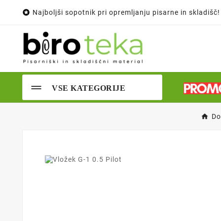

Najboljši sopotnik pri opremljanju pisarne in skladišč!
VSE KATEGORIJE
D