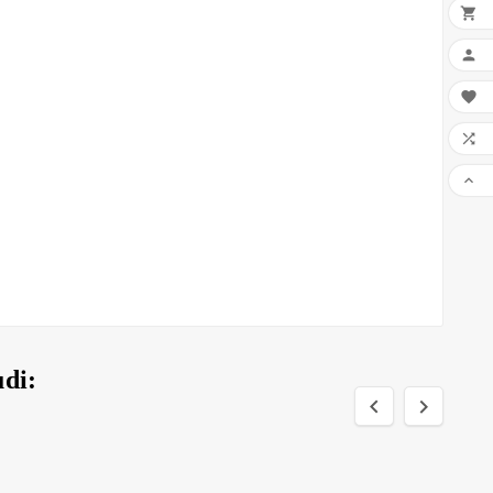





udi:

