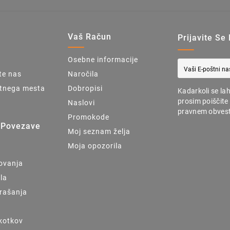
u
Vaš Račun
Prijavite Se
Osebne informacije
te nas
Naročila
tnega mesta
Dobropisi
Kadarkoli se la
prosim poiščite
Naslovi
pravnem obvest
Promokode
 Povezave
Moj seznam želja
Moja opozorila
lovanja
ila
rašanja
škotkov