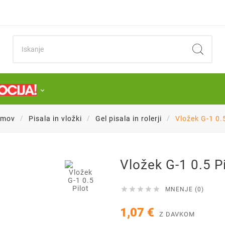
omov
Pisala in vložki
Gel pisala in rolerji
Vložek G-1 0.5

Vložek G-1 0.5 Pi





MNENJE (0)
1,07 €
Z DAVKOM