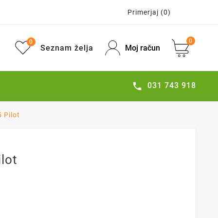
Primerjaj
(0)
0
0
Seznam želja
Moj račun
031 743 918

 Pilot
lot