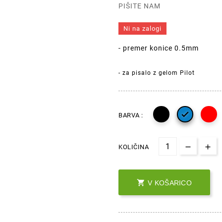
PIŠITE NAM
Ni na zalogi
- premer konice 0.5mm
- za pisalo z gelom Pilot

BARVA :
KOLIČINA

V KOŠARICO