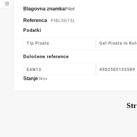
Blagovna znamka
Pilot
Referenca
PIBLSG15L
Podatki
Tip Pisala
Gel Pisala In Rol
Določene reference
EAN13
4902505133589
Stanje
Nov
Str