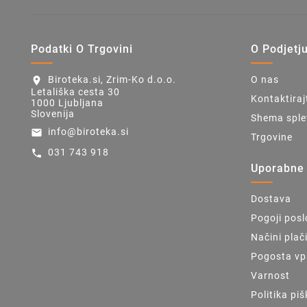
Podatki O Trgovini
O Podjetj
Biroteka.si, Zrim-Ko d.o.o.
O nas
location_on
Letališka cesta 30
Kontaktiraj
1000 Ljubljana
Slovenija
Shema sple
info@biroteka.si
email
Trgovine
031 743 918
call
Uporabne
Dostava
Pogoji pos
Načini plač
Pogosta vp
Varnost
Politika pi