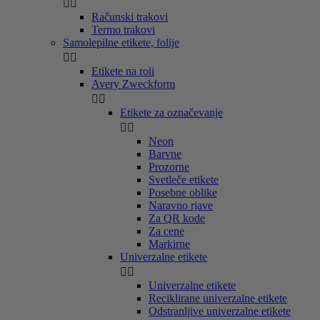


Računski trakovi
Termo trakovi
Samolepilne etikete, folije


Etikete na roli
Avery Zweckform


Etikete za označevanje


Neon
Barvne
Prozorne
Svetleče etikete
Posebne oblike
Naravno rjave
Za QR kode
Za cene
Markirne
Univerzalne etikete


Univerzalne etikete
Reciklirane univerzalne etikete
Odstranljive univerzalne etikete