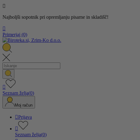

Najboljši sopotnik pri opremljanju pisarne in skladišč!

Primerjaj
(0)

Seznam želja
(
0
)
Moj račun

Prijava

Seznam želja
(
0
)