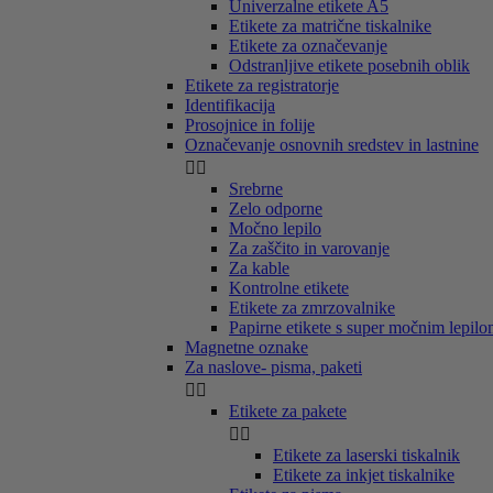
Univerzalne etikete A5
Etikete za matrične tiskalnike
Etikete za označevanje
Odstranljive etikete posebnih oblik
Etikete za registratorje
Identifikacija
Prosojnice in folije
Označevanje osnovnih sredstev in lastnine


Srebrne
Zelo odporne
Močno lepilo
Za zaščito in varovanje
Za kable
Kontrolne etikete
Etikete za zmrzovalnike
Papirne etikete s super močnim lepil
Magnetne oznake
Za naslove- pisma, paketi


Etikete za pakete


Etikete za laserski tiskalnik
Etikete za inkjet tiskalnike