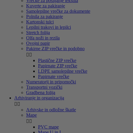
Vrečke za pošiljanje tekstila
Kuverte za pakiranje
Samolepilne vrečke za dokumente
Polnila za pakiranje
Kartonski tulci
Lepilni trakovi in lepilci
Stretch folija
Olfa noži in rezila
Ovojni papir
Pakirne ZIP vrečke in podobno


Plastične ZIP vrečke
Papirnate ZIP vrečke
LDPE samolepilne vrečke
Papirnate vrečke
Numeratorji in pripomočki
Transportni vozički
Gradbena folija
Arhiviranje in organizacija


Arhivske in odložne škatle
Mape


PVC mape
Mape U in L