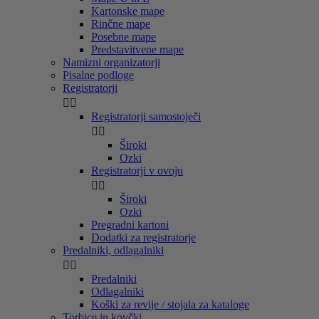
Kartonske mape
Rinčne mape
Posebne mape
Predstavitvene mape
Namizni organizatorji
Pisalne podloge
Registratorji


Registratorji samostoječi


Široki
Ozki
Registratorji v ovoju


Široki
Ozki
Pregradni kartoni
Dodatki za registratorje
Predalniki, odlagalniki


Predalniki
Odlagalniki
Koški za revije / stojala za kataloge
Torbice in kovčki