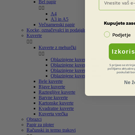
Bel papir


A4
A3 in A5
Kupujete zase
Večnamenski papir
Kocke, označevalci in podajalci
Podjetje
Kuverte


Kuverte z mehurčki
Izkori


Oblazinjene kuverte EKO Satovje
Oblazinjene kuverte rjave
S prijavo se strinj
pošiljamo aktualne p
Oblazinjene kuverte bele
poskušali bom
Oblazinjene kuverte barvne
Bele kuverte
Ne ž
Rjave kuverte
Raztegljive kuverte
Barvne kuverte
Kartonske kuverte
Kvadratne kuverte
Kuverta vrečka
Obrazci
Papir za ploter
Računski in termo trakovi