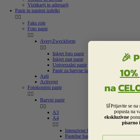
Vizitkarji in adresarji
Papir in papirni izdelki


Faks role
Foto papir


AveryZweckform


🎉 P
Inkjet foto papir
Inkjet mat papir
Univerzalni papir
10%
Papir za barvne laserske tiskalnike
Apli
Activejet
na
CEL
Fotokopirni papir


Barvni papir
🛒Prijavite se na


popusta na v
A3
ekskluzivne
ponu
A4
pisarno 


Intenzivne barve (Neon)
Pastelne barve
E-naslov