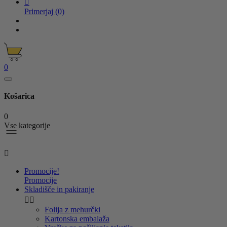

Primerjaj
(0)
0
Košarica
0
Vse kategorije

Promocije!
Promocije
Skladišče in pakiranje


Folija z mehurčki
Kartonska embalaža