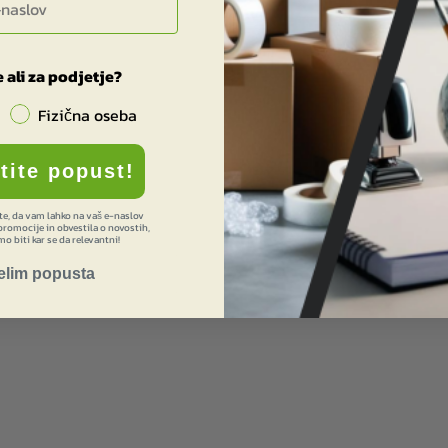
 ali za podjetje?
Fizična oseba
stite popust!
ate, da vam lahko na vaš e-naslov
romocije in obvestila o novostih,
o biti kar se da relevantni!
elim popusta