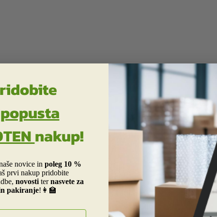
ridobite
 popusta
OTEN
nakup!
 naše novice in
poleg 10 %
aš prvi nakup pridobite
dbe,
novosti
ter
nasvete za
in pakiranje
!👩‍🏫