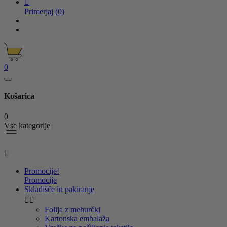

Primerjaj
(0)
0
Košarica
0
Vse kategorije

Promocije!
Promocije
Skladišče in pakiranje


Folija z mehurčki
Kartonska embalaža