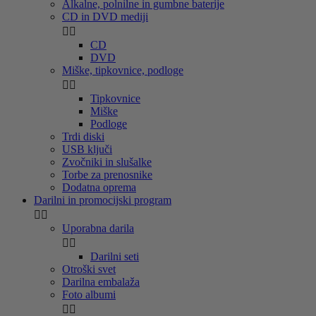
Alkalne, polnilne in gumbne baterije
CD in DVD mediji


CD
DVD
Miške, tipkovnice, podloge


Tipkovnice
Miške
Podloge
Trdi diski
USB ključi
Zvočniki in slušalke
Torbe za prenosnike
Dodatna oprema
Darilni in promocijski program


Uporabna darila


Darilni seti
Otroški svet
Darilna embalaža
Foto albumi

