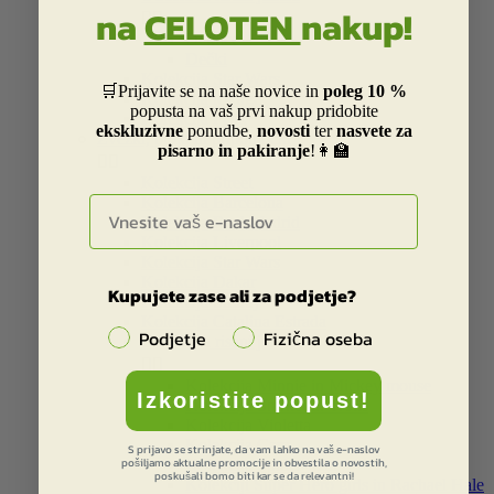
na
CELOTEN
nakup!


Deklice
Dečki
Kolekcija Star Wars
🛒Prijavite se na naše novice in
poleg 10 %
Kolekcija ice age
popusta na vaš prvi nakup pridobite
Kolekcija Peak
ekskluzivne
ponudbe,
novosti
ter
nasvete za
Zvezki, bloki in pripomočki
pisarno in pakiranje
!👩‍🏫


Kolekcija Street
E-naslov
Kolekcija Barcelona
Kolekcija Real Madrid
Kolekcija Liverpool
Kolekcija Star Wars
Kolekcija Dakar
Kupujete zase ali za podjetje?
Kolekcija Smiley
Kolekcija Catalina Estrada
Podjetje
Fizična oseba
Otroški in risani junaki


Kolekcija Minnie in Mickey mouse
Izkoristite popust!
Kolekcija Smrkci in Trolls
Kolekcija Violetta
Kolekcija Cars
S prijavo se strinjate, da vam lahko na vaš e-naslov
pošiljamo aktualne promocije in obvestila o novostih,
Kolekcija Spider-man
poskušali bomo biti kar se da relevantni!
Kolekciji Super Hero girls in Rachael Hale