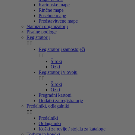
Kartonske mape
Rinčne mape
Posebne mape
Predstavitvene mape
Namizni organizatorji
Pisalne podloge
Registratorji


Registratorji samostoječi


Široki
Ozki
Registratorji v ovoju


Široki
Ozki
Pregradni kartoni
Dodatki za registratorje
Predalniki, odlagalniki


Predalniki
Odlagalniki
Koški za revije / stojala za kataloge
Torbice in kovčki