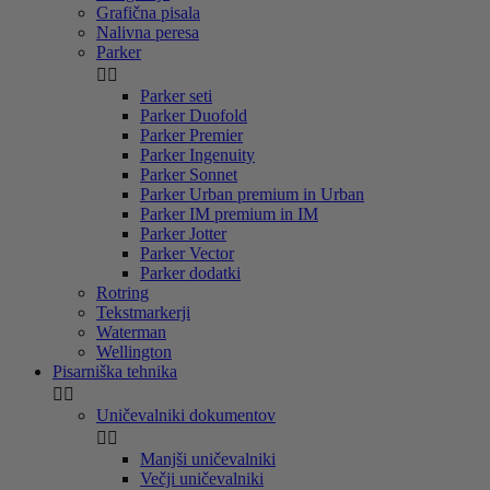
Grafična pisala
Nalivna peresa
Parker


Parker seti
Parker Duofold
Parker Premier
Parker Ingenuity
Parker Sonnet
Parker Urban premium in Urban
Parker IM premium in IM
Parker Jotter
Parker Vector
Parker dodatki
Rotring
Tekstmarkerji
Waterman
Wellington
Pisarniška tehnika


Uničevalniki dokumentov


Manjši uničevalniki
Večji uničevalniki