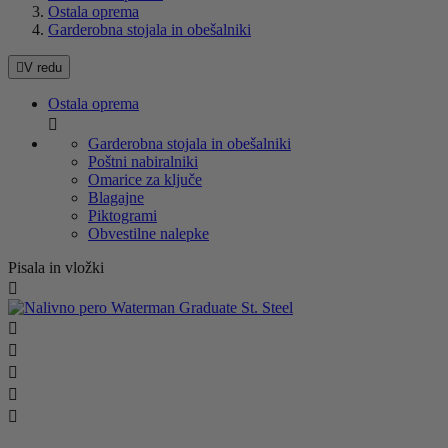
Ostala oprema
Garderobna stojala in obešalniki

V redu
Ostala oprema

Garderobna stojala in obešalniki
Poštni nabiralniki
Omarice za ključe
Blagajne
Piktogrami
Obvestilne nalepke
Pisala in vložki





