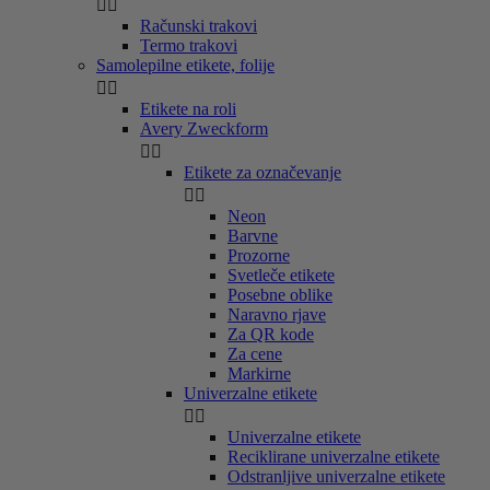


Računski trakovi
Termo trakovi
Samolepilne etikete, folije


Etikete na roli
Avery Zweckform


Etikete za označevanje


Neon
Barvne
Prozorne
Svetleče etikete
Posebne oblike
Naravno rjave
Za QR kode
Za cene
Markirne
Univerzalne etikete


Univerzalne etikete
Reciklirane univerzalne etikete
Odstranljive univerzalne etikete