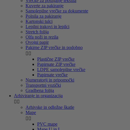
Vrečke za pošiljanje tekstila
Kuverte za pakiranje
Samolepilne vrečke za dokumente
Polnila za pakiranje
Kartonski tulci
Lepilni trakovi in lepilci
Stretch folija
Olfa noži in rezila
Ovojni papir
Pakirne ZIP vrečke in podobno


Plastične ZIP vrečke
Papirnate ZIP vrečke
LDPE samolepilne vrečke
Papirnate vrečke
Numeratorji in pripomočki
Transportni vozički
Gradbena folija
Arhiviranje in organizacija


Arhivske in odložne škatle
Mape


PVC mape
Mape U in L