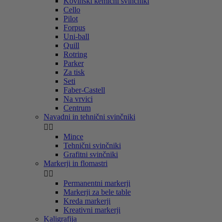
Kovinski kemični svinčniki
Cello
Pilot
Forpus
Uni-ball
Quill
Rotring
Parker
Za tisk
Seti
Faber-Castell
Na vrvici
Centrum
Navadni in tehnični svinčniki


Mince
Tehnični svinčniki
Grafitni svinčniki
Markerji in flomastri


Permanentni markerji
Markerji za bele table
Kreda markerji
Kreativni markerji
Kaligrafija