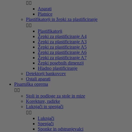


Aparati
Platnice
Plastifikatorji in žepki za plastificiranje


Plastifikatorji
Žepki za plastificiranje A4
Žepki za plastificiranje A3
Žepki za plastificiranje A5
Žepki za plastificiranje A6
Žepki za plastificiranje A7
Žepki posebnih dimenzij
Hladno plastificiranje
Detektorji bankovcev
Ostali aparati
Pisarniška oprema


Stoli in podloge za stole in mize
Korekture, radirke
Luknjači in spenjači


Luknjači
Spenjači
Sponke in odstranjevalci