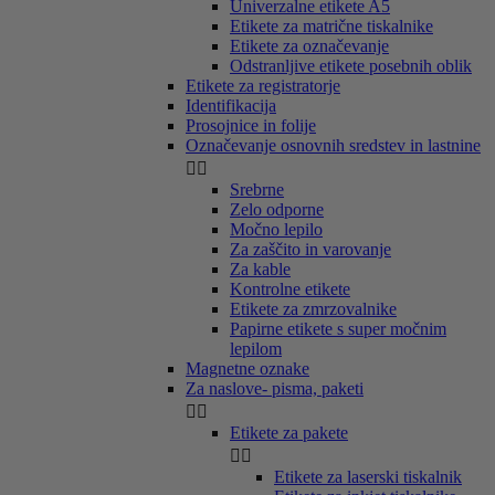
Univerzalne etikete A5
Etikete za matrične tiskalnike
Etikete za označevanje
Odstranljive etikete posebnih oblik
Etikete za registratorje
Identifikacija
Prosojnice in folije
Označevanje osnovnih sredstev in lastnine


Srebrne
Zelo odporne
Močno lepilo
Za zaščito in varovanje
Za kable
Kontrolne etikete
Etikete za zmrzovalnike
Papirne etikete s super močnim
lepilom
Magnetne oznake
Za naslove- pisma, paketi


Etikete za pakete


Etikete za laserski tiskalnik