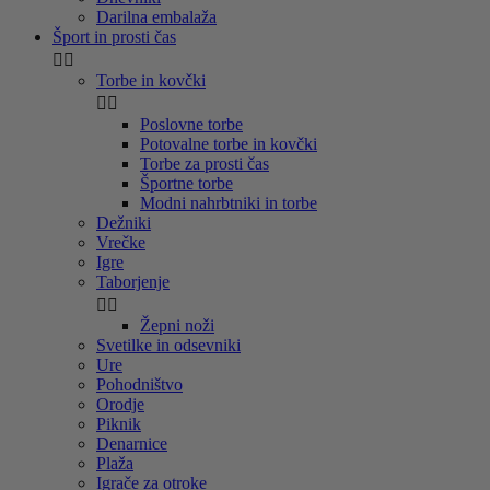
Darilna embalaža
Šport in prosti čas


Torbe in kovčki


Poslovne torbe
Potovalne torbe in kovčki
Torbe za prosti čas
Športne torbe
Modni nahrbtniki in torbe
Dežniki
Vrečke
Igre
Taborjenje


Žepni noži
Svetilke in odsevniki
Ure
Pohodništvo
Orodje
Piknik
Denarnice
Plaža
Igrače za otroke