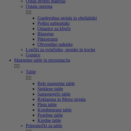
Ostali drobni material
Ostala oprema


Garderobna stojala in obešalniki
Poštni nabiralniki
Omarice za ključe
Blagajne
Piktogrami
Obvestilne nalepke
Lončki za svinčnike, sponke in kocke
Gumice
Magnetne table in prezentacija


Table


Bele magnetne table
Steklene table
Samostoječe table
Reklamna in Menu stojala
Pluta table
Kombinirane table
Posebne table
Kredne table
Pripomočki za table