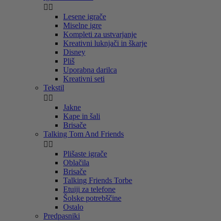


Lesene igrače
Miselne igre
Kompleti za ustvarjanje
Kreativni luknjači in škarje
Disney
Pliš
Uporabna darilca
Kreativni seti
Tekstil


Jakne
Kape in šali
Brisače
Talking Tom And Friends


Plišaste igrače
Oblačila
Brisače
Talking Friends Torbe
Etuiji za telefone
Šolske potrebščine
Ostalo
Predpasniki