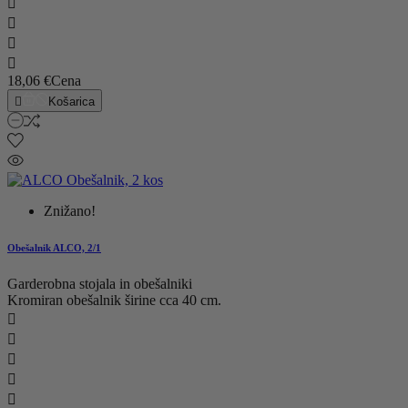




18,06 €
Cena

Košarica
Znižano!
Obešalnik ALCO, 2/1
Garderobna stojala in obešalniki
Kromiran obešalnik širine cca 40 cm.




