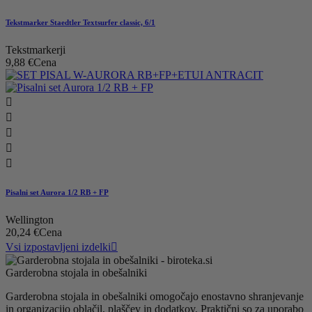
Tekstmarker Staedtler Textsurfer classic, 6/1
Tekstmarkerji
9,88 €
Cena





Pisalni set Aurora 1/2 RB + FP
Wellington
20,24 €
Cena
Vsi izpostavljeni izdelki

Garderobna stojala in obešalniki
Garderobna stojala in obešalniki omogočajo enostavno shranjevanje
in organizacijo oblačil, plaščev in dodatkov. Praktični so za uporabo