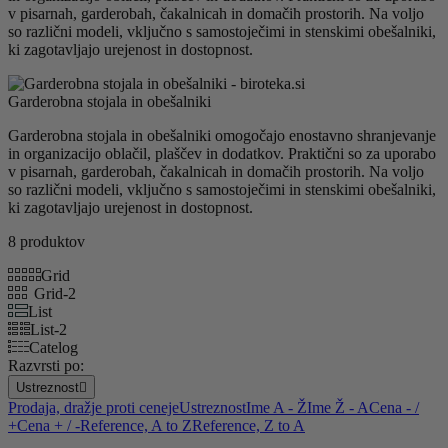
v pisarnah, garderobah, čakalnicah in domačih prostorih. Na voljo
so različni modeli, vključno s samostoječimi in stenskimi obešalniki,
ki zagotavljajo urejenost in dostopnost.
Garderobna stojala in obešalniki
Garderobna stojala in obešalniki omogočajo enostavno shranjevanje
in organizacijo oblačil, plaščev in dodatkov. Praktični so za uporabo
v pisarnah, garderobah, čakalnicah in domačih prostorih. Na voljo
so različni modeli, vključno s samostoječimi in stenskimi obešalniki,
ki zagotavljajo urejenost in dostopnost.
8 produktov
Grid
Grid-2
List
List-2
Catelog
Razvrsti po:
Ustreznost

Prodaja, dražje proti ceneje
Ustreznost
Ime A - Ž
Ime Ž - A
Cena - /
+
Cena + / -
Reference, A to Z
Reference, Z to A