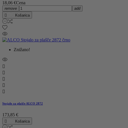
18,06 €
Cena
remove
add

Košarica
Znižano!





Stojalo za plašče ALCO 2872
173,85 €

Košarica