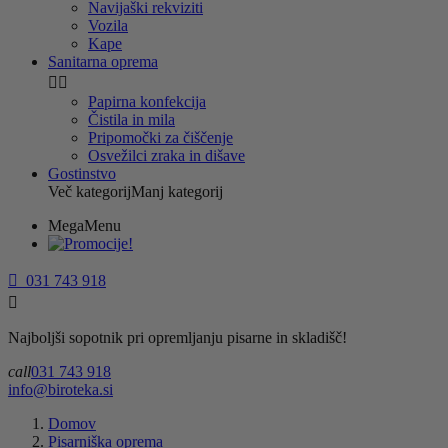
Navijaški rekviziti
Vozila
Kape
Sanitarna oprema


Papirna konfekcija
Čistila in mila
Pripomočki za čiščenje
Osvežilci zraka in dišave
Gostinstvo
Več kategorij
Manj kategorij
MegaMenu

031 743 918

Najboljši sopotnik pri opremljanju pisarne in skladišč!
call
031 743 918
info@biroteka.si
Domov
Pisarniška oprema