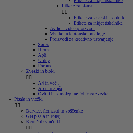
Etikete za inkjet tiskalnike
Etikete za pisma


Etikete za laserski tiskalnik
Etikete za inkjet tiskalnike
Avdio - video proizvodi
Vizitke in kartonske predloge
Proizvodi za kreativno ustvarjanje
Sorex
Herma
Apli
Utility
Forpus
Zvezki in bloki


A4 in večji
A5 in manjši
Ovitki in samolepilne folije za zvezke
Pisala in vložki


Barvice, flomastri in voščenke
Gel pisala in rolerji
Kemični svinčniki

