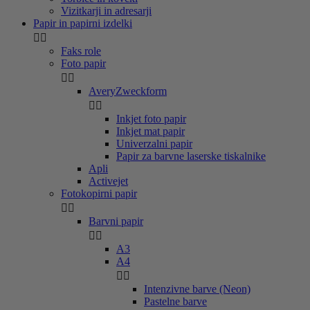
Vizitkarji in adresarji
Papir in papirni izdelki


Faks role
Foto papir


AveryZweckform


Inkjet foto papir
Inkjet mat papir
Univerzalni papir
Papir za barvne laserske tiskalnike
Apli
Activejet
Fotokopirni papir


Barvni papir


A3
A4


Intenzivne barve (Neon)
Pastelne barve