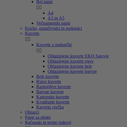
Bel papir


A4
A3 in A5
Večnamenski papir
Kocke, označevalci in podajalci
Kuverte


Kuverte z mehurčki


Oblazinjene kuverte EKO Satovje
Oblazinjene kuverte rjave
Oblazinjene kuverte bele
Oblazinjene kuverte barvne
Bele kuverte
Rjave kuverte
Raztegljive kuverte
Barvne kuverte
Kartonske kuverte
Kvadratne kuverte
Kuverta vrečka
Obrazci
Papir za ploter
Računski in termo trakovi