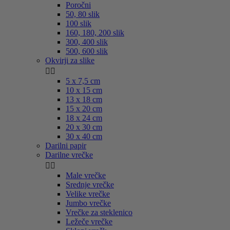
Poročni
50, 80 slik
100 slik
160, 180, 200 slik
300, 400 slik
500, 600 slik
Okvirji za slike


5 x 7,5 cm
10 x 15 cm
13 x 18 cm
15 x 20 cm
18 x 24 cm
20 x 30 cm
30 x 40 cm
Darilni papir
Darilne vrečke


Male vrečke
Srednje vrečke
Velike vrečke
Jumbo vrečke
Vrečke za steklenico
Ležeče vrečke