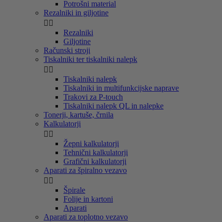
Potrošni material
Rezalniki in giljotine


Rezalniki
Giljotine
Računski stroji
Tiskalniki ter tiskalniki nalepk


Tiskalniki nalepk
Tiskalniki in multifunkcijske naprave
Trakovi za P-touch
Tiskalniki nalepk QL in nalepke
Tonerji, kartuše, črnila
Kalkulatorji


Žepni kalkulatorji
Tehnični kalkulatorji
Grafični kalkulatorji
Aparati za špiralno vezavo


Špirale
Folije in kartoni
Aparati
Aparati za toplotno vezavo