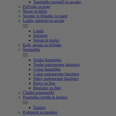
Tapetniški spenjači in sponke
Počivala za noge
Škarje in šilčki
Sponke in ščipalke za papir
Lepila, selotejpi in stojala


Lepila
Selotejpi
Stojala in lepilci
Koši, stojala za dežnike
Štampiljke


Trodat štampiljke
Trodat nadomestne blazinice
Colop štampiljke
Colop nadomestne blazinice
Shiny nadomestne blazinice
Barva za žige
Blazinice za žige
Čistilni pripomočki
Pisarniška svetila in žarnice


Žarnice
Podstavki za monitor