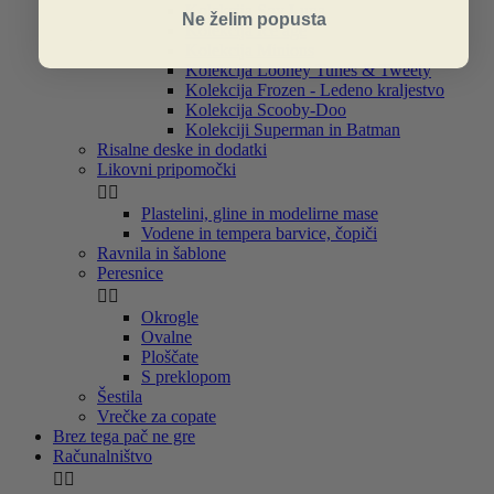
Kolekcija Soy Luna
Ne želim popusta
Kolekcija Ice age
Kolekcija Minions
Kolekcija Looney Tunes & Tweety
Kolekcija Frozen - Ledeno kraljestvo
Kolekcija Scooby-Doo
Kolekciji Superman in Batman
Risalne deske in dodatki
Likovni pripomočki


Plastelini, gline in modelirne mase
Vodene in tempera barvice, čopiči
Ravnila in šablone
Peresnice


Okrogle
Ovalne
Ploščate
S preklopom
Šestila
Vrečke za copate
Brez tega pač ne gre
Računalništvo

