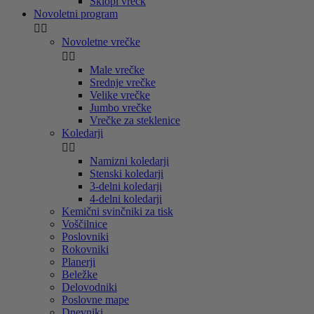
Sklopi vrečk
Novoletni program


Novoletne vrečke


Male vrečke
Srednje vrečke
Velike vrečke
Jumbo vrečke
Vrečke za steklenice
Koledarji


Namizni koledarji
Stenski koledarji
3-delni koledarji
4-delni koledarji
Kemični svinčniki za tisk
Voščilnice
Poslovniki
Rokovniki
Planerji
Beležke
Delovodniki
Poslovne mape
Dnevniki