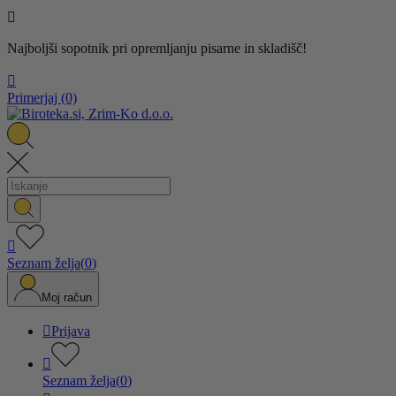

Najboljši sopotnik pri opremljanju pisarne in skladišč!

Primerjaj
(0)

Seznam želja
(
0
)
Moj račun

Prijava

Seznam želja
(
0
)