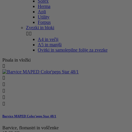
Sorex
Herma
Apli
Utility
Forpus
Zvezki in bloki


A4 in večji
A5 in manjši
Ovitki in samolepilne folije za zvezke
Pisala in vložki






Barvice MAPED Color'peps Star 48/1
Barvice, flomastri in voščenke