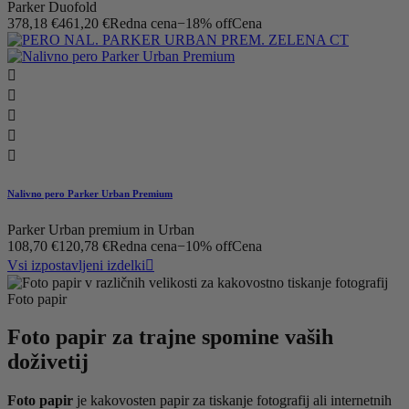
Parker Duofold
378,18 €
461,20 €
Redna cena
−18% off
Cena





Nalivno pero Parker Urban Premium
Parker Urban premium in Urban
108,70 €
120,78 €
Redna cena
−10% off
Cena
Vsi izpostavljeni izdelki

Foto papir
Foto papir za trajne spomine vaših
doživetij
Foto papir
je kakovosten papir za tiskanje fotografij ali internetnih