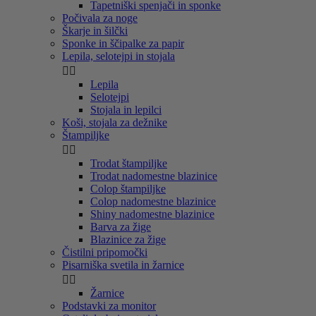
Tapetniški spenjači in sponke
Počivala za noge
Škarje in šilčki
Sponke in ščipalke za papir
Lepila, selotejpi in stojala


Lepila
Selotejpi
Stojala in lepilci
Koši, stojala za dežnike
Štampiljke


Trodat štampiljke
Trodat nadomestne blazinice
Colop štampiljke
Colop nadomestne blazinice
Shiny nadomestne blazinice
Barva za žige
Blazinice za žige
Čistilni pripomočki
Pisarniška svetila in žarnice


Žarnice
Podstavki za monitor