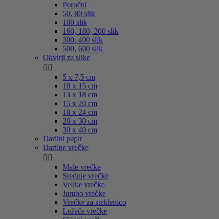
Poročni
50, 80 slik
100 slik
160, 180, 200 slik
300, 400 slik
500, 600 slik
Okvirji za slike


5 x 7,5 cm
10 x 15 cm
13 x 18 cm
15 x 20 cm
18 x 24 cm
20 x 30 cm
30 x 40 cm
Darilni papir
Darilne vrečke


Male vrečke
Srednje vrečke
Velike vrečke
Jumbo vrečke
Vrečke za steklenico
Ležeče vrečke