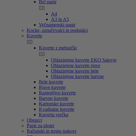
Bel papir


A4
A3 in A5
Večnamenski papir
Kocke, označevalci in podajalci
Kuverte


Kuverte z mehurčki


Oblazinjene kuverte EKO Satovje
Oblazinjene kuverte rjave
Oblazinjene kuverte bele
Oblazinjene kuverte barvne
Bele kuverte
Rjave kuverte
Raztegljive kuverte
Barvne kuverte
Kartonske kuverte
Kvadratne kuverte
Kuverta vrečka
Obrazci
Papir za ploter
Računski in termo trakovi