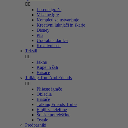


Lesene igrače
Miselne igre
Kompleti za ustvarjanje
Kreativni luknjači in škarje
Disney
Pliš
Uporabna darilca
Kreativni seti
Tekstil


Jakne
Kape in šali
Brisače
Talking Tom And Friends


Plišaste igrače
Oblačila
Brisače
Talking Friends Torbe
Etuiji za telefone
Šolske potrebščine
Ostalo
Predpasniki