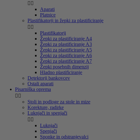


Aparati
Platnice
Plastifikatorji in žepki za plastificiranje


Plastifikatorji
Žepki za plastificiranje A4
Žepki za plastificiranje A3
Žepki za plastificiranje A5
Žepki za plastificiranje A6
Žepki za plastificiranje A7
Žepki posebnih dimenzij
Hladno plastificiranje
Detektorji bankovcev
Ostali aparati
Pisarniška oprema


Stoli in podloge za stole in mize
Korekture, radirke
Luknjači in spenjači


Luknjači
Spenjači
Sponke in odstranjevalci