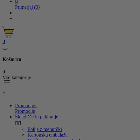

Primerjaj
(0)
0
Košarica
0
Vse kategorije

Promocije!
Promocije
Skladišče in pakiranje


Folija z mehurčki
Kartonska embalaža