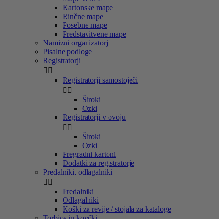
Kartonske mape
Rinčne mape
Posebne mape
Predstavitvene mape
Namizni organizatorji
Pisalne podloge
Registratorji


Registratorji samostoječi


Široki
Ozki
Registratorji v ovoju


Široki
Ozki
Pregradni kartoni
Dodatki za registratorje
Predalniki, odlagalniki


Predalniki
Odlagalniki
Koški za revije / stojala za kataloge
Torbice in kovčki