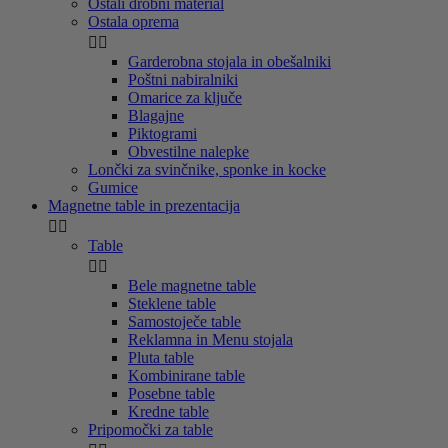
Ostali drobni material
Ostala oprema


Garderobna stojala in obešalniki
Poštni nabiralniki
Omarice za ključe
Blagajne
Piktogrami
Obvestilne nalepke
Lončki za svinčnike, sponke in kocke
Gumice
Magnetne table in prezentacija


Table


Bele magnetne table
Steklene table
Samostoječe table
Reklamna in Menu stojala
Pluta table
Kombinirane table
Posebne table
Kredne table
Pripomočki za table