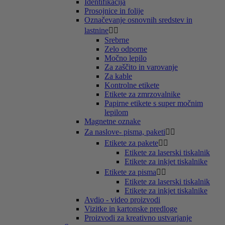
Identifikacija
Prosojnice in folije
Označevanje osnovnih sredstev in
lastnine


Srebrne
Zelo odporne
Močno lepilo
Za zaščito in varovanje
Za kable
Kontrolne etikete
Etikete za zmrzovalnike
Papirne etikete s super močnim
lepilom
Magnetne oznake
Za naslove- pisma, paketi


Etikete za pakete


Etikete za laserski tiskalnik
Etikete za inkjet tiskalnike
Etikete za pisma


Etikete za laserski tiskalnik
Etikete za inkjet tiskalnike
Avdio - video proizvodi
Vizitke in kartonske predloge
Proizvodi za kreativno ustvarjanje