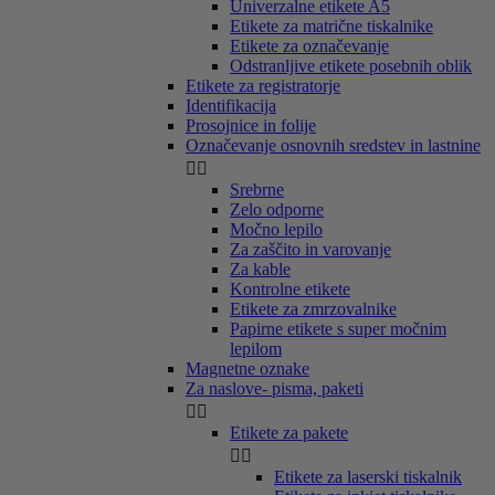
Univerzalne etikete A5
Etikete za matrične tiskalnike
Etikete za označevanje
Odstranljive etikete posebnih oblik
Etikete za registratorje
Identifikacija
Prosojnice in folije
Označevanje osnovnih sredstev in lastnine


Srebrne
Zelo odporne
Močno lepilo
Za zaščito in varovanje
Za kable
Kontrolne etikete
Etikete za zmrzovalnike
Papirne etikete s super močnim
lepilom
Magnetne oznake
Za naslove- pisma, paketi


Etikete za pakete


Etikete za laserski tiskalnik