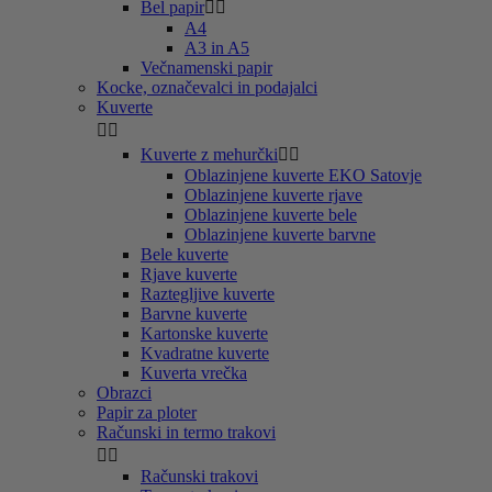
Bel papir


A4
A3 in A5
Večnamenski papir
Kocke, označevalci in podajalci
Kuverte


Kuverte z mehurčki


Oblazinjene kuverte EKO Satovje
Oblazinjene kuverte rjave
Oblazinjene kuverte bele
Oblazinjene kuverte barvne
Bele kuverte
Rjave kuverte
Raztegljive kuverte
Barvne kuverte
Kartonske kuverte
Kvadratne kuverte
Kuverta vrečka
Obrazci
Papir za ploter
Računski in termo trakovi


Računski trakovi