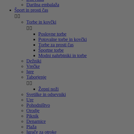
Darilna embalaža
Šport in prosti čas


Torbe in kovčki


Poslovne torbe
Potovalne torbe in kovčki
Torbe za prosti čas
Športne torbe
Modni nahrbtniki in torbe
Dežniki
Vrečke
Igre
Taborjenje


Žepni noži
Svetilke in odsevniki
Ure
Pohodništvo
Orodje
Piknik
Denarnice
Plaža
Igrače za otroke