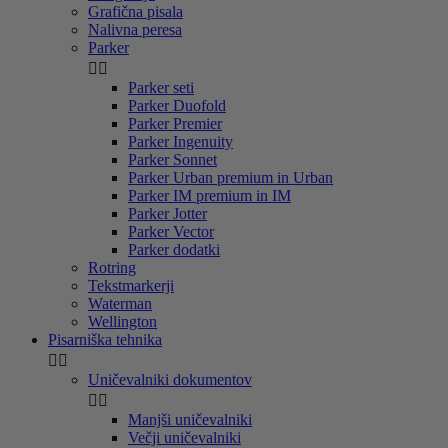
Grafična pisala
Nalivna peresa
Parker


Parker seti
Parker Duofold
Parker Premier
Parker Ingenuity
Parker Sonnet
Parker Urban premium in Urban
Parker IM premium in IM
Parker Jotter
Parker Vector
Parker dodatki
Rotring
Tekstmarkerji
Waterman
Wellington
Pisarniška tehnika


Uničevalniki dokumentov


Manjši uničevalniki
Večji uničevalniki