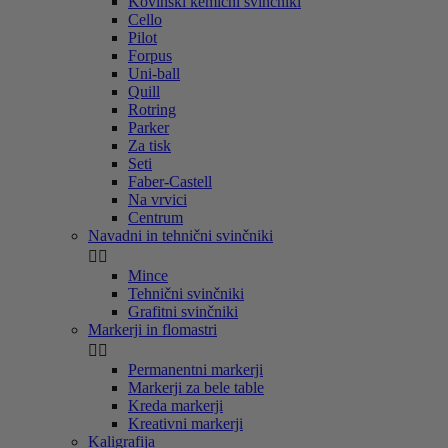
Kovinski kemični svinčniki
Cello
Pilot
Forpus
Uni-ball
Quill
Rotring
Parker
Za tisk
Seti
Faber-Castell
Na vrvici
Centrum
Navadni in tehnični svinčniki


Mince
Tehnični svinčniki
Grafitni svinčniki
Markerji in flomastri


Permanentni markerji
Markerji za bele table
Kreda markerji
Kreativni markerji
Kaligrafija