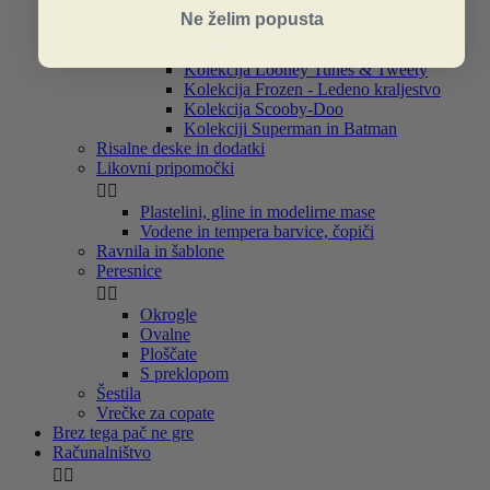
Kolekcija Soy Luna
Ne želim popusta
Kolekcija Ice age
Kolekcija Minions
Kolekcija Looney Tunes & Tweety
Kolekcija Frozen - Ledeno kraljestvo
Kolekcija Scooby-Doo
Kolekciji Superman in Batman
Risalne deske in dodatki
Likovni pripomočki


Plastelini, gline in modelirne mase
Vodene in tempera barvice, čopiči
Ravnila in šablone
Peresnice


Okrogle
Ovalne
Ploščate
S preklopom
Šestila
Vrečke za copate
Brez tega pač ne gre
Računalništvo

