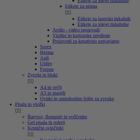
Etikete za inkjet tiskalnike
Etikete za pisma


Etikete za laserski tiskalnik
Etikete za inkjet tiskalnike
Avdio - video proizvodi
Vizitke in kartonske predloge
Proizvodi za kreativno ustvarjanje
Sorex
Herma
Apli
Utility
Forpus
Zvezki in bloki


A4 in večji
A5 in manjši
Ovitki in samolepilne folije za zvezke
Pisala in vložki


Barvice, flomastri in voščenke
Gel pisala in rolerji
Kemični svinčniki

