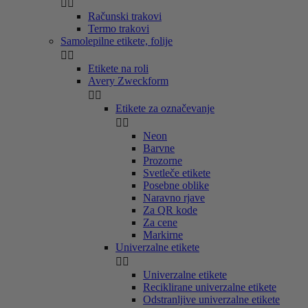


Računski trakovi
Termo trakovi
Samolepilne etikete, folije


Etikete na roli
Avery Zweckform


Etikete za označevanje


Neon
Barvne
Prozorne
Svetleče etikete
Posebne oblike
Naravno rjave
Za QR kode
Za cene
Markirne
Univerzalne etikete


Univerzalne etikete
Reciklirane univerzalne etikete
Odstranljive univerzalne etikete