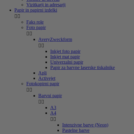
Vizitkarji in adresarji
Papir in papirni izdelki


Faks role
Foto papir


AveryZweckform


Inkjet foto papir
Inkjet mat papir
Univerzalni papir
Papir za barvne laserske tiskalnike
Apli
Activejet
Fotokopirni papir


Barvni papir


A3
A4


Intenzivne barve (Neon)
Pastelne barve