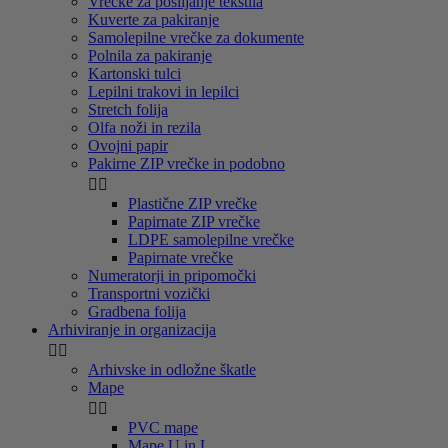
Vrečke za pošiljanje tekstila
Kuverte za pakiranje
Samolepilne vrečke za dokumente
Polnila za pakiranje
Kartonski tulci
Lepilni trakovi in lepilci
Stretch folija
Olfa noži in rezila
Ovojni papir
Pakirne ZIP vrečke in podobno


Plastične ZIP vrečke
Papirnate ZIP vrečke
LDPE samolepilne vrečke
Papirnate vrečke
Numeratorji in pripomočki
Transportni vozički
Gradbena folija
Arhiviranje in organizacija


Arhivske in odložne škatle
Mape


PVC mape
Mape U in L