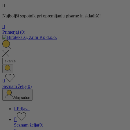

Najboljši sopotnik pri opremljanju pisarne in skladišč!

Primerjaj
(0)

Seznam želja
(
0
)
Moj račun

Prijava

Seznam želja
(
0
)