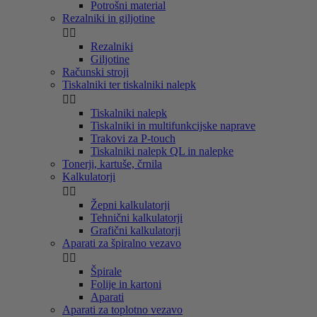
Potrošni material
Rezalniki in giljotine


Rezalniki
Giljotine
Računski stroji
Tiskalniki ter tiskalniki nalepk


Tiskalniki nalepk
Tiskalniki in multifunkcijske naprave
Trakovi za P-touch
Tiskalniki nalepk QL in nalepke
Tonerji, kartuše, črnila
Kalkulatorji


Žepni kalkulatorji
Tehnični kalkulatorji
Grafični kalkulatorji
Aparati za špiralno vezavo


Špirale
Folije in kartoni
Aparati
Aparati za toplotno vezavo