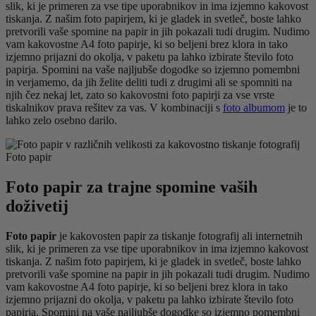
slik, ki je primeren za vse tipe uporabnikov in ima izjemno kakovost
tiskanja. Z našim foto papirjem, ki je gladek in svetleč, boste lahko
pretvorili vaše spomine na papir in jih pokazali tudi drugim. Nudimo
vam kakovostne A4 foto papirje, ki so beljeni brez klora in tako
izjemno prijazni do okolja, v paketu pa lahko izbirate število foto
papirja. Spomini na vaše najljubše dogodke so izjemno pomembni
in verjamemo, da jih želite deliti tudi z drugimi ali se spomniti na
njih čez nekaj let, zato so kakovostni foto papirji za vse vrste
tiskalnikov prava rešitev za vas. V kombinaciji s
foto albumom
je to
lahko zelo osebno darilo.
Foto papir
Foto papir za trajne spomine vaših
doživetij
Foto papir
je kakovosten papir za tiskanje fotografij ali internetnih
slik, ki je primeren za vse tipe uporabnikov in ima izjemno kakovost
tiskanja. Z našim foto papirjem, ki je gladek in svetleč, boste lahko
pretvorili vaše spomine na papir in jih pokazali tudi drugim. Nudimo
vam kakovostne A4 foto papirje, ki so beljeni brez klora in tako
izjemno prijazni do okolja, v paketu pa lahko izbirate število foto
papirja. Spomini na vaše najljubše dogodke so izjemno pomembni