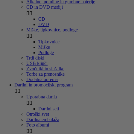
Alkalne, polnilne in gumbne baterije
CD in DVD mediji


CD
DVD
Miške, tipkovnice, podloge


Tipkovnice
Miške
Podloge
Trdi diski
USB ključi
Zvočniki in slušalke
Torbe za prenosnike
Dodatna oprema
Darilni in promocijski program


Uporabna darila


Darilni seti
Otroški svet
Darilna embalaža
Foto albumi

