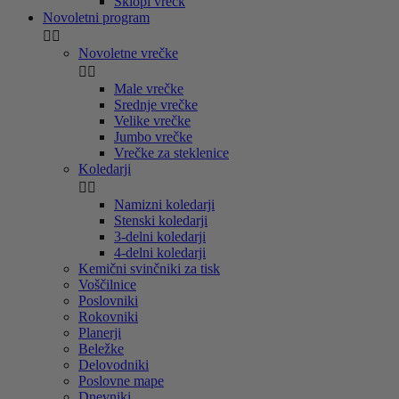
Sklopi vrečk
Novoletni program


Novoletne vrečke


Male vrečke
Srednje vrečke
Velike vrečke
Jumbo vrečke
Vrečke za steklenice
Koledarji


Namizni koledarji
Stenski koledarji
3-delni koledarji
4-delni koledarji
Kemični svinčniki za tisk
Voščilnice
Poslovniki
Rokovniki
Planerji
Beležke
Delovodniki
Poslovne mape
Dnevniki