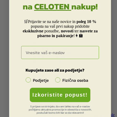
na
CELOTEN
nakup!


Deklice
Dečki
Kolekcija Star Wars
🛒Prijavite se na naše novice in
poleg 10 %
Kolekcija ice age
popusta na vaš prvi nakup pridobite
Kolekcija Peak
ekskluzivne
ponudbe,
novosti
ter
nasvete za
Zvezki, bloki in pripomočki
pisarno in pakiranje
!👩‍🏫


Kolekcija Street
E-naslov
Kolekcija Barcelona
Kolekcija Real Madrid
Kolekcija Liverpool
Kolekcija Star Wars
Kolekcija Dakar
Kupujete zase ali za podjetje?
Kolekcija Smiley
Kolekcija Catalina Estrada
Podjetje
Fizična oseba
Otroški in risani junaki


Kolekcija Minnie in Mickey mouse
Izkoristite popust!
Kolekcija Smrkci in Trolls
Kolekcija Violetta
Kolekcija Cars
S prijavo se strinjate, da vam lahko na vaš e-naslov
pošiljamo aktualne promocije in obvestila o novostih,
Kolekcija Spider-man
poskušali bomo biti kar se da relevantni!
Kolekciji Super Hero girls in Rachael Hale