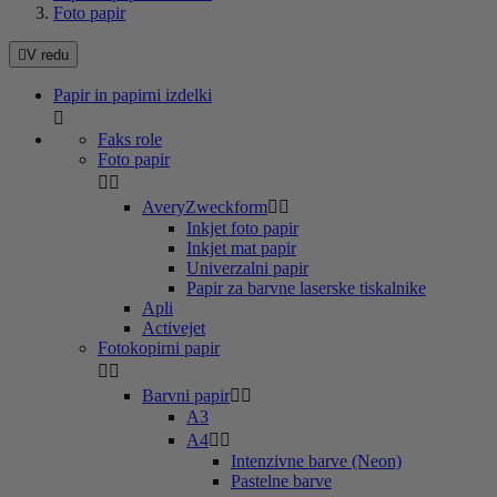
Foto papir

V redu
Papir in papirni izdelki

Faks role
Foto papir


AveryZweckform


Inkjet foto papir
Inkjet mat papir
Univerzalni papir
Papir za barvne laserske tiskalnike
Apli
Activejet
Fotokopirni papir


Barvni papir


A3
A4


Intenzivne barve (Neon)
Pastelne barve