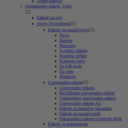
Termo trakovi
Samolepilne etikete, folije


Etikete na roli
Avery Zweckform


Etikete za označevanje


Neon
Barvne
Prozorne
Svetleče etikete
Posebne oblike
Naravno rjave
Za QR kode
Za cene
Markirne
Univerzalne etikete


Univerzalne etikete
Reciklirane univerzalne etikete
Odstranljive univerzalne etikete
Univerzalne etikete A5
Etikete za matrične tiskalnike
Etikete za označevanje
Odstranljive etikete posebnih oblik
Etikete za registratorje