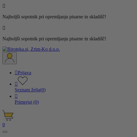

Najboljši sopotnik pri opremljanju pisarne in skladišč!

Najboljši sopotnik pri opremljanju pisarne in skladišč!

Prijava

Seznam želja
(
0
)

Primerjaj
(0)
0