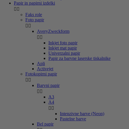
Papir in papirni izdelki


Faks role
Foto papir


AveryZweckform


Inkjet foto papir
Inkjet mat papir
Univerzalni papir
Papir za barvne laserske tiskalnike
Apli
Activejet
Fotokopirni papir


Barvni papir


A3
A4


Intenzivne barve (Neon)
Pastelne barve
Bel papir