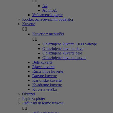


A4
A3 in A5
Večnamenski papir
Kocke, označevalci in podajalci
Kuverte


Kuverte z mehurčki


Oblazinjene kuverte EKO Satovje
Oblazinjene kuverte rjave
Oblazinjene kuverte bele
Oblazinjene kuverte barvne
Bele kuverte
Rjave kuverte
Raztegljive kuverte
Barvne kuverte
Kartonske kuverte
Kvadratne kuverte
Kuverta vrečka
Obrazci
Papir za ploter
Računski in termo trakovi

