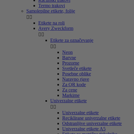
Računski trakovi
Termo trakovi
Samolepilne etikete, folije


Etikete na roli
Avery Zweckform


Etikete za označevanje


Neon
Barvne
Prozorne
Svetleče etikete
Posebne oblike
Naravno rjave
Za QR kode
Za cene
Markirne
Univerzalne etikete


Univerzalne etikete
Reciklirane univerzalne etikete
Odstranljive univerzalne etikete
Univerzalne etikete A5