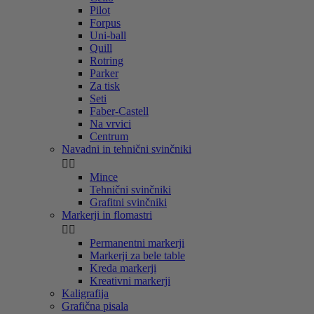
Pilot
Forpus
Uni-ball
Quill
Rotring
Parker
Za tisk
Seti
Faber-Castell
Na vrvici
Centrum
Navadni in tehnični svinčniki


Mince
Tehnični svinčniki
Grafitni svinčniki
Markerji in flomastri


Permanentni markerji
Markerji za bele table
Kreda markerji
Kreativni markerji
Kaligrafija
Grafična pisala