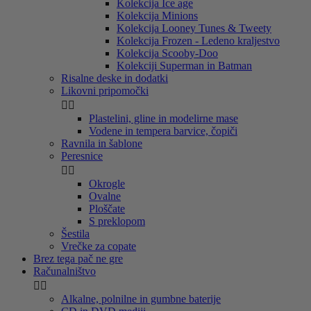
Kolekcija Ice age
Kolekcija Minions
Kolekcija Looney Tunes & Tweety
Kolekcija Frozen - Ledeno kraljestvo
Kolekcija Scooby-Doo
Kolekciji Superman in Batman
Risalne deske in dodatki
Likovni pripomočki


Plastelini, gline in modelirne mase
Vodene in tempera barvice, čopiči
Ravnila in šablone
Peresnice


Okrogle
Ovalne
Ploščate
S preklopom
Šestila
Vrečke za copate
Brez tega pač ne gre
Računalništvo


Alkalne, polnilne in gumbne baterije