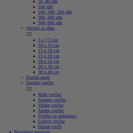
50, 80 slik
100 slik
160, 180, 200 slik
300, 400 slik
500, 600 slik
Okvirji za slike


5 x 7,5 cm
10 x 15 cm
13 x 18 cm
15 x 20 cm
18 x 24 cm
20 x 30 cm
30 x 40 cm
Darilni papir
Darilne vrečke


Male vrečke
Srednje vrečke
Velike vrečke
Jumbo vrečke
Vrečke za steklenico
Ležeče vrečke
Sklopi vrečk
Novoletni program