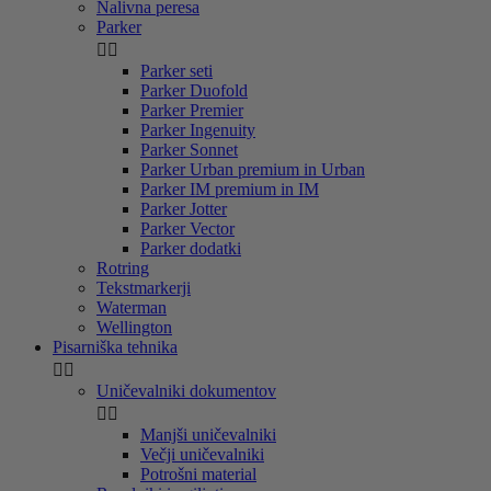
Nalivna peresa
Parker


Parker seti
Parker Duofold
Parker Premier
Parker Ingenuity
Parker Sonnet
Parker Urban premium in Urban
Parker IM premium in IM
Parker Jotter
Parker Vector
Parker dodatki
Rotring
Tekstmarkerji
Waterman
Wellington
Pisarniška tehnika


Uničevalniki dokumentov


Manjši uničevalniki
Večji uničevalniki
Potrošni material