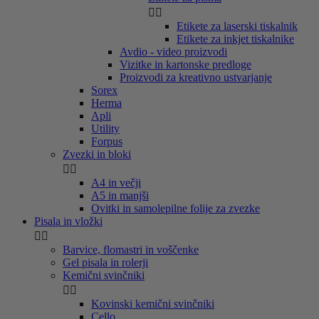


Etikete za laserski tiskalnik
Etikete za inkjet tiskalnike
Avdio - video proizvodi
Vizitke in kartonske predloge
Proizvodi za kreativno ustvarjanje
Sorex
Herma
Apli
Utility
Forpus
Zvezki in bloki


A4 in večji
A5 in manjši
Ovitki in samolepilne folije za zvezke
Pisala in vložki


Barvice, flomastri in voščenke
Gel pisala in rolerji
Kemični svinčniki


Kovinski kemični svinčniki
Cello