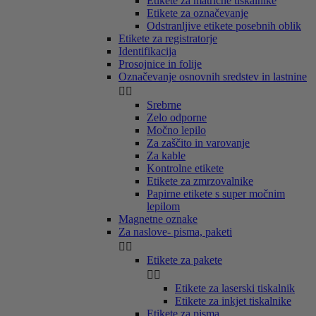
Etikete za matrične tiskalnike
Etikete za označevanje
Odstranljive etikete posebnih oblik
Etikete za registratorje
Identifikacija
Prosojnice in folije
Označevanje osnovnih sredstev in lastnine


Srebrne
Zelo odporne
Močno lepilo
Za zaščito in varovanje
Za kable
Kontrolne etikete
Etikete za zmrzovalnike
Papirne etikete s super močnim
lepilom
Magnetne oznake
Za naslove- pisma, paketi


Etikete za pakete


Etikete za laserski tiskalnik
Etikete za inkjet tiskalnike
Etikete za pisma