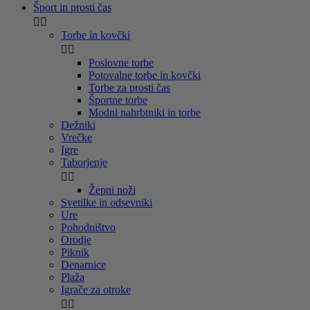
Šport in prosti čas


Torbe in kovčki


Poslovne torbe
Potovalne torbe in kovčki
Torbe za prosti čas
Športne torbe
Modni nahrbtniki in torbe
Dežniki
Vrečke
Igre
Taborjenje


Žepni noži
Svetilke in odsevniki
Ure
Pohodništvo
Orodje
Piknik
Denarnice
Plaža
Igrače za otroke

