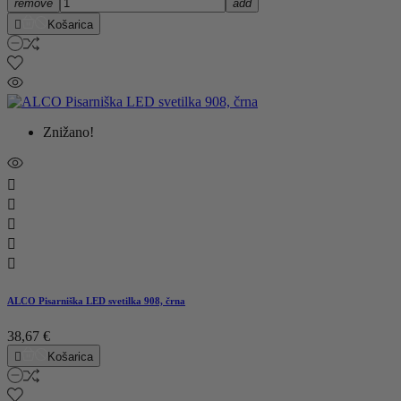
remove
add

Košarica
Znižano!





ALCO Pisarniška LED svetilka 908, črna
38,67 €

Košarica