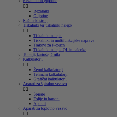
Rezalniki in giljotine


Rezalniki
Giljotine
Računski stroji
Tiskalniki ter tiskalniki nalepk


Tiskalniki nalepk
Tiskalniki in multifunkcijske naprave
Trakovi za P-touch
Tiskalniki nalepk QL in nalepke
Tonerji, kartuše, črnila
Kalkulatorji


Žepni kalkulatorji
Tehnični kalkulatorji
Grafični kalkulatorji
Aparati za špiralno vezavo


Špirale
Folije in kartoni
Aparati
Aparati za toplotno vezavo

