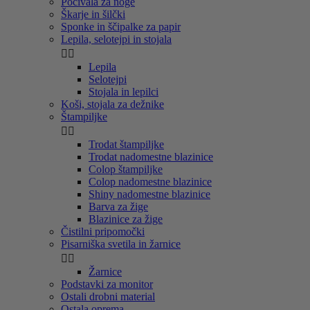
Počivala za noge
Škarje in šilčki
Sponke in ščipalke za papir
Lepila, selotejpi in stojala


Lepila
Selotejpi
Stojala in lepilci
Koši, stojala za dežnike
Štampiljke


Trodat štampiljke
Trodat nadomestne blazinice
Colop štampiljke
Colop nadomestne blazinice
Shiny nadomestne blazinice
Barva za žige
Blazinice za žige
Čistilni pripomočki
Pisarniška svetila in žarnice


Žarnice
Podstavki za monitor
Ostali drobni material
Ostala oprema