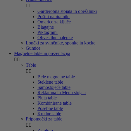


Garderobna stojala in obešalniki
Poštni nabiralniki
Omarice za ključe
Blagajne
Piktogrami
Obvestilne nalepke
Lončki za svinčnike, sponke in kocke
Gumice
Magnetne table in prezentacija


Table


Bele magnetne table
Steklene table
Samostoječe table
Reklamna in Menu stojala
Pluta table
Kombinirane table
Posebne table
Kredne table
Pripomočki za table


Za pluto