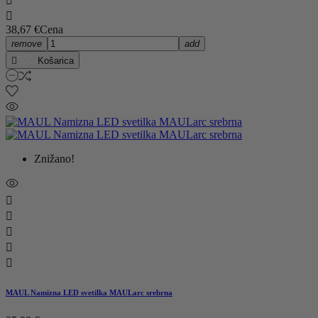


38,67 €
Cena
remove
add

Košarica
Znižano!





MAUL Namizna LED svetilka MAULarc srebrna