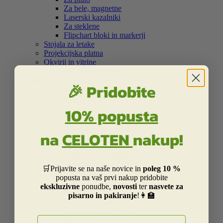
Za bele, magnetne
Laserski kazalniki
Za steklene
Flipchart bloki in markerji
Stojala za letake
Projekcijska platna
Okvirji in vitrine
Samolepilna bela folija
Šolski program
🎉 Pridobite


Nahrbtniki in torbe
10% popusta


Kolekcija Street
Otroška Street kolekcija
na
CELOTEN
nakup!
Kolekcija Centrum
Kolekcija Barcelona
Kolekcija Real Madrid
Kolekcija Liverpool
🛒Prijavite se na naše novice in
poleg 10 %
Kolekcija Dakar
popusta na vaš prvi nakup pridobite
Kolekcija Catalina Estrada
ekskluzivne
ponudbe,
novosti
ter
nasvete za
Kolekcija Smiley
pisarno in pakiranje
!👩‍🏫
Kolekcija Frozen
Otroški in risani junaki
E-naslov

