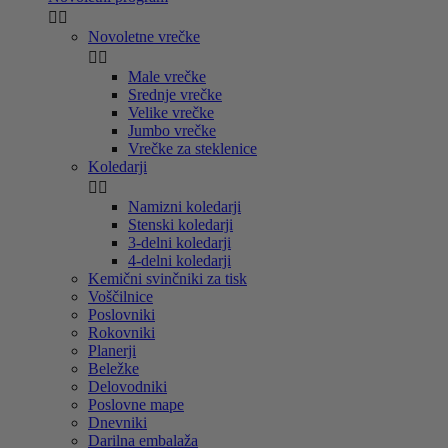


Novoletne vrečke


Male vrečke
Srednje vrečke
Velike vrečke
Jumbo vrečke
Vrečke za steklenice
Koledarji


Namizni koledarji
Stenski koledarji
3-delni koledarji
4-delni koledarji
Kemični svinčniki za tisk
Voščilnice
Poslovniki
Rokovniki
Planerji
Beležke
Delovodniki
Poslovne mape
Dnevniki
Darilna embalaža