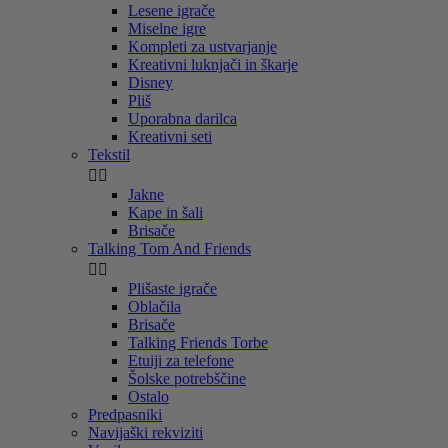
Lesene igrače
Miselne igre
Kompleti za ustvarjanje
Kreativni luknjači in škarje
Disney
Pliš
Uporabna darilca
Kreativni seti
Tekstil


Jakne
Kape in šali
Brisače
Talking Tom And Friends


Plišaste igrače
Oblačila
Brisače
Talking Friends Torbe
Etuiji za telefone
Šolske potrebščine
Ostalo
Predpasniki
Navijaški rekviziti