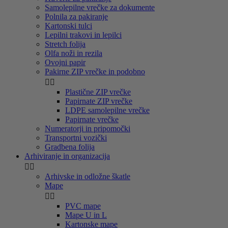
Samolepilne vrečke za dokumente
Polnila za pakiranje
Kartonski tulci
Lepilni trakovi in lepilci
Stretch folija
Olfa noži in rezila
Ovojni papir
Pakirne ZIP vrečke in podobno


Plastične ZIP vrečke
Papirnate ZIP vrečke
LDPE samolepilne vrečke
Papirnate vrečke
Numeratorji in pripomočki
Transportni vozički
Gradbena folija
Arhiviranje in organizacija


Arhivske in odložne škatle
Mape


PVC mape
Mape U in L
Kartonske mape