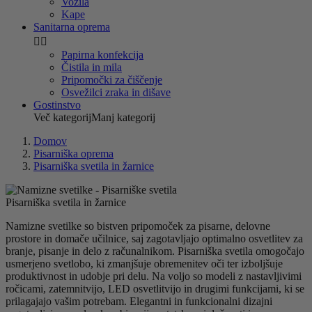
Vozila
Kape
Sanitarna oprema


Papirna konfekcija
Čistila in mila
Pripomočki za čiščenje
Osvežilci zraka in dišave
Gostinstvo
Več kategorij
Manj kategorij
Domov
Pisarniška oprema
Pisarniška svetila in žarnice
Pisarniška svetila in žarnice
Namizne svetilke so bistven pripomoček za pisarne, delovne
prostore in domače učilnice, saj zagotavljajo optimalno osvetlitev za
branje, pisanje in delo z računalnikom. Pisarniška svetila omogočajo
usmerjeno svetlobo, ki zmanjšuje obremenitev oči ter izboljšuje
produktivnost in udobje pri delu. Na voljo so modeli z nastavljivimi
ročicami, zatemnitvijo, LED osvetlitvijo in drugimi funkcijami, ki se
prilagajajo vašim potrebam. Elegantni in funkcionalni dizajni