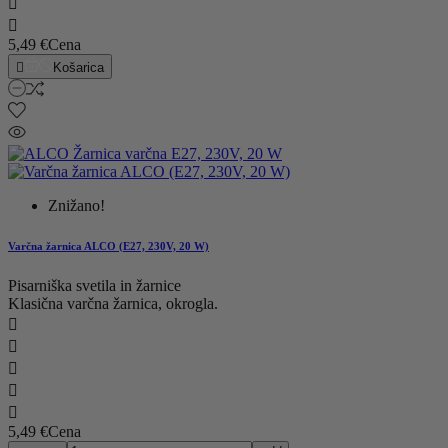


5,49 €
Cena

Košarica
Znižano!
Varčna žarnica ALCO (E27, 230V, 20 W)
Pisarniška svetila in žarnice
Klasična varčna žarnica, okrogla.





5,49 €
Cena