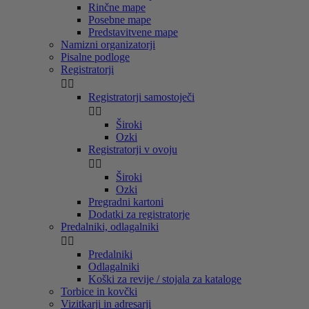
Rinčne mape
Posebne mape
Predstavitvene mape
Namizni organizatorji
Pisalne podloge
Registratorji


Registratorji samostoječi


Široki
Ozki
Registratorji v ovoju


Široki
Ozki
Pregradni kartoni
Dodatki za registratorje
Predalniki, odlagalniki


Predalniki
Odlagalniki
Koški za revije / stojala za kataloge
Torbice in kovčki
Vizitkarji in adresarji