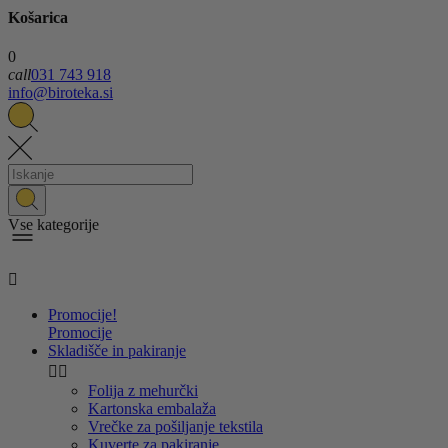
Košarica
0
call
031 743 918
info@biroteka.si
Vse kategorije

Promocije!
Promocije
Skladišče in pakiranje


Folija z mehurčki
Kartonska embalaža
Vrečke za pošiljanje tekstila
Kuverte za pakiranje