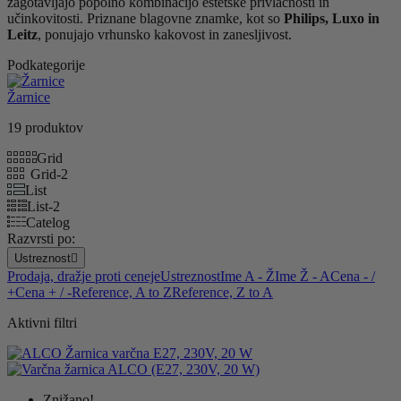
zagotavljajo popolno kombinacijo estetske privlačnosti in
učinkovitosti. Priznane blagovne znamke, kot so
Philips, Luxo in
Leitz
, ponujajo vrhunsko kakovost in zanesljivost.
Podkategorije
Žarnice
19 produktov
Grid
Grid-2
List
List-2
Catelog
Razvrsti po:
Ustreznost

Prodaja, dražje proti ceneje
Ustreznost
Ime A - Ž
Ime Ž - A
Cena - /
+
Cena + / -
Reference, A to Z
Reference, Z to A
Aktivni filtri
Znižano!