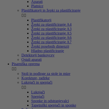
Aparati
Platnice
Plastifikatorji in žepki za plastificiranje


Plastifikatorji
Žepki za plastificiranje A4
Žepki za plastificiranje A3
Žepki za plastificiranje A5
Žepki za plastificiranje A6
Žepki za plastificiranje A7
Žepki posebnih dimenzij
Hladno plastificiranje
Detektorji bankovcev
Ostali aparati
Pisarniška oprema


Stoli in podloge za stole in mize
Korekture, radirke
Luknjači in spenjači


Luknjači
Spenjači
Sponke in odstranjevalci
Tapetniški spenjači in sponke