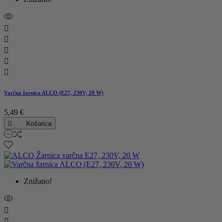





Varčna žarnica ALCO (E27, 230V, 20 W)
5,49 €

Košarica
Znižano!

