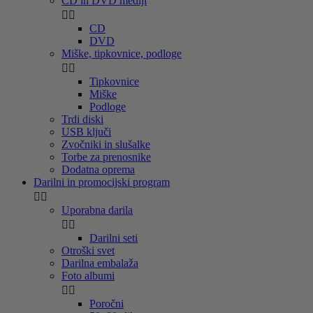
CD in DVD mediji


CD
DVD
Miške, tipkovnice, podloge


Tipkovnice
Miške
Podloge
Trdi diski
USB ključi
Zvočniki in slušalke
Torbe za prenosnike
Dodatna oprema
Darilni in promocijski program


Uporabna darila


Darilni seti
Otroški svet
Darilna embalaža
Foto albumi


Poročni