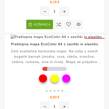
Cena
4,15 €
remove
add
KOŠARICA
ZNIŽANO!
Preklopna mapa EcoColor A4 z zavihki in elastiko
Zelo kvalitetna kartonska mapa. Na voljo v osmih
bogatih barvah (modra, roza, rdeča, oranžna,
zelena, rumena, siva in črna). Mapa se poljubno
razteguje, od 2 do 5 cm. Dimenzija: 25,5 x 31,7 x
2,1 cm





Cena
4,03 €
remove
add