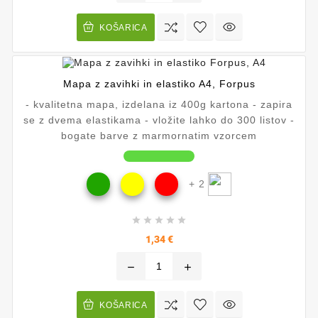
KOŠARICA
Mapa z zavihki in elastiko A4, Forpus
- kvalitetna mapa, izdelana iz 400g kartona - zapira
se z dvema elastikama - vložite lahko do 300 listov -
bogate barve z marmornatim vzorcem
+ 2





Cena
1,34 €
remove
add
KOŠARICA