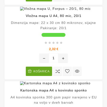
Vložna mapa U A4, 80 mic, 20/1
Dimenzija mape: 22 x 30 cm 80 mikronov, sijajne
Pakiranje: 20/1





Cena
2,32 €
remove
add
KOŠARICA
Kartonska mapa A4 s kovinsko sponko
A4 kovinska sponka 300 gsm papir narejeno v EU
na voljo v dveh barvah