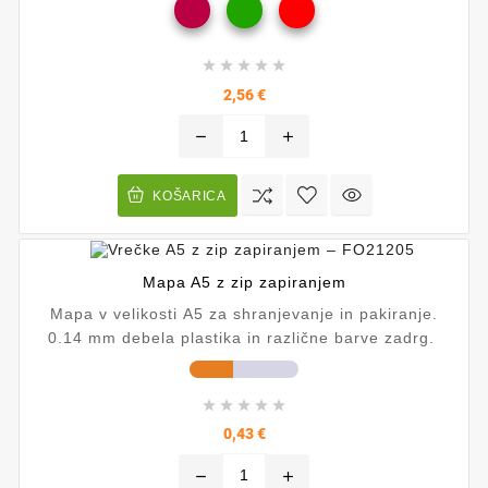





Cena
2,56 €
remove
add
KOŠARICA
Mapa A5 z zip zapiranjem
Mapa v velikosti A5 za shranjevanje in pakiranje.
0.14 mm debela plastika in različne barve zadrg.





Cena
0,43 €
remove
add