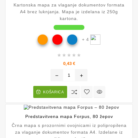
Kartonska mapa za vlaganje dokumentov formata
A4 brez luknjanja. Mapa je izdelana iz 250g
kartona.
+ 4





Cena
0,43 €
remove
add
KOŠARICA
Predstavitvena mapa Forpus, 80 žepov
Črna mapa s prozornimi ovojnicami iz polipropilena
za vlaganje dokumentov formata A4. Izdelane iz