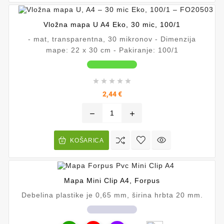
Vložna mapa U A4 Eko, 30 mic, 100/1
- mat, transparentna, 30 mikronov - Dimenzija
mape: 22 x 30 cm - Pakiranje: 100/1





Cena
2,44 €
remove
add
KOŠARICA
Mapa Mini Clip A4, Forpus
Debelina plastike je 0,65 mm, širina hrbta 20 mm.