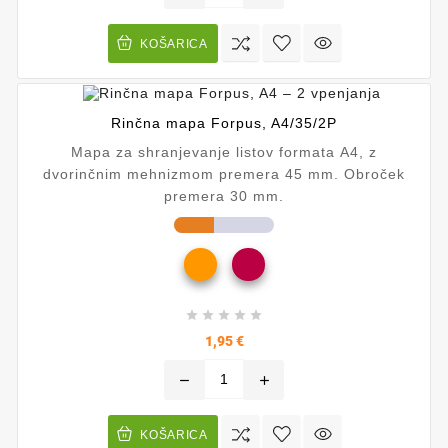
KOŠARICA
Rinčna mapa Forpus, A4/35/2P
Mapa za shranjevanje listov formata A4, z
dvorinčnim mehnizmom premera 45 mm. Obroček
premera 30 mm.





Cena
1,95 €
remove
add
KOŠARICA