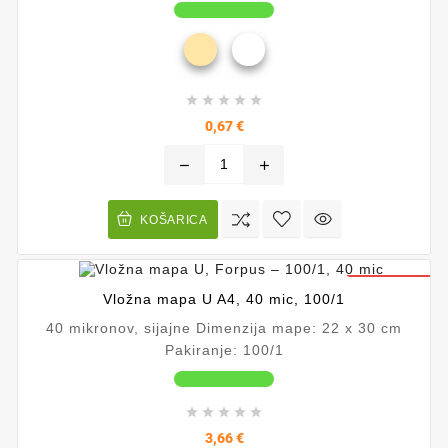





Cena
0,67 €
remove
add
KOŠARICA
ZNIŽANO!
Vložna mapa U A4, 40 mic, 100/1
40 mikronov, sijajne Dimenzija mape: 22 x 30 cm
Pakiranje: 100/1





Cena
3,66 €