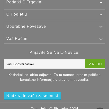

Podatki O Trgovini

O Podjetju

Uporabne Povezave

Vaš Račun
Prijavite Se Na E-Novice:
V REDU
Kadarkoli se lahko odjavite. Za ta namen, prosim poiščite
kontaktne informacije v pravnem obvestilu.
Nadzirajte vašo zasebnost
Copyright @ Biroteka 2024