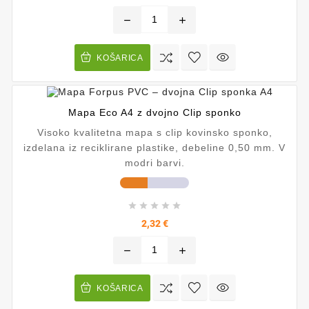
remove
add
KOŠARICA
Mapa Eco A4 z dvojno Clip sponko
Visoko kvalitetna mapa s clip kovinsko sponko,
izdelana iz reciklirane plastike, debeline 0,50 mm. V
modri barvi.





Cena
2,32 €
remove
add
KOŠARICA