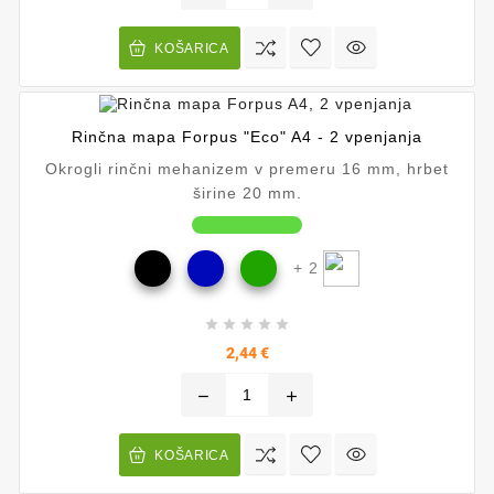
KOŠARICA
Rinčna mapa Forpus "Eco" A4 - 2 vpenjanja
Okrogli rinčni mehanizem v premeru 16 mm, hrbet
širine 20 mm.
+ 2





Cena
2,44 €
remove
add
KOŠARICA