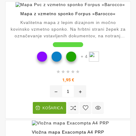
Mapa z vzmetno sponko Forpus »Barocco«
Kvalitetna mapa z lepim dizajnom in močno
kovinsko vzmetno sponko. Na hrbtni strani žepek za
označevanje vstavljenih dokumentov, na notranji
strani prozoren žep. Debelina plastike je 0,65 mm,
širina hrbta 20 mm.
+ 4





Cena
1,95 €
remove
add
KOŠARICA
Vložna mapa Exacompta A4 PRP