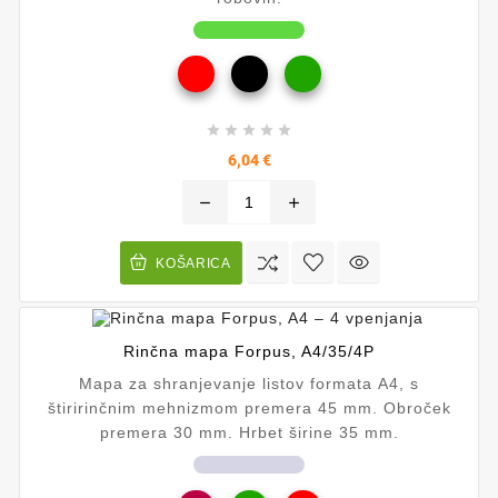





Cena
6,04 €
remove
add
KOŠARICA
Rinčna mapa Forpus, A4/35/4P
Mapa za shranjevanje listov formata A4, s
štiririnčnim mehnizmom premera 45 mm. Obroček
premera 30 mm. Hrbet širine 35 mm.