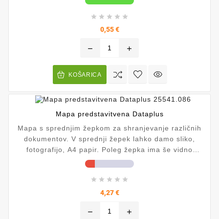





Cena
0,55 €
remove
add
KOŠARICA
Mapa predstavitvena Dataplus
Mapa s sprednjim žepkom za shranjevanje različnih
dokumentov. V sprednji žepek lahko damo sliko,
fotografijo, A4 papir. Poleg žepka ima še vidno
mesto za vizitko. Mapa je transparentna.





Cena
4,27 €
remove
add