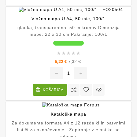
Vložna mapa U A4, 50 mic, 100/1
gladka, transparentna, 50 mikronov Dimenzija
mape: 22 x 30 cm Pakiranje: 100/1





Redna
Cena
6,22 €
7,32 €
cena
remove
add
KOŠARICA
Kataloška mapa
Za dokumente formata A4 z 12 razdelki in barvnimi
lističi za označevanje. Zapiranje z elastiko na
robovih.