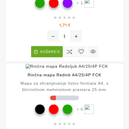
+ 1





Cena
1,71 €
remove
add
KOŠARICA
Rinčna mapa Rednik A4/25/4P FCK
Mapa za shranjevanje listov formata A4, s
štiririnčnim mehnizmom premera 25 mm.
+ 6




