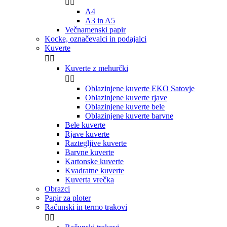


A4
A3 in A5
Večnamenski papir
Kocke, označevalci in podajalci
Kuverte


Kuverte z mehurčki


Oblazinjene kuverte EKO Satovje
Oblazinjene kuverte rjave
Oblazinjene kuverte bele
Oblazinjene kuverte barvne
Bele kuverte
Rjave kuverte
Raztegljive kuverte
Barvne kuverte
Kartonske kuverte
Kvadratne kuverte
Kuverta vrečka
Obrazci
Papir za ploter
Računski in termo trakovi

