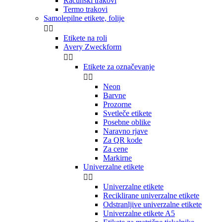
Računski trakovi
Termo trakovi
Samolepilne etikete, folije


Etikete na roli
Avery Zweckform


Etikete za označevanje


Neon
Barvne
Prozorne
Svetleče etikete
Posebne oblike
Naravno rjave
Za QR kode
Za cene
Markirne
Univerzalne etikete


Univerzalne etikete
Reciklirane univerzalne etikete
Odstranljive univerzalne etikete
Univerzalne etikete A5