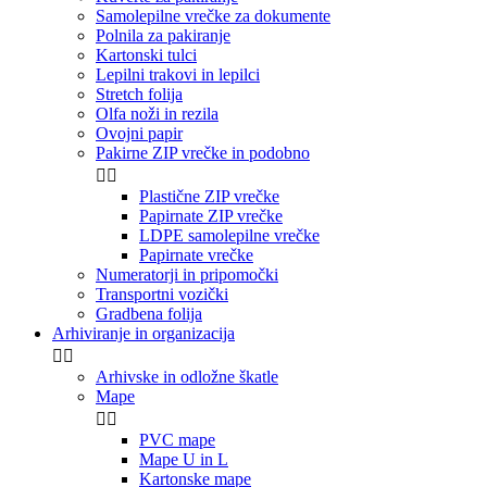
Samolepilne vrečke za dokumente
Polnila za pakiranje
Kartonski tulci
Lepilni trakovi in lepilci
Stretch folija
Olfa noži in rezila
Ovojni papir
Pakirne ZIP vrečke in podobno


Plastične ZIP vrečke
Papirnate ZIP vrečke
LDPE samolepilne vrečke
Papirnate vrečke
Numeratorji in pripomočki
Transportni vozički
Gradbena folija
Arhiviranje in organizacija


Arhivske in odložne škatle
Mape


PVC mape
Mape U in L
Kartonske mape