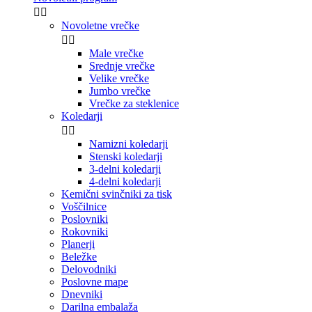


Novoletne vrečke


Male vrečke
Srednje vrečke
Velike vrečke
Jumbo vrečke
Vrečke za steklenice
Koledarji


Namizni koledarji
Stenski koledarji
3-delni koledarji
4-delni koledarji
Kemični svinčniki za tisk
Voščilnice
Poslovniki
Rokovniki
Planerji
Beležke
Delovodniki
Poslovne mape
Dnevniki
Darilna embalaža