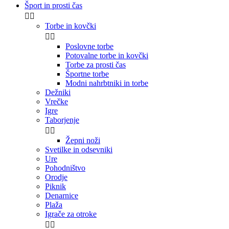
Šport in prosti čas


Torbe in kovčki


Poslovne torbe
Potovalne torbe in kovčki
Torbe za prosti čas
Športne torbe
Modni nahrbtniki in torbe
Dežniki
Vrečke
Igre
Taborjenje


Žepni noži
Svetilke in odsevniki
Ure
Pohodništvo
Orodje
Piknik
Denarnice
Plaža
Igrače za otroke

