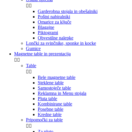


Garderobna stojala in obešalniki
Poštni nabiralniki
Omarice za ključe
Blagajne
Piktogrami
Obvestilne nalepke
Lončki za svinčnike, sponke in kocke
Gumice
Magnetne table in prezentacija


Table


Bele magnetne table
Steklene table
Samostoječe table
Reklamna in Menu stojala
Pluta table
Kombinirane table
Posebne table
Kredne table
Pripomočki za table


Za pluto