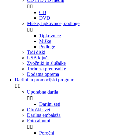
CD in DVD mediji


CD
DVD
Miške, tipkovnice, podloge


Tipkovnice
Miške
Podloge
Trdi diski
USB ključi
Zvočniki in slušalke
Torbe za prenosnike
Dodatna oprema
Darilni in promocijski program


Uporabna darila


Darilni seti
Otroški svet
Darilna embalaža
Foto albumi


Poročni