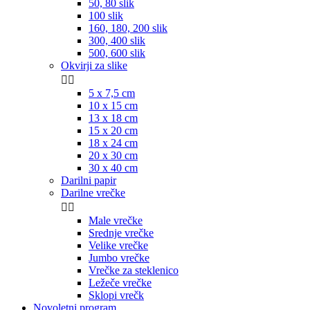
50, 80 slik
100 slik
160, 180, 200 slik
300, 400 slik
500, 600 slik
Okvirji za slike


5 x 7,5 cm
10 x 15 cm
13 x 18 cm
15 x 20 cm
18 x 24 cm
20 x 30 cm
30 x 40 cm
Darilni papir
Darilne vrečke


Male vrečke
Srednje vrečke
Velike vrečke
Jumbo vrečke
Vrečke za steklenico
Ležeče vrečke
Sklopi vrečk
Novoletni program