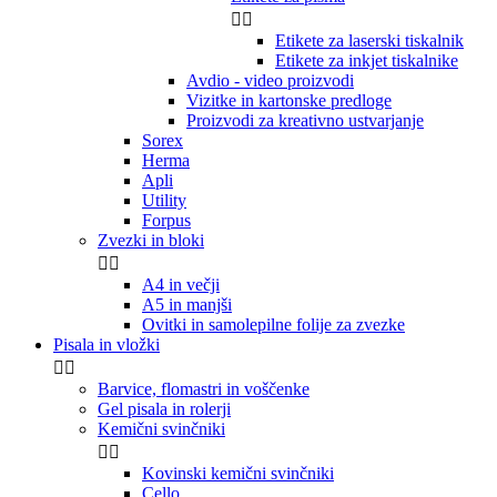


Etikete za laserski tiskalnik
Etikete za inkjet tiskalnike
Avdio - video proizvodi
Vizitke in kartonske predloge
Proizvodi za kreativno ustvarjanje
Sorex
Herma
Apli
Utility
Forpus
Zvezki in bloki


A4 in večji
A5 in manjši
Ovitki in samolepilne folije za zvezke
Pisala in vložki


Barvice, flomastri in voščenke
Gel pisala in rolerji
Kemični svinčniki


Kovinski kemični svinčniki
Cello