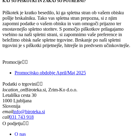
KAJ SO PIŠKOTKI IN ZAKAJ SO POTREBNI?
Piškotek je kratko besedilo, ki ga spletna stran ob vašem obisku
pošlje brskalniku. Tako vas spletna stran prepozna, si z njim
zapomni podatke o vašem obisku in vam omogoči prijazno ter
enostavnejšo spletno storitev. S pomočjo piškotkov prilagajamo
vsebino na naši spletni strani, si zapomnimo vaše preference in
beležimo obisk naše spletne trgovine. Brskanje po naši spletni
trgovini je s piškotki prijetnejše, hitrejše in predvsem učinkovitejše.
Promocije


Promocijsko obdobje April/Maj 2025
Podatki o trgovini


location_on
Biroteka.si, Zrim-Ko d.o.o.
Letališka cesta 30
1000 Ljubljana
Slovenija
email
info@biroteka.si
call
031 743 918
O podjetju


O nas