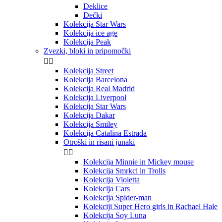
Deklice
Dečki
Kolekcija Star Wars
Kolekcija ice age
Kolekcija Peak
Zvezki, bloki in pripomočki


Kolekcija Street
Kolekcija Barcelona
Kolekcija Real Madrid
Kolekcija Liverpool
Kolekcija Star Wars
Kolekcija Dakar
Kolekcija Smiley
Kolekcija Catalina Estrada
Otroški in risani junaki


Kolekcija Minnie in Mickey mouse
Kolekcija Smrkci in Trolls
Kolekcija Violetta
Kolekcija Cars
Kolekcija Spider-man
Kolekciji Super Hero girls in Rachael Hale
Kolekcija Soy Luna