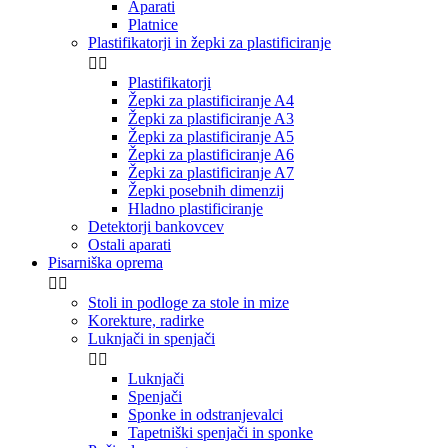
Aparati
Platnice
Plastifikatorji in žepki za plastificiranje


Plastifikatorji
Žepki za plastificiranje A4
Žepki za plastificiranje A3
Žepki za plastificiranje A5
Žepki za plastificiranje A6
Žepki za plastificiranje A7
Žepki posebnih dimenzij
Hladno plastificiranje
Detektorji bankovcev
Ostali aparati
Pisarniška oprema


Stoli in podloge za stole in mize
Korekture, radirke
Luknjači in spenjači


Luknjači
Spenjači
Sponke in odstranjevalci
Tapetniški spenjači in sponke