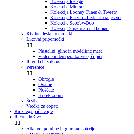
Kolekcija Ice age
Kolekcija Minions
Kolekcija Looney Tunes & Tweety
Kolekcija Frozen - Ledeno kraljestvo
Kolekcija Scooby-Doo
Kolekciji Superman in Batman
Risalne deske in dodatki
Likovni pripomočki


Plastelini, gline in modelirne mase
Vodene in tempera barvice, čopiči
Ravnila in šablone
Peresnice


Okrogle
Ovalne
Ploščate
S preklopom
Šestila
Vrečke za copate
Brez tega pač ne gre
Računalništvo


Alkalne, polnilne in gumbne baterije