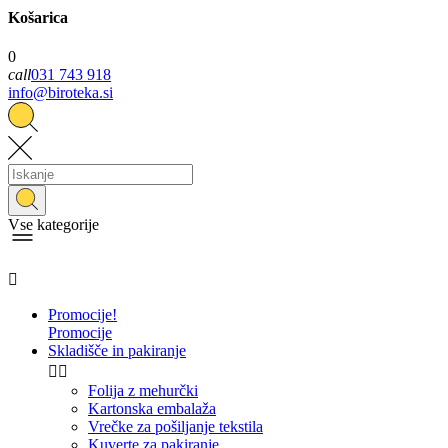
Košarica
0
call
031 743 918
info@biroteka.si
Vse kategorije

Promocije!
Promocije
Skladišče in pakiranje


Folija z mehurčki
Kartonska embalaža
Vrečke za pošiljanje tekstila
Kuverte za pakiranje