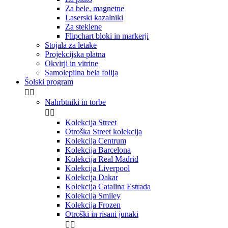
Za bele, magnetne
Laserski kazalniki
Za steklene
Flipchart bloki in markerji
Stojala za letake
Projekcijska platna
Okvirji in vitrine
Samolepilna bela folija
Šolski program


Nahrbtniki in torbe


Kolekcija Street
Otroška Street kolekcija
Kolekcija Centrum
Kolekcija Barcelona
Kolekcija Real Madrid
Kolekcija Liverpool
Kolekcija Dakar
Kolekcija Catalina Estrada
Kolekcija Smiley
Kolekcija Frozen
Otroški in risani junaki

