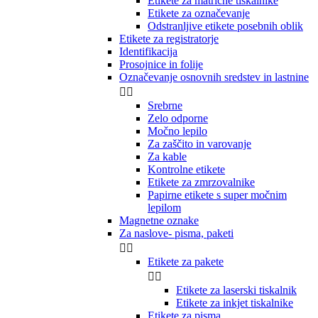
Etikete za matrične tiskalnike
Etikete za označevanje
Odstranljive etikete posebnih oblik
Etikete za registratorje
Identifikacija
Prosojnice in folije
Označevanje osnovnih sredstev in lastnine


Srebrne
Zelo odporne
Močno lepilo
Za zaščito in varovanje
Za kable
Kontrolne etikete
Etikete za zmrzovalnike
Papirne etikete s super močnim
lepilom
Magnetne oznake
Za naslove- pisma, paketi


Etikete za pakete


Etikete za laserski tiskalnik
Etikete za inkjet tiskalnike
Etikete za pisma