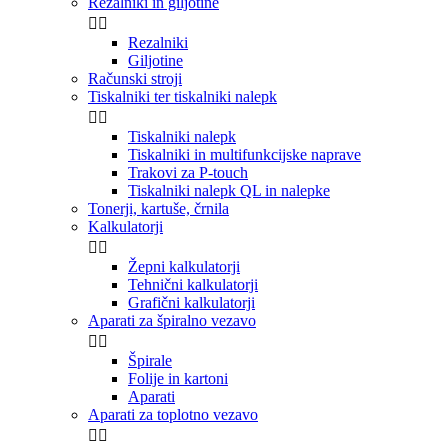
Rezalniki in giljotine


Rezalniki
Giljotine
Računski stroji
Tiskalniki ter tiskalniki nalepk


Tiskalniki nalepk
Tiskalniki in multifunkcijske naprave
Trakovi za P-touch
Tiskalniki nalepk QL in nalepke
Tonerji, kartuše, črnila
Kalkulatorji


Žepni kalkulatorji
Tehnični kalkulatorji
Grafični kalkulatorji
Aparati za špiralno vezavo


Špirale
Folije in kartoni
Aparati
Aparati za toplotno vezavo

