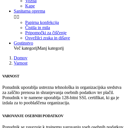
Vozila
Kape
Sanitarna oprema


Papirna konfekcija
Čistila in mila
Pripomočki za čiščenje
Osvežilci zraka in dišave
Gostinstvo
Več kategorij
Manj kategorij
Domov
Varnost
VARNOST
Ponudnik uporablja ustrezna tehnološka in organizacijska sredstva
za zaščito prenosa in shranjevanja osebnih podatkov ter plačil.
Ponudnik v te namene uporablja 128-bitni SSL certifikat, ki ga je
izdala za to pooblaščena organizacija.
VAROVANJE OSEBNIH PODATKOV
Ponudnik se zavezuje k trajnemu varovanju vseh osebnih podatkov