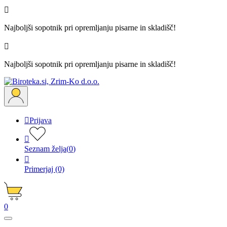

Najboljši sopotnik pri opremljanju pisarne in skladišč!

Najboljši sopotnik pri opremljanju pisarne in skladišč!

Prijava

Seznam želja
(
0
)

Primerjaj
(0)
0