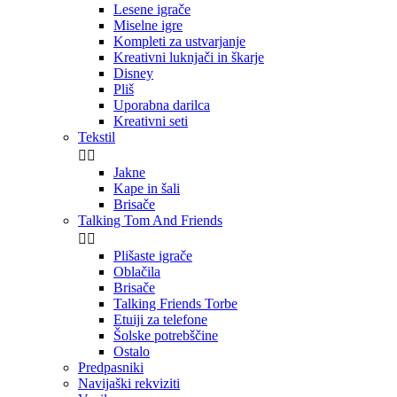
Lesene igrače
Miselne igre
Kompleti za ustvarjanje
Kreativni luknjači in škarje
Disney
Pliš
Uporabna darilca
Kreativni seti
Tekstil


Jakne
Kape in šali
Brisače
Talking Tom And Friends


Plišaste igrače
Oblačila
Brisače
Talking Friends Torbe
Etuiji za telefone
Šolske potrebščine
Ostalo
Predpasniki
Navijaški rekviziti