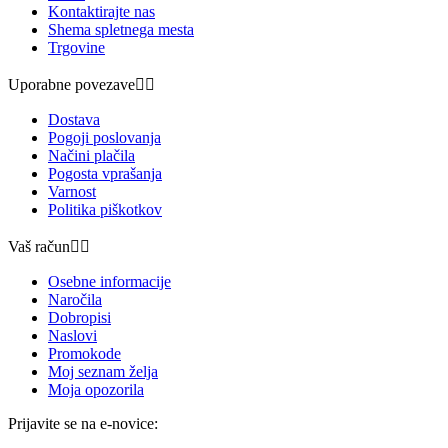
Kontaktirajte nas
Shema spletnega mesta
Trgovine
Uporabne povezave


Dostava
Pogoji poslovanja
Načini plačila
Pogosta vprašanja
Varnost
Politika piškotkov
Vaš račun


Osebne informacije
Naročila
Dobropisi
Naslovi
Promokode
Moj seznam želja
Moja opozorila
Prijavite se na e-novice: