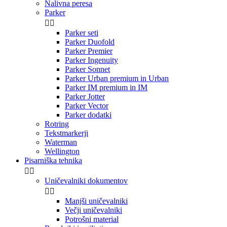
Nalivna peresa
Parker


Parker seti
Parker Duofold
Parker Premier
Parker Ingenuity
Parker Sonnet
Parker Urban premium in Urban
Parker IM premium in IM
Parker Jotter
Parker Vector
Parker dodatki
Rotring
Tekstmarkerji
Waterman
Wellington
Pisarniška tehnika


Uničevalniki dokumentov


Manjši uničevalniki
Večji uničevalniki
Potrošni material