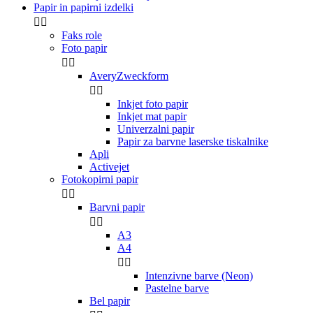
Papir in papirni izdelki


Faks role
Foto papir


AveryZweckform


Inkjet foto papir
Inkjet mat papir
Univerzalni papir
Papir za barvne laserske tiskalnike
Apli
Activejet
Fotokopirni papir


Barvni papir


A3
A4


Intenzivne barve (Neon)
Pastelne barve
Bel papir