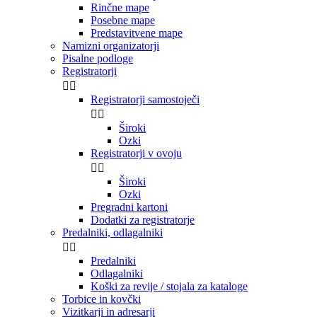
Rinčne mape
Posebne mape
Predstavitvene mape
Namizni organizatorji
Pisalne podloge
Registratorji


Registratorji samostoječi


Široki
Ozki
Registratorji v ovoju


Široki
Ozki
Pregradni kartoni
Dodatki za registratorje
Predalniki, odlagalniki


Predalniki
Odlagalniki
Koški za revije / stojala za kataloge
Torbice in kovčki
Vizitkarji in adresarji