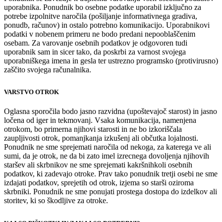
uporabnika. Ponudnik bo osebne podatke uporabil izključno za
potrebe izpolnitve naročila (pošiljanje informativnega gradiva,
ponudb, računov) in ostalo potrebno komunikacijo. Uporabnikovi
podatki v nobenem primeru ne bodo predani nepooblaščenim
osebam. Za varovanje osebnih podatkov je odgovoren tudi
uporabnik sam in sicer tako, da poskrbi za varnost svojega
uporabniškega imena in gesla ter ustrezno programsko (protivirusno)
zaščito svojega računalnika.
VARSTVO OTROK
Oglasna sporočila bodo jasno razvidna (upoštevajoč starost) in jasno
ločena od iger in tekmovanj. Vsaka komunikacija, namenjena
otrokom, bo primerna njihovi starosti in ne bo izkoriščala
zaupljivosti otrok, pomanjkanja izkušenj ali občutka lojalnosti.
Ponudnik ne sme sprejemati naročila od nekoga, za katerega ve ali
sumi, da je otrok, ne da bi zato imel izrecnega dovoljenja njihovih
staršev ali skrbnikov ne sme sprejemati kakršnihkoli osebnih
podatkov, ki zadevajo otroke. Prav tako ponudnik tretji osebi ne sme
izdajati podatkov, sprejetih od otrok, izjema so starši oziroma
skrbniki. Ponudnik ne sme ponujati prostega dostopa do izdelkov ali
storitev, ki so škodljive za otroke.