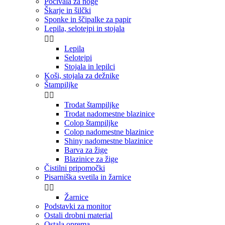
Počivala za noge
Škarje in šilčki
Sponke in ščipalke za papir
Lepila, selotejpi in stojala


Lepila
Selotejpi
Stojala in lepilci
Koši, stojala za dežnike
Štampiljke


Trodat štampiljke
Trodat nadomestne blazinice
Colop štampiljke
Colop nadomestne blazinice
Shiny nadomestne blazinice
Barva za žige
Blazinice za žige
Čistilni pripomočki
Pisarniška svetila in žarnice


Žarnice
Podstavki za monitor
Ostali drobni material
Ostala oprema