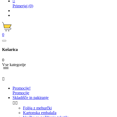

Primerjaj
(0)
0
Košarica
0
Vse kategorije

Promocije!
Promocije
Skladišče in pakiranje


Folija z mehurčki
Kartonska embalaža