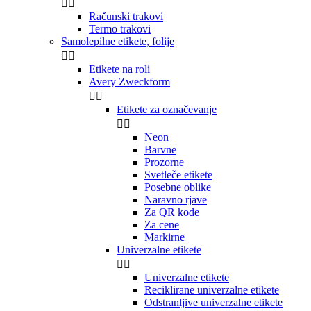


Računski trakovi
Termo trakovi
Samolepilne etikete, folije


Etikete na roli
Avery Zweckform


Etikete za označevanje


Neon
Barvne
Prozorne
Svetleče etikete
Posebne oblike
Naravno rjave
Za QR kode
Za cene
Markirne
Univerzalne etikete


Univerzalne etikete
Reciklirane univerzalne etikete
Odstranljive univerzalne etikete