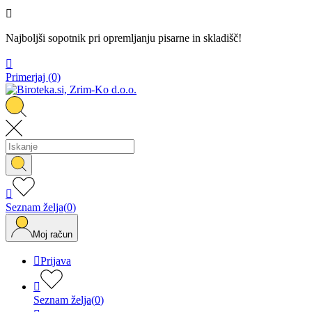

Najboljši sopotnik pri opremljanju pisarne in skladišč!

Primerjaj
(0)

Seznam želja
(
0
)
Moj račun

Prijava

Seznam želja
(
0
)