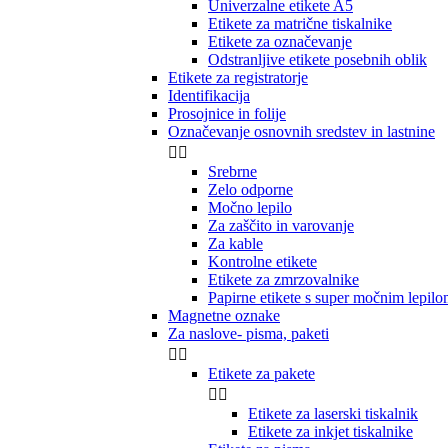
Univerzalne etikete A5
Etikete za matrične tiskalnike
Etikete za označevanje
Odstranljive etikete posebnih oblik
Etikete za registratorje
Identifikacija
Prosojnice in folije
Označevanje osnovnih sredstev in lastnine


Srebrne
Zelo odporne
Močno lepilo
Za zaščito in varovanje
Za kable
Kontrolne etikete
Etikete za zmrzovalnike
Papirne etikete s super močnim lepil
Magnetne oznake
Za naslove- pisma, paketi


Etikete za pakete


Etikete za laserski tiskalnik
Etikete za inkjet tiskalnike