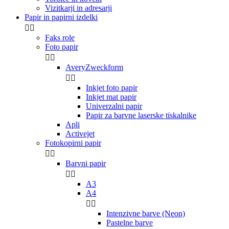
Vizitkarji in adresarji
Papir in papirni izdelki


Faks role
Foto papir


AveryZweckform


🎉 P
Inkjet foto papir
Inkjet mat papir
Univerzalni papir
10%
Papir za barvne laserske tiskalnike
Apli
Activejet
na
CEL
Fotokopirni papir


Barvni papir
🛒Prijavite se na


popusta na v
A3
ekskluzivne
ponu
A4
pisarno 


Intenzivne barve (Neon)
Pastelne barve
E-naslov