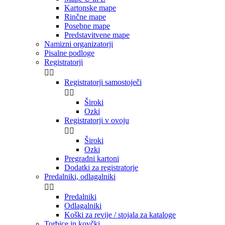
Kartonske mape
Rinčne mape
Posebne mape
Predstavitvene mape
Namizni organizatorji
Pisalne podloge
Registratorji


Registratorji samostoječi


Široki
Ozki
Registratorji v ovoju


Široki
Ozki
Pregradni kartoni
Dodatki za registratorje
Predalniki, odlagalniki


Predalniki
Odlagalniki
Koški za revije / stojala za kataloge
Torbice in kovčki