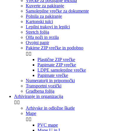
Vrečke za pošiljanje tekstila
Kuverte za pakiranje
Samolepilne vrečke za dokumente
Polnila za pakiranje
Kartonski tulci
Lepilni trakovi in lepilci
Stretch folija
Olfa noži in rezila
Ovojni papir
Pakirne ZIP vrečke in podobno


Plastične ZIP vrečke
Papirnate ZIP vrečke
LDPE samolepilne vrečke
Papirnate vrečke
Numeratorji in pripomočki
Transportni vozički
Gradbena folija
Arhiviranje in organizacija


Arhivske in odložne škatle
Mape


PVC mape
Mape U in L