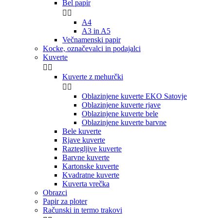
Bel papir


A4
A3 in A5
Kupujete zase
Večnamenski papir
Kocke, označevalci in podajalci
Podjetje
Kuverte


Kuverte z mehurčki
Izkori


Oblazinjene kuverte EKO Satovje
Oblazinjene kuverte rjave
S prijavo se strinj
pošiljamo aktualne p
Oblazinjene kuverte bele
poskušali bom
Oblazinjene kuverte barvne
Bele kuverte
Ne ž
Rjave kuverte
Raztegljive kuverte
Barvne kuverte
Kartonske kuverte
Kvadratne kuverte
Kuverta vrečka
Obrazci
Papir za ploter
Računski in termo trakovi