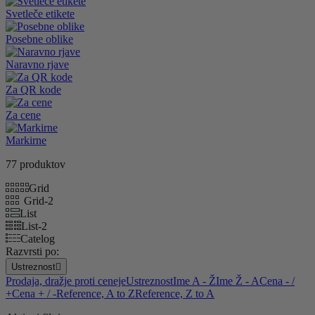
Svetleče etikete
Posebne oblike
Naravno rjave
Za QR kode
Za cene
Markirne
77 produktov
Grid
Grid-2
List
List-2
Catelog
Razvrsti po:
Ustreznost

Prodaja, dražje proti ceneje
Ustreznost
Ime A - Ž
Ime Ž - A
Cena - /
+
Cena + / -
Reference, A to Z
Reference, Z to A