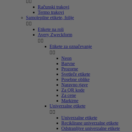


Računski trakovi
Termo trakovi
Samolepilne etikete, folije


Etikete na roli
Avery Zweckform


Etikete za označevanje


Neon
Barvne
Prozorne
Svetleče etikete
Posebne oblike
Naravno rjave
Za QR kode
Za cene
Markirne
Univerzalne etikete


Univerzalne etikete
Reciklirane univerzalne etikete
Odstranljive univerzalne etikete