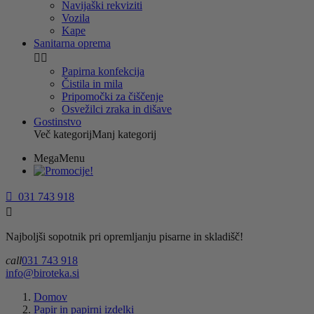
Navijaški rekviziti
Vozila
Kape
Sanitarna oprema


Papirna konfekcija
Čistila in mila
Pripomočki za čiščenje
Osvežilci zraka in dišave
Gostinstvo
Več kategorij
Manj kategorij
MegaMenu

031 743 918

Najboljši sopotnik pri opremljanju pisarne in skladišč!
call
031 743 918
info@biroteka.si
Domov
Papir in papirni izdelki