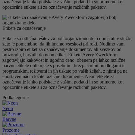
označevanje lahko potiskate z vašimi podatki in so primerne kot
opozorilne etikete ali za označevanje različnih paketov.
Etikete za označevanje
Etikete so odlična rešitev za bolj organizirano delo doma ali v službi,
zato je pomembno, da jih imamo vseskozi pri roki. Nudimo vam
pestro izbiro etiket za označevanje dokumentov ali zvezkov od
prozornih, barvnih do neon etiket. Etikete Avery Zweckform
zagotavljajo kakovost in ugodno ceno, obenem pa lahko različne
barvne etikete oblikujete s posebnimi brezplačnimi predlogami in
programskimi rešitvami in jih tiskate po vaših željah, z njimi pa na
enostaven način ločite različne dokumente. Neon etikete za
označevanje lahko potiskate z vašimi podatki in so primerne kot
opozorilne etikete ali za označevanje različnih paketov.
Podkategorije
Neon
Barvne
Prozorne