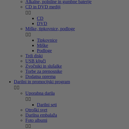
Alkalne, polnilne in gumbne baterije
CD in DVD mediji


CD
DVD
Miške, tipkovnice, podloge


Tipkovnice
Miške
Podloge
Trdi diski
USB ključi
Zvočniki in slušalke
Torbe za prenosnike
Dodatna oprema
Darilni in promocijski program


Uporabna darila


Darilni seti
Otroški svet
Darilna embalaža
Foto albumi

