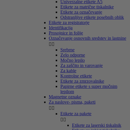
Univerzalne etikete A5
Etikete za matrične tiskalnike
Etikete za označevanje
Odstranljive etikete posebnih oblik
Etikete za registratorje
Identifikacija
Prosojnice in folije
Označevanje osnovnih sredstev in lastnine


Srebrne
Zelo odporne
Močno lepilo
Za zaščito in varovanje
Za kable
Kontrolne etikete
Etikete za zmrzovalnike
Papirne etikete s super močnim
lepilom
Magnetne oznake
Za naslove- pisma, paketi


Etikete za pakete


Etikete za laserski tiskalnik