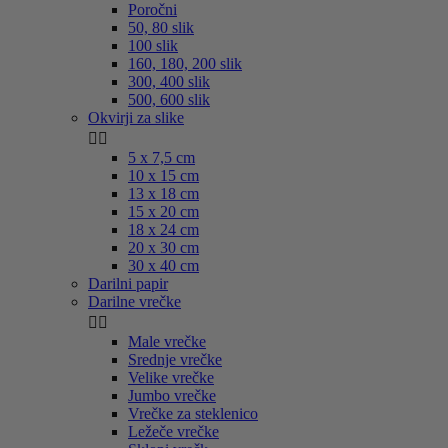
Poročni
50, 80 slik
100 slik
160, 180, 200 slik
300, 400 slik
500, 600 slik
Okvirji za slike


5 x 7,5 cm
10 x 15 cm
13 x 18 cm
15 x 20 cm
18 x 24 cm
20 x 30 cm
30 x 40 cm
Darilni papir
Darilne vrečke


Male vrečke
Srednje vrečke
Velike vrečke
Jumbo vrečke
Vrečke za steklenico
Ležeče vrečke