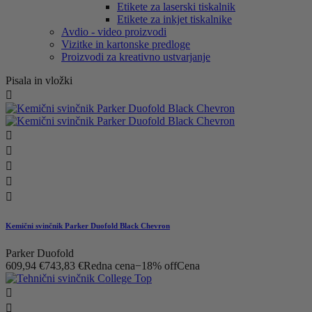
Etikete za laserski tiskalnik
Etikete za inkjet tiskalnike
Avdio - video proizvodi
Vizitke in kartonske predloge
Proizvodi za kreativno ustvarjanje
Pisala in vložki






Kemični svinčnik Parker Duofold Black Chevron
Parker Duofold
609,94 €
743,83 €
Redna cena
−18% off
Cena

