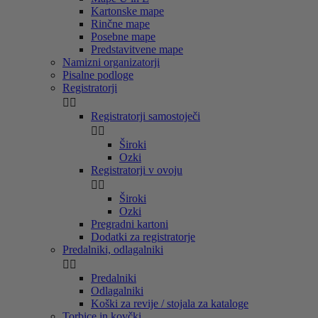
Kartonske mape
Rinčne mape
Posebne mape
Predstavitvene mape
Namizni organizatorji
Pisalne podloge
Registratorji


Registratorji samostoječi


Široki
Ozki
Registratorji v ovoju


Široki
Ozki
Pregradni kartoni
Dodatki za registratorje
Predalniki, odlagalniki


Predalniki
Odlagalniki
Koški za revije / stojala za kataloge
Torbice in kovčki