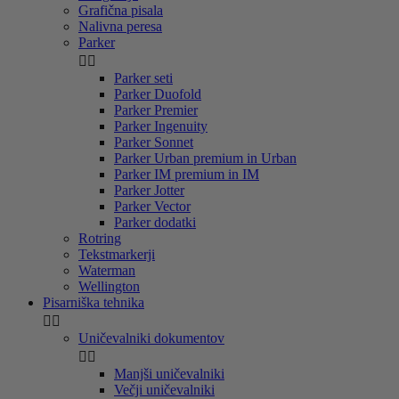
Grafična pisala
Nalivna peresa
Parker


Parker seti
Parker Duofold
Parker Premier
Parker Ingenuity
Parker Sonnet
Parker Urban premium in Urban
Parker IM premium in IM
Parker Jotter
Parker Vector
Parker dodatki
Rotring
Tekstmarkerji
Waterman
Wellington
Pisarniška tehnika


Uničevalniki dokumentov


Manjši uničevalniki
Večji uničevalniki