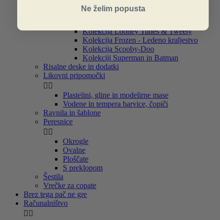
Kolekcija Soy Luna
Ne želim popusta
Kolekcija Ice age
Kolekcija Minions
Kolekcija Looney Tunes & Tweety
Kolekcija Frozen - Ledeno kraljestvo
Kolekcija Scooby-Doo
Kolekciji Superman in Batman
Risalne deske in dodatki
Likovni pripomočki


Plastelini, gline in modelirne mase
Vodene in tempera barvice, čopiči
Ravnila in šablone
Peresnice


Okrogle
Ovalne
Ploščate
S preklopom
Šestila
Vrečke za copate
Brez tega pač ne gre
Računalništvo

