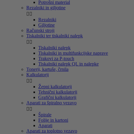
Potrošni material
Rezalniki in giljotine


Rezalniki
Giljotine
Računski stroji
Tiskalniki ter tiskalniki nalepk


Tiskalniki nalepk
Tiskalniki in multifunkcijske naprave
Trakovi za P-touch
Tiskalniki nalepk QL in nalepke
Tonerji, kartuše, črnila
Kalkulatorji


Žepni kalkulatorji
Tehnični kalkulatorji
Grafični kalkulatorji
Aparati za špiralno vezavo


Špirale
Folije in kartoni
Aparati
Aparati za toplotno vezavo