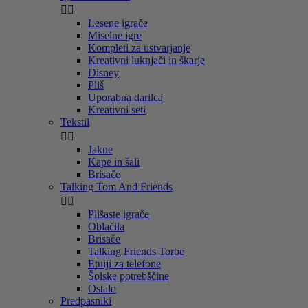


Lesene igrače
Miselne igre
Kompleti za ustvarjanje
Kreativni luknjači in škarje
Disney
Pliš
Uporabna darilca
Kreativni seti
Tekstil


Jakne
Kape in šali
Brisače
Talking Tom And Friends


Plišaste igrače
Oblačila
Brisače
Talking Friends Torbe
Etuiji za telefone
Šolske potrebščine
Ostalo
Predpasniki