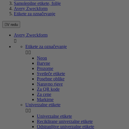
Samolepilne etikete, folije
Avery Zweckform
Etikete za označevanje

V redu
Avery Zweckform

Etikete za označevanje


Neon
Barvne
Prozorne
Svetleče etikete
Posebne oblike
Naravno rjave
Za QR kode
Za cene
Markirne
Univerzalne etikete


Univerzalne etikete
Reciklirane univerzalne etikete
Odstranljive univerzalne etikete