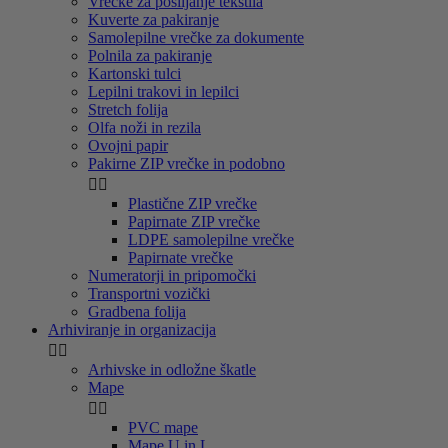
Vrečke za pošiljanje tekstila
Kuverte za pakiranje
Samolepilne vrečke za dokumente
Polnila za pakiranje
Kartonski tulci
Lepilni trakovi in lepilci
Stretch folija
Olfa noži in rezila
Ovojni papir
Pakirne ZIP vrečke in podobno


Plastične ZIP vrečke
Papirnate ZIP vrečke
LDPE samolepilne vrečke
Papirnate vrečke
Numeratorji in pripomočki
Transportni vozički
Gradbena folija
Arhiviranje in organizacija


Arhivske in odložne škatle
Mape


PVC mape
Mape U in L