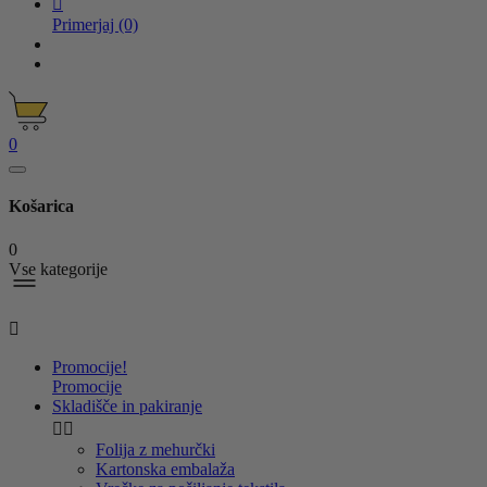

Primerjaj
(0)
0
Košarica
0
Vse kategorije

Promocije!
Promocije
Skladišče in pakiranje


Folija z mehurčki
Kartonska embalaža