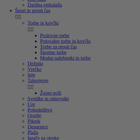
Darilna embalaža
Šport in prosti čas


Torbe in kovčki


Poslovne torbe
Potovalne torbe in kovčki
Torbe za prosti čas
Športne torbe
Modni nahrbtniki in torbe
Dežniki
Vrečke
Igre
Taborjenje


Žepni noži
Svetilke in odsevniki
Ure
Pohodništvo
Orodje
Piknik
Denarnice
Plaža
Igrače za otroke