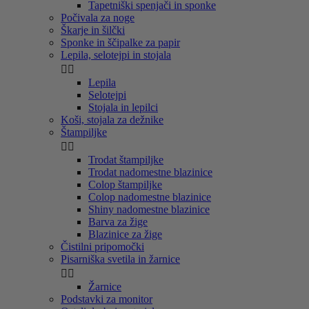
Tapetniški spenjači in sponke
Počivala za noge
Škarje in šilčki
Sponke in ščipalke za papir
Lepila, selotejpi in stojala


Lepila
Selotejpi
Stojala in lepilci
Koši, stojala za dežnike
Štampiljke


Trodat štampiljke
Trodat nadomestne blazinice
Colop štampiljke
Colop nadomestne blazinice
Shiny nadomestne blazinice
Barva za žige
Blazinice za žige
Čistilni pripomočki
Pisarniška svetila in žarnice


Žarnice
Podstavki za monitor