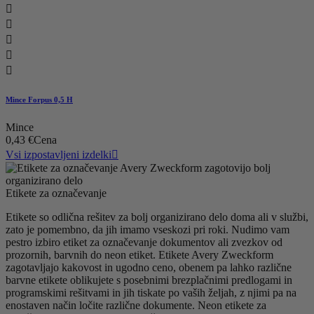





Mince Forpus 0,5 H
Mince
0,43 €
Cena
Vsi izpostavljeni izdelki

Etikete za označevanje
Etikete so odlična rešitev za bolj organizirano delo doma ali v službi,
zato je pomembno, da jih imamo vseskozi pri roki. Nudimo vam
pestro izbiro etiket za označevanje dokumentov ali zvezkov od
prozornih, barvnih do neon etiket. Etikete Avery Zweckform
zagotavljajo kakovost in ugodno ceno, obenem pa lahko različne
barvne etikete oblikujete s posebnimi brezplačnimi predlogami in
programskimi rešitvami in jih tiskate po vaših željah, z njimi pa na
enostaven način ločite različne dokumente. Neon etikete za