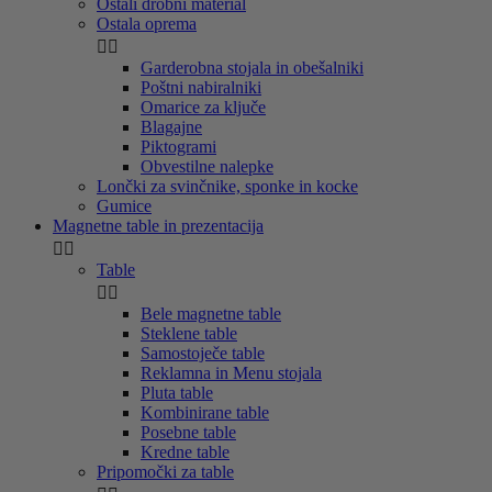
Ostali drobni material
Ostala oprema


Garderobna stojala in obešalniki
Poštni nabiralniki
Omarice za ključe
Blagajne
Piktogrami
Obvestilne nalepke
Lončki za svinčnike, sponke in kocke
Gumice
Magnetne table in prezentacija


Table


Bele magnetne table
Steklene table
Samostoječe table
Reklamna in Menu stojala
Pluta table
Kombinirane table
Posebne table
Kredne table
Pripomočki za table