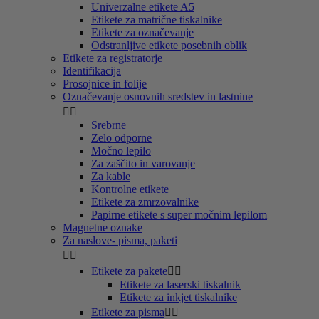
Univerzalne etikete A5
Etikete za matrične tiskalnike
Etikete za označevanje
Odstranljive etikete posebnih oblik
Etikete za registratorje
Identifikacija
Prosojnice in folije
Označevanje osnovnih sredstev in lastnine


Srebrne
Zelo odporne
Močno lepilo
Za zaščito in varovanje
Za kable
Kontrolne etikete
Etikete za zmrzovalnike
Papirne etikete s super močnim lepilom
Magnetne oznake
Za naslove- pisma, paketi


Etikete za pakete


Etikete za laserski tiskalnik
Etikete za inkjet tiskalnike
Etikete za pisma

