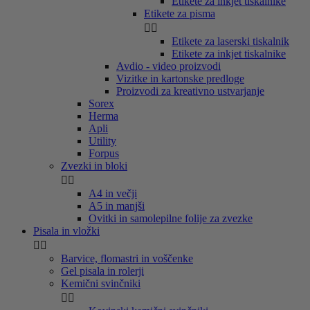
Etikete za inkjet tiskalnike
Etikete za pisma


Etikete za laserski tiskalnik
Etikete za inkjet tiskalnike
Avdio - video proizvodi
Vizitke in kartonske predloge
Proizvodi za kreativno ustvarjanje
Sorex
Herma
Apli
Utility
Forpus
Zvezki in bloki


A4 in večji
A5 in manjši
Ovitki in samolepilne folije za zvezke
Pisala in vložki


Barvice, flomastri in voščenke
Gel pisala in rolerji
Kemični svinčniki

