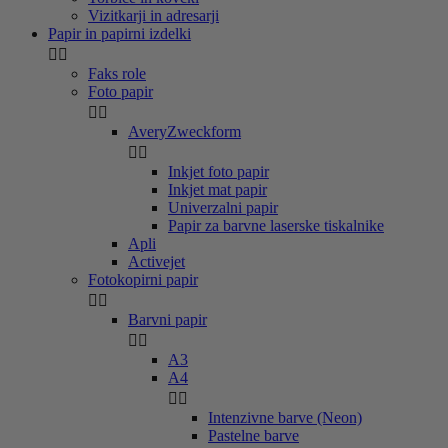
Vizitkarji in adresarji
Papir in papirni izdelki


Faks role
Foto papir


AveryZweckform


Inkjet foto papir
Inkjet mat papir
Univerzalni papir
Papir za barvne laserske tiskalnike
Apli
Activejet
Fotokopirni papir


Barvni papir


A3
A4


Intenzivne barve (Neon)
Pastelne barve