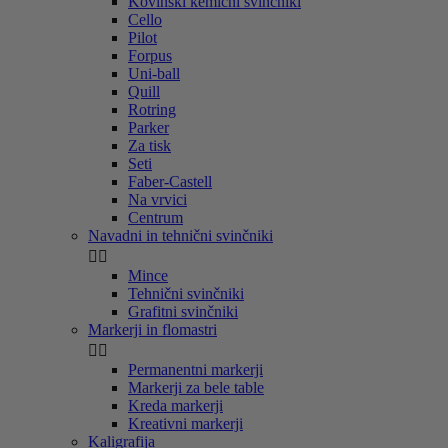
Kovinski kemični svinčniki
Cello
Pilot
Forpus
Uni-ball
Quill
Rotring
Parker
Za tisk
Seti
Faber-Castell
Na vrvici
Centrum
Navadni in tehnični svinčniki


Mince
Tehnični svinčniki
Grafitni svinčniki
Markerji in flomastri


Permanentni markerji
Markerji za bele table
Kreda markerji
Kreativni markerji
Kaligrafija