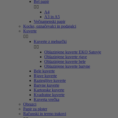
Bel papir


A4
A3 in A5
Večnamenski papir
Kocke, označevalci in podajalci
Kuverte


Kuverte z mehurčki


Oblazinjene kuverte EKO Satovje
Oblazinjene kuverte rjave
Oblazinjene kuverte bele
Oblazinjene kuverte barvne
Bele kuverte
Rjave kuverte
Raztegljive kuverte
Barvne kuverte
Kartonske kuverte
Kvadratne kuverte
Kuverta vrečka
Obrazci
Papir za ploter
Računski in termo trakovi