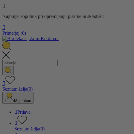

Najboljši sopotnik pri opremljanju pisarne in skladišč!

Primerjaj
(0)

Seznam želja
(
0
)
Moj račun

Prijava

Seznam želja
(
0
)