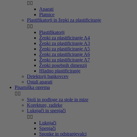


Aparati
Platnice
Plastifikatorji in žepki za plastificiranje


Plastifikatorji
Žepki za plastificiranje A4
Žepki za plastificiranje A3
Žepki za plastificiranje A5
Žepki za plastificiranje A6
Žepki za plastificiranje A7
Žepki posebnih dimenzij
Hladno plastificiranje
Detektorji bankovcev
Ostali aparati
Pisarniška oprema


Stoli in podloge za stole in mize
Korekture, radirke
Luknjači in spenjači


Luknjači
Spenjači
Sponke in odstranjevalci