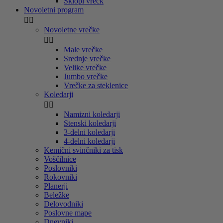
Sklopi vrečk
Novoletni program


Novoletne vrečke


Male vrečke
Srednje vrečke
Velike vrečke
Jumbo vrečke
Vrečke za steklenice
Koledarji


Namizni koledarji
Stenski koledarji
3-delni koledarji
4-delni koledarji
Kemični svinčniki za tisk
Voščilnice
Poslovniki
Rokovniki
Planerji
Beležke
Delovodniki
Poslovne mape
Dnevniki