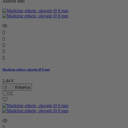
Aktivni filtri





Markirne etikete, okrogle Ø 8 mm
2,44 €

Košarica
