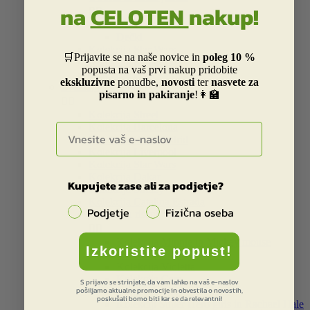
na
CELOTEN
nakup!


Deklice
Dečki
Kolekcija Star Wars
🛒Prijavite se na naše novice in
poleg 10 %
Kolekcija ice age
popusta na vaš prvi nakup pridobite
Kolekcija Peak
ekskluzivne
ponudbe,
novosti
ter
nasvete za
Zvezki, bloki in pripomočki
pisarno in pakiranje
!👩‍🏫


Kolekcija Street
E-naslov
Kolekcija Barcelona
Kolekcija Real Madrid
Kolekcija Liverpool
Kolekcija Star Wars
Kolekcija Dakar
Kupujete zase ali za podjetje?
Kolekcija Smiley
Kolekcija Catalina Estrada
Podjetje
Fizična oseba
Otroški in risani junaki


Kolekcija Minnie in Mickey mouse
Izkoristite popust!
Kolekcija Smrkci in Trolls
Kolekcija Violetta
Kolekcija Cars
S prijavo se strinjate, da vam lahko na vaš e-naslov
pošiljamo aktualne promocije in obvestila o novostih,
Kolekcija Spider-man
poskušali bomo biti kar se da relevantni!
Kolekciji Super Hero girls in Rachael Hale