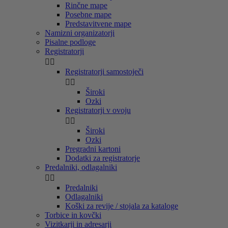
Rinčne mape
Posebne mape
Predstavitvene mape
Namizni organizatorji
Pisalne podloge
Registratorji


Registratorji samostoječi


Široki
Ozki
Registratorji v ovoju


Široki
Ozki
Pregradni kartoni
Dodatki za registratorje
Predalniki, odlagalniki


Predalniki
Odlagalniki
Koški za revije / stojala za kataloge
Torbice in kovčki
Vizitkarji in adresarji