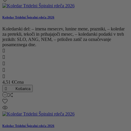
Koledar Tridelni Špiralni rdeča 2026
Koledarski del: – imena mesecev, lunine mene, prazniki, – koledar
za pretekli, tekoči in prihajajoči mesec, – koledarski podatki v treh
jezikih: SLO, ANG, NEM, – priložen zatič za označevanje
posameznega dne.





4,51 €
Cena

Košarica
Koledar Tridelni Špiralni rdeča 2026