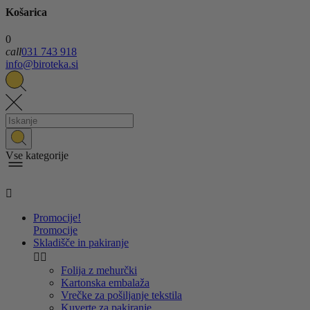
Košarica
0
call
031 743 918
info@biroteka.si
Vse kategorije

Promocije!
Promocije
Skladišče in pakiranje


Folija z mehurčki
Kartonska embalaža
Vrečke za pošiljanje tekstila
Kuverte za pakiranje