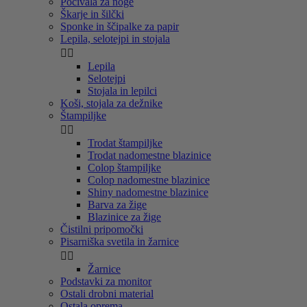
Počivala za noge
Škarje in šilčki
Sponke in ščipalke za papir
Lepila, selotejpi in stojala


Lepila
Selotejpi
Stojala in lepilci
Koši, stojala za dežnike
Štampiljke


Trodat štampiljke
Trodat nadomestne blazinice
Colop štampiljke
Colop nadomestne blazinice
Shiny nadomestne blazinice
Barva za žige
Blazinice za žige
Čistilni pripomočki
Pisarniška svetila in žarnice


Žarnice
Podstavki za monitor
Ostali drobni material
Ostala oprema