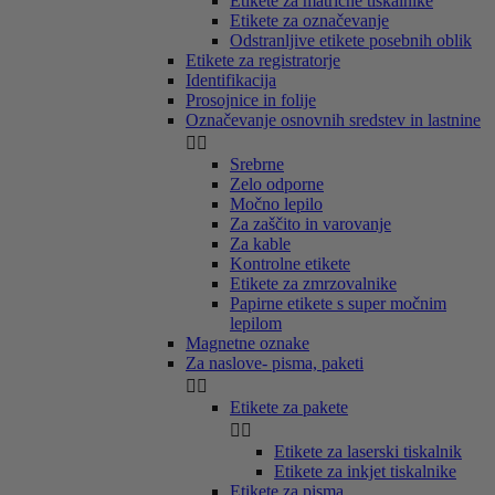
Etikete za matrične tiskalnike
Etikete za označevanje
Odstranljive etikete posebnih oblik
Etikete za registratorje
Identifikacija
Prosojnice in folije
Označevanje osnovnih sredstev in lastnine


Srebrne
Zelo odporne
Močno lepilo
Za zaščito in varovanje
Za kable
Kontrolne etikete
Etikete za zmrzovalnike
Papirne etikete s super močnim
lepilom
Magnetne oznake
Za naslove- pisma, paketi


Etikete za pakete


Etikete za laserski tiskalnik
Etikete za inkjet tiskalnike
Etikete za pisma