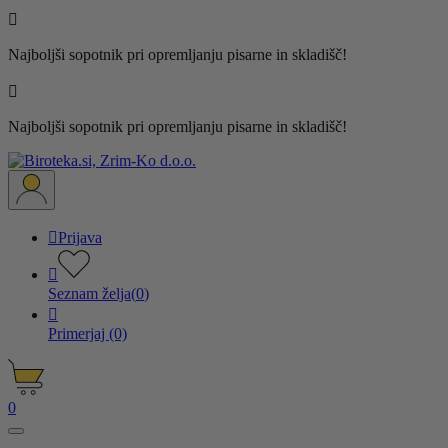

Najboljši sopotnik pri opremljanju pisarne in skladišč!

Najboljši sopotnik pri opremljanju pisarne in skladišč!

Prijava

Seznam želja
(
0
)

Primerjaj
(0)
0