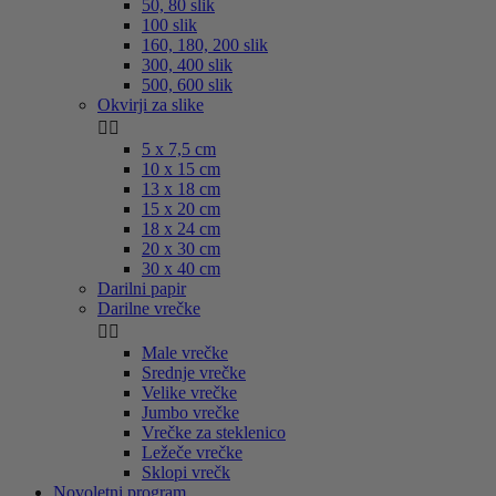
50, 80 slik
100 slik
160, 180, 200 slik
300, 400 slik
500, 600 slik
Okvirji za slike


5 x 7,5 cm
10 x 15 cm
13 x 18 cm
15 x 20 cm
18 x 24 cm
20 x 30 cm
30 x 40 cm
Darilni papir
Darilne vrečke


Male vrečke
Srednje vrečke
Velike vrečke
Jumbo vrečke
Vrečke za steklenico
Ležeče vrečke
Sklopi vrečk
Novoletni program