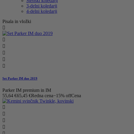
Stenski koledarji
3-delni koledarji
4-delni koledarji
Pisala in vložki






Set Parker IM duo 2019
Parker IM premium in IM
55,64 €
65,45 €
Redna cena
−15% off
Cena




