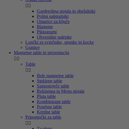


Garderobna stojala in obešalniki
Poštni nabiralniki
Omarice za ključe
Blagajne
Piktogrami
Obvestilne nalepke
Lončki za svinčnike, sponke in kocke
Gumice
Magnetne table in prezentacija


Table


Bele magnetne table
Steklene table
Samostoječe table
Reklamna in Menu stojala
Pluta table
Kombinirane table
Posebne table
Kredne table
Pripomočki za table


Za pluto