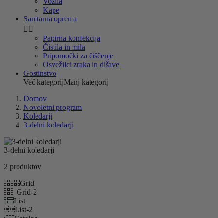
Vozila
Kape
Sanitarna oprema


Papirna konfekcija
Čistila in mila
Pripomočki za čiščenje
Osvežilci zraka in dišave
Gostinstvo
Več kategorij
Manj kategorij
Domov
Novoletni program
Koledarji
3-delni koledarji
3-delni koledarji
2 produktov
Grid
Grid-2
List
List-2