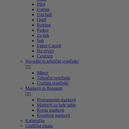
Pilot
Forpus
Uni-ball
Quill
Rotring
Parker
Za tisk
Seti
Faber-Castell
Na vrvici
Centrum
Navadni in tehnični svinčniki


Mince
Tehnični svinčniki
Grafitni svinčniki
Markerji in flomastri


Permanentni markerji
Markerji za bele table
Kreda markerji
Kreativni markerji
Kaligrafija
Grafična pisala