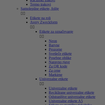
Računski trakovi
Termo trakovi
Samolepilne etikete, folije


Etikete na roli
Avery Zweckform


Etikete za označevanje


Neon
Barvne
Prozorne
Svetleče etikete
Posebne oblike
Naravno rjave
Za QR kode
Za cene
Markirne
Univerzalne etikete


Univerzalne etikete
Reciklirane univerzalne etikete
Odstranljive univerzalne etikete
Univerzalne etikete A5