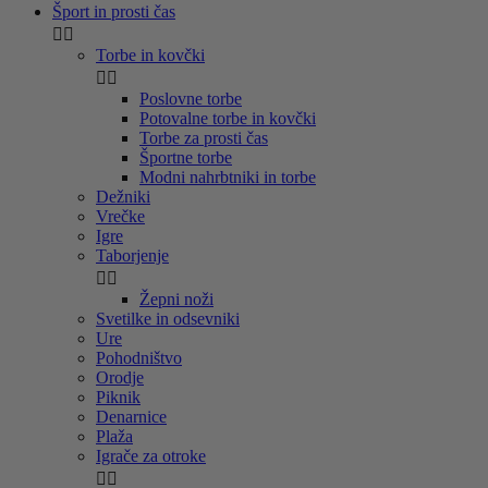
Šport in prosti čas


Torbe in kovčki


Poslovne torbe
Potovalne torbe in kovčki
Torbe za prosti čas
Športne torbe
Modni nahrbtniki in torbe
Dežniki
Vrečke
Igre
Taborjenje


Žepni noži
Svetilke in odsevniki
Ure
Pohodništvo
Orodje
Piknik
Denarnice
Plaža
Igrače za otroke

