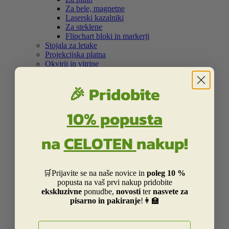
Za bele, magnetne
Laserski kazalniki
Za steklene
Flipchart bloki in markerji
Stojala za letake
Projekcijska platna
Okvirji in vitrine
Samolepilna bela folija
Šolski program
🎉 Pridobite


Nahrbtniki in torbe
10% popusta


Kolekcija Street
Otroška Street kolekcija
na
CELOTEN
nakup!
Kolekcija Centrum
Kolekcija Barcelona
Kolekcija Real Madrid
Kolekcija Liverpool
🛒Prijavite se na naše novice in
poleg 10 %
Kolekcija Dakar
popusta na vaš prvi nakup pridobite
Kolekcija Catalina Estrada
ekskluzivne
ponudbe,
novosti
ter
nasvete za
Kolekcija Smiley
pisarno in pakiranje
!👩‍🏫
Kolekcija Frozen
Otroški in risani junaki
E-naslov

