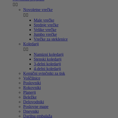


Novoletne vrečke


Male vrečke
Srednje vrečke
Velike vrečke
Jumbo vrečke
Vrečke za steklenice
Koledarji


Namizni koledarji
Stenski koledarji
3-delni koledarji
4-delni koledarji
Kemični svinčniki za tisk
Voščilnice
Poslovniki
Rokovniki
Planerji
Beležke
Delovodniki
Poslovne mape
Dnevniki
Darilna embalaža