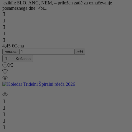
jezikih: SLO, ANG, NEM, – priložen zatič za označevanje
posameznega dne. <br...





4,45 €
Cena
remove
add

Košarica




