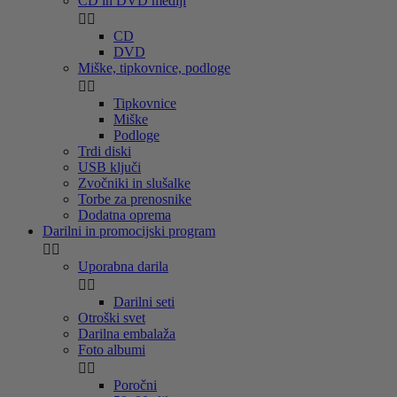
CD in DVD mediji


CD
DVD
Miške, tipkovnice, podloge


Tipkovnice
Miške
Podloge
Trdi diski
USB ključi
Zvočniki in slušalke
Torbe za prenosnike
Dodatna oprema
Darilni in promocijski program


Uporabna darila


Darilni seti
Otroški svet
Darilna embalaža
Foto albumi


Poročni