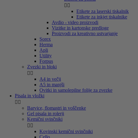


Etikete za laserski tiskalnik
Etikete za inkjet tiskalnike
Avdio - video proizvodi
Vizitke in kartonske predloge
Proizvodi za kreativno ustvarjanje
Sorex
Herma
Apli
Utility
Forpus
Zvezki in bloki


A4 in večji
A5 in manjši
Ovitki in samolepilne folije za zvezke
Pisala in vložki


Barvice, flomastri in voščenke
Gel pisala in rolerji
Kemični svinčniki


Kovinski kemični svinčniki
Cello