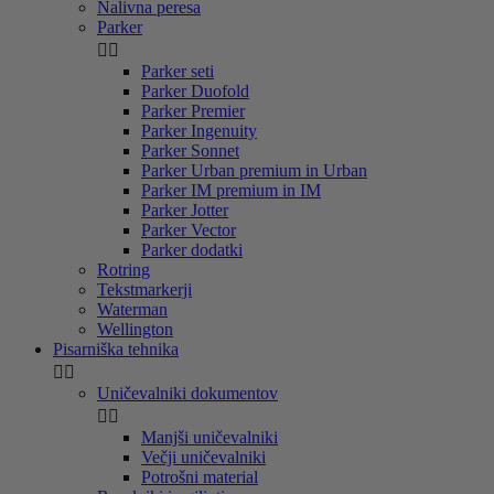
Nalivna peresa
Parker


Parker seti
Parker Duofold
Parker Premier
Parker Ingenuity
Parker Sonnet
Parker Urban premium in Urban
Parker IM premium in IM
Parker Jotter
Parker Vector
Parker dodatki
Rotring
Tekstmarkerji
Waterman
Wellington
Pisarniška tehnika


Uničevalniki dokumentov


Manjši uničevalniki
Večji uničevalniki
Potrošni material