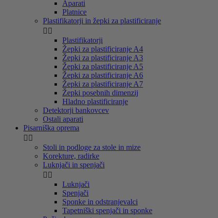
Aparati
Platnice
Plastifikatorji in žepki za plastificiranje


Plastifikatorji
Žepki za plastificiranje A4
Žepki za plastificiranje A3
Žepki za plastificiranje A5
Žepki za plastificiranje A6
Žepki za plastificiranje A7
Žepki posebnih dimenzij
Hladno plastificiranje
Detektorji bankovcev
Ostali aparati
Pisarniška oprema


Stoli in podloge za stole in mize
Korekture, radirke
Luknjači in spenjači


Luknjači
Spenjači
Sponke in odstranjevalci
Tapetniški spenjači in sponke