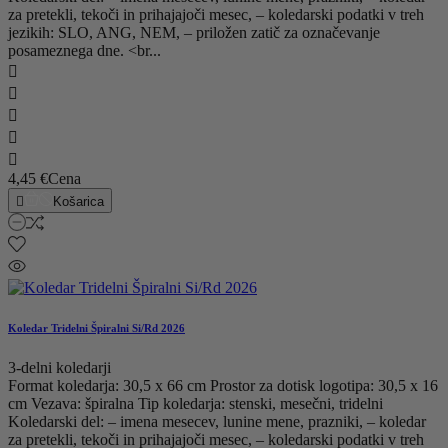
za pretekli, tekoči in prihajajoči mesec, – koledarski podatki v treh
jezikih: SLO, ANG, NEM, – priložen zatič za označevanje
posameznega dne. <br...





4,45 €
Cena

Košarica
Koledar Tridelni Špiralni Si/Rd 2026
3-delni koledarji
Format koledarja: 30,5 x 66 cm Prostor za dotisk logotipa: 30,5 x 16
cm Vezava: špiralna Tip koledarja: stenski, mesečni, tridelni
Koledarski del: – imena mesecev, lunine mene, prazniki, – koledar
za pretekli, tekoči in prihajajoči mesec, – koledarski podatki v treh