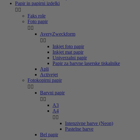
Papir in papirni izdelki


Faks role
Foto papir


AveryZweckform


Inkjet foto papir
Inkjet mat papir
Univerzalni papir
Papir za barvne laserske tiskalnike
Apli
Activejet
Fotokopirni papir


Barvni papir


A3
A4


Intenzivne barve (Neon)
Pastelne barve
Bel papir