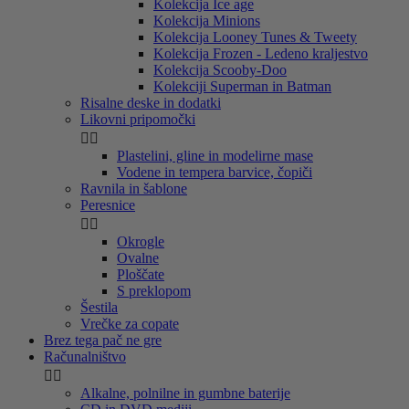
Kolekcija Ice age
Kolekcija Minions
Kolekcija Looney Tunes & Tweety
Kolekcija Frozen - Ledeno kraljestvo
Kolekcija Scooby-Doo
Kolekciji Superman in Batman
Risalne deske in dodatki
Likovni pripomočki


Plastelini, gline in modelirne mase
Vodene in tempera barvice, čopiči
Ravnila in šablone
Peresnice


Okrogle
Ovalne
Ploščate
S preklopom
Šestila
Vrečke za copate
Brez tega pač ne gre
Računalništvo


Alkalne, polnilne in gumbne baterije