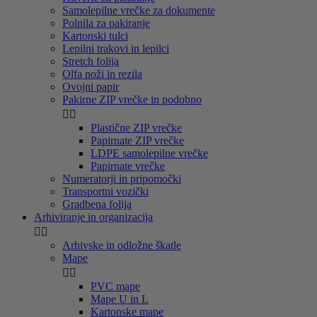
Samolepilne vrečke za dokumente
Polnila za pakiranje
Kartonski tulci
Lepilni trakovi in lepilci
Stretch folija
Olfa noži in rezila
Ovojni papir
Pakirne ZIP vrečke in podobno


Plastične ZIP vrečke
Papirnate ZIP vrečke
LDPE samolepilne vrečke
Papirnate vrečke
Numeratorji in pripomočki
Transportni vozički
Gradbena folija
Arhiviranje in organizacija


Arhivske in odložne škatle
Mape


PVC mape
Mape U in L
Kartonske mape