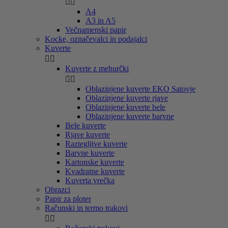


A4
A3 in A5
Večnamenski papir
Kocke, označevalci in podajalci
Kuverte


Kuverte z mehurčki


Oblazinjene kuverte EKO Satovje
Oblazinjene kuverte rjave
Oblazinjene kuverte bele
Oblazinjene kuverte barvne
Bele kuverte
Rjave kuverte
Raztegljive kuverte
Barvne kuverte
Kartonske kuverte
Kvadratne kuverte
Kuverta vrečka
Obrazci
Papir za ploter
Računski in termo trakovi

