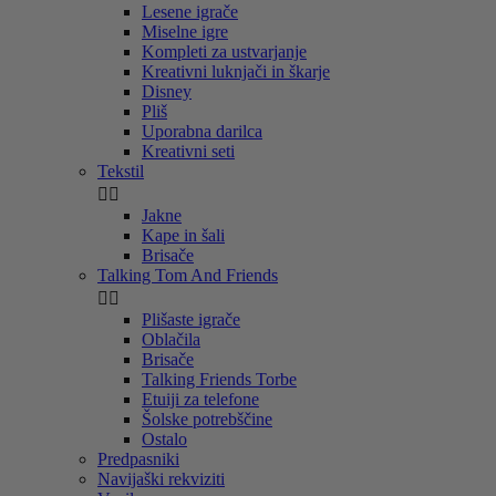
Lesene igrače
Miselne igre
Kompleti za ustvarjanje
Kreativni luknjači in škarje
Disney
Pliš
Uporabna darilca
Kreativni seti
Tekstil


Jakne
Kape in šali
Brisače
Talking Tom And Friends


Plišaste igrače
Oblačila
Brisače
Talking Friends Torbe
Etuiji za telefone
Šolske potrebščine
Ostalo
Predpasniki
Navijaški rekviziti