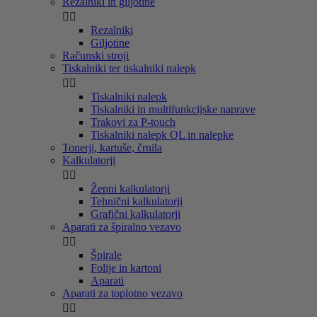
Rezalniki in giljotine


Rezalniki
Giljotine
Računski stroji
Tiskalniki ter tiskalniki nalepk


Tiskalniki nalepk
Tiskalniki in multifunkcijske naprave
Trakovi za P-touch
Tiskalniki nalepk QL in nalepke
Tonerji, kartuše, črnila
Kalkulatorji


Žepni kalkulatorji
Tehnični kalkulatorji
Grafični kalkulatorji
Aparati za špiralno vezavo


Špirale
Folije in kartoni
Aparati
Aparati za toplotno vezavo

