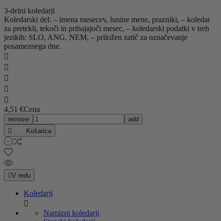
3-delni koledarji
Koledarski del: – imena mesecev, lunine mene, prazniki, – koledar
za pretekli, tekoči in prihajajoči mesec, – koledarski podatki v treh
jezikih: SLO, ANG, NEM, – priložen zatič za označevanje
posameznega dne.





4,51 €
Cena
remove
add

Košarica

V redu
Koledarji

Namizni koledarji