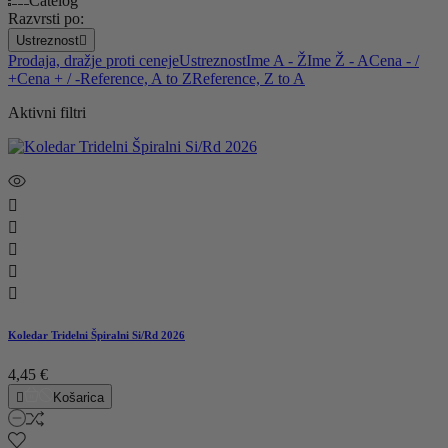
Catelog
Razvrsti po:
Ustreznost

Prodaja, dražje proti ceneje
Ustreznost
Ime A - Ž
Ime Ž - A
Cena - /
+
Cena + / -
Reference, A to Z
Reference, Z to A
Aktivni filtri





Koledar Tridelni Špiralni Si/Rd 2026
4,45 €

Košarica