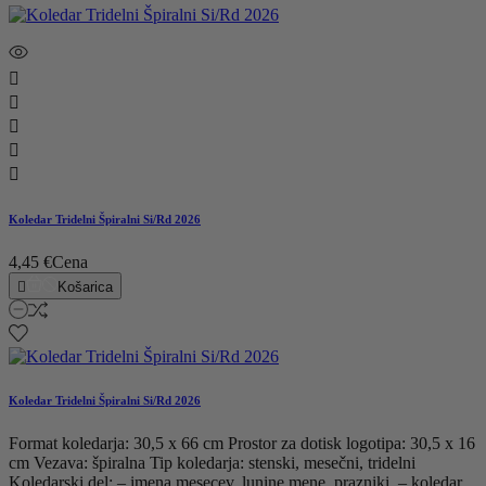





Koledar Tridelni Špiralni Si/Rd 2026
4,45 €
Cena

Košarica
Koledar Tridelni Špiralni Si/Rd 2026
Format koledarja: 30,5 x 66 cm Prostor za dotisk logotipa: 30,5 x 16
cm Vezava: špiralna Tip koledarja: stenski, mesečni, tridelni
Koledarski del: – imena mesecev, lunine mene, prazniki, – koledar