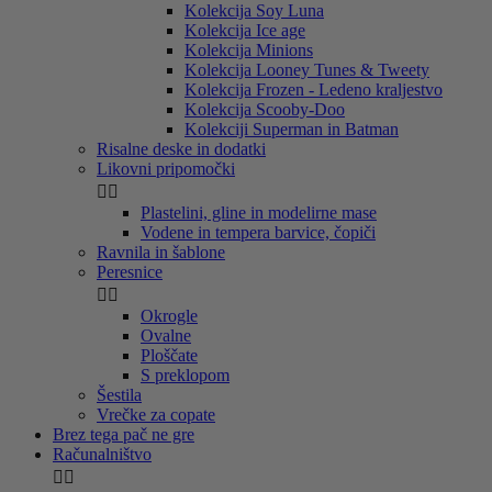
Kolekcija Soy Luna
Kolekcija Ice age
Kolekcija Minions
Kolekcija Looney Tunes & Tweety
Kolekcija Frozen - Ledeno kraljestvo
Kolekcija Scooby-Doo
Kolekciji Superman in Batman
Risalne deske in dodatki
Likovni pripomočki


Plastelini, gline in modelirne mase
Vodene in tempera barvice, čopiči
Ravnila in šablone
Peresnice


Okrogle
Ovalne
Ploščate
S preklopom
Šestila
Vrečke za copate
Brez tega pač ne gre
Računalništvo

