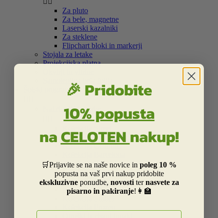


Za pluto
Za bele, magnetne
Laserski kazalniki
Za steklene
Flipchart bloki in markerji
Stojala za letake
Projekcijska platna
Okvirji in vitrine
Samolepilna bela folija
🎉 Pridobite
Šolski program


10% popusta
Nahrbtniki in torbe


Kolekcija Street
na
CELOTEN
nakup!
Otroška Street kolekcija
Kolekcija Centrum
Kolekcija Barcelona
Kolekcija Real Madrid
🛒Prijavite se na naše novice in
poleg 10 %
Kolekcija Liverpool
popusta na vaš prvi nakup pridobite
Kolekcija Dakar
ekskluzivne
ponudbe,
novosti
ter
nasvete za
Kolekcija Catalina Estrada
pisarno in pakiranje
!👩‍🏫
Kolekcija Smiley
Kolekcija Frozen
E-naslov
Otroški in risani junaki