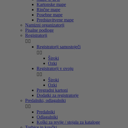
Kartonske mape
Rinčne mape
Posebne mape
Predstavitvene mape
Namizni organizatorji
Pisalne podloge
Registratorji


Registratorji samostoječi


Široki
Ozki
Registratorji v ovoju


Široki
Ozki
Pregradni kartoni
Dodatki za registratorje
Predalniki, odlagalniki


Predalniki
Odlagalniki
Koški za revije / stojala za kataloge
Torbice in kovčki