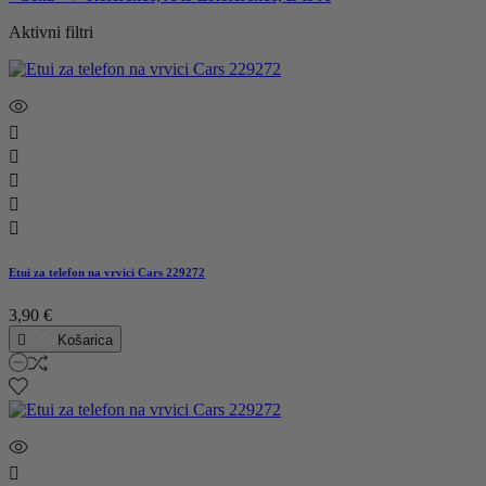
Aktivni filtri





Etui za telefon na vrvici Cars 229272
3,90 €

Košarica
