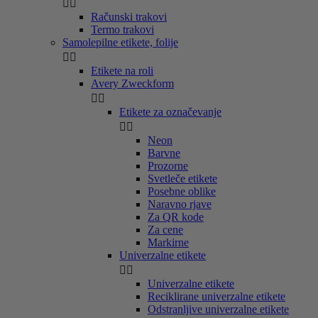


Računski trakovi
Termo trakovi
Samolepilne etikete, folije


Etikete na roli
Avery Zweckform


Etikete za označevanje


Neon
Barvne
Prozorne
Svetleče etikete
Posebne oblike
Naravno rjave
Za QR kode
Za cene
Markirne
Univerzalne etikete


Univerzalne etikete
Reciklirane univerzalne etikete
Odstranljive univerzalne etikete