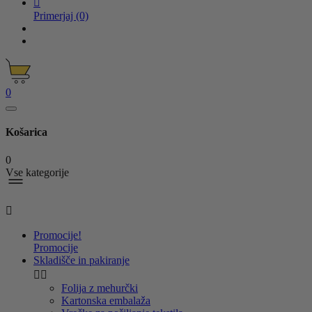

Primerjaj
(0)
0
Košarica
0
Vse kategorije

Promocije!
Promocije
Skladišče in pakiranje


Folija z mehurčki
Kartonska embalaža