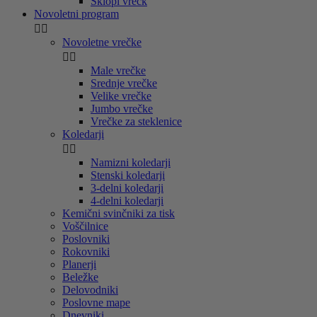
Sklopi vrečk
Novoletni program


Novoletne vrečke


Male vrečke
Srednje vrečke
Velike vrečke
Jumbo vrečke
Vrečke za steklenice
Koledarji


Namizni koledarji
Stenski koledarji
3-delni koledarji
4-delni koledarji
Kemični svinčniki za tisk
Voščilnice
Poslovniki
Rokovniki
Planerji
Beležke
Delovodniki
Poslovne mape
Dnevniki