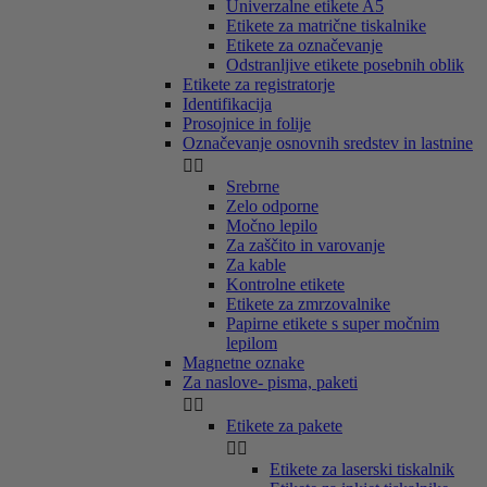
Univerzalne etikete A5
Etikete za matrične tiskalnike
Etikete za označevanje
Odstranljive etikete posebnih oblik
Etikete za registratorje
Identifikacija
Prosojnice in folije
Označevanje osnovnih sredstev in lastnine


Srebrne
Zelo odporne
Močno lepilo
Za zaščito in varovanje
Za kable
Kontrolne etikete
Etikete za zmrzovalnike
Papirne etikete s super močnim
lepilom
Magnetne oznake
Za naslove- pisma, paketi


Etikete za pakete


Etikete za laserski tiskalnik