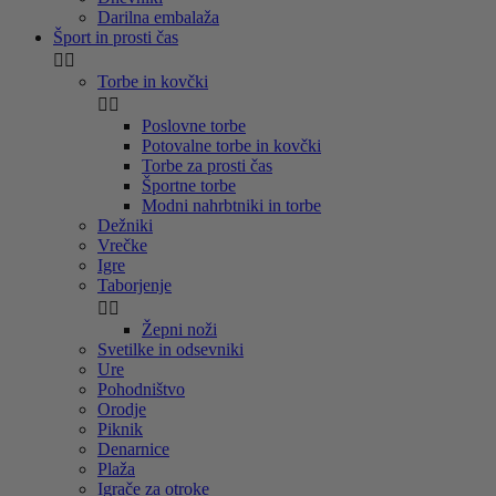
Darilna embalaža
Šport in prosti čas


Torbe in kovčki


Poslovne torbe
Potovalne torbe in kovčki
Torbe za prosti čas
Športne torbe
Modni nahrbtniki in torbe
Dežniki
Vrečke
Igre
Taborjenje


Žepni noži
Svetilke in odsevniki
Ure
Pohodništvo
Orodje
Piknik
Denarnice
Plaža
Igrače za otroke