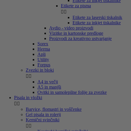
Etikete za inkjet tiskalnike
Etikete za pisma


Etikete za laserski tiskalnik
Etikete za inkjet tiskalnike
Avdio - video proizvodi
Vizitke in kartonske predloge
Proizvodi za kreativno ustvarjanje
Sorex
Herma
Apli
Utility
Forpus
Zvezki in bloki


A4 in večji
A5 in manjši
Ovitki in samolepilne folije za zvezke
Pisala in vložki


Barvice, flomastri in voščenke
Gel pisala in rolerji
Kemični svinčniki

