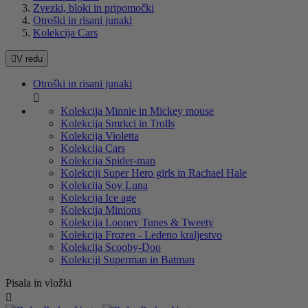
Zvezki, bloki in pripomočki
Otroški in risani junaki
Kolekcija Cars

V redu
Otroški in risani junaki

Kolekcija Minnie in Mickey mouse
Kolekcija Smrkci in Trolls
Kolekcija Violetta
Kolekcija Cars
Kolekcija Spider-man
Kolekciji Super Hero girls in Rachael Hale
Kolekcija Soy Luna
Kolekcija Ice age
Kolekcija Minions
Kolekcija Looney Tunes & Tweety
Kolekcija Frozen - Ledeno kraljestvo
Kolekcija Scooby-Doo
Kolekciji Superman in Batman
Pisala in vložki
