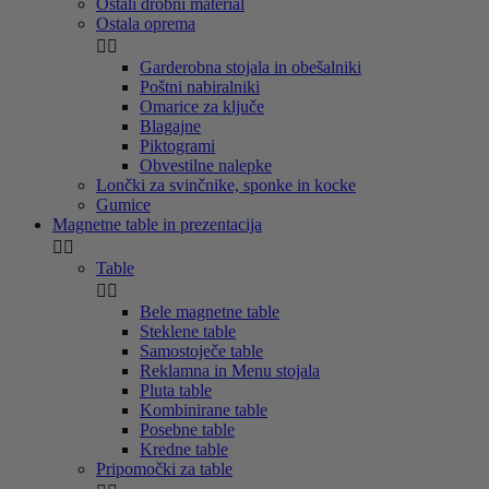
Ostali drobni material
Ostala oprema


Garderobna stojala in obešalniki
Poštni nabiralniki
Omarice za ključe
Blagajne
Piktogrami
Obvestilne nalepke
Lončki za svinčnike, sponke in kocke
Gumice
Magnetne table in prezentacija


Table


Bele magnetne table
Steklene table
Samostoječe table
Reklamna in Menu stojala
Pluta table
Kombinirane table
Posebne table
Kredne table
Pripomočki za table