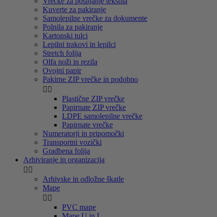
Vrečke za pošiljanje tekstila
Kuverte za pakiranje
Samolepilne vrečke za dokumente
Polnila za pakiranje
Kartonski tulci
Lepilni trakovi in lepilci
Stretch folija
Olfa noži in rezila
Ovojni papir
Pakirne ZIP vrečke in podobno


Plastične ZIP vrečke
Papirnate ZIP vrečke
LDPE samolepilne vrečke
Papirnate vrečke
Numeratorji in pripomočki
Transportni vozički
Gradbena folija
Arhiviranje in organizacija


Arhivske in odložne škatle
Mape


PVC mape
Mape U in L