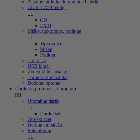
Alkalne, polnilne in gumbne baterije
CD in DVD mediji


CD
DVD
Miške, tipkovnice, podloge


Tipkovnice
Miške
Podloge
Trdi diski
USB ključi
Zvočniki in slušalke
Torbe za prenosnike
Dodatna oprema
Darilni in promocijski program


Uporabna darila


Darilni seti
Otroški svet
Darilna embalaža
Foto albumi

