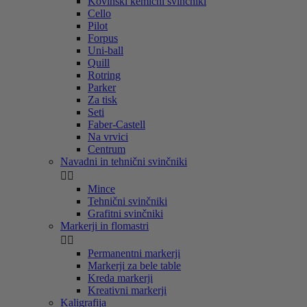
Kovinski kemični svinčniki
Cello
Pilot
Forpus
Uni-ball
Quill
Rotring
Parker
Za tisk
Seti
Faber-Castell
Na vrvici
Centrum
Navadni in tehnični svinčniki


Mince
Tehnični svinčniki
Grafitni svinčniki
Markerji in flomastri


Permanentni markerji
Markerji za bele table
Kreda markerji
Kreativni markerji
Kaligrafija