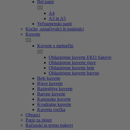
Bel papir


A4
A3 in A5
Večnamenski papir
Kocke, označevalci in podajalci
Kuverte


Kuverte z mehurčki


Oblazinjene kuverte EKO Satovje
Oblazinjene kuverte rjave
Oblazinjene kuverte bele
Oblazinjene kuverte barvne
Bele kuverte
Rjave kuverte
Raztegljive kuverte
Barvne kuverte
Kartonske kuverte
Kvadratne kuverte
Kuverta vrečka
Obrazci
Papir za ploter
Računski in termo trakovi