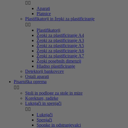


Aparati
Platnice
Plastifikatorji in žepki za plastificiranje


Plastifikatorji
Žepki za plastificiranje A4
Žepki za plastificiranje A3
Žepki za plastificiranje A5
Žepki za plastificiranje A6
Žepki za plastificiranje A7
Žepki posebnih dimenzij
Hladno plastificiranje
Detektorji bankovcev
Ostali aparati
Pisarniška oprema


Stoli in podloge za stole in mize
Korekture, radirke
Luknjači in spenjači


Luknjači
Spenjači
Sponke in odstranjevalci