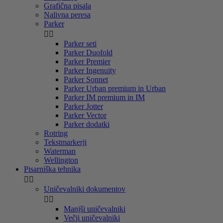
Grafična pisala
Nalivna peresa
Parker


Parker seti
Parker Duofold
Parker Premier
Parker Ingenuity
Parker Sonnet
Parker Urban premium in Urban
Parker IM premium in IM
Parker Jotter
Parker Vector
Parker dodatki
Rotring
Tekstmarkerji
Waterman
Wellington
Pisarniška tehnika


Uničevalniki dokumentov


Manjši uničevalniki
Večji uničevalniki