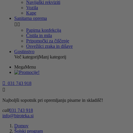
Navijaški rekviziti
Vozila
Kape
Sanitarna oprema


Papirna konfekcija
Čistila in mila
Pripomočki za čiščenje
Osvežilci zraka in dišave
Gostinstvo
Več kategorij
Manj kategorij
MegaMenu

031 743 918

Najboljši sopotnik pri opremljanju pisarne in skladišč!
call
031 743 918
info@biroteka.si
Domov
Šolski program