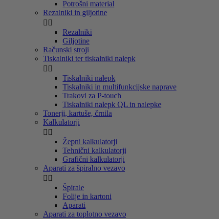
Potrošni material
Rezalniki in giljotine


Rezalniki
Giljotine
Računski stroji
Tiskalniki ter tiskalniki nalepk


Tiskalniki nalepk
Tiskalniki in multifunkcijske naprave
Trakovi za P-touch
Tiskalniki nalepk QL in nalepke
Tonerji, kartuše, črnila
Kalkulatorji


Žepni kalkulatorji
Tehnični kalkulatorji
Grafični kalkulatorji
Aparati za špiralno vezavo


Špirale
Folije in kartoni
Aparati
Aparati za toplotno vezavo