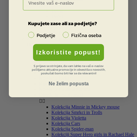


Deklice
Dečki
Kolekcija Star Wars
Kupujete zase ali za podjetje?
Kolekcija ice age
Kolekcija Peak
Podjetje
Fizična oseba
Zvezki, bloki in pripomočki


Kolekcija Street
Izkoristite popust!
Kolekcija Barcelona
Kolekcija Real Madrid
S prijavo se strinjate, da vam lahko na vaš e-naslov
Kolekcija Liverpool
pošiljamo aktualne promocije in obvestila o novostih,
Kolekcija Star Wars
poskušali bomo biti kar se da relevantni!
Kolekcija Dakar
Ne želim popusta
Kolekcija Smiley
Kolekcija Catalina Estrada
Otroški in risani junaki


Kolekcija Minnie in Mickey mouse
Kolekcija Smrkci in Trolls
Kolekcija Violetta
Kolekcija Cars
Kolekcija Spider-man
Kolekciji Super Hero girls in Rachael Hale