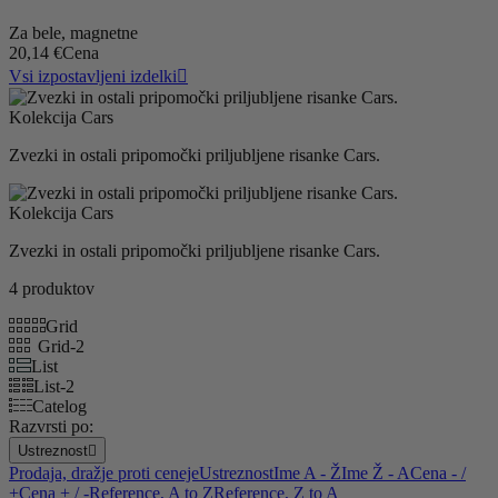
Za bele, magnetne
20,14 €
Cena
Vsi izpostavljeni izdelki

Kolekcija Cars
Zvezki in ostali pripomočki priljubljene risanke Cars.
Kolekcija Cars
Zvezki in ostali pripomočki priljubljene risanke Cars.
4 produktov
Grid
Grid-2
List
List-2
Catelog
Razvrsti po:
Ustreznost

Prodaja, dražje proti ceneje
Ustreznost
Ime A - Ž
Ime Ž - A
Cena - /
+
Cena + / -
Reference, A to Z
Reference, Z to A