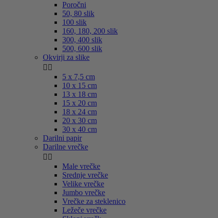
Poročni
50, 80 slik
100 slik
160, 180, 200 slik
300, 400 slik
500, 600 slik
Okvirji za slike


5 x 7,5 cm
10 x 15 cm
13 x 18 cm
15 x 20 cm
18 x 24 cm
20 x 30 cm
30 x 40 cm
Darilni papir
Darilne vrečke


Male vrečke
Srednje vrečke
Velike vrečke
Jumbo vrečke
Vrečke za steklenico
Ležeče vrečke