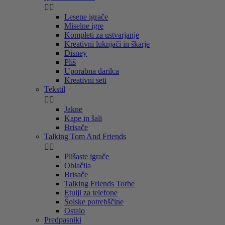


Lesene igrače
Miselne igre
Kompleti za ustvarjanje
Kreativni luknjači in škarje
Disney
Pliš
Uporabna darilca
Kreativni seti
Tekstil


Jakne
Kape in šali
Brisače
Talking Tom And Friends


Plišaste igrače
Oblačila
Brisače
Talking Friends Torbe
Etuiji za telefone
Šolske potrebščine
Ostalo
Predpasniki