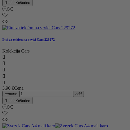

Košarica
Etui za telefon na vrvici Cars 229272
Kolekcija Cars





3,90 €
Cena
remove
add

Košarica