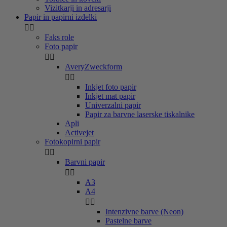
Vizitkarji in adresarji
Papir in papirni izdelki


Faks role
Foto papir


AveryZweckform


Inkjet foto papir
Inkjet mat papir
Univerzalni papir
Papir za barvne laserske tiskalnike
Apli
Activejet
Fotokopirni papir


Barvni papir


A3
A4


Intenzivne barve (Neon)
Pastelne barve