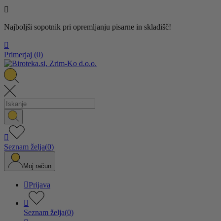

Najboljši sopotnik pri opremljanju pisarne in skladišč!

Primerjaj
(0)

Seznam želja
(
0
)
Moj račun

Prijava

Seznam želja
(
0
)