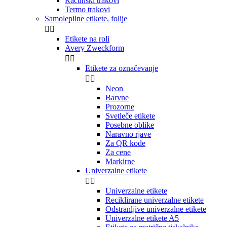
Računski trakovi
Termo trakovi
Samolepilne etikete, folije


Etikete na roli
Avery Zweckform


Etikete za označevanje


Neon
Barvne
Prozorne
Svetleče etikete
Posebne oblike
Naravno rjave
Za QR kode
Za cene
Markirne
Univerzalne etikete


Univerzalne etikete
Reciklirane univerzalne etikete
Odstranljive univerzalne etikete
Univerzalne etikete A5