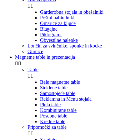


Garderobna stojala in obešalniki
Poštni nabiralniki
Omarice za ključe
Blagajne
Piktogrami
Obvestilne nalepke
Lončki za svinčnike, sponke in kocke
Gumice
Magnetne table in prezentacija


Table


Bele magnetne table
Steklene table
Samostoječe table
Reklamna in Menu stojala
Pluta table
Kombinirane table
Posebne table
Kredne table
Pripomočki za table


Za pluto