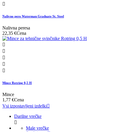

Nalivno pero Waterman Graduate St. Steel
Nalivna peresa
22,35 €
Cena





Mince Rotring 0,5 H
Mince
1,77 €
Cena
Vsi izpostavljeni izdelki

Darilne vrečke

Male vrečke