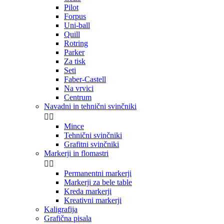
Pilot
Forpus
Uni-ball
Quill
Rotring
Parker
Za tisk
Seti
Faber-Castell
Na vrvici
Centrum
Navadni in tehnični svinčniki


Mince
Tehnični svinčniki
Grafitni svinčniki
Markerji in flomastri


Permanentni markerji
Markerji za bele table
Kreda markerji
Kreativni markerji
Kaligrafija
Grafična pisala