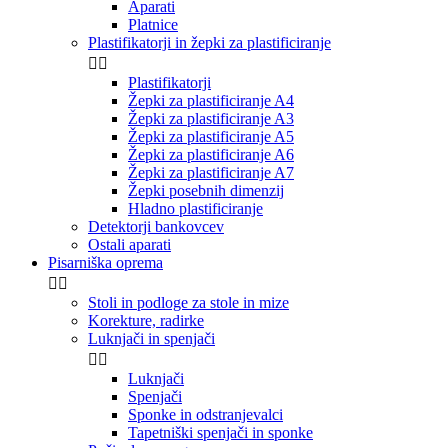
Aparati
Platnice
Plastifikatorji in žepki za plastificiranje


Plastifikatorji
Žepki za plastificiranje A4
Žepki za plastificiranje A3
Žepki za plastificiranje A5
Žepki za plastificiranje A6
Žepki za plastificiranje A7
Žepki posebnih dimenzij
Hladno plastificiranje
Detektorji bankovcev
Ostali aparati
Pisarniška oprema


Stoli in podloge za stole in mize
Korekture, radirke
Luknjači in spenjači


Luknjači
Spenjači
Sponke in odstranjevalci
Tapetniški spenjači in sponke