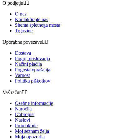
O podjetju


O nas
Kontaktirajte nas
Shema spletnega mesta
Trgovine
Uporabne povezave


Dostava
Pogoji poslovanja
Načini plačila
Pogosta vprašanja
Varnost
Politika piškotkov
Vaš račun


Osebne informacije
Naročila
Dobropisi
Naslovi
Promokode
Moj seznam želja
Moja opozorila