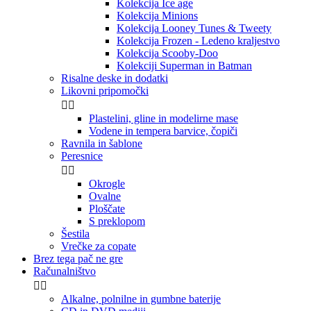
Kolekcija Ice age
Kolekcija Minions
Kolekcija Looney Tunes & Tweety
Kolekcija Frozen - Ledeno kraljestvo
Kolekcija Scooby-Doo
Kolekciji Superman in Batman
Risalne deske in dodatki
Likovni pripomočki


Plastelini, gline in modelirne mase
Vodene in tempera barvice, čopiči
Ravnila in šablone
Peresnice


Okrogle
Ovalne
Ploščate
S preklopom
Šestila
Vrečke za copate
Brez tega pač ne gre
Računalništvo


Alkalne, polnilne in gumbne baterije