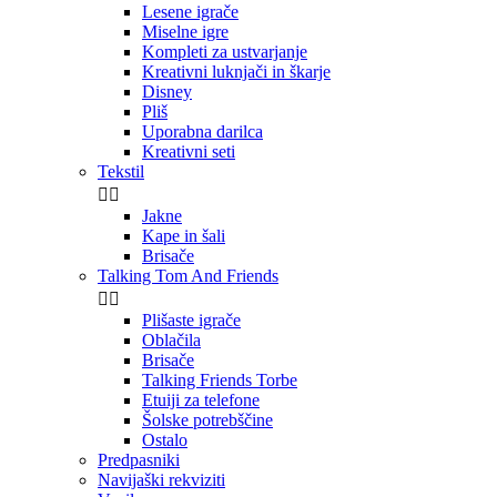
Lesene igrače
Miselne igre
Kompleti za ustvarjanje
Kreativni luknjači in škarje
Disney
Pliš
Uporabna darilca
Kreativni seti
Tekstil


Jakne
Kape in šali
Brisače
Talking Tom And Friends


Plišaste igrače
Oblačila
Brisače
Talking Friends Torbe
Etuiji za telefone
Šolske potrebščine
Ostalo
Predpasniki
Navijaški rekviziti