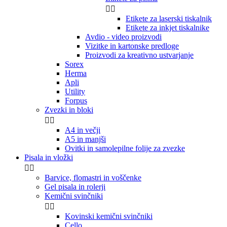


Etikete za laserski tiskalnik
Etikete za inkjet tiskalnike
Avdio - video proizvodi
Vizitke in kartonske predloge
Proizvodi za kreativno ustvarjanje
Sorex
Herma
Apli
Utility
Forpus
Zvezki in bloki


A4 in večji
A5 in manjši
Ovitki in samolepilne folije za zvezke
Pisala in vložki


Barvice, flomastri in voščenke
Gel pisala in rolerji
Kemični svinčniki


Kovinski kemični svinčniki
Cello