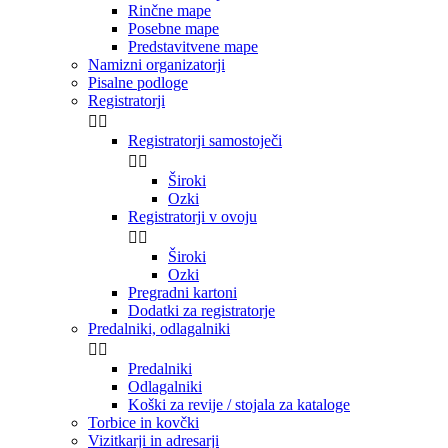
Rinčne mape
Posebne mape
Predstavitvene mape
Namizni organizatorji
Pisalne podloge
Registratorji


Registratorji samostoječi


Široki
Ozki
Registratorji v ovoju


Široki
Ozki
Pregradni kartoni
Dodatki za registratorje
Predalniki, odlagalniki


Predalniki
Odlagalniki
Koški za revije / stojala za kataloge
Torbice in kovčki
Vizitkarji in adresarji