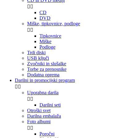
CD in DVD mediji


CD
DVD
Miške, tipkovnice, podloge


Tipkovnice
Miške
Podloge
Trdi diski
USB ključi
Zvočniki in slušalke
Torbe za prenosnike
Dodatna oprema
Darilni in promocijski program


Uporabna darila


Darilni seti
Otroški svet
Darilna embalaža
Foto albumi


Poročni