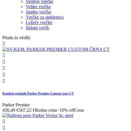
Srednje vrečke
Velike vrečke
Jumbo vrečke
Vrečke za steklenico
Ležeče vrečke
Sklopi vrečk
Pisala in vložki






Kemični svinčnik Parker Premier Custom črna CT
Parker Premier
456,49 €
507,22 €
Redna cena
−10% off
Cena

