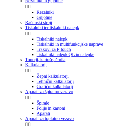
Rezalniki in giljotine


Rezalniki
Giljotine
Računski stroji
Tiskalniki ter tiskalniki nalepk


Tiskalniki nalepk
Tiskalniki in multifunkcijske naprave
Trakovi za P-touch
Tiskalniki nalepk QL in nalepke
Tonerji, kartuše, črnila
Kalkulatorji


Žepni kalkulatorji
Tehnični kalkulatorji
Grafični kalkulatorji
Aparati za špiralno vezavo


Špirale
Folije in kartoni
Aparati
Aparati za toplotno vezavo

