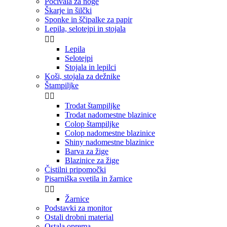
Počivala za noge
Škarje in šilčki
Sponke in ščipalke za papir
Lepila, selotejpi in stojala


Lepila
Selotejpi
Stojala in lepilci
Koši, stojala za dežnike
Štampiljke


Trodat štampiljke
Trodat nadomestne blazinice
Colop štampiljke
Colop nadomestne blazinice
Shiny nadomestne blazinice
Barva za žige
Blazinice za žige
Čistilni pripomočki
Pisarniška svetila in žarnice


Žarnice
Podstavki za monitor
Ostali drobni material
Ostala oprema