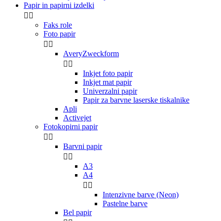
Papir in papirni izdelki


Faks role
Foto papir


AveryZweckform


Inkjet foto papir
Inkjet mat papir
Univerzalni papir
Papir za barvne laserske tiskalnike
Apli
Activejet
Fotokopirni papir


Barvni papir


A3
A4


Intenzivne barve (Neon)
Pastelne barve
Bel papir