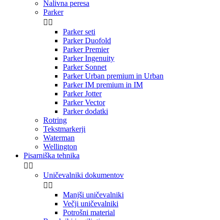
Nalivna peresa
Parker


Parker seti
Parker Duofold
Parker Premier
Parker Ingenuity
Parker Sonnet
Parker Urban premium in Urban
Parker IM premium in IM
Parker Jotter
Parker Vector
Parker dodatki
Rotring
Tekstmarkerji
Waterman
Wellington
Pisarniška tehnika


Uničevalniki dokumentov


Manjši uničevalniki
Večji uničevalniki
Potrošni material