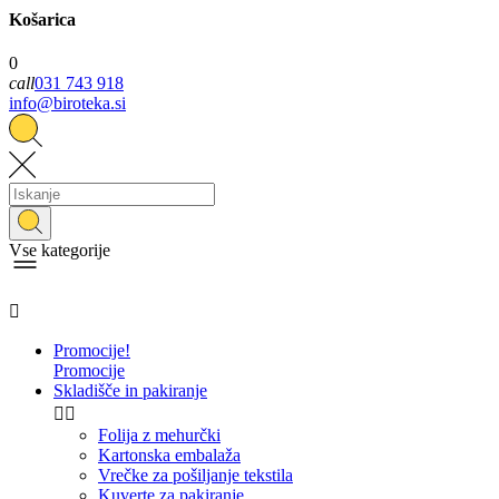
Košarica
0
call
031 743 918
info@biroteka.si
Vse kategorije

Promocije!
Promocije
Skladišče in pakiranje


Folija z mehurčki
Kartonska embalaža
Vrečke za pošiljanje tekstila
Kuverte za pakiranje