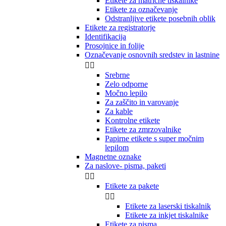
Etikete za matrične tiskalnike
Etikete za označevanje
Odstranljive etikete posebnih oblik
Etikete za registratorje
Identifikacija
Prosojnice in folije
Označevanje osnovnih sredstev in lastnine


Srebrne
Zelo odporne
Močno lepilo
Za zaščito in varovanje
Za kable
Kontrolne etikete
Etikete za zmrzovalnike
Papirne etikete s super močnim
lepilom
Magnetne oznake
Za naslove- pisma, paketi


Etikete za pakete


Etikete za laserski tiskalnik
Etikete za inkjet tiskalnike
Etikete za pisma