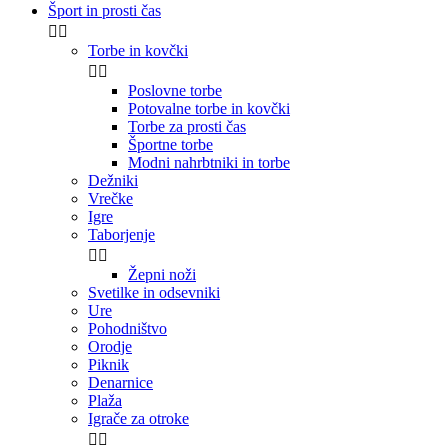
Šport in prosti čas


Torbe in kovčki


Poslovne torbe
Potovalne torbe in kovčki
Torbe za prosti čas
Športne torbe
Modni nahrbtniki in torbe
Dežniki
Vrečke
Igre
Taborjenje


Žepni noži
Svetilke in odsevniki
Ure
Pohodništvo
Orodje
Piknik
Denarnice
Plaža
Igrače za otroke

