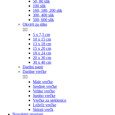
50, 80 slik
100 slik
160, 180, 200 slik
300, 400 slik
500, 600 slik
Okvirji za slike


5 x 7,5 cm
10 x 15 cm
13 x 18 cm
15 x 20 cm
18 x 24 cm
20 x 30 cm
30 x 40 cm
Darilni papir
Darilne vrečke


Male vrečke
Srednje vrečke
Velike vrečke
Jumbo vrečke
Vrečke za steklenico
Ležeče vrečke
Sklopi vrečk
Novoletni program