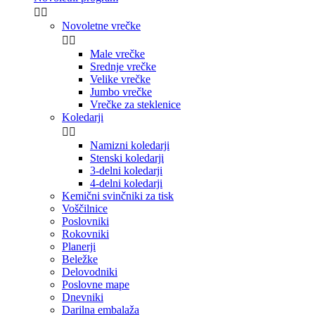


Novoletne vrečke


Male vrečke
Srednje vrečke
Velike vrečke
Jumbo vrečke
Vrečke za steklenice
Koledarji


Namizni koledarji
Stenski koledarji
3-delni koledarji
4-delni koledarji
Kemični svinčniki za tisk
Voščilnice
Poslovniki
Rokovniki
Planerji
Beležke
Delovodniki
Poslovne mape
Dnevniki
Darilna embalaža