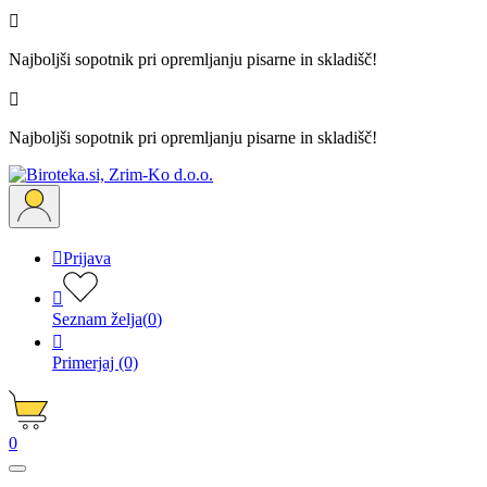

Najboljši sopotnik pri opremljanju pisarne in skladišč!

Najboljši sopotnik pri opremljanju pisarne in skladišč!

Prijava

Seznam želja
(
0
)

Primerjaj
(0)
0