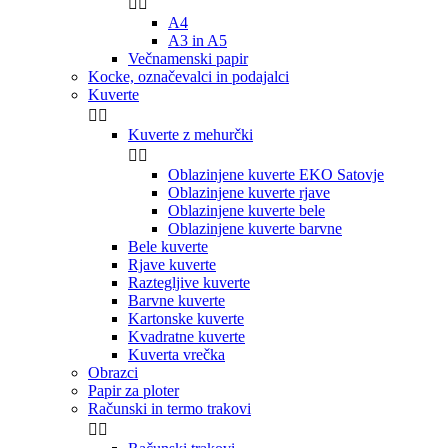


A4
A3 in A5
Večnamenski papir
Kocke, označevalci in podajalci
Kuverte


Kuverte z mehurčki


Oblazinjene kuverte EKO Satovje
Oblazinjene kuverte rjave
Oblazinjene kuverte bele
Oblazinjene kuverte barvne
Bele kuverte
Rjave kuverte
Raztegljive kuverte
Barvne kuverte
Kartonske kuverte
Kvadratne kuverte
Kuverta vrečka
Obrazci
Papir za ploter
Računski in termo trakovi

