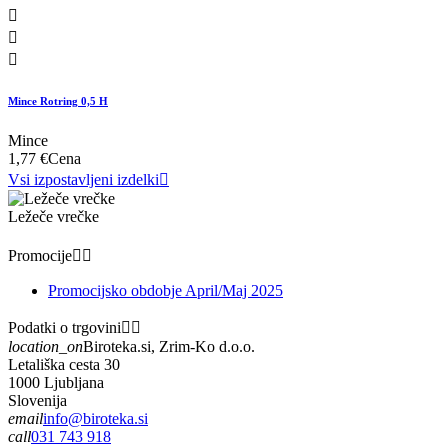



Mince Rotring 0,5 H
Mince
1,77 €
Cena
Vsi izpostavljeni izdelki

Ležeče vrečke
Promocije


Promocijsko obdobje April/Maj 2025
Podatki o trgovini


location_on
Biroteka.si, Zrim-Ko d.o.o.
Letališka cesta 30
1000 Ljubljana
Slovenija
email
info@biroteka.si
call
031 743 918