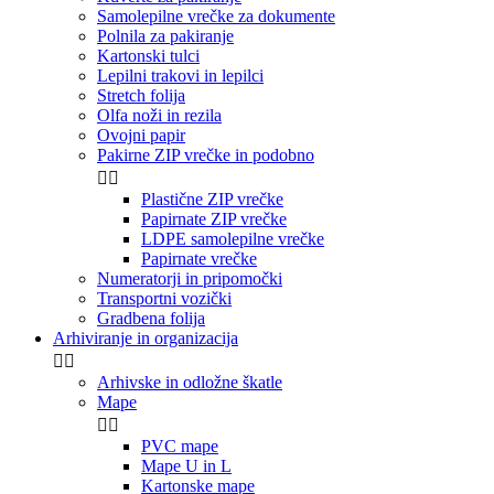
Samolepilne vrečke za dokumente
Polnila za pakiranje
Kartonski tulci
Lepilni trakovi in lepilci
Stretch folija
Olfa noži in rezila
Ovojni papir
Pakirne ZIP vrečke in podobno


Plastične ZIP vrečke
Papirnate ZIP vrečke
LDPE samolepilne vrečke
Papirnate vrečke
Numeratorji in pripomočki
Transportni vozički
Gradbena folija
Arhiviranje in organizacija


Arhivske in odložne škatle
Mape


PVC mape
Mape U in L
Kartonske mape