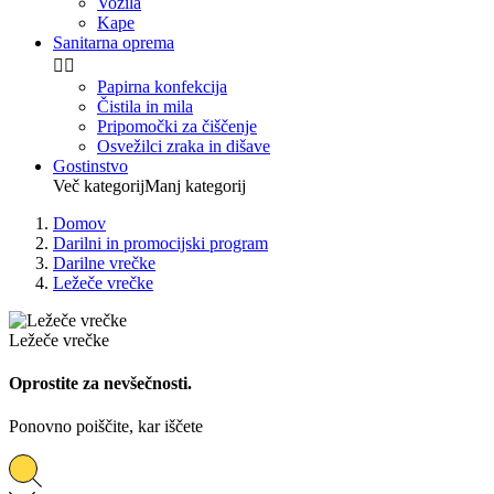
Vozila
Kape
Sanitarna oprema


Papirna konfekcija
Čistila in mila
Pripomočki za čiščenje
Osvežilci zraka in dišave
Gostinstvo
Več kategorij
Manj kategorij
Domov
Darilni in promocijski program
Darilne vrečke
Ležeče vrečke
Ležeče vrečke
Oprostite za nevšečnosti.
Ponovno poiščite, kar iščete