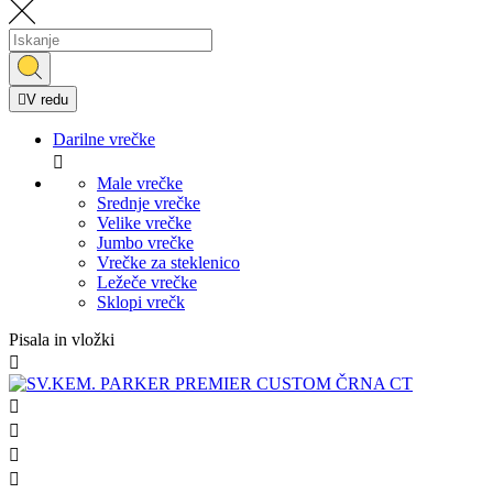

V redu
Darilne vrečke

Male vrečke
Srednje vrečke
Velike vrečke
Jumbo vrečke
Vrečke za steklenico
Ležeče vrečke
Sklopi vrečk
Pisala in vložki




