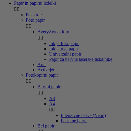
Papir in papirni izdelki


Faks role
Foto papir


AveryZweckform


Inkjet foto papir
Inkjet mat papir
Univerzalni papir
Papir za barvne laserske tiskalnike
Apli
Activejet
Fotokopirni papir


Barvni papir


A3
A4


Intenzivne barve (Neon)
Pastelne barve
Bel papir