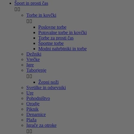
Šport in prosti čas


Torbe in kovčki


Poslovne torbe
Potovalne torbe in kovčki
Torbe za prosti čas
Športne torbe
Modni nahrbtniki in torbe
Dežniki
Vrečke
Igre
Taborjenje


Žepni noži
Svetilke in odsevniki
Ure
Pohodništvo
Orodje
Piknik
Denarnice
Plaža
Igrače za otroke

