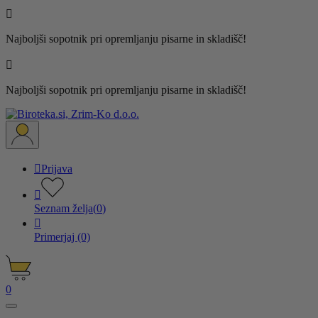

Najboljši sopotnik pri opremljanju pisarne in skladišč!

Najboljši sopotnik pri opremljanju pisarne in skladišč!

Prijava

Seznam želja
(
0
)

Primerjaj
(0)
0