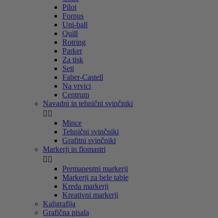
Pilot
Forpus
Uni-ball
Quill
Rotring
Parker
Za tisk
Seti
Faber-Castell
Na vrvici
Centrum
Navadni in tehnični svinčniki


Mince
Tehnični svinčniki
Grafitni svinčniki
Markerji in flomastri


Permanentni markerji
Markerji za bele table
Kreda markerji
Kreativni markerji
Kaligrafija
Grafična pisala