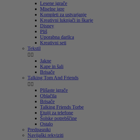
Lesene igrače
Miselne igre
Kompleti za ustvarjanje
Kreativni luknjači in škarje
Disney
Pliš
Uporabna darilca
Kreativni seti
Tekstil


Jakne
Kape in šali
Brisače
Talking Tom And Friends


Plišaste igrače
Oblačila
Brisače
Talking Friends Torbe
Etuiji za telefone
Šolske potrebščine
Ostalo
Predpasniki
Navijaški rekviziti