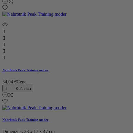





Nahrbtnik Peak Training moder
34,04 €
Cena

Košarica
Nahrbtnik Peak Training moder
Dimenzija: 33 x 17 x 47 cm