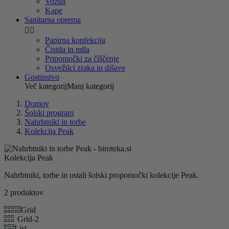
Vozila
Kape
Sanitarna oprema


Papirna konfekcija
Čistila in mila
Pripomočki za čiščenje
Osvežilci zraka in dišave
Gostinstvo
Več kategorij
Manj kategorij
Domov
Šolski program
Nahrbtniki in torbe
Kolekcija Peak
Kolekcija Peak
Nahrbtniki, torbe in ostali šolski propomočki kolekcije Peak.
2 produktov
Grid
Grid-2
List