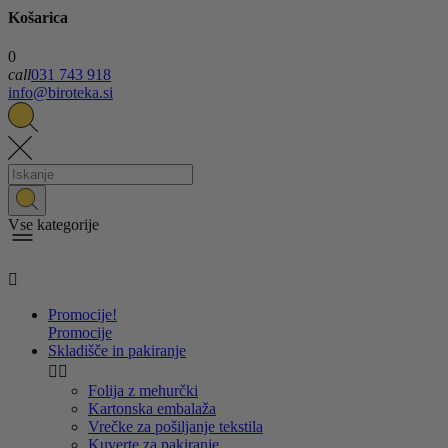
Košarica
0
call
031 743 918
info@biroteka.si
Vse kategorije

Promocije!
Promocije
Skladišče in pakiranje


Folija z mehurčki
Kartonska embalaža
Vrečke za pošiljanje tekstila
Kuverte za pakiranje