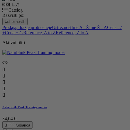
List-2
Catelog
Razvrsti po:
Ustreznost

Prodaja, dražje proti ceneje
Ustreznost
Ime A - Ž
Ime Ž - A
Cena - /
+
Cena + / -
Reference, A to Z
Reference, Z to A
Aktivni filtri





Nahrbtnik Peak Training moder
34,04 €

Košarica