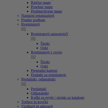
Rinčne mape
Posebne mape
Predstavitvene mape
Namizni organizatorji
Pisalne podloge
Registratorji


Registratorji samostoječi


Široki
Ozki
Registratorji v ovoju


Široki
Ozki
Pregradni kartoni
Dodatki za registratorje
Predalniki, odlagalniki


Predalniki
Odlagalniki
Koški za revije / stojala za kataloge
Torbice in kovčki
Vizitkarji in adresarji