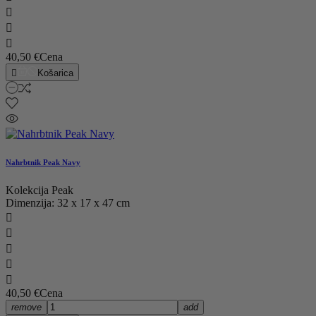



40,50 €
Cena

Košarica
Nahrbtnik Peak Navy
Kolekcija Peak
Dimenzija: 32 x 17 x 47 cm





40,50 €
Cena
remove
add