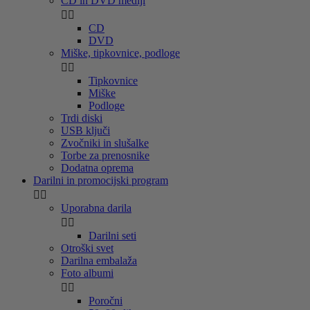
CD in DVD mediji


CD
DVD
Miške, tipkovnice, podloge


Tipkovnice
Miške
Podloge
Trdi diski
USB ključi
Zvočniki in slušalke
Torbe za prenosnike
Dodatna oprema
Darilni in promocijski program


Uporabna darila


Darilni seti
Otroški svet
Darilna embalaža
Foto albumi


Poročni