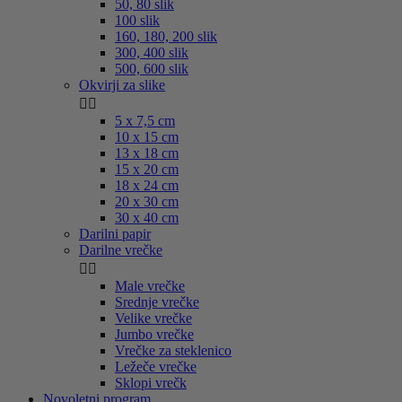
50, 80 slik
100 slik
160, 180, 200 slik
300, 400 slik
500, 600 slik
Okvirji za slike


5 x 7,5 cm
10 x 15 cm
13 x 18 cm
15 x 20 cm
18 x 24 cm
20 x 30 cm
30 x 40 cm
Darilni papir
Darilne vrečke


Male vrečke
Srednje vrečke
Velike vrečke
Jumbo vrečke
Vrečke za steklenico
Ležeče vrečke
Sklopi vrečk
Novoletni program