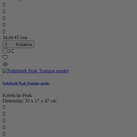





34,04 €
Cena

Košarica
Nahrbtnik Peak Training moder
Kolekcija Peak
Dimenzija: 33 x 17 x 47 cm




