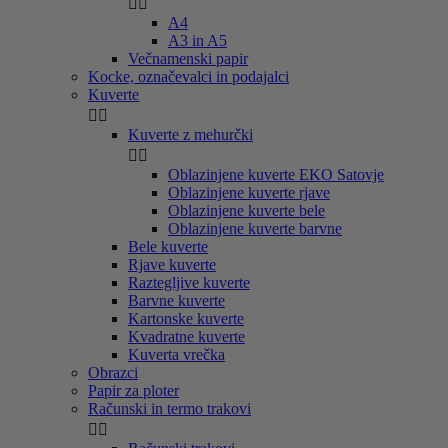


A4
A3 in A5
Večnamenski papir
Kocke, označevalci in podajalci
Kuverte


Kuverte z mehurčki


Oblazinjene kuverte EKO Satovje
Oblazinjene kuverte rjave
Oblazinjene kuverte bele
Oblazinjene kuverte barvne
Bele kuverte
Rjave kuverte
Raztegljive kuverte
Barvne kuverte
Kartonske kuverte
Kvadratne kuverte
Kuverta vrečka
Obrazci
Papir za ploter
Računski in termo trakovi

