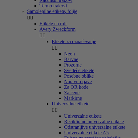
Računski trakovi
Termo trakovi
Samolepilne etikete, folije


Etikete na roli
Avery Zweckform


Etikete za označevanje


Neon
Barvne
Prozorne
Svetleče etikete
Posebne oblike
Naravno rjave
Za QR kode
Za cene
Markirne
Univerzalne etikete


Univerzalne etikete
Reciklirane univerzalne etikete
Odstranljive univerzalne etikete
Univerzalne etikete A5