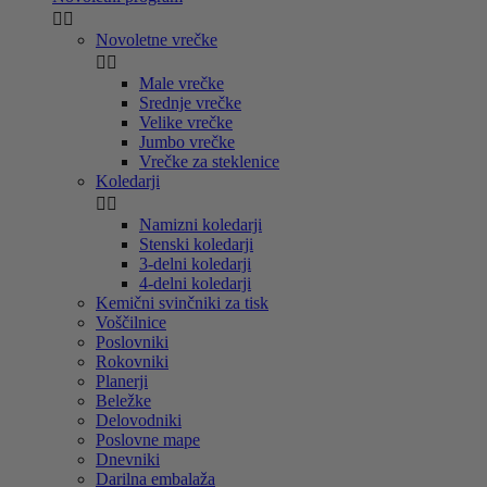


Novoletne vrečke


Male vrečke
Srednje vrečke
Velike vrečke
Jumbo vrečke
Vrečke za steklenice
Koledarji


Namizni koledarji
Stenski koledarji
3-delni koledarji
4-delni koledarji
Kemični svinčniki za tisk
Voščilnice
Poslovniki
Rokovniki
Planerji
Beležke
Delovodniki
Poslovne mape
Dnevniki
Darilna embalaža