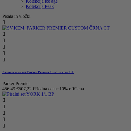
Kolekcija ice age
Kolekcija Peak
Pisala in vložki






Kemični svinčnik Parker Premier Custom črna CT
Parker Premier
456,49 €
507,22 €
Redna cena
−10% off
Cena




