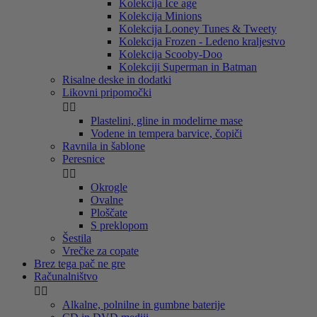
Kolekcija Ice age
Kolekcija Minions
Kolekcija Looney Tunes & Tweety
Kolekcija Frozen - Ledeno kraljestvo
Kolekcija Scooby-Doo
Kolekciji Superman in Batman
Risalne deske in dodatki
Likovni pripomočki


Plastelini, gline in modelirne mase
Vodene in tempera barvice, čopiči
Ravnila in šablone
Peresnice


Okrogle
Ovalne
Ploščate
S preklopom
Šestila
Vrečke za copate
Brez tega pač ne gre
Računalništvo


Alkalne, polnilne in gumbne baterije