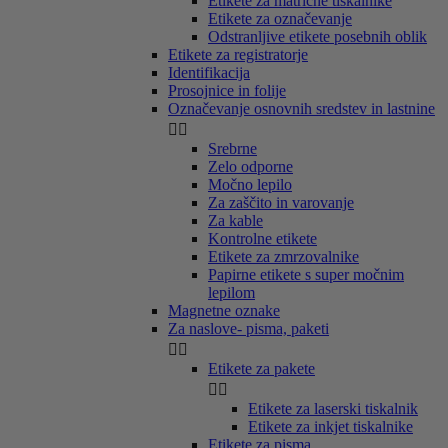
Etikete za matrične tiskalnike
Etikete za označevanje
Odstranljive etikete posebnih oblik
Etikete za registratorje
Identifikacija
Prosojnice in folije
Označevanje osnovnih sredstev in lastnine


Srebrne
Zelo odporne
Močno lepilo
Za zaščito in varovanje
Za kable
Kontrolne etikete
Etikete za zmrzovalnike
Papirne etikete s super močnim
lepilom
Magnetne oznake
Za naslove- pisma, paketi


Etikete za pakete


Etikete za laserski tiskalnik
Etikete za inkjet tiskalnike
Etikete za pisma