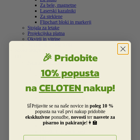
Za bele, magnetne
Laserski kazalniki
Za steklene
Flipchart bloki in markerji
Stojala za letake
Projekcijska platna
Okvirji in vitrine
Samolepilna bela folija
Šolski program
🎉 Pridobite


Nahrbtniki in torbe
10% popusta


Kolekcija Street
Otroška Street kolekcija
na
CELOTEN
nakup!
Kolekcija Centrum
Kolekcija Barcelona
Kolekcija Real Madrid
Kolekcija Liverpool
🛒Prijavite se na naše novice in
poleg 10 %
Kolekcija Dakar
popusta na vaš prvi nakup pridobite
Kolekcija Catalina Estrada
ekskluzivne
ponudbe,
novosti
ter
nasvete za
Kolekcija Smiley
pisarno in pakiranje
!👩‍🏫
Kolekcija Frozen
Otroški in risani junaki
E-naslov

