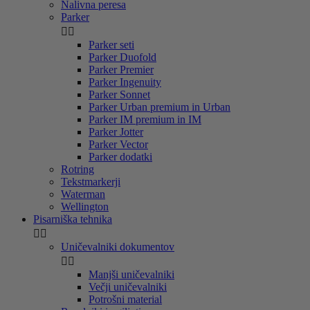
Nalivna peresa
Parker


Parker seti
Parker Duofold
Parker Premier
Parker Ingenuity
Parker Sonnet
Parker Urban premium in Urban
Parker IM premium in IM
Parker Jotter
Parker Vector
Parker dodatki
Rotring
Tekstmarkerji
Waterman
Wellington
Pisarniška tehnika


Uničevalniki dokumentov


Manjši uničevalniki
Večji uničevalniki
Potrošni material