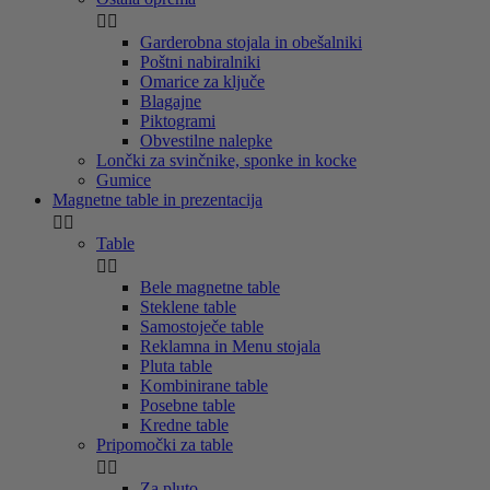


Garderobna stojala in obešalniki
Poštni nabiralniki
Omarice za ključe
Blagajne
Piktogrami
Obvestilne nalepke
Lončki za svinčnike, sponke in kocke
Gumice
Magnetne table in prezentacija


Table


Bele magnetne table
Steklene table
Samostoječe table
Reklamna in Menu stojala
Pluta table
Kombinirane table
Posebne table
Kredne table
Pripomočki za table


Za pluto