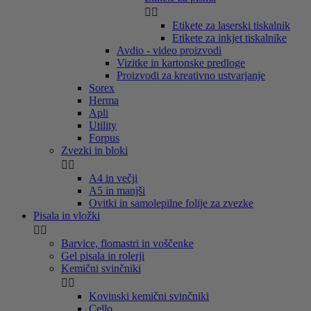


Etikete za laserski tiskalnik
Etikete za inkjet tiskalnike
Avdio - video proizvodi
Vizitke in kartonske predloge
Proizvodi za kreativno ustvarjanje
Sorex
Herma
Apli
Utility
Forpus
Zvezki in bloki


A4 in večji
A5 in manjši
Ovitki in samolepilne folije za zvezke
Pisala in vložki


Barvice, flomastri in voščenke
Gel pisala in rolerji
Kemični svinčniki


Kovinski kemični svinčniki
Cello