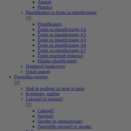
Aparati
Platnice
Plastifikatorji in žepki za plastificiranje


Plastifikatorji
Žepki za plastificiranje A4
Žepki za plastificiranje A3
Žepki za plastificiranje A5
Žepki za plastificiranje A6
Žepki za plastificiranje A7
Žepki posebnih dimenzij
Hladno plastificiranje
Detektorji bankovcev
Ostali aparati
Pisarniška oprema


Stoli in podloge za stole in mize
Korekture, radirke
Luknjači in spenjači


Luknjači
Spenjači
Sponke in odstranjevalci
Tapetniški spenjači in sponke