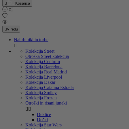

Košarica

V redu
Nahrbtniki in torbe

Kolekcija Street
Otroška Street kolekcija
Kolekcija Centrum
Kolekcija Barcelona
Kolekcija Real Madrid
Kolekcija Liverpool
Kolekcija Dakar
Kolekcija Catalina Estrada
Kolekcija Smiley
Kolekcija Frozen
Otroški in risani junaki


Deklice
Dečki
Kolekcija Star Wars