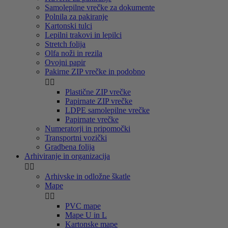
Samolepilne vrečke za dokumente
Polnila za pakiranje
Kartonski tulci
Lepilni trakovi in lepilci
Stretch folija
Olfa noži in rezila
Ovojni papir
Pakirne ZIP vrečke in podobno


Plastične ZIP vrečke
Papirnate ZIP vrečke
LDPE samolepilne vrečke
Papirnate vrečke
Numeratorji in pripomočki
Transportni vozički
Gradbena folija
Arhiviranje in organizacija


Arhivske in odložne škatle
Mape


PVC mape
Mape U in L
Kartonske mape