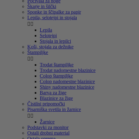
Počivala za noge
Škarje in šilčki
Sponke in ščipalke za papir
Lepila, selotejpi in stojala


Lepila
Selotejpi
Stojala in lepilci
Koši, stojala za dežnike
Štampiljke


Trodat štampiljke
Trodat nadomestne blazinice
Colop štampiljke
Colop nadomestne blazinice
Shiny nadomestne blazinice
Barva za žige
Blazinice za žige
Čistilni pripomočki
Pisarniška svetila in žarnice


Žarnice
Podstavki za monitor
Ostali drobni material
Ostala oprema