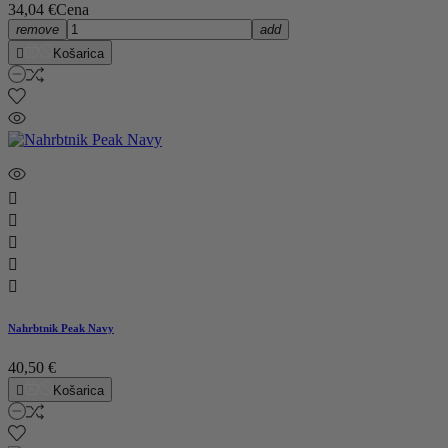
34,04 €
Cena
remove
add

Košarica





Nahrbtnik Peak Navy
40,50 €

Košarica