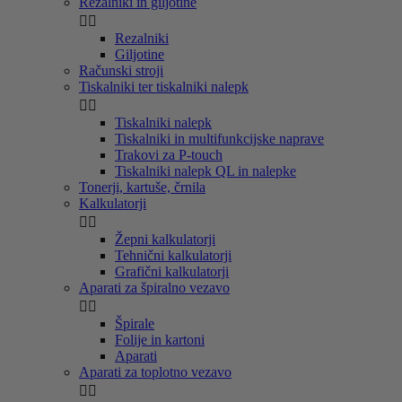
Rezalniki in giljotine


Rezalniki
Giljotine
Računski stroji
Tiskalniki ter tiskalniki nalepk


Tiskalniki nalepk
Tiskalniki in multifunkcijske naprave
Trakovi za P-touch
Tiskalniki nalepk QL in nalepke
Tonerji, kartuše, črnila
Kalkulatorji


Žepni kalkulatorji
Tehnični kalkulatorji
Grafični kalkulatorji
Aparati za špiralno vezavo


Špirale
Folije in kartoni
Aparati
Aparati za toplotno vezavo

