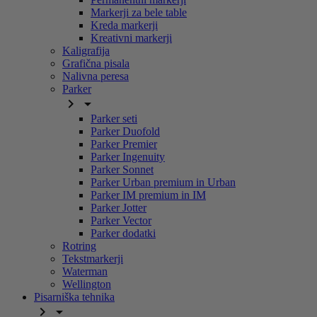
Markerji za bele table
Kreda markerji
Kreativni markerji
Kaligrafija
Grafična pisala
Nalivna peresa
Parker


Parker seti
Parker Duofold
Parker Premier
Parker Ingenuity
Parker Sonnet
Parker Urban premium in Urban
Parker IM premium in IM
Parker Jotter
Parker Vector
Parker dodatki
Rotring
Tekstmarkerji
Waterman
Wellington
Pisarniška tehnika

