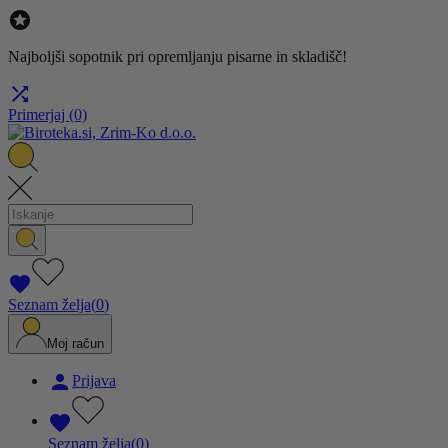

Najboljši sopotnik pri opremljanju pisarne in skladišč!

Primerjaj
(0)

Seznam želja
(
0
)
Moj račun

Prijava

Seznam želja
(
0
)