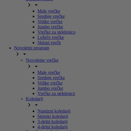


Male vrečke
Srednje vrečke
Velike vrečke
Jumbo vrečke
Vrečke za steklenico
Ležeče vrečke
Sklopi vrečk
Novoletni program


Novoletne vrečke


Male vrečke
Srednje vrečke
Velike vrečke
Jumbo vrečke
Vrečke za steklenice
Koledarji


Namizni koledarji
Stenski koledarji
3-delni koledarji
4-delni koledarji