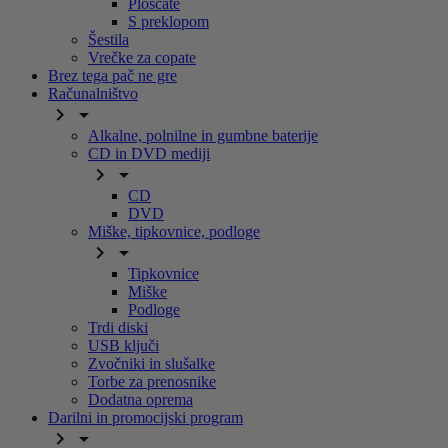
Ploščate
S preklopom
Šestila
Vrečke za copate
Brez tega pač ne gre
Računalništvo


Alkalne, polnilne in gumbne baterije
CD in DVD mediji


CD
DVD
Miške, tipkovnice, podloge


Tipkovnice
Miške
Podloge
Trdi diski
USB ključi
Zvočniki in slušalke
Torbe za prenosnike
Dodatna oprema
Darilni in promocijski program

