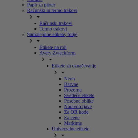
Papir za ploter
Računski in termo trakovi


Računski trakovi
Termo trakovi
Samolepilne etikete, folije


Etikete na roli
Avery Zweckform


Etikete za označevanje


Neon
Barvne
Prozorne
Svetleče etikete
Posebne oblike
Naravno rjave
Za QR kode
Za cene
Markirne
Univerzalne etikete

