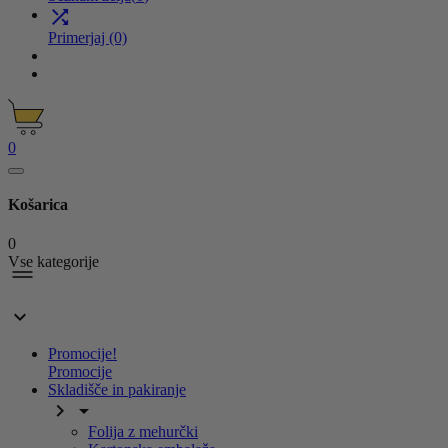

Primerjaj
(0)
0
Košarica
0
Vse kategorije

Promocije!
Promocije
Skladišče in pakiranje


Folija z mehurčki