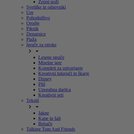
Žepni noži
Svetilke in odsevniki
Ure
Pohodništvo
Orodje
Piknik
Denarnice
Plaža
Igrače za otroke


Lesene igrače
Miselne igre
Kompleti za ustvarjanje
Kreativni luknjači in škarje
Disney
Pliš
Uporabna darilca
Kreativni seti
Tekstil


Jakne
Kape in šali
Brisače
Talking Tom And Friends