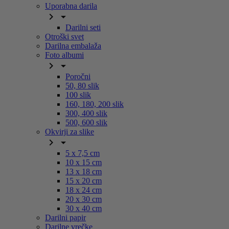
Uporabna darila


Darilni seti
Otroški svet
Darilna embalaža
Foto albumi


Poročni
50, 80 slik
100 slik
160, 180, 200 slik
300, 400 slik
500, 600 slik
Okvirji za slike


5 x 7,5 cm
10 x 15 cm
13 x 18 cm
15 x 20 cm
18 x 24 cm
20 x 30 cm
30 x 40 cm
Darilni papir
Darilne vrečke