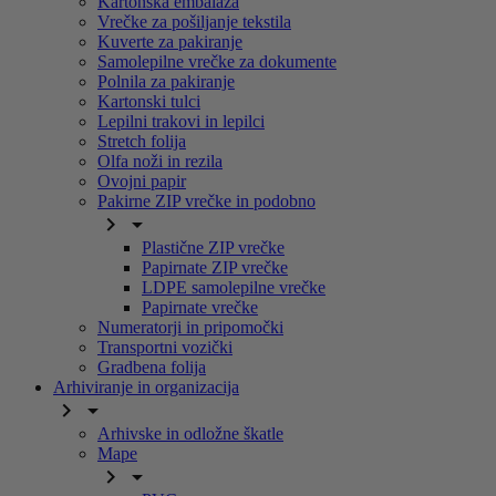
Kartonska embalaža
Vrečke za pošiljanje tekstila
Kuverte za pakiranje
Samolepilne vrečke za dokumente
Polnila za pakiranje
Kartonski tulci
Lepilni trakovi in lepilci
Stretch folija
Olfa noži in rezila
Ovojni papir
Pakirne ZIP vrečke in podobno


Plastične ZIP vrečke
Papirnate ZIP vrečke
LDPE samolepilne vrečke
Papirnate vrečke
Numeratorji in pripomočki
Transportni vozički
Gradbena folija
Arhiviranje in organizacija


Arhivske in odložne škatle
Mape

