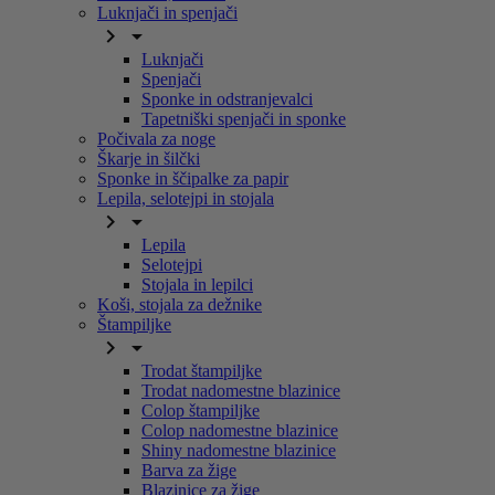
Luknjači in spenjači


Luknjači
Spenjači
Sponke in odstranjevalci
Tapetniški spenjači in sponke
Počivala za noge
Škarje in šilčki
Sponke in ščipalke za papir
Lepila, selotejpi in stojala


Lepila
Selotejpi
Stojala in lepilci
Koši, stojala za dežnike
Štampiljke


Trodat štampiljke
Trodat nadomestne blazinice
Colop štampiljke
Colop nadomestne blazinice
Shiny nadomestne blazinice
Barva za žige
Blazinice za žige