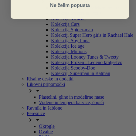


Ne želim popusta
Kolekcija Minnie in Mickey mouse
Kolekcija Smrkci in Trolls
Kolekcija Violetta
Kolekcija Cars
Kolekcija Spider-man
Kolekciji Super Hero girls in Rachael Hale
Kolekcija Soy Luna
Kolekcija Ice age
Kolekcija Minions
Kolekcija Looney Tunes & Tweety
Kolekcija Frozen - Ledeno kraljestvo
Kolekcija Scooby-Doo
Kolekciji Superman in Batman
Risalne deske in dodatki
Likovni pripomočki


Plastelini, gline in modelirne mase
Vodene in tempera barvice, čopiči
Ravnila in šablone
Peresnice


Okrogle
Ovalne