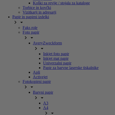
Koški za revije / stojala za kataloge
Torbice in kovčki
Vizitkarji in adresarji
Papir in papirni izdelki


Faks role
Foto papir


AveryZweckform


Inkjet foto papir
Inkjet mat papir
Univerzalni papir
Papir za barvne laserske tiskalnike
Apli
Activejet
Fotokopirni papir


Barvni papir


A3
A4

