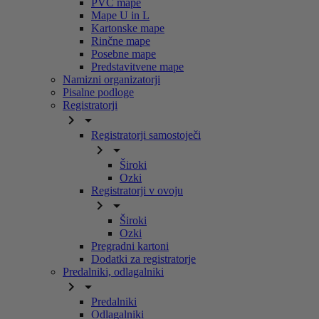
PVC mape
Mape U in L
Kartonske mape
Rinčne mape
Posebne mape
Predstavitvene mape
Namizni organizatorji
Pisalne podloge
Registratorji


Registratorji samostoječi


Široki
Ozki
Registratorji v ovoju


Široki
Ozki
Pregradni kartoni
Dodatki za registratorje
Predalniki, odlagalniki


Predalniki
Odlagalniki