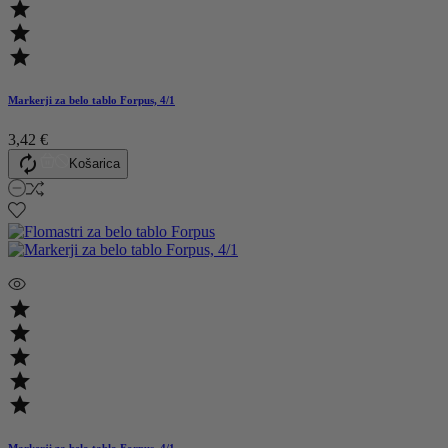



Markerji za belo tablo Forpus, 4/1
3,42 €

Košarica




