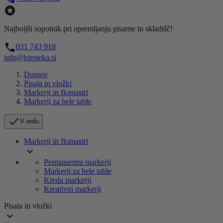

Najboljši sopotnik pri opremljanju pisarne in skladišč!
call
031 743 918
info@biroteka.si
Domov
Pisala in vložki
Markerji in flomastri
Markerji za bele table

V redu
Markerji in flomastri

Permanentni markerji
Markerji za bele table
Kreda markerji
Kreativni markerji
Pisala in vložki
