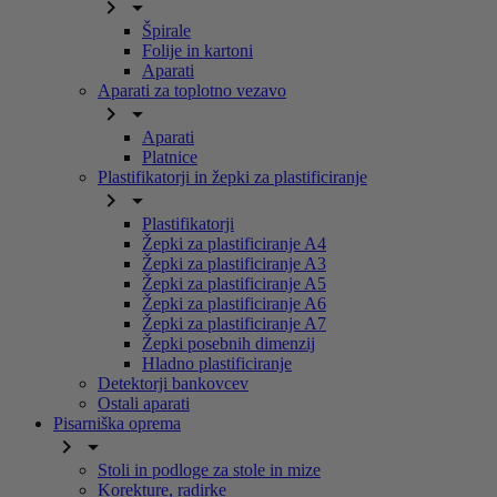


Špirale
Folije in kartoni
Aparati
Aparati za toplotno vezavo


Aparati
Platnice
Plastifikatorji in žepki za plastificiranje


Plastifikatorji
Žepki za plastificiranje A4
Žepki za plastificiranje A3
Žepki za plastificiranje A5
Žepki za plastificiranje A6
Žepki za plastificiranje A7
Žepki posebnih dimenzij
Hladno plastificiranje
Detektorji bankovcev
Ostali aparati
Pisarniška oprema


Stoli in podloge za stole in mize
Korekture, radirke