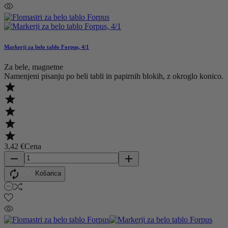
Markerji za belo tablo Forpus, 4/1
Za bele, magnetne
Namenjeni pisanju po beli tabli in papirnih blokih, z okroglo konico.





3,42 €
Cena
remove
add

Košarica