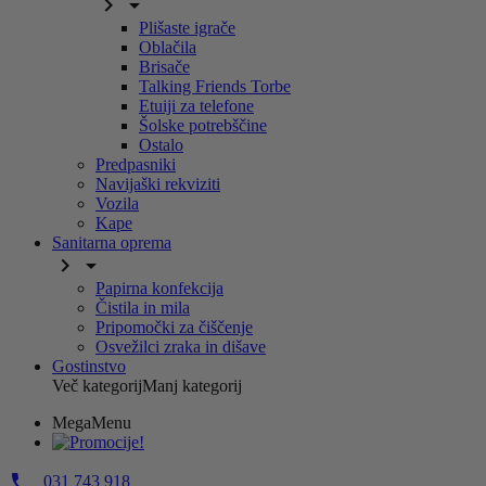


Plišaste igrače
Oblačila
Brisače
Talking Friends Torbe
Etuiji za telefone
Šolske potrebščine
Ostalo
Predpasniki
Navijaški rekviziti
Vozila
Kape
Sanitarna oprema


Papirna konfekcija
Čistila in mila
Pripomočki za čiščenje
Osvežilci zraka in dišave
Gostinstvo
Več kategorij
Manj kategorij
MegaMenu

031 743 918