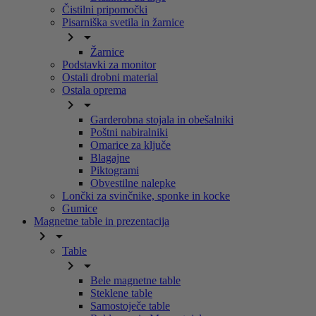
Čistilni pripomočki
Pisarniška svetila in žarnice


Žarnice
Podstavki za monitor
Ostali drobni material
Ostala oprema


Garderobna stojala in obešalniki
Poštni nabiralniki
Omarice za ključe
Blagajne
Piktogrami
Obvestilne nalepke
Lončki za svinčnike, sponke in kocke
Gumice
Magnetne table in prezentacija


Table


Bele magnetne table
Steklene table
Samostoječe table