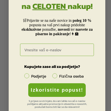
Kolekcija Real Madrid
na
CELOTEN
nakup!
Kolekcija Liverpool
Kolekcija Dakar
Kolekcija Catalina Estrada
Kolekcija Smiley
🛒Prijavite se na naše novice in
poleg 10 %
Kolekcija Frozen
popusta na vaš prvi nakup pridobite
Otroški in risani junaki
ekskluzivne
ponudbe,
novosti
ter
nasvete za


pisarno in pakiranje
!👩‍🏫
Deklice
Dečki
E-naslov
Kolekcija Star Wars
Kolekcija ice age
Kolekcija Peak
Zvezki, bloki in pripomočki


Kupujete zase ali za podjetje?
Kolekcija Street
Podjetje
Fizična oseba
Kolekcija Barcelona
Kolekcija Real Madrid
Kolekcija Liverpool
Kolekcija Star Wars
Izkoristite popust!
Kolekcija Dakar
Kolekcija Smiley
S prijavo se strinjate, da vam lahko na vaš e-naslov
Kolekcija Catalina Estrada
pošiljamo aktualne promocije in obvestila o novostih,
Otroški in risani junaki
poskušali bomo biti kar se da relevantni!