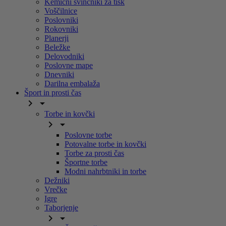
Kemični svinčniki za tisk
Voščilnice
Poslovniki
Rokovniki
Planerji
Beležke
Delovodniki
Poslovne mape
Dnevniki
Darilna embalaža
Šport in prosti čas


Torbe in kovčki


Poslovne torbe
Potovalne torbe in kovčki
Torbe za prosti čas
Športne torbe
Modni nahrbtniki in torbe
Dežniki
Vrečke
Igre
Taborjenje

