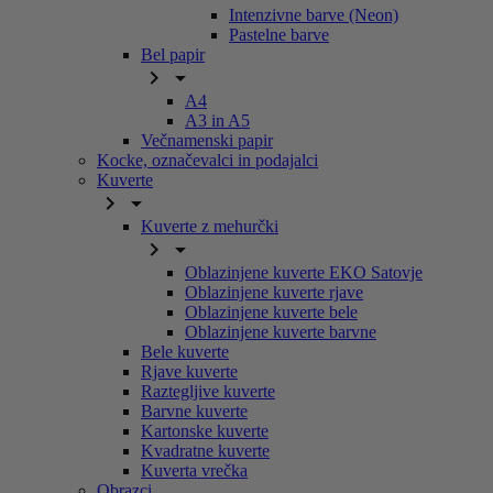
Intenzivne barve (Neon)
Pastelne barve
Bel papir


A4
A3 in A5
Večnamenski papir
Kocke, označevalci in podajalci
Kuverte


Kuverte z mehurčki


Oblazinjene kuverte EKO Satovje
Oblazinjene kuverte rjave
Oblazinjene kuverte bele
Oblazinjene kuverte barvne
Bele kuverte
Rjave kuverte
Raztegljive kuverte
Barvne kuverte
Kartonske kuverte
Kvadratne kuverte
Kuverta vrečka
Obrazci