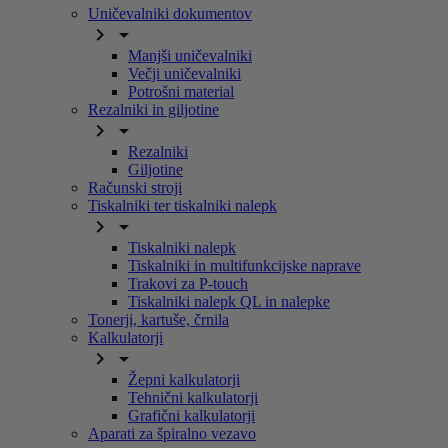
Uničevalniki dokumentov


Manjši uničevalniki
Večji uničevalniki
Potrošni material
Rezalniki in giljotine


Rezalniki
Giljotine
Računski stroji
Tiskalniki ter tiskalniki nalepk


Tiskalniki nalepk
Tiskalniki in multifunkcijske naprave
Trakovi za P-touch
Tiskalniki nalepk QL in nalepke
Tonerji, kartuše, črnila
Kalkulatorji


Žepni kalkulatorji
Tehnični kalkulatorji
Grafični kalkulatorji
Aparati za špiralno vezavo