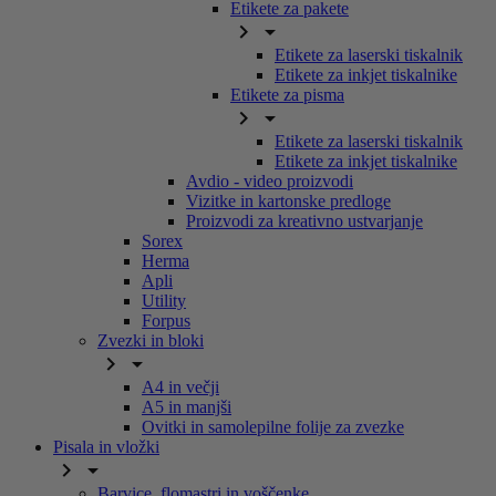
Etikete za pakete


Etikete za laserski tiskalnik
Etikete za inkjet tiskalnike
Etikete za pisma


Etikete za laserski tiskalnik
Etikete za inkjet tiskalnike
Avdio - video proizvodi
Vizitke in kartonske predloge
Proizvodi za kreativno ustvarjanje
Sorex
Herma
Apli
Utility
Forpus
Zvezki in bloki


A4 in večji
A5 in manjši
Ovitki in samolepilne folije za zvezke
Pisala in vložki


Barvice, flomastri in voščenke