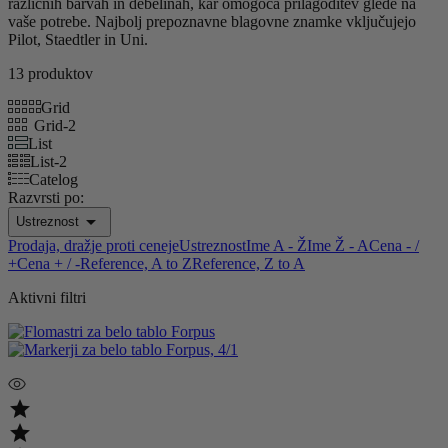
različnih barvah in debelinah, kar omogoča prilagoditev glede na
vaše potrebe. Najbolj prepoznavne blagovne znamke vključujejo
Pilot, Staedtler in Uni.
13 produktov
Grid
Grid-2
List
List-2
Catelog
Razvrsti po:

Ustreznost
Prodaja, dražje proti ceneje
Ustreznost
Ime A - Ž
Ime Ž - A
Cena - /
+
Cena + / -
Reference, A to Z
Reference, Z to A
Aktivni filtri

