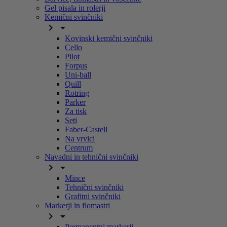
Gel pisala in rolerji
Kemični svinčniki


Kovinski kemični svinčniki
Cello
Pilot
Forpus
Uni-ball
Quill
Rotring
Parker
Za tisk
Seti
Faber-Castell
Na vrvici
Centrum
Navadni in tehnični svinčniki


Mince
Tehnični svinčniki
Grafitni svinčniki
Markerji in flomastri


Permanentni markerji