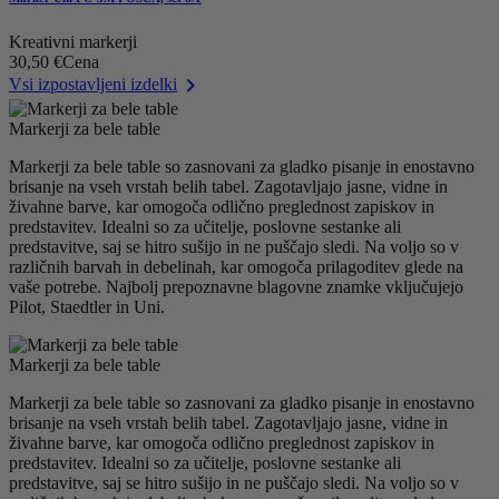
Kreativni markerji
30,50 €
Cena

Vsi izpostavljeni izdelki
Markerji za bele table
Markerji za bele table so zasnovani za gladko pisanje in enostavno
brisanje na vseh vrstah belih tabel. Zagotavljajo jasne, vidne in
živahne barve, kar omogoča odlično preglednost zapiskov in
predstavitev. Idealni so za učitelje, poslovne sestanke ali
predstavitve, saj se hitro sušijo in ne puščajo sledi. Na voljo so v
različnih barvah in debelinah, kar omogoča prilagoditev glede na
vaše potrebe. Najbolj prepoznavne blagovne znamke vključujejo
Pilot, Staedtler in Uni.
Markerji za bele table
Markerji za bele table so zasnovani za gladko pisanje in enostavno
brisanje na vseh vrstah belih tabel. Zagotavljajo jasne, vidne in
živahne barve, kar omogoča odlično preglednost zapiskov in
predstavitev. Idealni so za učitelje, poslovne sestanke ali
predstavitve, saj se hitro sušijo in ne puščajo sledi. Na voljo so v