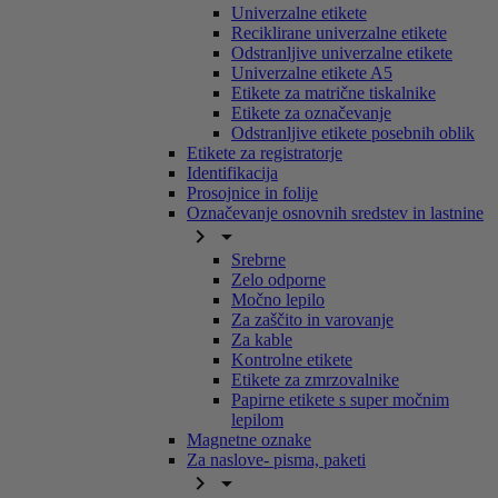
Univerzalne etikete
Reciklirane univerzalne etikete
Odstranljive univerzalne etikete
Univerzalne etikete A5
Etikete za matrične tiskalnike
Etikete za označevanje
Odstranljive etikete posebnih oblik
Etikete za registratorje
Identifikacija
Prosojnice in folije
Označevanje osnovnih sredstev in lastnine


Srebrne
Zelo odporne
Močno lepilo
Za zaščito in varovanje
Za kable
Kontrolne etikete
Etikete za zmrzovalnike
Papirne etikete s super močnim
lepilom
Magnetne oznake
Za naslove- pisma, paketi

