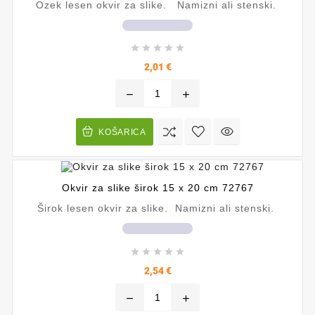
Ozek lesen okvir za slike. Namizni ali stenski.





Cena
2,01 €
remove
add
KOŠARICA
Okvir za slike širok 15 x 20 cm 72767
Širok lesen okvir za slike. Namizni ali stenski.





Cena
2,54 €
remove
add