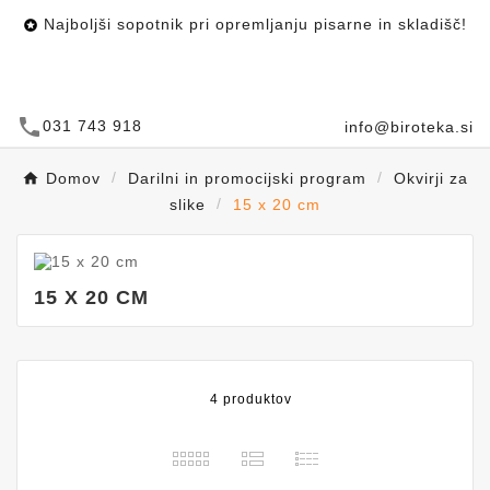
Najboljši sopotnik pri opremljanju pisarne in skladišč!

call
031 743 918
info@biroteka.si
Domov
Darilni in promocijski program
Okvirji za
slike
15 x 20 cm
15 X 20 CM
4 produktov