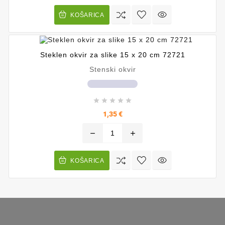
KOŠARICA
Steklen okvir za slike 15 x 20 cm 72721
Stenski okvir





Cena
1,35 €
remove
add
KOŠARICA