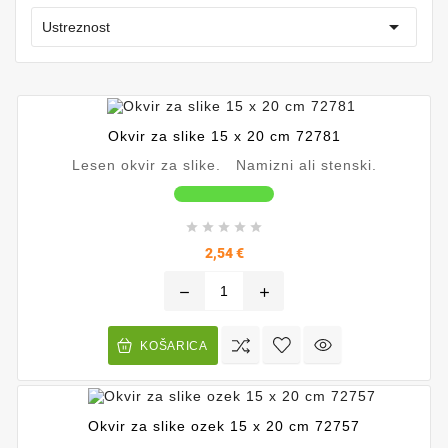

Ustreznost
Okvir za slike 15 x 20 cm 72781
Lesen okvir za slike. Namizni ali stenski.





Cena
2,54 €
remove
add
KOŠARICA
Okvir za slike ozek 15 x 20 cm 72757