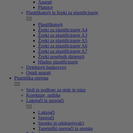
Aparati
Platnice
Plastifikatorji in žepki za plastificiranje


Plastifikatorji
Žepki za plastificiranje A4
Žepki za plastificiranje A3
Žepki za plastificiranje A5
Žepki za plastificiranje A6
Žepki za plastificiranje A7
Žepki posebnih dimenzij
Hladno plastificiranje
Detektorji bankovcev
Ostali aparati
Pisarniška oprema


Stoli in podloge za stole in mize
Korekture, radirke
Luknjači in spenjači


Luknjači
Spenjači
Sponke in odstranjevalci
Tapetniški spenjači in sponke