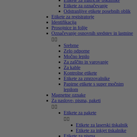
Etikete za matrične tiskalnike
Etikete za označevanje
Odstranljive etikete posebnih oblik
Etikete za registratorje
Identifikacija
Prosojnice in folije
Označevanje osnovnih sredstev in lastnine


Srebrne
Zelo odporne
Močno lepilo
Za zaščito in varovanje
Za kable
Kontrolne etikete
Etikete za zmrzovalnike
Papirne etikete s super močnim
lepilom
Magnetne oznake
Za naslove- pisma, paketi


Etikete za pakete


Etikete za laserski tiskalnik
Etikete za inkjet tiskalnike
Etikete za pisma