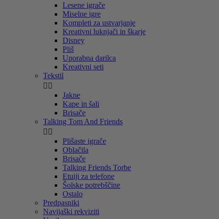
Lesene igrače
Miselne igre
Kompleti za ustvarjanje
Kreativni luknjači in škarje
Disney
Pliš
Uporabna darilca
Kreativni seti
Tekstil


Jakne
Kape in šali
Brisače
Talking Tom And Friends


Plišaste igrače
Oblačila
Brisače
Talking Friends Torbe
Etuiji za telefone
Šolske potrebščine
Ostalo
Predpasniki
Navijaški rekviziti