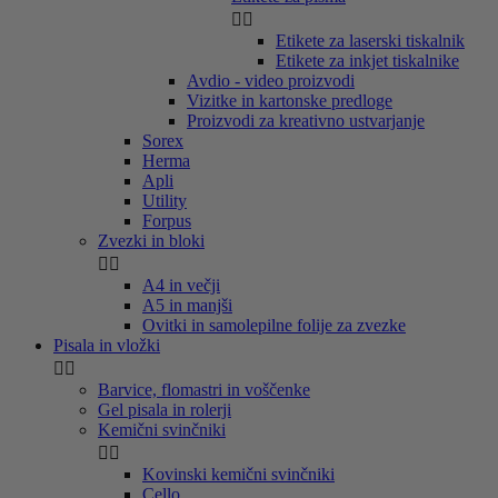


Etikete za laserski tiskalnik
Etikete za inkjet tiskalnike
Avdio - video proizvodi
Vizitke in kartonske predloge
Proizvodi za kreativno ustvarjanje
Sorex
Herma
Apli
Utility
Forpus
Zvezki in bloki


A4 in večji
A5 in manjši
Ovitki in samolepilne folije za zvezke
Pisala in vložki


Barvice, flomastri in voščenke
Gel pisala in rolerji
Kemični svinčniki


Kovinski kemični svinčniki
Cello