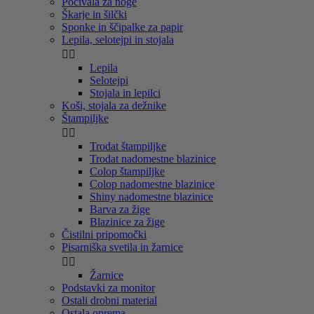
Počivala za noge
Škarje in šilčki
Sponke in ščipalke za papir
Lepila, selotejpi in stojala


Lepila
Selotejpi
Stojala in lepilci
Koši, stojala za dežnike
Štampiljke


Trodat štampiljke
Trodat nadomestne blazinice
Colop štampiljke
Colop nadomestne blazinice
Shiny nadomestne blazinice
Barva za žige
Blazinice za žige
Čistilni pripomočki
Pisarniška svetila in žarnice


Žarnice
Podstavki za monitor
Ostali drobni material
Ostala oprema