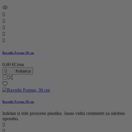





Ravnilo Forpus 30 cm
0,60 €
Cena

Košarica
Ravnilo Forpus 30 cm
Izdelan iz trde prozorne plastike. Jasno vidni centimetri za udobno
uporabo.

