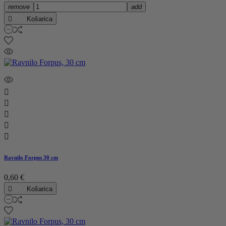
remove
add

Košarica





Ravnilo Forpus 30 cm
0,60 €

Košarica