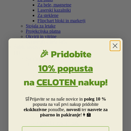
Za bele, magnetne
Laserski kazalniki
Za steklene
Flipchart bloki in markerji
Stojala za letake
Projekcijska platna
Okvirji in vitrine
Samolepilna bela folija
Šolski program
🎉 Pridobite


Nahrbtniki in torbe
10% popusta


Kolekcija Street
Otroška Street kolekcija
na
CELOTEN
nakup!
Kolekcija Centrum
Kolekcija Barcelona
Kolekcija Real Madrid
Kolekcija Liverpool
🛒Prijavite se na naše novice in
poleg 10 %
Kolekcija Dakar
popusta na vaš prvi nakup pridobite
Kolekcija Catalina Estrada
ekskluzivne
ponudbe,
novosti
ter
nasvete za
Kolekcija Smiley
pisarno in pakiranje
!👩‍🏫
Kolekcija Frozen
Otroški in risani junaki
E-naslov

