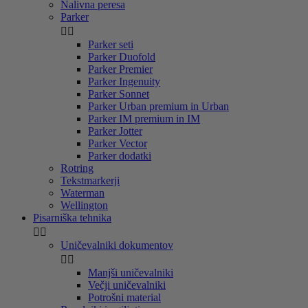
Nalivna peresa
Parker


Parker seti
Parker Duofold
Parker Premier
Parker Ingenuity
Parker Sonnet
Parker Urban premium in Urban
Parker IM premium in IM
Parker Jotter
Parker Vector
Parker dodatki
Rotring
Tekstmarkerji
Waterman
Wellington
Pisarniška tehnika


Uničevalniki dokumentov


Manjši uničevalniki
Večji uničevalniki
Potrošni material