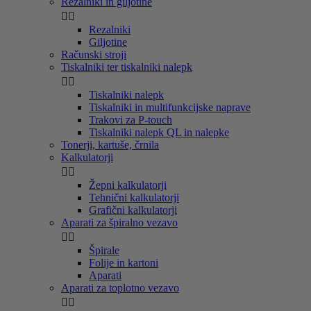
Rezalniki in giljotine


Rezalniki
Giljotine
Računski stroji
Tiskalniki ter tiskalniki nalepk


Tiskalniki nalepk
Tiskalniki in multifunkcijske naprave
Trakovi za P-touch
Tiskalniki nalepk QL in nalepke
Tonerji, kartuše, črnila
Kalkulatorji


Žepni kalkulatorji
Tehnični kalkulatorji
Grafični kalkulatorji
Aparati za špiralno vezavo


Špirale
Folije in kartoni
Aparati
Aparati za toplotno vezavo

