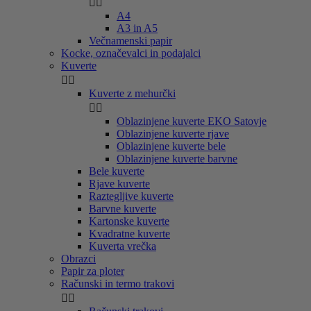


A4
A3 in A5
Večnamenski papir
Kocke, označevalci in podajalci
Kuverte


Kuverte z mehurčki


Oblazinjene kuverte EKO Satovje
Oblazinjene kuverte rjave
Oblazinjene kuverte bele
Oblazinjene kuverte barvne
Bele kuverte
Rjave kuverte
Raztegljive kuverte
Barvne kuverte
Kartonske kuverte
Kvadratne kuverte
Kuverta vrečka
Obrazci
Papir za ploter
Računski in termo trakovi

