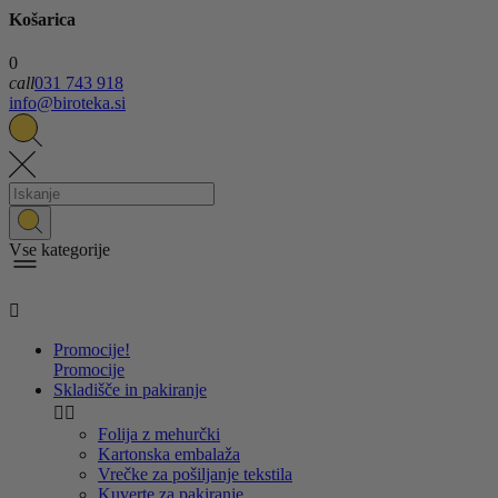
Košarica
0
call
031 743 918
info@biroteka.si
Vse kategorije

Promocije!
Promocije
Skladišče in pakiranje


Folija z mehurčki
Kartonska embalaža
Vrečke za pošiljanje tekstila
Kuverte za pakiranje