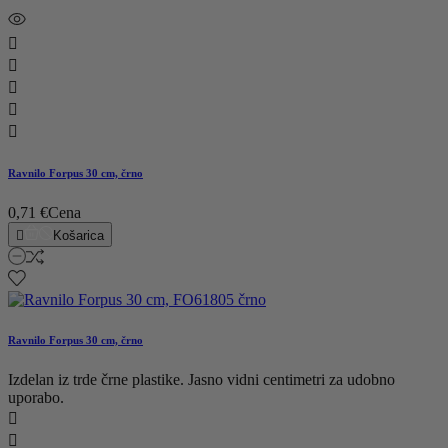





Ravnilo Forpus 30 cm, črno
0,71 €
Cena

Košarica
Ravnilo Forpus 30 cm, črno
Izdelan iz trde črne plastike. Jasno vidni centimetri za udobno
uporabo.

