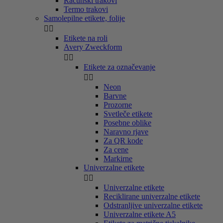
Računski trakovi
Termo trakovi
Samolepilne etikete, folije


Etikete na roli
Avery Zweckform


Etikete za označevanje


Neon
Barvne
Prozorne
Svetleče etikete
Posebne oblike
Naravno rjave
Za QR kode
Za cene
Markirne
Univerzalne etikete


Univerzalne etikete
Reciklirane univerzalne etikete
Odstranljive univerzalne etikete
Univerzalne etikete A5