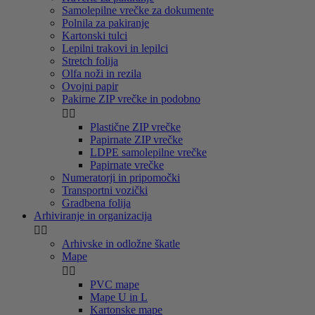
Samolepilne vrečke za dokumente
Polnila za pakiranje
Kartonski tulci
Lepilni trakovi in lepilci
Stretch folija
Olfa noži in rezila
Ovojni papir
Pakirne ZIP vrečke in podobno


Plastične ZIP vrečke
Papirnate ZIP vrečke
LDPE samolepilne vrečke
Papirnate vrečke
Numeratorji in pripomočki
Transportni vozički
Gradbena folija
Arhiviranje in organizacija


Arhivske in odložne škatle
Mape


PVC mape
Mape U in L
Kartonske mape