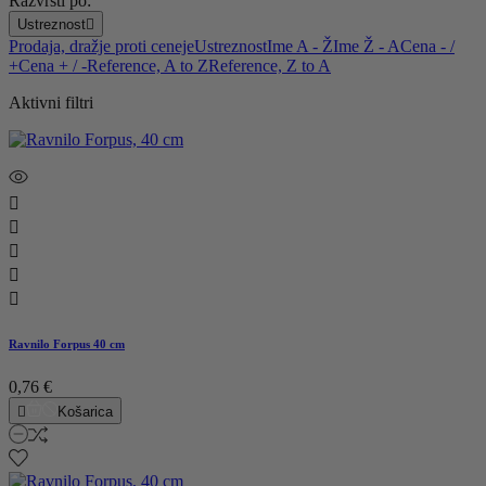
Razvrsti po:
Ustreznost

Prodaja, dražje proti ceneje
Ustreznost
Ime A - Ž
Ime Ž - A
Cena - /
+
Cena + / -
Reference, A to Z
Reference, Z to A
Aktivni filtri





Ravnilo Forpus 40 cm
0,76 €

Košarica