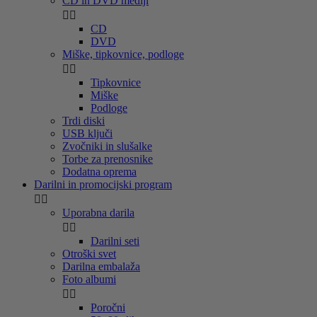
CD in DVD mediji


CD
DVD
Miške, tipkovnice, podloge


Tipkovnice
Miške
Podloge
Trdi diski
USB ključi
Zvočniki in slušalke
Torbe za prenosnike
Dodatna oprema
Darilni in promocijski program


Uporabna darila


Darilni seti
Otroški svet
Darilna embalaža
Foto albumi


Poročni