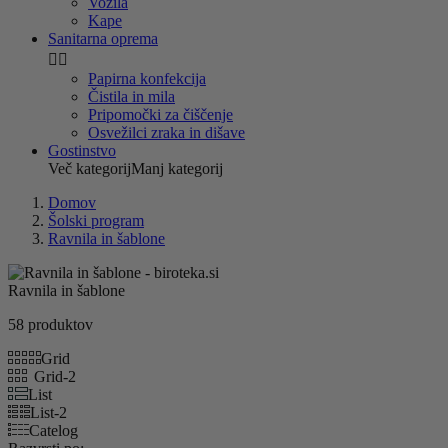
Vozila
Kape
Sanitarna oprema


Papirna konfekcija
Čistila in mila
Pripomočki za čiščenje
Osvežilci zraka in dišave
Gostinstvo
Več kategorij
Manj kategorij
Domov
Šolski program
Ravnila in šablone
Ravnila in šablone
58 produktov
Grid
Grid-2
List
List-2
Catelog