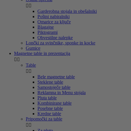


Garderobna stojala in obešalniki
Poštni nabiralniki
Omarice za ključe
Blagajne
Piktogrami
Obvestilne nalepke
Lončki za svinčnike, sponke in kocke
Gumice
Magnetne table in prezentacija


Table


Bele magnetne table
Steklene table
Samostoječe table
Reklamna in Menu stojala
Pluta table
Kombinirane table
Posebne table
Kredne table
Pripomočki za table


Za pluto