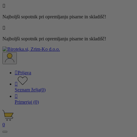

Najboljši sopotnik pri opremljanju pisarne in skladišč!

Najboljši sopotnik pri opremljanju pisarne in skladišč!

Prijava

Seznam želja
(
0
)

Primerjaj
(0)
0