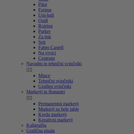
Pilot
Forpus
Uni-ball
Quill
Rotring
Parker
Za tisk
Seti
Faber-Castell
Na vrvici
Centrum
Navadni in tehnični svinčniki


Mince
Tehnični svinčniki
Grafitni svinčniki
Markerji in flomastri


Permanentni markerji
Markerji za bele table
Kreda markerji
Kreativni markerji
Kaligrafija
Grafična pisala