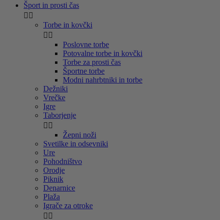
Šport in prosti čas


Torbe in kovčki


Poslovne torbe
Potovalne torbe in kovčki
Torbe za prosti čas
Športne torbe
Modni nahrbtniki in torbe
Dežniki
Vrečke
Igre
Taborjenje


Žepni noži
Svetilke in odsevniki
Ure
Pohodništvo
Orodje
Piknik
Denarnice
Plaža
Igrače za otroke

