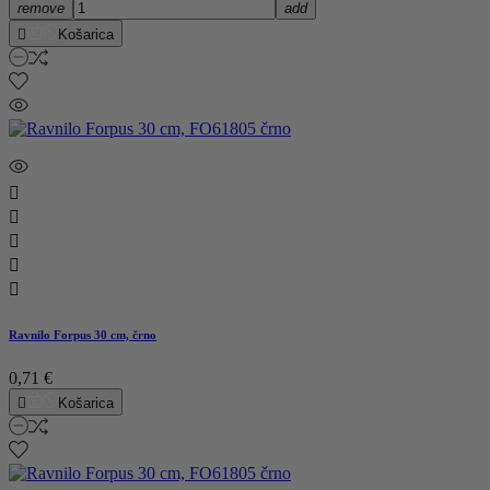
remove
add

Košarica





Ravnilo Forpus 30 cm, črno
0,71 €

Košarica