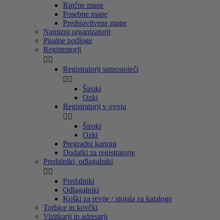
Rinčne mape
Posebne mape
Predstavitvene mape
Namizni organizatorji
Pisalne podloge
Registratorji


Registratorji samostoječi


Široki
Ozki
Registratorji v ovoju


Široki
Ozki
Pregradni kartoni
Dodatki za registratorje
Predalniki, odlagalniki


Predalniki
Odlagalniki
Koški za revije / stojala za kataloge
Torbice in kovčki
Vizitkarji in adresarji