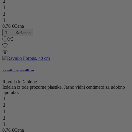




0,76 €
Cena

Košarica
Ravnilo Forpus 40 cm
Ravnila in šablone
Izdelan iz trde prozorne plastike. Jasno vidni centimetri za udobno
uporabo.





0,76 €
Cena