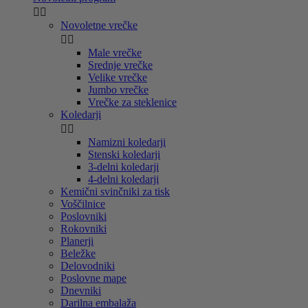


Novoletne vrečke


Male vrečke
Srednje vrečke
Velike vrečke
Jumbo vrečke
Vrečke za steklenice
Koledarji


Namizni koledarji
Stenski koledarji
3-delni koledarji
4-delni koledarji
Kemični svinčniki za tisk
Voščilnice
Poslovniki
Rokovniki
Planerji
Beležke
Delovodniki
Poslovne mape
Dnevniki
Darilna embalaža