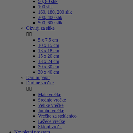
50, 80 slik
100 slik
160, 180, 200 slik
300, 400 slik
500, 600 slik
Okvirji za slike


5 x 7,5 cm
10 x 15 cm
13 x 18 cm
15 x 20 cm
18 x 24 cm
20 x 30 cm
30 x 40 cm
Darilni papir
Darilne vrečke


Male vrečke
Srednje vrečke
Velike vrečke
Jumbo vrečke
Vrečke za steklenico
Ležeče vrečke
Sklopi vrečk
Novoletni program