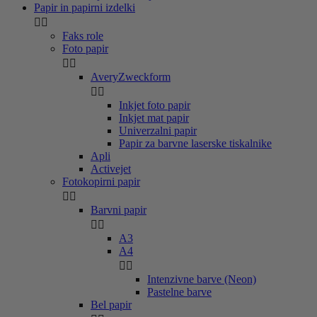
Papir in papirni izdelki


Faks role
Foto papir


AveryZweckform


Inkjet foto papir
Inkjet mat papir
Univerzalni papir
Papir za barvne laserske tiskalnike
Apli
Activejet
Fotokopirni papir


Barvni papir


A3
A4


Intenzivne barve (Neon)
Pastelne barve
Bel papir