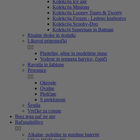
Kolekcija Ice age
Kolekcija Minions
Kolekcija Looney Tunes & Tweety
Kolekcija Frozen - Ledeno kraljestvo
Kolekcija Scooby-Doo
Kolekciji Superman in Batman
Risalne deske in dodatki
Likovni pripomočki


Plastelini, gline in modelirne mase
Vodene in tempera barvice, čopiči
Ravnila in šablone
Peresnice


Okrogle
Ovalne
Ploščate
S preklopom
Šestila
Vrečke za copate
Brez tega pač ne gre
Računalništvo


Alkalne, polnilne in gumbne baterije