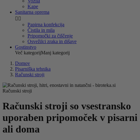
Vozila
Kape
Sanitarna oprema


Papirna konfekcija
Čistila in mila
Pripomočki za čiščenje
Osvežilci zraka in dišave
Gostinstvo
Več kategorij
Manj kategorij
Domov
Pisarniška tehnika
Računski stroji
Računski stroji
Računski stroji so vsestransko
uporaben pripomoček v pisarni
ali doma