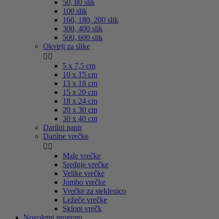
50, 80 slik
100 slik
160, 180, 200 slik
300, 400 slik
500, 600 slik
Okvirji za slike


5 x 7,5 cm
10 x 15 cm
13 x 18 cm
15 x 20 cm
18 x 24 cm
20 x 30 cm
30 x 40 cm
Darilni papir
Darilne vrečke


Male vrečke
Srednje vrečke
Velike vrečke
Jumbo vrečke
Vrečke za steklenico
Ležeče vrečke
Sklopi vrečk
Novoletni program