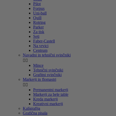
Pilot
Forpus
Uni-ball
Quill
Rotring
Parker
Za tisk
Seti
Faber-Castell
Na vrvici
Centrum
Navadni in tehnični svinčniki


Mince
Tehnični svinčniki
Grafitni svinčniki
Markerji in flomastri


Permanentni markerji
Markerji za bele table
Kreda markerji
Kreativni markerji
Kaligrafija
Grafična pisala