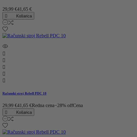
29,99 €
41,65 €

Košarica





Računski stroj Rebell PDC 10
29,99 €
41,65 €
Redna cena
−28% off
Cena

Košarica