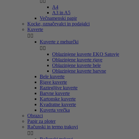


A4
A3 in A5
Večnamenski papir
Kocke, označevalci in podajalci
Kuverte


Kuverte z mehurčki


Oblazinjene kuverte EKO Satovje
Oblazinjene kuverte rjave
Oblazinjene kuverte bele
Oblazinjene kuverte barvne
Bele kuverte
Rjave kuverte
Raztegljive kuverte
Barvne kuverte
Kartonske kuverte
Kvadratne kuverte
Kuverta vrečka
Obrazci
Papir za ploter
Računski in termo trakovi

