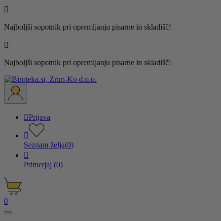

Najboljši sopotnik pri opremljanju pisarne in skladišč!

Najboljši sopotnik pri opremljanju pisarne in skladišč!

Prijava

Seznam želja
(
0
)

Primerjaj
(0)
0