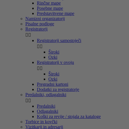
Rinčne mape
Posebne mape
Predstavitvene mape
Namizni organizatorji
Pisalne podloge
Registratorji


Registratorji samostoječi


Široki
Ozki
Registratorji v ovoju


Široki
Ozki
Pregradni kartoni
Dodatki za registratorje
Predalniki, odlagalniki


Predalniki
Odlagalniki
Koški za revije / stojala za kataloge
Torbice in kovčki
Vizitkarji in adresarji