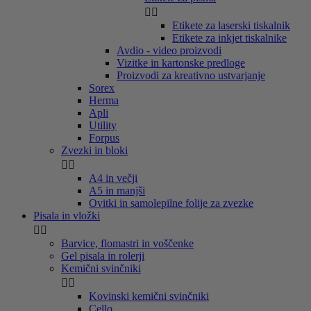


Etikete za laserski tiskalnik
Etikete za inkjet tiskalnike
Avdio - video proizvodi
Vizitke in kartonske predloge
Proizvodi za kreativno ustvarjanje
Sorex
Herma
Apli
Utility
Forpus
Zvezki in bloki


A4 in večji
A5 in manjši
Ovitki in samolepilne folije za zvezke
Pisala in vložki


Barvice, flomastri in voščenke
Gel pisala in rolerji
Kemični svinčniki


Kovinski kemični svinčniki
Cello