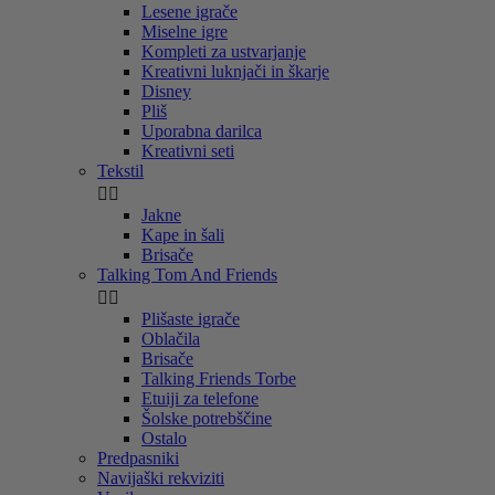
Lesene igrače
Miselne igre
Kompleti za ustvarjanje
Kreativni luknjači in škarje
Disney
Pliš
Uporabna darilca
Kreativni seti
Tekstil


Jakne
Kape in šali
Brisače
Talking Tom And Friends


Plišaste igrače
Oblačila
Brisače
Talking Friends Torbe
Etuiji za telefone
Šolske potrebščine
Ostalo
Predpasniki
Navijaški rekviziti