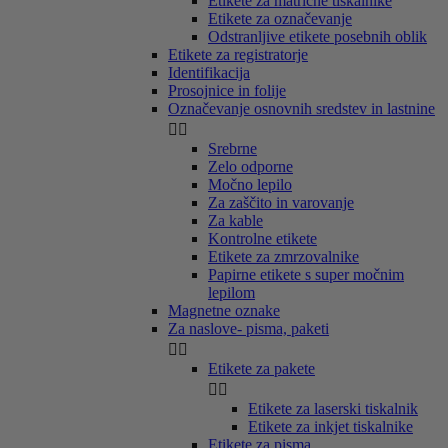
Etikete za matrične tiskalnike
Etikete za označevanje
Odstranljive etikete posebnih oblik
Etikete za registratorje
Identifikacija
Prosojnice in folije
Označevanje osnovnih sredstev in lastnine


Srebrne
Zelo odporne
Močno lepilo
Za zaščito in varovanje
Za kable
Kontrolne etikete
Etikete za zmrzovalnike
Papirne etikete s super močnim
lepilom
Magnetne oznake
Za naslove- pisma, paketi


Etikete za pakete


Etikete za laserski tiskalnik
Etikete za inkjet tiskalnike
Etikete za pisma