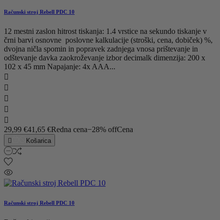
Računski stroj Rebell PDC 10
12 mestni zaslon hitrost tiskanja: 1.4 vrstice na sekundo tiskanje v
črni barvi osnovne poslovne kalkulacije (stroški, cena, dobiček) %,
dvojna ničla spomin in popravek zadnjega vnosa prištevanje in
odštevanje davka zaokroževanje izbor decimalk dimenzija: 200 x
102 x 45 mm Napajanje: 4x AAA...





29,99 €
41,65 €
Redna cena
−28% off
Cena

Košarica
Računski stroj Rebell PDC 10