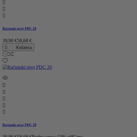



Računski stroj PDC 20
39,90 €
58,68 €

Košarica





Računski stroj PDC 20
39,90 €
58,68 €
Redna cena
−32% off
Cena