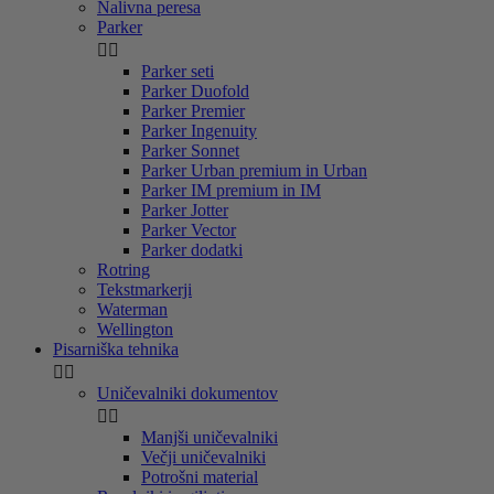
Nalivna peresa
Parker


Parker seti
Parker Duofold
Parker Premier
Parker Ingenuity
Parker Sonnet
Parker Urban premium in Urban
Parker IM premium in IM
Parker Jotter
Parker Vector
Parker dodatki
Rotring
Tekstmarkerji
Waterman
Wellington
Pisarniška tehnika


Uničevalniki dokumentov


Manjši uničevalniki
Večji uničevalniki
Potrošni material