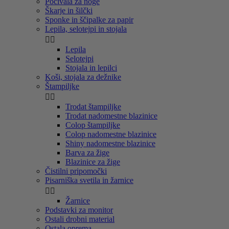
Počivala za noge
Škarje in šilčki
Sponke in ščipalke za papir
Lepila, selotejpi in stojala


Lepila
Selotejpi
Stojala in lepilci
Koši, stojala za dežnike
Štampiljke


Trodat štampiljke
Trodat nadomestne blazinice
Colop štampiljke
Colop nadomestne blazinice
Shiny nadomestne blazinice
Barva za žige
Blazinice za žige
Čistilni pripomočki
Pisarniška svetila in žarnice


Žarnice
Podstavki za monitor
Ostali drobni material
Ostala oprema