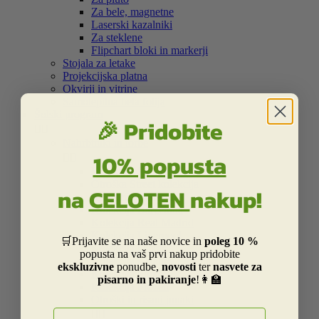
Za bele, magnetne
Laserski kazalniki
Za steklene
Flipchart bloki in markerji
Stojala za letake
Projekcijska platna
Okvirji in vitrine
Samolepilna bela folija
Šolski program
🎉 Pridobite


Nahrbtniki in torbe
10% popusta


Kolekcija Street
Otroška Street kolekcija
na
CELOTEN
nakup!
Kolekcija Centrum
Kolekcija Barcelona
Kolekcija Real Madrid
Kolekcija Liverpool
🛒Prijavite se na naše novice in
poleg 10 %
Kolekcija Dakar
popusta na vaš prvi nakup pridobite
Kolekcija Catalina Estrada
ekskluzivne
ponudbe,
novosti
ter
nasvete za
Kolekcija Smiley
pisarno in pakiranje
!👩‍🏫
Kolekcija Frozen
Otroški in risani junaki
E-naslov

