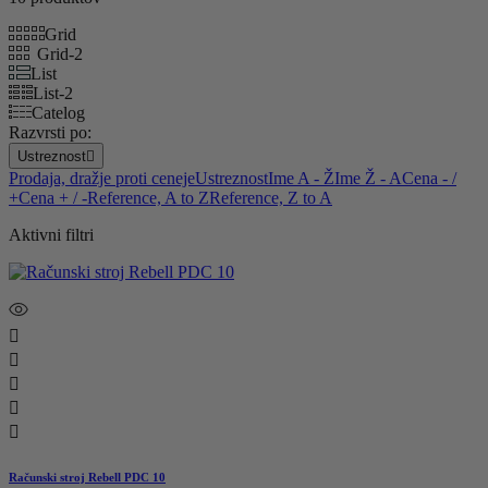
Grid
Grid-2
List
List-2
Catelog
Razvrsti po:
Ustreznost

Prodaja, dražje proti ceneje
Ustreznost
Ime A - Ž
Ime Ž - A
Cena - /
+
Cena + / -
Reference, A to Z
Reference, Z to A
Aktivni filtri





Računski stroj Rebell PDC 10