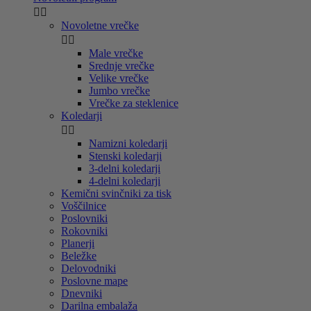


Novoletne vrečke


Male vrečke
Srednje vrečke
Velike vrečke
Jumbo vrečke
Vrečke za steklenice
Koledarji


Namizni koledarji
Stenski koledarji
3-delni koledarji
4-delni koledarji
Kemični svinčniki za tisk
Voščilnice
Poslovniki
Rokovniki
Planerji
Beležke
Delovodniki
Poslovne mape
Dnevniki
Darilna embalaža