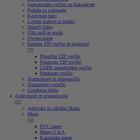
Samolepilne vrečke za dokumente
Polnila za pakiranje
Kartonski tulci
Lepilni trakovi in lepilci
Stretch folija
Olfa noži in rezila
Ovojni papir
Pakirne ZIP vrečke in podobno


Plastične ZIP vrečke
Papirnate ZIP vrečke
LDPE samolepilne vrečke
Papirnate vrečke
Numeratorji in pripomočki
Transportni vozički
Gradbena folija
Arhiviranje in organizacija


Arhivske in odložne škatle
Mape


PVC mape
Mape U in L
Kartonske mape