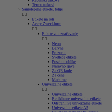
Računski trakovi
Termo trakovi
Samolepilne etikete, folije


Etikete na roli
Avery Zweckform


Etikete za označevanje


Neon
Barvne
Prozorne
Svetleče etikete
Posebne oblike
Naravno rjave
Za QR kode
Za cene
Markirne
Univerzalne etikete


Univerzalne etikete
Reciklirane univerzalne etikete
Odstranljive univerzalne etikete
Univerzalne etikete A5