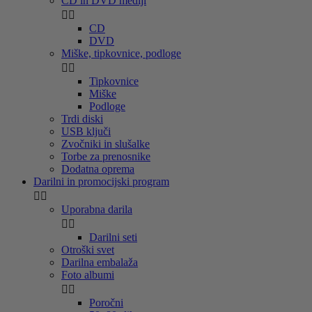
CD in DVD mediji


CD
DVD
Miške, tipkovnice, podloge


Tipkovnice
Miške
Podloge
Trdi diski
USB ključi
Zvočniki in slušalke
Torbe za prenosnike
Dodatna oprema
Darilni in promocijski program


Uporabna darila


Darilni seti
Otroški svet
Darilna embalaža
Foto albumi


Poročni