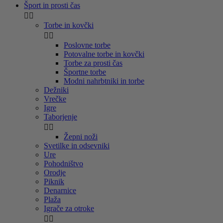
Šport in prosti čas


Torbe in kovčki


Poslovne torbe
Potovalne torbe in kovčki
Torbe za prosti čas
Športne torbe
Modni nahrbtniki in torbe
Dežniki
Vrečke
Igre
Taborjenje


Žepni noži
Svetilke in odsevniki
Ure
Pohodništvo
Orodje
Piknik
Denarnice
Plaža
Igrače za otroke

