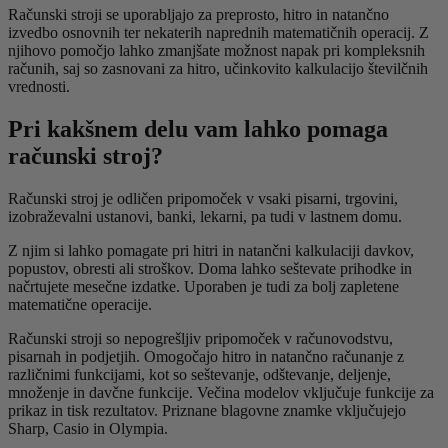
Računski stroji se uporabljajo za preprosto, hitro in natančno
izvedbo osnovnih ter nekaterih naprednih matematičnih operacij. Z
njihovo pomočjo lahko zmanjšate možnost napak pri kompleksnih
računih, saj so zasnovani za hitro, učinkovito kalkulacijo številčnih
vrednosti.
Pri kakšnem delu vam lahko pomaga
računski stroj?
Računski stroj je odličen pripomoček v vsaki pisarni, trgovini,
izobraževalni ustanovi, banki, lekarni, pa tudi v lastnem domu.
Z njim si lahko pomagate pri hitri in natančni kalkulaciji davkov,
popustov, obresti ali stroškov. Doma lahko seštevate prihodke in
načrtujete mesečne izdatke. Uporaben je tudi za bolj zapletene
matematične operacije.
Računski stroji so nepogrešljiv pripomoček v računovodstvu,
pisarnah in podjetjih. Omogočajo hitro in natančno računanje z
različnimi funkcijami, kot so seštevanje, odštevanje, deljenje,
množenje in davčne funkcije. Večina modelov vključuje funkcije za
prikaz in tisk rezultatov. Priznane blagovne znamke vključujejo
Sharp, Casio in Olympia.