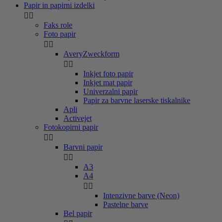
Papir in papirni izdelki


Faks role
Foto papir


AveryZweckform


Inkjet foto papir
Inkjet mat papir
Univerzalni papir
Papir za barvne laserske tiskalnike
Apli
Activejet
Fotokopirni papir


Barvni papir


A3
A4


Intenzivne barve (Neon)
Pastelne barve
Bel papir