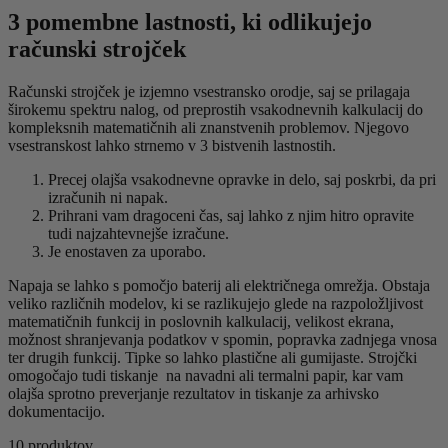
3 pomembne lastnosti, ki odlikujejo
računski strojček
Računski strojček je izjemno vsestransko orodje, saj se prilagaja
širokemu spektru nalog, od preprostih vsakodnevnih kalkulacij do
kompleksnih matematičnih ali znanstvenih problemov. Njegovo
vsestranskost lahko strnemo v 3 bistvenih lastnostih.
Precej olajša vsakodnevne opravke in delo, saj poskrbi, da pri
izračunih ni napak.
Prihrani vam dragoceni čas, saj lahko z njim hitro opravite
tudi najzahtevnejše izračune.
Je enostaven za uporabo.
Napaja se lahko s pomočjo baterij ali električnega omrežja. Obstaja
veliko različnih modelov, ki se razlikujejo glede na razpoložljivost
matematičnih funkcij in poslovnih kalkulacij, velikost ekrana,
možnost shranjevanja podatkov v spomin, popravka zadnjega vnosa
ter drugih funkcij. Tipke so lahko plastične ali gumijaste. Strojčki
omogočajo tudi tiskanje na navadni ali termalni papir, kar vam
olajša sprotno preverjanje rezultatov in tiskanje za arhivsko
dokumentacijo.
10 produktov