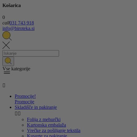
Košarica
0
call
031 743 918
info@biroteka.si
Vse kategorije

Promocije!
Promocije
Skladišče in pakiranje


Folija z mehurčki
Kartonska embalaža
Vrečke za pošiljanje tekstila
Kuverte za pakiranje