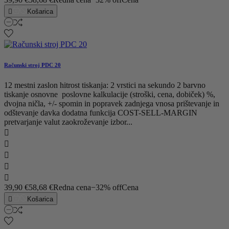

Košarica
Računski stroj PDC 20
12 mestni zaslon hitrost tiskanja: 2 vrstici na sekundo 2 barvno
tiskanje osnovne poslovne kalkulacije (stroški, cena, dobiček) %,
dvojna ničla, +/- spomin in popravek zadnjega vnosa prištevanje in
odštevanje davka dodatna funkcija COST-SELL-MARGIN
pretvarjanje valut zaokroževanje izbor...





39,90 €
58,68 €
Redna cena
−32% off
Cena

Košarica