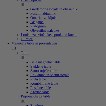


Garderobna stojala in obešalniki
Poštni nabiralniki
Omarice za ključe
Blagajne
Piktogrami
Obvestilne nalepke
Lončki za svinčnike, sponke in kocke
Gumice
Magnetne table in prezentacija


Table


Bele magnetne table
Steklene table
Samostoječe table
Reklamna in Menu stojala
Pluta table
Kombinirane table
Posebne table
Kredne table
Pripomočki za table


Za pluto