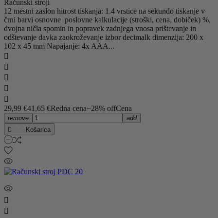
Računski stroji
12 mestni zaslon hitrost tiskanja: 1.4 vrstice na sekundo tiskanje v
črni barvi osnovne poslovne kalkulacije (stroški, cena, dobiček) %,
dvojna ničla spomin in popravek zadnjega vnosa prištevanje in
odštevanje davka zaokroževanje izbor decimalk dimenzija: 200 x
102 x 45 mm Napajanje: 4x AAA...





29,99 €
41,65 €
Redna cena
−28% off
Cena
remove
add

Košarica

