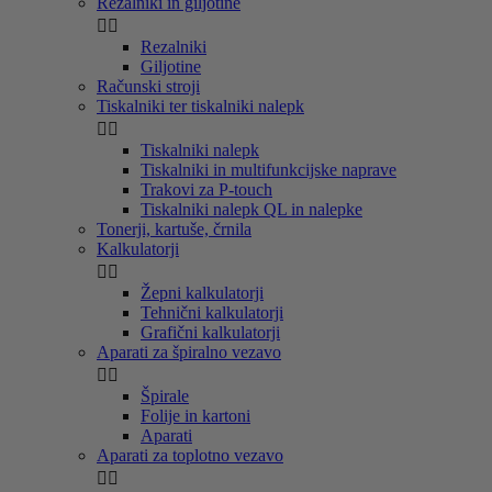
Rezalniki in giljotine


Rezalniki
Giljotine
Računski stroji
Tiskalniki ter tiskalniki nalepk


Tiskalniki nalepk
Tiskalniki in multifunkcijske naprave
Trakovi za P-touch
Tiskalniki nalepk QL in nalepke
Tonerji, kartuše, črnila
Kalkulatorji


Žepni kalkulatorji
Tehnični kalkulatorji
Grafični kalkulatorji
Aparati za špiralno vezavo


Špirale
Folije in kartoni
Aparati
Aparati za toplotno vezavo

