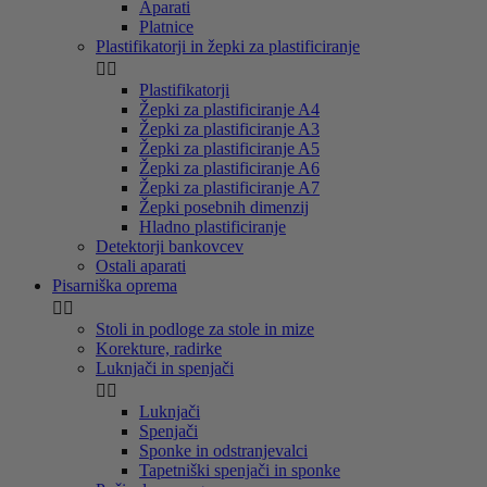
Aparati
Platnice
Plastifikatorji in žepki za plastificiranje


Plastifikatorji
Žepki za plastificiranje A4
Žepki za plastificiranje A3
Žepki za plastificiranje A5
Žepki za plastificiranje A6
Žepki za plastificiranje A7
Žepki posebnih dimenzij
Hladno plastificiranje
Detektorji bankovcev
Ostali aparati
Pisarniška oprema


Stoli in podloge za stole in mize
Korekture, radirke
Luknjači in spenjači


Luknjači
Spenjači
Sponke in odstranjevalci
Tapetniški spenjači in sponke