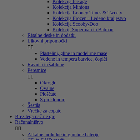
Kolekcija Ice age
Kolekcija Minions
Kolekcija Looney Tunes & Tweety
Kolekcija Frozen - Ledeno kraljestvo
Kolekcija Scooby-Doo
Kolekciji Superman in Batman
Risalne deske in dodatki
Likovni pripomočki


Plastelini, gline in modelirne mase
Vodene in tempera barvice, čopiči
Ravnila in šablone
Peresnice


Okrogle
Ovalne
Ploščate
S preklopom
Šestila
Vrečke za copate
Brez tega pač ne gre
Računalništvo


Alkalne, polnilne in gumbne baterije