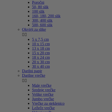
Poročni
50, 80 slik
100 slik
160, 180, 200 slik
300, 400 slik
500, 600 slik
Okvirji za slike


5 x 7,5 cm
10 x 15 cm
13 x 18 cm
15 x 20 cm
18 x 24 cm
20 x 30 cm
30 x 40 cm
Darilni papir
Darilne vrečke


Male vrečke
Srednje vrečke
Velike vrečke
Jumbo vrečke
Vrečke za steklenico
Ležeče vrečke