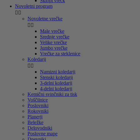
Sklopi vrečk
Novoletni program


Novoletne vrečke


Male vrečke
Srednje vrečke
Velike vrečke
Jumbo vrečke
Vrečke za steklenice
Koledarji


Namizni koledarji
Stenski koledarji
3-delni koledarji
4-delni koledarji
Kemični svinčniki za tisk
Voščilnice
Poslovniki
Rokovniki
Planerji
Beležke
Delovodniki
Poslovne mape
Dnevniki