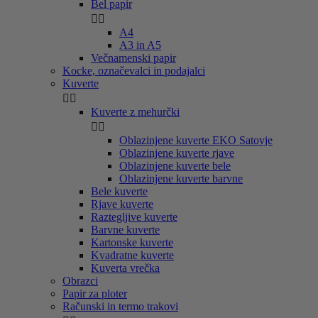
Bel papir


A4
A3 in A5
Večnamenski papir
Kocke, označevalci in podajalci
Kuverte


Kuverte z mehurčki


Oblazinjene kuverte EKO Satovje
Oblazinjene kuverte rjave
Oblazinjene kuverte bele
Oblazinjene kuverte barvne
Bele kuverte
Rjave kuverte
Raztegljive kuverte
Barvne kuverte
Kartonske kuverte
Kvadratne kuverte
Kuverta vrečka
Obrazci
Papir za ploter
Računski in termo trakovi