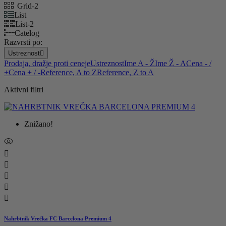
Grid-2
List
List-2
Catelog
Razvrsti po:
Ustreznost

Prodaja, dražje proti ceneje
Ustreznost
Ime A - Ž
Ime Ž - A
Cena - /
+
Cena + / -
Reference, A to Z
Reference, Z to A
Aktivni filtri
Znižano!





Nahrbtnik Vrečka FC Barcelona Premium 4