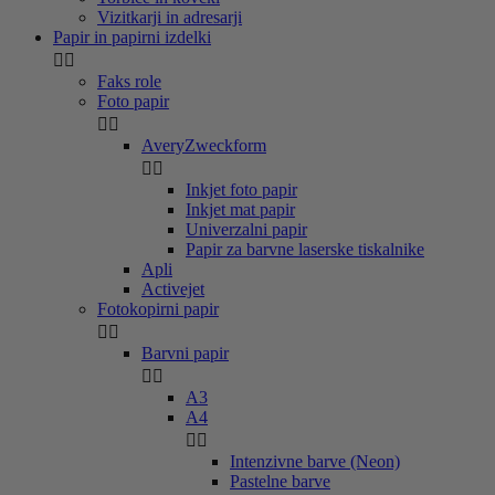
Vizitkarji in adresarji
Papir in papirni izdelki


Faks role
Foto papir


AveryZweckform


Inkjet foto papir
Inkjet mat papir
Univerzalni papir
Papir za barvne laserske tiskalnike
Apli
Activejet
Fotokopirni papir


Barvni papir


A3
A4


Intenzivne barve (Neon)
Pastelne barve