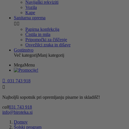
Navijaški rekviziti
Vozila
Kape
Sanitarna oprema


Papirna konfekcija
Čistila in mila
Pripomočki za čiščenje
Osvežilci zraka in dišave
Gostinstvo
Več kategorij
Manj kategorij
MegaMenu

031 743 918

Najboljši sopotnik pri opremljanju pisarne in skladišč!
call
031 743 918
info@biroteka.si
Domov
Šolski program