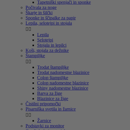
Tapetniški spenjači in sponke
Počivala za noge
Škarje in šilčki
Sponke in ščipalke za papir
Lepila, selotejpi in stojala


Lepila
Selotejpi
Stojala in lepilci
Koši, stojala za dežnike
Štampiljke


Trodat štampiljke
Trodat nadomestne blazinice
Colop štampiljke
Colop nadomestne blazinice
Shiny nadomestne blazinice
Barva za žige
Blazinice za žige
Čistilni pripomočki
Pisarniška svetila in žarnice


Žarnice
Podstavki za monitor