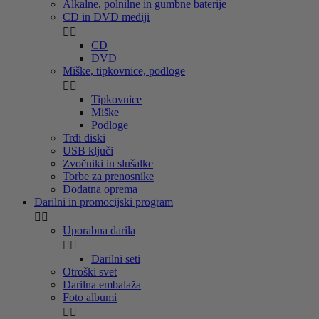
Alkalne, polnilne in gumbne baterije
CD in DVD mediji


CD
DVD
Miške, tipkovnice, podloge


Tipkovnice
Miške
Podloge
Trdi diski
USB ključi
Zvočniki in slušalke
Torbe za prenosnike
Dodatna oprema
Darilni in promocijski program


Uporabna darila


Darilni seti
Otroški svet
Darilna embalaža
Foto albumi

