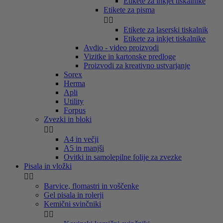
Etikete za inkjet tiskalnike
Etikete za pisma


Etikete za laserski tiskalnik
Etikete za inkjet tiskalnike
Avdio - video proizvodi
Vizitke in kartonske predloge
Proizvodi za kreativno ustvarjanje
Sorex
Herma
Apli
Utility
Forpus
Zvezki in bloki


A4 in večji
A5 in manjši
Ovitki in samolepilne folije za zvezke
Pisala in vložki


Barvice, flomastri in voščenke
Gel pisala in rolerji
Kemični svinčniki

