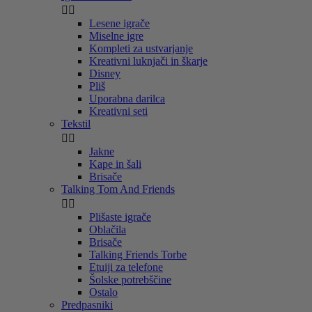


Lesene igrače
Miselne igre
Kompleti za ustvarjanje
Kreativni luknjači in škarje
Disney
Pliš
Uporabna darilca
Kreativni seti
Tekstil


Jakne
Kape in šali
Brisače
Talking Tom And Friends


Plišaste igrače
Oblačila
Brisače
Talking Friends Torbe
Etuiji za telefone
Šolske potrebščine
Ostalo
Predpasniki