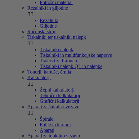
Potrošni material
Rezalniki in giljotine


Rezalniki
Giljotine
Računski stroji
Tiskalniki ter tiskalniki nalepk


Tiskalniki nalepk
Tiskalniki in multifunkcijske naprave
Trakovi za P-touch
Tiskalniki nalepk QL in nalepke
Tonerji, kartuše, črnila
Kalkulatorji


Žepni kalkulatorji
Tehnični kalkulatorji
Grafični kalkulatorji
Aparati za špiralno vezavo


Špirale
Folije in kartoni
Aparati
Aparati za toplotno vezavo