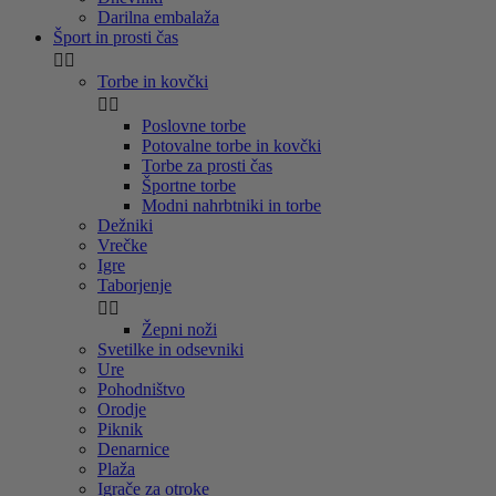
Darilna embalaža
Šport in prosti čas


Torbe in kovčki


Poslovne torbe
Potovalne torbe in kovčki
Torbe za prosti čas
Športne torbe
Modni nahrbtniki in torbe
Dežniki
Vrečke
Igre
Taborjenje


Žepni noži
Svetilke in odsevniki
Ure
Pohodništvo
Orodje
Piknik
Denarnice
Plaža
Igrače za otroke