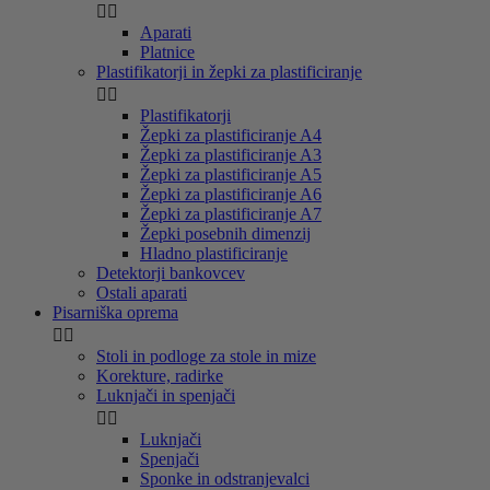


Aparati
Platnice
Plastifikatorji in žepki za plastificiranje


Plastifikatorji
Žepki za plastificiranje A4
Žepki za plastificiranje A3
Žepki za plastificiranje A5
Žepki za plastificiranje A6
Žepki za plastificiranje A7
Žepki posebnih dimenzij
Hladno plastificiranje
Detektorji bankovcev
Ostali aparati
Pisarniška oprema


Stoli in podloge za stole in mize
Korekture, radirke
Luknjači in spenjači


Luknjači
Spenjači
Sponke in odstranjevalci