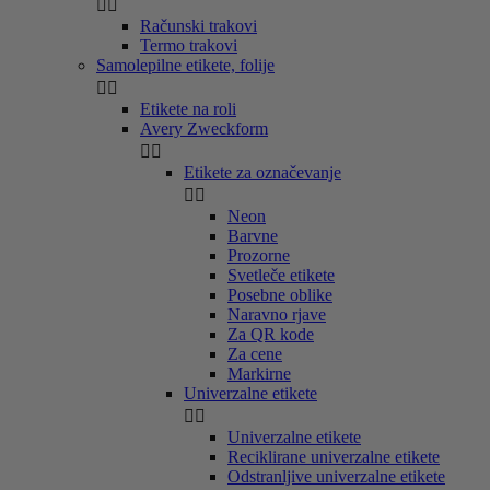


Računski trakovi
Termo trakovi
Samolepilne etikete, folije


Etikete na roli
Avery Zweckform


Etikete za označevanje


Neon
Barvne
Prozorne
Svetleče etikete
Posebne oblike
Naravno rjave
Za QR kode
Za cene
Markirne
Univerzalne etikete


Univerzalne etikete
Reciklirane univerzalne etikete
Odstranljive univerzalne etikete