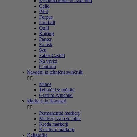
Kovinski kemični svinčniki
Cello
Pilot
Forpus
Uni-ball
Quill
Rotring
Parker
Za tisk
Seti
Faber-Castell
Na vrvici
Centrum
Navadni in tehnični svinčniki


Mince
Tehnični svinčniki
Grafitni svinčniki
Markerji in flomastri


Permanentni markerji
Markerji za bele table
Kreda markerji
Kreativni markerji
Kaligrafija