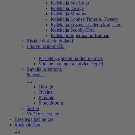
Kolekcija Soy Luna
Kolekcija Ice age
Kolekcija Minions
Kolekcija Looney Tunes & Tweety
Kolekcija Frozen - Ledeno kraljestvo
Kolekcija Scooby-Doo
Kolekciji Superman in Batman
Risalne deske in dodatki
Likovni pripomočki


Plastelini, gline in modelirne mase
Vodene in tempera barvice, čopiči
Ravnila in šablone
Peresnice


Okrogle
Ovalne
Ploščate
S preklopom
Šestila
Vrečke za copate
Brez tega pač ne gre
Računalništvo

