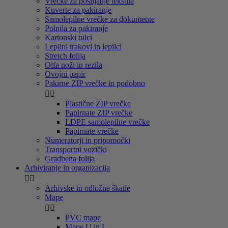
Vrečke za pošiljanje tekstila
Kuverte za pakiranje
Samolepilne vrečke za dokumente
Polnila za pakiranje
Kartonski tulci
Lepilni trakovi in lepilci
Stretch folija
Olfa noži in rezila
Ovojni papir
Pakirne ZIP vrečke in podobno


Plastične ZIP vrečke
Papirnate ZIP vrečke
LDPE samolepilne vrečke
Papirnate vrečke
Numeratorji in pripomočki
Transportni vozički
Gradbena folija
Arhiviranje in organizacija


Arhivske in odložne škatle
Mape


PVC mape
Mape U in L