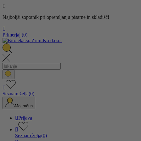

Najboljši sopotnik pri opremljanju pisarne in skladišč!

Primerjaj
(0)

Seznam želja
(
0
)
Moj račun

Prijava

Seznam želja
(
0
)