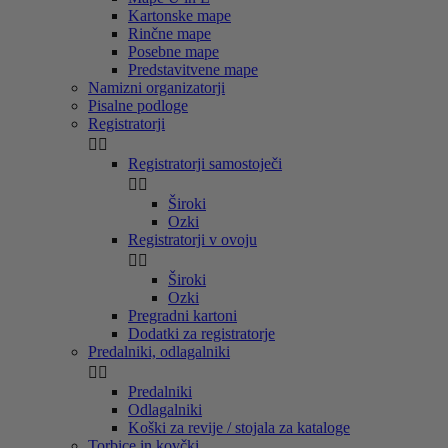
Kartonske mape
Rinčne mape
Posebne mape
Predstavitvene mape
Namizni organizatorji
Pisalne podloge
Registratorji


Registratorji samostoječi


Široki
Ozki
Registratorji v ovoju


Široki
Ozki
Pregradni kartoni
Dodatki za registratorje
Predalniki, odlagalniki


Predalniki
Odlagalniki
Koški za revije / stojala za kataloge
Torbice in kovčki