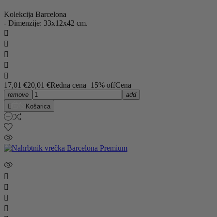
Kolekcija Barcelona
- Dimenzije: 33x12x42 cm.





17,01 €
20,01 €
Redna cena
−15% off
Cena
remove
add

Košarica



