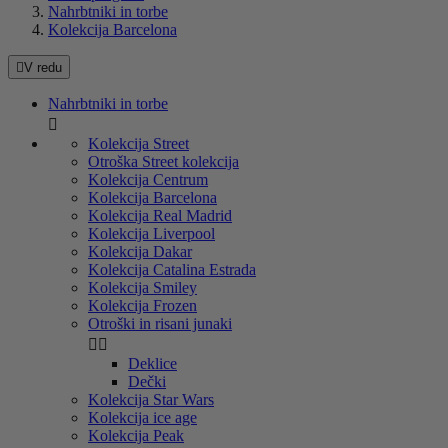
Nahrbtniki in torbe
Kolekcija Barcelona

V redu
Nahrbtniki in torbe

Kolekcija Street
Otroška Street kolekcija
Kolekcija Centrum
Kolekcija Barcelona
Kolekcija Real Madrid
Kolekcija Liverpool
Kolekcija Dakar
Kolekcija Catalina Estrada
Kolekcija Smiley
Kolekcija Frozen
Otroški in risani junaki


Deklice
Dečki
Kolekcija Star Wars
Kolekcija ice age
Kolekcija Peak