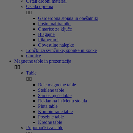
Ostali drobni material
Ostala oprema


Garderobna stojala in obešalniki
Poštni nabiralniki
Omarice za ključe
Blagajne
Piktogrami
Obvestilne nalepke
Lončki za svinčnike, sponke in kocke
Gumice
Magnetne table in prezentacija


Table


Bele magnetne table
Steklene table
Samostoječe table
Reklamna in Menu stojala
Pluta table
Kombinirane table
Posebne table
Kredne table
Pripomočki za table