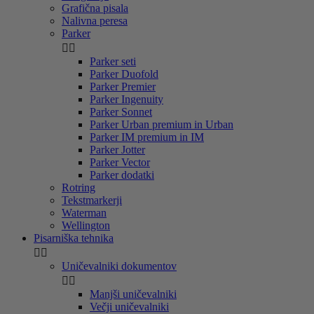
Grafična pisala
Nalivna peresa
Parker


Parker seti
Parker Duofold
Parker Premier
Parker Ingenuity
Parker Sonnet
Parker Urban premium in Urban
Parker IM premium in IM
Parker Jotter
Parker Vector
Parker dodatki
Rotring
Tekstmarkerji
Waterman
Wellington
Pisarniška tehnika


Uničevalniki dokumentov


Manjši uničevalniki
Večji uničevalniki