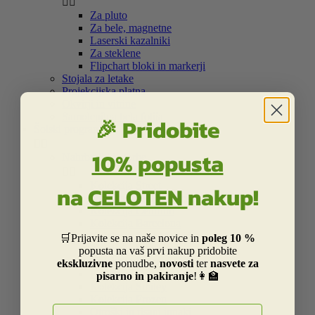


Za pluto
Za bele, magnetne
Laserski kazalniki
Za steklene
Flipchart bloki in markerji
Stojala za letake
Projekcijska platna
Okvirji in vitrine
Samolepilna bela folija
🎉 Pridobite
Šolski program


10% popusta
Nahrbtniki in torbe


Kolekcija Street
na
CELOTEN
nakup!
Otroška Street kolekcija
Kolekcija Centrum
Kolekcija Barcelona
Kolekcija Real Madrid
🛒Prijavite se na naše novice in
poleg 10 %
Kolekcija Liverpool
popusta na vaš prvi nakup pridobite
Kolekcija Dakar
ekskluzivne
ponudbe,
novosti
ter
nasvete za
Kolekcija Catalina Estrada
pisarno in pakiranje
!👩‍🏫
Kolekcija Smiley
Kolekcija Frozen
E-naslov
Otroški in risani junaki