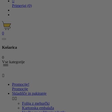

Primerjaj
(0)
0
Košarica
0
Vse kategorije

Promocije!
Promocije
Skladišče in pakiranje


Folija z mehurčki
Kartonska embalaža