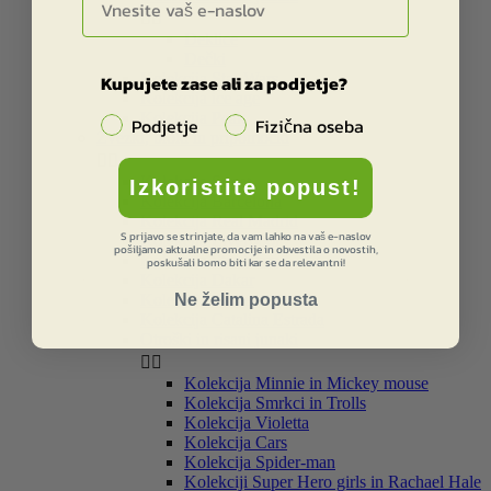


Deklice
Dečki
Kolekcija Star Wars
Kupujete zase ali za podjetje?
Kolekcija ice age
Kolekcija Peak
Podjetje
Fizična oseba
Zvezki, bloki in pripomočki


Kolekcija Street
Izkoristite popust!
Kolekcija Barcelona
Kolekcija Real Madrid
S prijavo se strinjate, da vam lahko na vaš e-naslov
Kolekcija Liverpool
pošiljamo aktualne promocije in obvestila o novostih,
Kolekcija Star Wars
poskušali bomo biti kar se da relevantni!
Kolekcija Dakar
Ne želim popusta
Kolekcija Smiley
Kolekcija Catalina Estrada
Otroški in risani junaki


Kolekcija Minnie in Mickey mouse
Kolekcija Smrkci in Trolls
Kolekcija Violetta
Kolekcija Cars
Kolekcija Spider-man
Kolekciji Super Hero girls in Rachael Hale