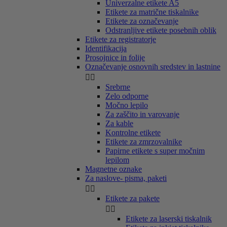
Univerzalne etikete A5
Etikete za matrične tiskalnike
Etikete za označevanje
Odstranljive etikete posebnih oblik
Etikete za registratorje
Identifikacija
Prosojnice in folije
Označevanje osnovnih sredstev in lastnine


Srebrne
Zelo odporne
Močno lepilo
Za zaščito in varovanje
Za kable
Kontrolne etikete
Etikete za zmrzovalnike
Papirne etikete s super močnim
lepilom
Magnetne oznake
Za naslove- pisma, paketi


Etikete za pakete


Etikete za laserski tiskalnik