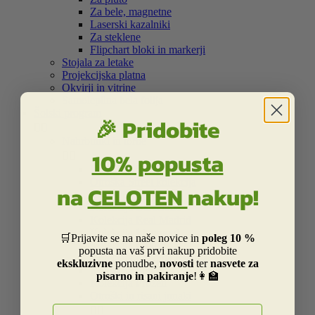
Za bele, magnetne
Laserski kazalniki
Za steklene
Flipchart bloki in markerji
Stojala za letake
Projekcijska platna
Okvirji in vitrine
Samolepilna bela folija
Šolski program
🎉 Pridobite


Nahrbtniki in torbe
10% popusta


Kolekcija Street
Otroška Street kolekcija
na
CELOTEN
nakup!
Kolekcija Centrum
Kolekcija Barcelona
Kolekcija Real Madrid
Kolekcija Liverpool
🛒Prijavite se na naše novice in
poleg 10 %
Kolekcija Dakar
popusta na vaš prvi nakup pridobite
Kolekcija Catalina Estrada
ekskluzivne
ponudbe,
novosti
ter
nasvete za
Kolekcija Smiley
pisarno in pakiranje
!👩‍🏫
Kolekcija Frozen
Otroški in risani junaki
E-naslov

