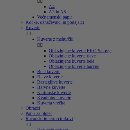


A4
A3 in A5
Večnamenski papir
Kocke, označevalci in podajalci
Kuverte


Kuverte z mehurčki


Oblazinjene kuverte EKO Satovje
Oblazinjene kuverte rjave
Oblazinjene kuverte bele
Oblazinjene kuverte barvne
Bele kuverte
Rjave kuverte
Raztegljive kuverte
Barvne kuverte
Kartonske kuverte
Kvadratne kuverte
Kuverta vrečka
Obrazci
Papir za ploter
Računski in termo trakovi

