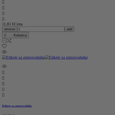




11,81 €
Cena
remove
add

Košarica





Etikete za zmrzovalnike