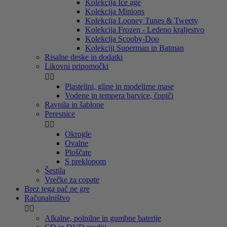
Kolekcija Ice age
Kolekcija Minions
Kolekcija Looney Tunes & Tweety
Kolekcija Frozen - Ledeno kraljestvo
Kolekcija Scooby-Doo
Kolekciji Superman in Batman
Risalne deske in dodatki
Likovni pripomočki


Plastelini, gline in modelirne mase
Vodene in tempera barvice, čopiči
Ravnila in šablone
Peresnice


Okrogle
Ovalne
Ploščate
S preklopom
Šestila
Vrečke za copate
Brez tega pač ne gre
Računalništvo


Alkalne, polnilne in gumbne baterije