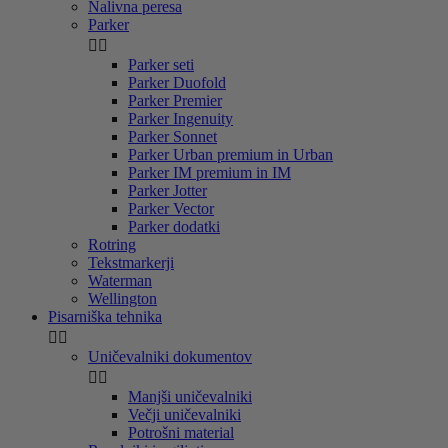
Nalivna peresa
Parker


Parker seti
Parker Duofold
Parker Premier
Parker Ingenuity
Parker Sonnet
Parker Urban premium in Urban
Parker IM premium in IM
Parker Jotter
Parker Vector
Parker dodatki
Rotring
Tekstmarkerji
Waterman
Wellington
Pisarniška tehnika


Uničevalniki dokumentov


Manjši uničevalniki
Večji uničevalniki
Potrošni material