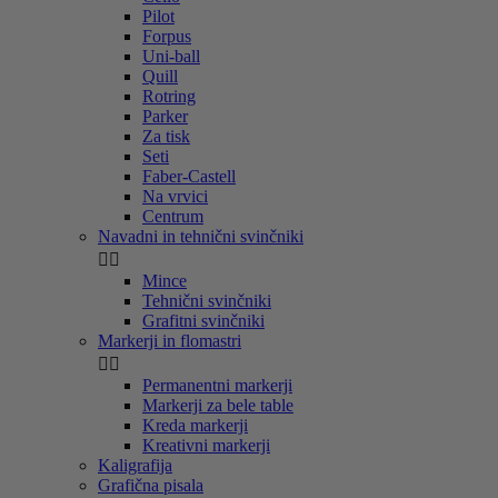
Pilot
Forpus
Uni-ball
Quill
Rotring
Parker
Za tisk
Seti
Faber-Castell
Na vrvici
Centrum
Navadni in tehnični svinčniki


Mince
Tehnični svinčniki
Grafitni svinčniki
Markerji in flomastri


Permanentni markerji
Markerji za bele table
Kreda markerji
Kreativni markerji
Kaligrafija
Grafična pisala