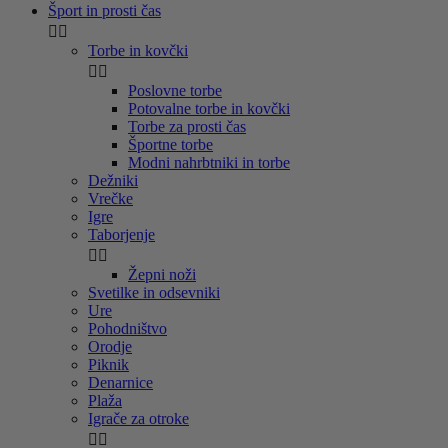
Šport in prosti čas


Torbe in kovčki


Poslovne torbe
Potovalne torbe in kovčki
Torbe za prosti čas
Športne torbe
Modni nahrbtniki in torbe
Dežniki
Vrečke
Igre
Taborjenje


Žepni noži
Svetilke in odsevniki
Ure
Pohodništvo
Orodje
Piknik
Denarnice
Plaža
Igrače za otroke

