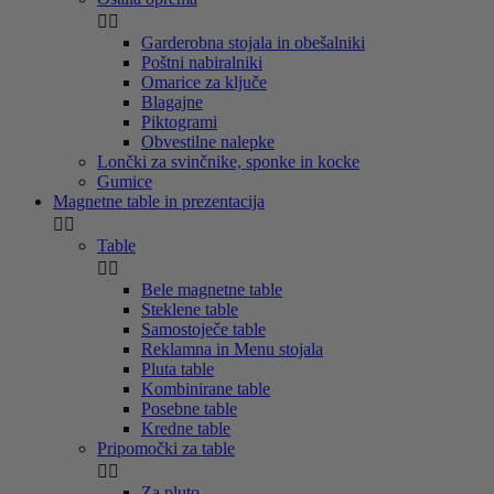


Garderobna stojala in obešalniki
Poštni nabiralniki
Omarice za ključe
Blagajne
Piktogrami
Obvestilne nalepke
Lončki za svinčnike, sponke in kocke
Gumice
Magnetne table in prezentacija


Table


Bele magnetne table
Steklene table
Samostoječe table
Reklamna in Menu stojala
Pluta table
Kombinirane table
Posebne table
Kredne table
Pripomočki za table


Za pluto