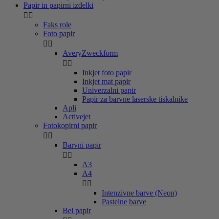
Papir in papirni izdelki


Faks role
Foto papir


AveryZweckform


Inkjet foto papir
Inkjet mat papir
Univerzalni papir
Papir za barvne laserske tiskalnike
Apli
Activejet
Fotokopirni papir


Barvni papir


A3
A4


Intenzivne barve (Neon)
Pastelne barve
Bel papir