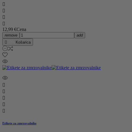




12,99 €
Cena
remove
add

Košarica





Etikete za zmrzovalnike