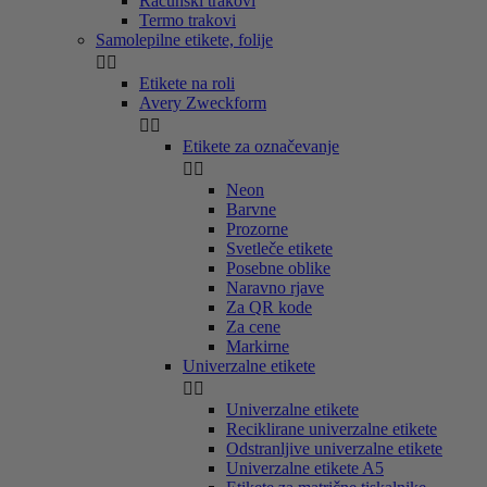
Računski trakovi
Termo trakovi
Samolepilne etikete, folije


Etikete na roli
Avery Zweckform


Etikete za označevanje


Neon
Barvne
Prozorne
Svetleče etikete
Posebne oblike
Naravno rjave
Za QR kode
Za cene
Markirne
Univerzalne etikete


Univerzalne etikete
Reciklirane univerzalne etikete
Odstranljive univerzalne etikete
Univerzalne etikete A5