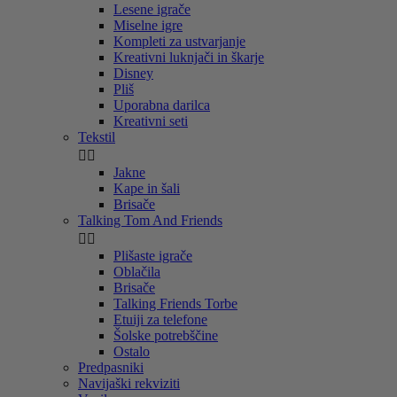
Lesene igrače
Miselne igre
Kompleti za ustvarjanje
Kreativni luknjači in škarje
Disney
Pliš
Uporabna darilca
Kreativni seti
Tekstil


Jakne
Kape in šali
Brisače
Talking Tom And Friends


Plišaste igrače
Oblačila
Brisače
Talking Friends Torbe
Etuiji za telefone
Šolske potrebščine
Ostalo
Predpasniki
Navijaški rekviziti