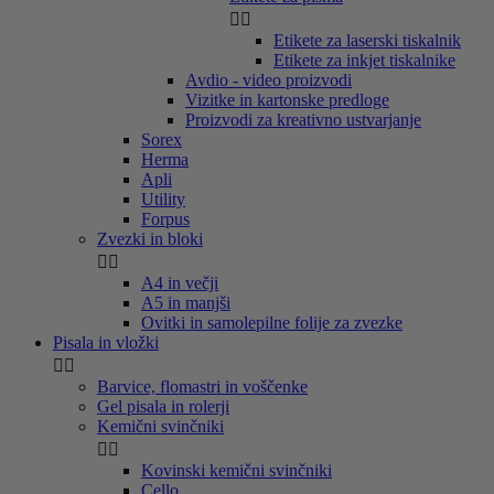


Etikete za laserski tiskalnik
Etikete za inkjet tiskalnike
Avdio - video proizvodi
Vizitke in kartonske predloge
Proizvodi za kreativno ustvarjanje
Sorex
Herma
Apli
Utility
Forpus
Zvezki in bloki


A4 in večji
A5 in manjši
Ovitki in samolepilne folije za zvezke
Pisala in vložki


Barvice, flomastri in voščenke
Gel pisala in rolerji
Kemični svinčniki


Kovinski kemični svinčniki
Cello