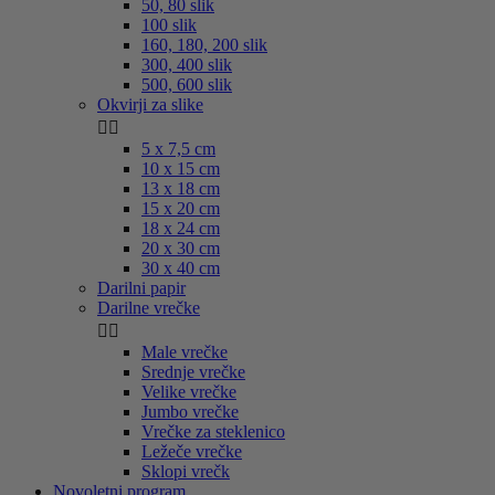
50, 80 slik
100 slik
160, 180, 200 slik
300, 400 slik
500, 600 slik
Okvirji za slike


5 x 7,5 cm
10 x 15 cm
13 x 18 cm
15 x 20 cm
18 x 24 cm
20 x 30 cm
30 x 40 cm
Darilni papir
Darilne vrečke


Male vrečke
Srednje vrečke
Velike vrečke
Jumbo vrečke
Vrečke za steklenico
Ležeče vrečke
Sklopi vrečk
Novoletni program