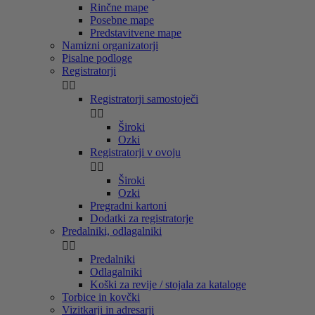
Rinčne mape
Posebne mape
Predstavitvene mape
Namizni organizatorji
Pisalne podloge
Registratorji


Registratorji samostoječi


Široki
Ozki
Registratorji v ovoju


Široki
Ozki
Pregradni kartoni
Dodatki za registratorje
Predalniki, odlagalniki


Predalniki
Odlagalniki
Koški za revije / stojala za kataloge
Torbice in kovčki
Vizitkarji in adresarji