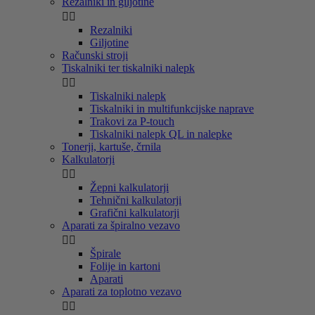
Rezalniki in giljotine


Rezalniki
Giljotine
Računski stroji
Tiskalniki ter tiskalniki nalepk


Tiskalniki nalepk
Tiskalniki in multifunkcijske naprave
Trakovi za P-touch
Tiskalniki nalepk QL in nalepke
Tonerji, kartuše, črnila
Kalkulatorji


Žepni kalkulatorji
Tehnični kalkulatorji
Grafični kalkulatorji
Aparati za špiralno vezavo


Špirale
Folije in kartoni
Aparati
Aparati za toplotno vezavo

