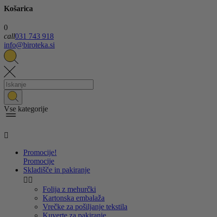
Košarica
0
call
031 743 918
info@biroteka.si
Vse kategorije

Promocije!
Promocije
Skladišče in pakiranje


Folija z mehurčki
Kartonska embalaža
Vrečke za pošiljanje tekstila
Kuverte za pakiranje