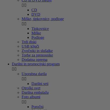
CD in DVD mediji


CD
DVD
Miške, tipkovnice, podloge


Tipkovnice
Miške
Podloge
Trdi diski
USB ključi
Zvočniki in slušalke
Torbe za prenosnike
Dodatna oprema
Darilni in promocijski program


Uporabna darila


Darilni seti
Otroški svet
Darilna embalaža
Foto albumi


Poročni