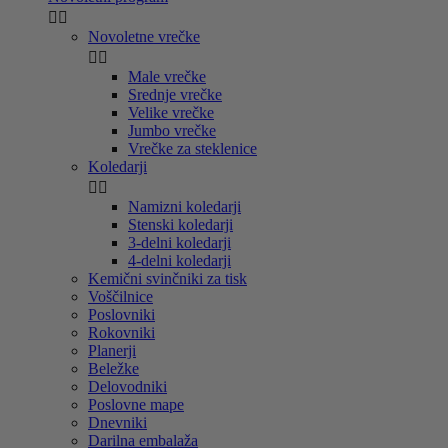


Novoletne vrečke


Male vrečke
Srednje vrečke
Velike vrečke
Jumbo vrečke
Vrečke za steklenice
Koledarji


Namizni koledarji
Stenski koledarji
3-delni koledarji
4-delni koledarji
Kemični svinčniki za tisk
Voščilnice
Poslovniki
Rokovniki
Planerji
Beležke
Delovodniki
Poslovne mape
Dnevniki
Darilna embalaža