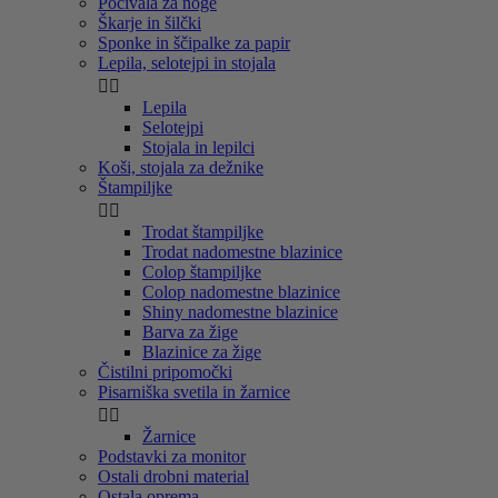
Počivala za noge
Škarje in šilčki
Sponke in ščipalke za papir
Lepila, selotejpi in stojala


Lepila
Selotejpi
Stojala in lepilci
Koši, stojala za dežnike
Štampiljke


Trodat štampiljke
Trodat nadomestne blazinice
Colop štampiljke
Colop nadomestne blazinice
Shiny nadomestne blazinice
Barva za žige
Blazinice za žige
Čistilni pripomočki
Pisarniška svetila in žarnice


Žarnice
Podstavki za monitor
Ostali drobni material
Ostala oprema