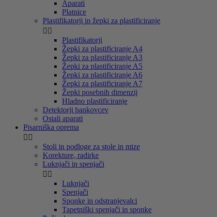
Aparati
Platnice
Plastifikatorji in žepki za plastificiranje


Plastifikatorji
Žepki za plastificiranje A4
Žepki za plastificiranje A3
Žepki za plastificiranje A5
Žepki za plastificiranje A6
Žepki za plastificiranje A7
Žepki posebnih dimenzij
Hladno plastificiranje
Detektorji bankovcev
Ostali aparati
Pisarniška oprema


Stoli in podloge za stole in mize
Korekture, radirke
Luknjači in spenjači


Luknjači
Spenjači
Sponke in odstranjevalci
Tapetniški spenjači in sponke