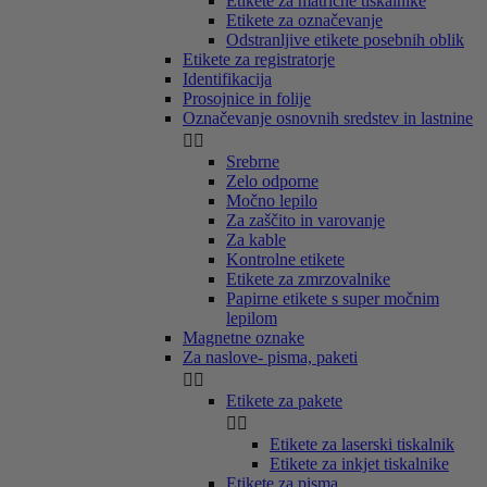
Etikete za matrične tiskalnike
Etikete za označevanje
Odstranljive etikete posebnih oblik
Etikete za registratorje
Identifikacija
Prosojnice in folije
Označevanje osnovnih sredstev in lastnine


Srebrne
Zelo odporne
Močno lepilo
Za zaščito in varovanje
Za kable
Kontrolne etikete
Etikete za zmrzovalnike
Papirne etikete s super močnim
lepilom
Magnetne oznake
Za naslove- pisma, paketi


Etikete za pakete


Etikete za laserski tiskalnik
Etikete za inkjet tiskalnike
Etikete za pisma