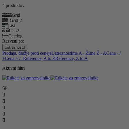
4 produktov
Grid
Grid-2
List
List-2
Catelog
Razvrsti po:
Ustreznost

Prodaja, dražje proti ceneje
Ustreznost
Ime A - Ž
Ime Ž - A
Cena - /
+
Cena + / -
Reference, A to Z
Reference, Z to A
Aktivni filtri




