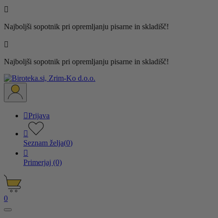

Najboljši sopotnik pri opremljanju pisarne in skladišč!

Najboljši sopotnik pri opremljanju pisarne in skladišč!

Prijava

Seznam želja
(
0
)

Primerjaj
(0)
0