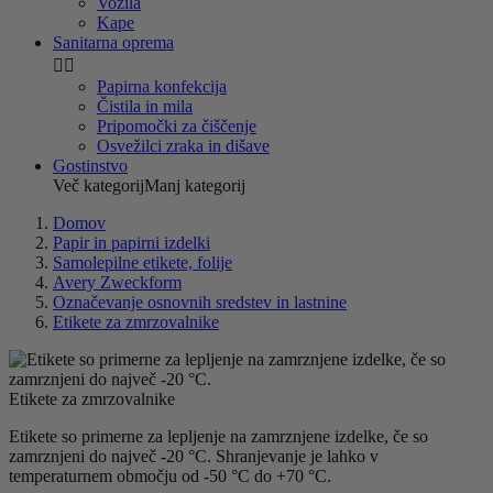
Vozila
Kape
Sanitarna oprema


Papirna konfekcija
Čistila in mila
Pripomočki za čiščenje
Osvežilci zraka in dišave
Gostinstvo
Več kategorij
Manj kategorij
Domov
Papir in papirni izdelki
Samolepilne etikete, folije
Avery Zweckform
Označevanje osnovnih sredstev in lastnine
Etikete za zmrzovalnike
Etikete za zmrzovalnike
Etikete so primerne za lepljenje na zamrznjene izdelke, če so
zamrznjeni do največ -20 °C. Shranjevanje je lahko v
temperaturnem območju od -50 °C do +70 °C.