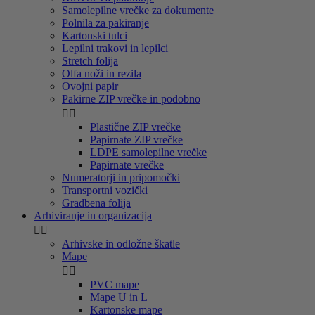
Samolepilne vrečke za dokumente
Polnila za pakiranje
Kartonski tulci
Lepilni trakovi in lepilci
Stretch folija
Olfa noži in rezila
Ovojni papir
Pakirne ZIP vrečke in podobno


Plastične ZIP vrečke
Papirnate ZIP vrečke
LDPE samolepilne vrečke
Papirnate vrečke
Numeratorji in pripomočki
Transportni vozički
Gradbena folija
Arhiviranje in organizacija


Arhivske in odložne škatle
Mape


PVC mape
Mape U in L
Kartonske mape