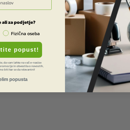
 ali za podjetje?
Fizična oseba
stite popust!
ate, da vam lahko na vaš e-naslov
romocije in obvestila o novostih,
o biti kar se da relevantni!
elim popusta