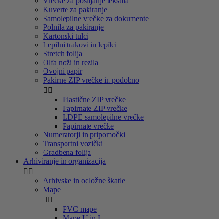
Vrečke za pošiljanje tekstila
Kuverte za pakiranje
Samolepilne vrečke za dokumente
Polnila za pakiranje
Kartonski tulci
Lepilni trakovi in lepilci
Stretch folija
Olfa noži in rezila
Ovojni papir
Pakirne ZIP vrečke in podobno


Plastične ZIP vrečke
Papirnate ZIP vrečke
LDPE samolepilne vrečke
Papirnate vrečke
Numeratorji in pripomočki
Transportni vozički
Gradbena folija
Arhiviranje in organizacija


Arhivske in odložne škatle
Mape


PVC mape
Mape U in L