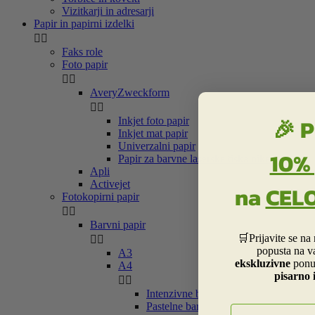
Vizitkarji in adresarji
Papir in papirni izdelki


Faks role
Foto papir


AveryZweckform


🎉 P
Inkjet foto papir
Inkjet mat papir
Univerzalni papir
10%
Papir za barvne laserske tiskalnike
Apli
Activejet
na
CEL
Fotokopirni papir


Barvni papir
🛒Prijavite se na


popusta na v
A3
ekskluzivne
ponu
A4
pisarno 


Intenzivne barve (Neon)
Pastelne barve
E-naslov