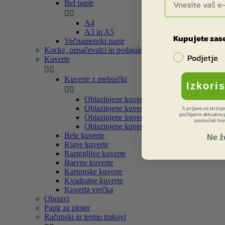
Bel papir


A4
A3 in A5
Kupujete zase
Večnamenski papir
Kocke, označevalci in podajalci
Podjetje
Kuverte


Kuverte z mehurčki
Izkori


Oblazinjene kuverte EKO Satovje
Oblazinjene kuverte rjave
S prijavo se strinj
pošiljamo aktualne p
Oblazinjene kuverte bele
poskušali bom
Oblazinjene kuverte barvne
Bele kuverte
Ne ž
Rjave kuverte
Raztegljive kuverte
Barvne kuverte
Kartonske kuverte
Kvadratne kuverte
Kuverta vrečka
Obrazci
Papir za ploter
Računski in termo trakovi