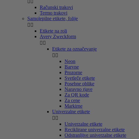


Računski trakovi
Termo trakovi
Samolepilne etikete, folije


Etikete na roli
Avery Zweckform


Etikete za označevanje


Neon
Barvne
Prozorne
Svetleče etikete
Posebne oblike
Naravno rjave
Za QR kode
Za cene
Markirne
Univerzalne etikete


Univerzalne etikete
Reciklirane univerzalne etikete
Odstranljive univerzalne etikete