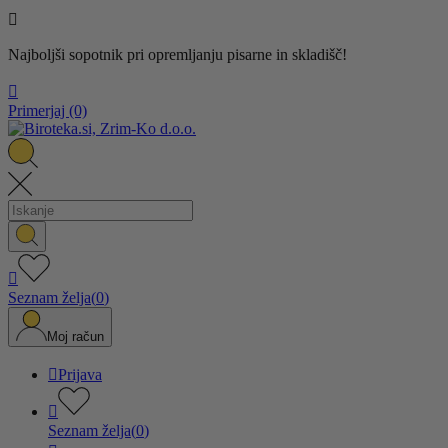

Najboljši sopotnik pri opremljanju pisarne in skladišč!

Primerjaj
(0)

Seznam želja
(
0
)
Moj račun

Prijava

Seznam želja
(
0
)