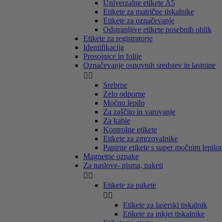
Univerzalne etikete A5
Etikete za matrične tiskalnike
Etikete za označevanje
Odstranljive etikete posebnih oblik
Etikete za registratorje
Identifikacija
Prosojnice in folije
Označevanje osnovnih sredstev in lastnine


Srebrne
Zelo odporne
Močno lepilo
Za zaščito in varovanje
Za kable
Kontrolne etikete
Etikete za zmrzovalnike
Papirne etikete s super močnim lepil
Magnetne oznake
Za naslove- pisma, paketi


Etikete za pakete


Etikete za laserski tiskalnik
Etikete za inkjet tiskalnike