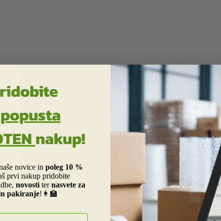
ridobite
 popusta
OTEN
nakup!
 naše novice in
poleg 10 %
aš prvi nakup pridobite
dbe,
novosti
ter
nasvete za
in pakiranje
!👩‍🏫