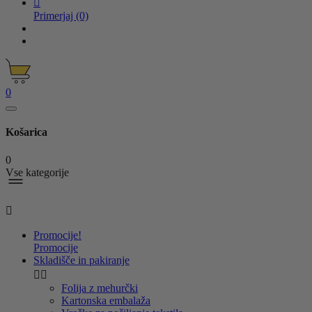

Primerjaj
(0)
0
Košarica
0
Vse kategorije

Promocije!
Promocije
Skladišče in pakiranje


Folija z mehurčki
Kartonska embalaža