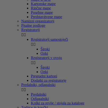
Kartonske mape
Rinčne mape
Posebne mape
Predstavitvene mape
Namizni organizatorji
Pisalne podloge
Registratorji


Registratorji samostoječi


Široki
Ozki
Registratorji v ovoju


Široki
Ozki
Pregradni kartoni
Dodatki za registratorje
Predalniki, odlagalniki


Predalniki
Odlagalniki
Koški za revije / stojala za kataloge
Torbice in kovčki