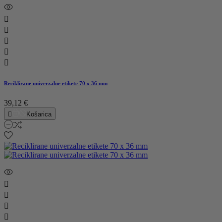





Reciklirane univerzalne etikete 70 x 36 mm
39,12 €

Košarica



