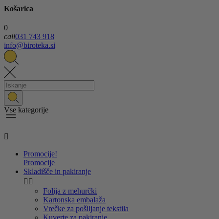
Košarica
0
call
031 743 918
info@biroteka.si
Vse kategorije

Promocije!
Promocije
Skladišče in pakiranje


Folija z mehurčki
Kartonska embalaža
Vrečke za pošiljanje tekstila
Kuverte za pakiranje