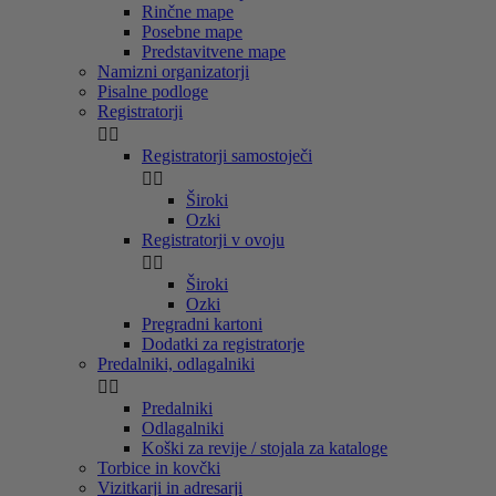
Rinčne mape
Posebne mape
Predstavitvene mape
Namizni organizatorji
Pisalne podloge
Registratorji


Registratorji samostoječi


Široki
Ozki
Registratorji v ovoju


Široki
Ozki
Pregradni kartoni
Dodatki za registratorje
Predalniki, odlagalniki


Predalniki
Odlagalniki
Koški za revije / stojala za kataloge
Torbice in kovčki
Vizitkarji in adresarji