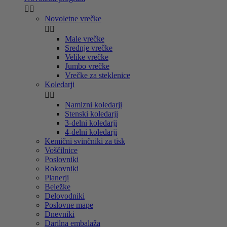


Novoletne vrečke


Male vrečke
Srednje vrečke
Velike vrečke
Jumbo vrečke
Vrečke za steklenice
Koledarji


Namizni koledarji
Stenski koledarji
3-delni koledarji
4-delni koledarji
Kemični svinčniki za tisk
Voščilnice
Poslovniki
Rokovniki
Planerji
Beležke
Delovodniki
Poslovne mape
Dnevniki
Darilna embalaža