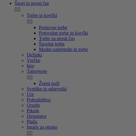
Šport in prosti čas


Torbe in kovčki


Poslovne torbe
Potovalne torbe in kovčki
Torbe za prosti čas
Športne torbe
Modni nahrbtniki in torbe
Dežniki
Vrečke
Igre
Taborjenje


Žepni noži
Svetilke in odsevniki
Ure
Pohodništvo
Orodje
Piknik
Denarnice
Plaža
Igrače za otroke

