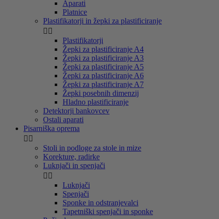
Aparati
Platnice
Plastifikatorji in žepki za plastificiranje


Plastifikatorji
Žepki za plastificiranje A4
Žepki za plastificiranje A3
Žepki za plastificiranje A5
Žepki za plastificiranje A6
Žepki za plastificiranje A7
Žepki posebnih dimenzij
Hladno plastificiranje
Detektorji bankovcev
Ostali aparati
Pisarniška oprema


Stoli in podloge za stole in mize
Korekture, radirke
Luknjači in spenjači


Luknjači
Spenjači
Sponke in odstranjevalci
Tapetniški spenjači in sponke