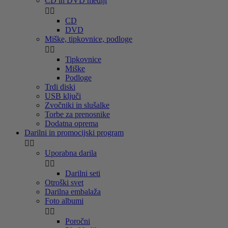
CD in DVD mediji


CD
DVD
Miške, tipkovnice, podloge


Tipkovnice
Miške
Podloge
Trdi diski
USB ključi
Zvočniki in slušalke
Torbe za prenosnike
Dodatna oprema
Darilni in promocijski program


Uporabna darila


Darilni seti
Otroški svet
Darilna embalaža
Foto albumi


Poročni