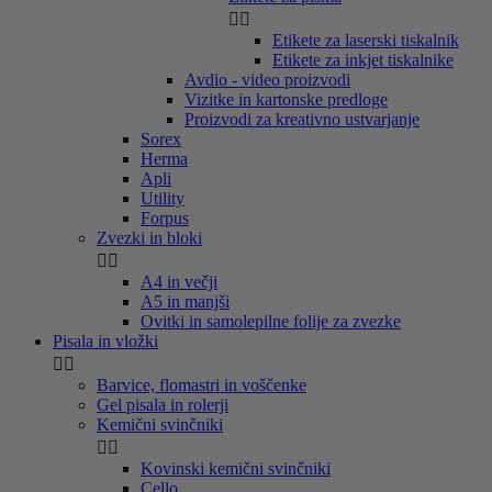


Etikete za laserski tiskalnik
Etikete za inkjet tiskalnike
Avdio - video proizvodi
Vizitke in kartonske predloge
Proizvodi za kreativno ustvarjanje
Sorex
Herma
Apli
Utility
Forpus
Zvezki in bloki


A4 in večji
A5 in manjši
Ovitki in samolepilne folije za zvezke
Pisala in vložki


Barvice, flomastri in voščenke
Gel pisala in rolerji
Kemični svinčniki


Kovinski kemični svinčniki
Cello