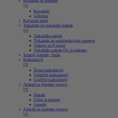
Rezalniki in giljotine


Rezalniki
Giljotine
Računski stroji
Tiskalniki ter tiskalniki nalepk


Tiskalniki nalepk
Tiskalniki in multifunkcijske naprave
Trakovi za P-touch
Tiskalniki nalepk QL in nalepke
Tonerji, kartuše, črnila
Kalkulatorji


Žepni kalkulatorji
Tehnični kalkulatorji
Grafični kalkulatorji
Aparati za špiralno vezavo


Špirale
Folije in kartoni
Aparati
Aparati za toplotno vezavo

