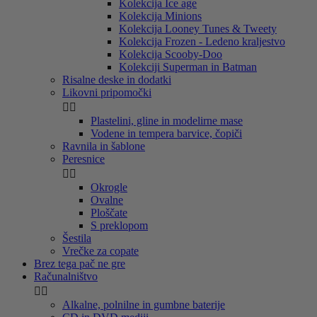
Kolekcija Ice age
Kolekcija Minions
Kolekcija Looney Tunes & Tweety
Kolekcija Frozen - Ledeno kraljestvo
Kolekcija Scooby-Doo
Kolekciji Superman in Batman
Risalne deske in dodatki
Likovni pripomočki


Plastelini, gline in modelirne mase
Vodene in tempera barvice, čopiči
Ravnila in šablone
Peresnice


Okrogle
Ovalne
Ploščate
S preklopom
Šestila
Vrečke za copate
Brez tega pač ne gre
Računalništvo


Alkalne, polnilne in gumbne baterije