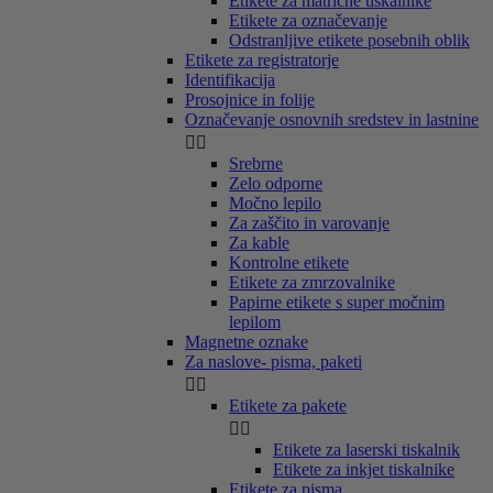
Etikete za matrične tiskalnike
Etikete za označevanje
Odstranljive etikete posebnih oblik
Etikete za registratorje
Identifikacija
Prosojnice in folije
Označevanje osnovnih sredstev in lastnine


Srebrne
Zelo odporne
Močno lepilo
Za zaščito in varovanje
Za kable
Kontrolne etikete
Etikete za zmrzovalnike
Papirne etikete s super močnim
lepilom
Magnetne oznake
Za naslove- pisma, paketi


Etikete za pakete


Etikete za laserski tiskalnik
Etikete za inkjet tiskalnike
Etikete za pisma