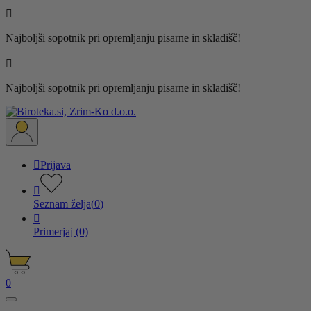

Najboljši sopotnik pri opremljanju pisarne in skladišč!

Najboljši sopotnik pri opremljanju pisarne in skladišč!

Prijava

Seznam želja
(
0
)

Primerjaj
(0)
0