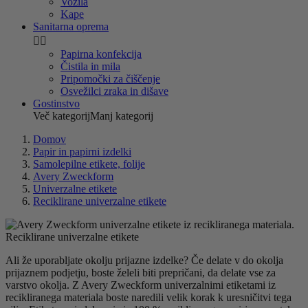
Vozila
Kape
Sanitarna oprema


Papirna konfekcija
Čistila in mila
Pripomočki za čiščenje
Osvežilci zraka in dišave
Gostinstvo
Več kategorij
Manj kategorij
Domov
Papir in papirni izdelki
Samolepilne etikete, folije
Avery Zweckform
Univerzalne etikete
Reciklirane univerzalne etikete
Reciklirane univerzalne etikete
Ali že uporabljate okolju prijazne izdelke? Če delate v do okolja
prijaznem podjetju, boste želeli biti prepričani, da delate vse za
varstvo okolja. Z Avery Zweckform univerzalnimi etiketami iz
recikliranega materiala boste naredili velik korak k uresničitvi tega