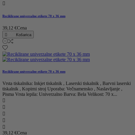

Reciklirane univerzalne etikete 70 x 36 mm
39,12 €
Cena

Košarica
Reciklirane univerzalne etikete 70 x 36 mm
Vrsta tiskalnika: Inkjet tiskalnik , Laserski tiskalnik , Barvni laserski
tiskalnik , Kopirni stroj Uporaba: Večnamensko , Naslavljanje ,
Pisma Vrsta lepila: Univerzalno Barva: Bela Velikost: 70 x...





39,12 €
Cena