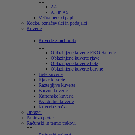


A4
A3 in A5
Večnamenski papir
Kocke, označevalci in podajalci
Kuverte


Kuverte z mehurčki


Oblazinjene kuverte EKO Satovje
Oblazinjene kuverte rjave
Oblazinjene kuverte bele
Oblazinjene kuverte barvne
Bele kuverte
Rjave kuverte
Raztegljive kuverte
Barvne kuverte
Kartonske kuverte
Kvadratne kuverte
Kuverta vrečka
Obrazci
Papir za ploter
Računski in termo trakovi

