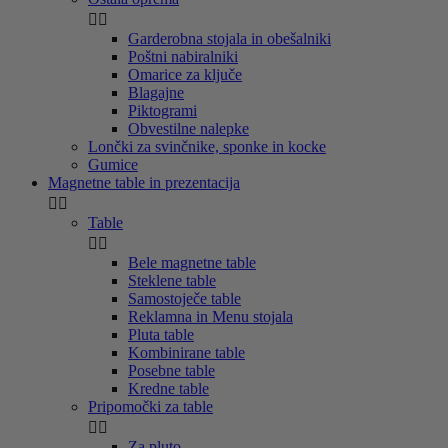


Garderobna stojala in obešalniki
Poštni nabiralniki
Omarice za ključe
Blagajne
Piktogrami
Obvestilne nalepke
Lončki za svinčnike, sponke in kocke
Gumice
Magnetne table in prezentacija


Table


Bele magnetne table
Steklene table
Samostoječe table
Reklamna in Menu stojala
Pluta table
Kombinirane table
Posebne table
Kredne table
Pripomočki za table


Za pluto