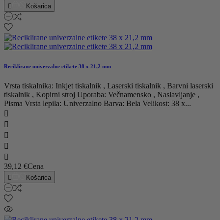

Košarica
Reciklirane univerzalne etikete 38 x 21,2 mm
Vrsta tiskalnika: Inkjet tiskalnik , Laserski tiskalnik , Barvni laserski
tiskalnik , Kopirni stroj Uporaba: Večnamensko , Naslavljanje ,
Pisma Vrsta lepila: Univerzalno Barva: Bela Velikost: 38 x...





39,12 €
Cena

Košarica