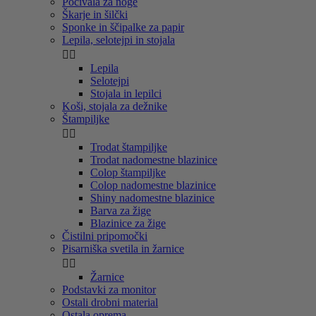
Počivala za noge
Škarje in šilčki
Sponke in ščipalke za papir
Lepila, selotejpi in stojala


Lepila
Selotejpi
Stojala in lepilci
Koši, stojala za dežnike
Štampiljke


Trodat štampiljke
Trodat nadomestne blazinice
Colop štampiljke
Colop nadomestne blazinice
Shiny nadomestne blazinice
Barva za žige
Blazinice za žige
Čistilni pripomočki
Pisarniška svetila in žarnice


Žarnice
Podstavki za monitor
Ostali drobni material
Ostala oprema