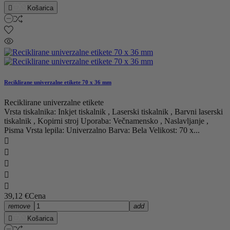

Košarica
Reciklirane univerzalne etikete 70 x 36 mm
Reciklirane univerzalne etikete
Vrsta tiskalnika: Inkjet tiskalnik , Laserski tiskalnik , Barvni laserski
tiskalnik , Kopirni stroj Uporaba: Večnamensko , Naslavljanje ,
Pisma Vrsta lepila: Univerzalno Barva: Bela Velikost: 70 x...





39,12 €
Cena
remove
add

Košarica