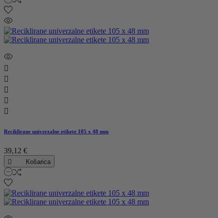





Reciklirane univerzalne etikete 105 x 48 mm
39,12 €

Košarica