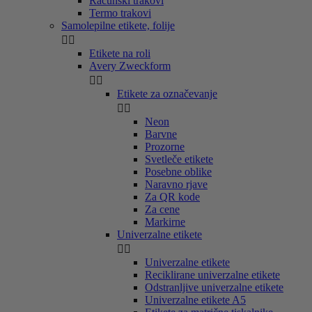
Računski trakovi
Termo trakovi
Samolepilne etikete, folije


Etikete na roli
Avery Zweckform


Etikete za označevanje


Neon
Barvne
Prozorne
Svetleče etikete
Posebne oblike
Naravno rjave
Za QR kode
Za cene
Markirne
Univerzalne etikete


Univerzalne etikete
Reciklirane univerzalne etikete
Odstranljive univerzalne etikete
Univerzalne etikete A5