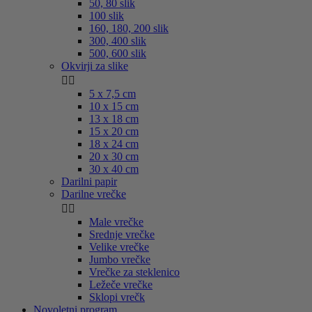
50, 80 slik
100 slik
160, 180, 200 slik
300, 400 slik
500, 600 slik
Okvirji za slike


5 x 7,5 cm
10 x 15 cm
13 x 18 cm
15 x 20 cm
18 x 24 cm
20 x 30 cm
30 x 40 cm
Darilni papir
Darilne vrečke


Male vrečke
Srednje vrečke
Velike vrečke
Jumbo vrečke
Vrečke za steklenico
Ležeče vrečke
Sklopi vrečk
Novoletni program