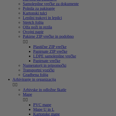
Samolepilne vrečke za dokumente
Polnila za pakiranje
Kartonski tulci
Lepilni trakovi in lepilci
Stretch folija
Olfa noži in rezila
Ovojni papir
Pakirne ZIP vrečke in podobno


Plastične ZIP vrečke
Papirnate ZIP vrečke
LDPE samolepilne vrečke
Papirnate vrečke
Numeratorji in pripomočki
Transportni vozički
Gradbena folija
Arhiviranje in organizacija


Arhivske in odložne škatle
Mape


PVC mape
Mape U in L
Kartonske mape