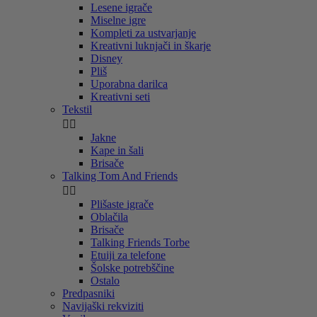
Lesene igrače
Miselne igre
Kompleti za ustvarjanje
Kreativni luknjači in škarje
Disney
Pliš
Uporabna darilca
Kreativni seti
Tekstil


Jakne
Kape in šali
Brisače
Talking Tom And Friends


Plišaste igrače
Oblačila
Brisače
Talking Friends Torbe
Etuiji za telefone
Šolske potrebščine
Ostalo
Predpasniki
Navijaški rekviziti