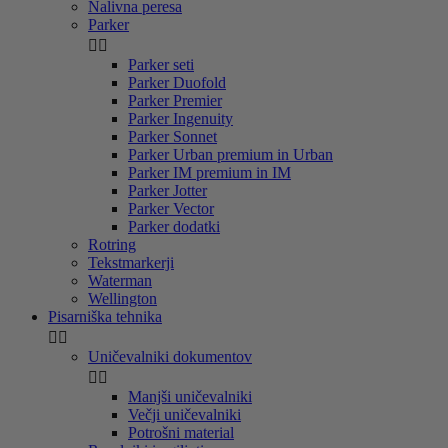
Nalivna peresa
Parker


Parker seti
Parker Duofold
Parker Premier
Parker Ingenuity
Parker Sonnet
Parker Urban premium in Urban
Parker IM premium in IM
Parker Jotter
Parker Vector
Parker dodatki
Rotring
Tekstmarkerji
Waterman
Wellington
Pisarniška tehnika


Uničevalniki dokumentov


Manjši uničevalniki
Večji uničevalniki
Potrošni material