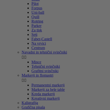
Pilot
Forpus
Uni-ball
Quill
Rotring
Parker
Za tisk
Seti
Faber-Castell
Na vrvici
Centrum
Navadni in tehnični svinčniki


Mince
Tehnični svinčniki
Grafitni svinčniki
Markerji in flomastri


Permanentni markerji
Markerji za bele table
Kreda markerji
Kreativni markerji
Kaligrafija
Grafična pisala