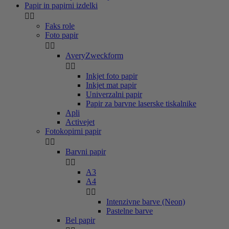
Papir in papirni izdelki


Faks role
Foto papir


AveryZweckform


Inkjet foto papir
Inkjet mat papir
Univerzalni papir
Papir za barvne laserske tiskalnike
Apli
Activejet
Fotokopirni papir


Barvni papir


A3
A4


Intenzivne barve (Neon)
Pastelne barve
Bel papir