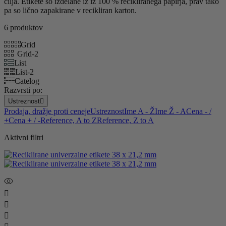
cilja. Etikete so izdelane iz iz 100 % recikliranega papirja, prav tako
pa so lično zapakirane v recikliran karton.
6 produktov
Grid
Grid-2
List
List-2
Catelog
Razvrsti po:
Ustreznost

Prodaja, dražje proti ceneje
Ustreznost
Ime A - Ž
Ime Ž - A
Cena - /
+
Cena + / -
Reference, A to Z
Reference, Z to A
Aktivni filtri


