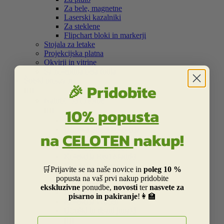
Za bele, magnetne
Laserski kazalniki
Za steklene
Flipchart bloki in markerji
Stojala za letake
Projekcijska platna
Okvirji in vitrine
Samolepilna bela folija
Šolski program
🎉 Pridobite


Nahrbtniki in torbe
10% popusta


Kolekcija Street
Otroška Street kolekcija
na
CELOTEN
nakup!
Kolekcija Centrum
Kolekcija Barcelona
Kolekcija Real Madrid
Kolekcija Liverpool
🛒Prijavite se na naše novice in
poleg 10 %
Kolekcija Dakar
popusta na vaš prvi nakup pridobite
Kolekcija Catalina Estrada
ekskluzivne
ponudbe,
novosti
ter
nasvete za
Kolekcija Smiley
pisarno in pakiranje
!👩‍🏫
Kolekcija Frozen
Otroški in risani junaki
E-naslov

