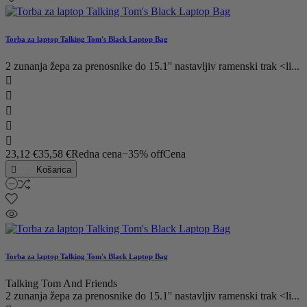
Torba za laptop Talking Tom's Black Laptop Bag
2 zunanja žepa za prenosnike do 15.1'' nastavljiv ramenski trak <li...





23,12 €
35,58 €
Redna cena
−35% off
Cena

Košarica
Torba za laptop Talking Tom's Black Laptop Bag
Talking Tom And Friends
2 zunanja žepa za prenosnike do 15.1'' nastavljiv ramenski trak <li...