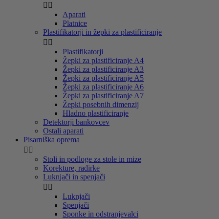


Aparati
Platnice
Plastifikatorji in žepki za plastificiranje


Plastifikatorji
Žepki za plastificiranje A4
Žepki za plastificiranje A3
Žepki za plastificiranje A5
Žepki za plastificiranje A6
Žepki za plastificiranje A7
Žepki posebnih dimenzij
Hladno plastificiranje
Detektorji bankovcev
Ostali aparati
Pisarniška oprema


Stoli in podloge za stole in mize
Korekture, radirke
Luknjači in spenjači


Luknjači
Spenjači
Sponke in odstranjevalci