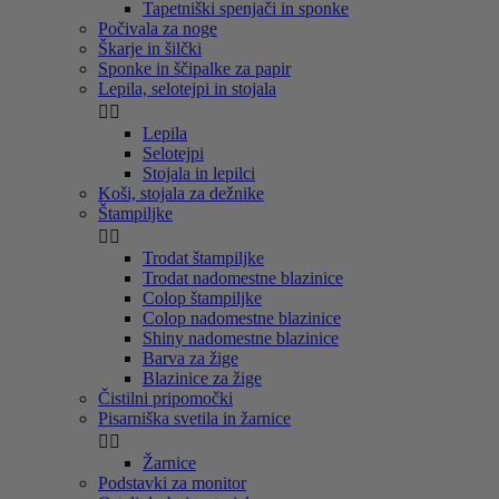
Tapetniški spenjači in sponke
Počivala za noge
Škarje in šilčki
Sponke in ščipalke za papir
Lepila, selotejpi in stojala


Lepila
Selotejpi
Stojala in lepilci
Koši, stojala za dežnike
Štampiljke


Trodat štampiljke
Trodat nadomestne blazinice
Colop štampiljke
Colop nadomestne blazinice
Shiny nadomestne blazinice
Barva za žige
Blazinice za žige
Čistilni pripomočki
Pisarniška svetila in žarnice


Žarnice
Podstavki za monitor