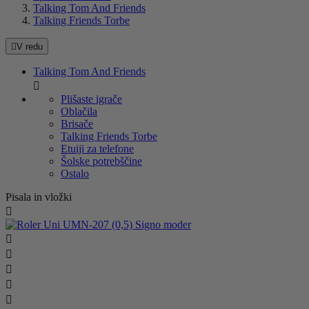
Talking Tom And Friends
Talking Friends Torbe

V redu
Talking Tom And Friends

Plišaste igrače
Oblačila
Brisače
Talking Friends Torbe
Etuiji za telefone
Šolske potrebščine
Ostalo
Pisala in vložki





