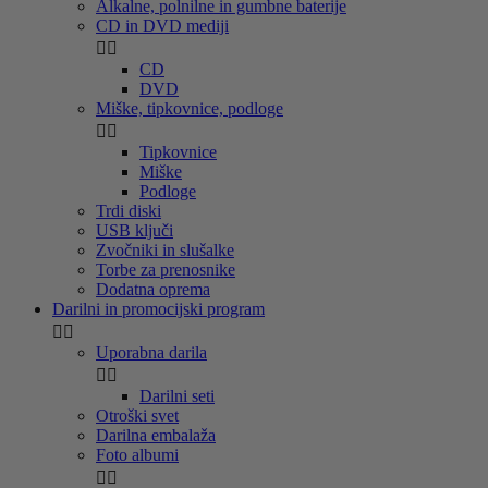
Alkalne, polnilne in gumbne baterije
CD in DVD mediji


CD
DVD
Miške, tipkovnice, podloge


Tipkovnice
Miške
Podloge
Trdi diski
USB ključi
Zvočniki in slušalke
Torbe za prenosnike
Dodatna oprema
Darilni in promocijski program


Uporabna darila


Darilni seti
Otroški svet
Darilna embalaža
Foto albumi

