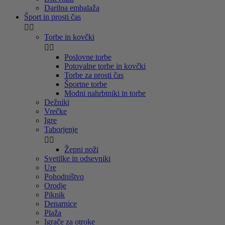
Darilna embalaža
Šport in prosti čas


Torbe in kovčki


Poslovne torbe
Potovalne torbe in kovčki
Torbe za prosti čas
Športne torbe
Modni nahrbtniki in torbe
Dežniki
Vrečke
Igre
Taborjenje


Žepni noži
Svetilke in odsevniki
Ure
Pohodništvo
Orodje
Piknik
Denarnice
Plaža
Igrače za otroke