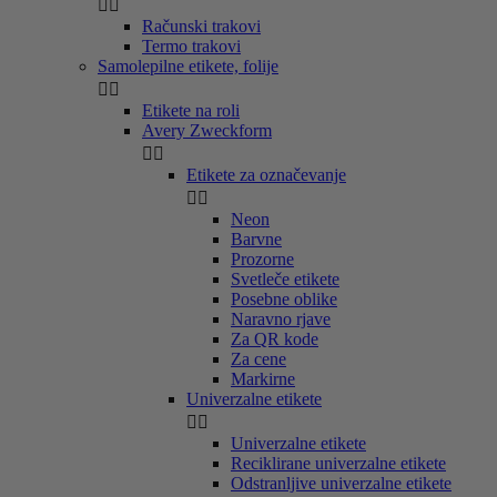


Računski trakovi
Termo trakovi
Samolepilne etikete, folije


Etikete na roli
Avery Zweckform


Etikete za označevanje


Neon
Barvne
Prozorne
Svetleče etikete
Posebne oblike
Naravno rjave
Za QR kode
Za cene
Markirne
Univerzalne etikete


Univerzalne etikete
Reciklirane univerzalne etikete
Odstranljive univerzalne etikete