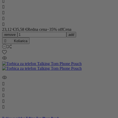





23,12 €
35,58 €
Redna cena
−35% off
Cena
remove
add

Košarica




