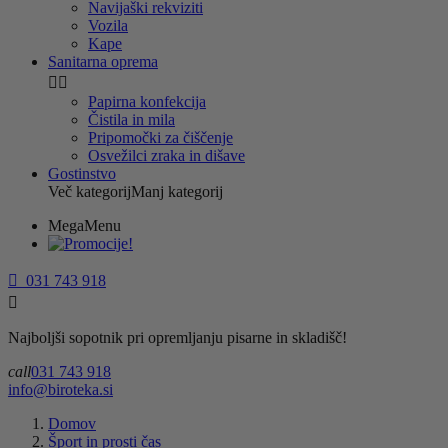
Navijaški rekviziti
Vozila
Kape
Sanitarna oprema


Papirna konfekcija
Čistila in mila
Pripomočki za čiščenje
Osvežilci zraka in dišave
Gostinstvo
Več kategorij
Manj kategorij
MegaMenu

031 743 918

Najboljši sopotnik pri opremljanju pisarne in skladišč!
call
031 743 918
info@biroteka.si
Domov
Šport in prosti čas