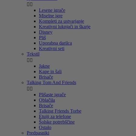


Lesene igrače
Miselne igre
Kompleti za ustvarjanje
Kreativni luknjači in škarje
Disney
Pliš
Uporabna darilca
Kreativni seti
Tekstil


Jakne
Kape in šali
Brisače
Talking Tom And Friends


Plišaste igrače
Oblačila
Brisače
Talking Friends Torbe
Etuiji za telefone
Šolske potrebščine
Ostalo
Predpasniki