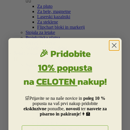


Za pluto
Za bele, magnetne
Laserski kazalniki
Za steklene
Flipchart bloki in markerji
Stojala za letake
Projekcijska platna
Okvirji in vitrine
Samolepilna bela folija
🎉 Pridobite
Šolski program


10% popusta
Nahrbtniki in torbe


Kolekcija Street
na
CELOTEN
nakup!
Otroška Street kolekcija
Kolekcija Centrum
Kolekcija Barcelona
Kolekcija Real Madrid
🛒Prijavite se na naše novice in
poleg 10 %
Kolekcija Liverpool
popusta na vaš prvi nakup pridobite
Kolekcija Dakar
ekskluzivne
ponudbe,
novosti
ter
nasvete za
Kolekcija Catalina Estrada
pisarno in pakiranje
!👩‍🏫
Kolekcija Smiley
Kolekcija Frozen
E-naslov
Otroški in risani junaki