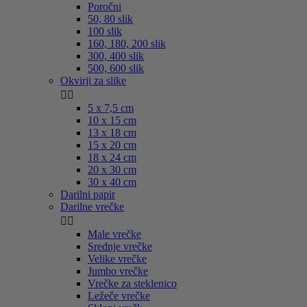
Poročni
50, 80 slik
100 slik
160, 180, 200 slik
300, 400 slik
500, 600 slik
Okvirji za slike


5 x 7,5 cm
10 x 15 cm
13 x 18 cm
15 x 20 cm
18 x 24 cm
20 x 30 cm
30 x 40 cm
Darilni papir
Darilne vrečke


Male vrečke
Srednje vrečke
Velike vrečke
Jumbo vrečke
Vrečke za steklenico
Ležeče vrečke