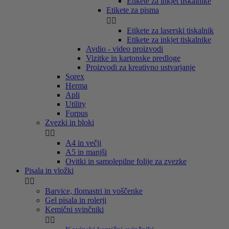
Etikete za inkjet tiskalnike
Etikete za pisma


Etikete za laserski tiskalnik
Etikete za inkjet tiskalnike
Avdio - video proizvodi
Vizitke in kartonske predloge
Proizvodi za kreativno ustvarjanje
Sorex
Herma
Apli
Utility
Forpus
Zvezki in bloki


A4 in večji
A5 in manjši
Ovitki in samolepilne folije za zvezke
Pisala in vložki


Barvice, flomastri in voščenke
Gel pisala in rolerji
Kemični svinčniki

