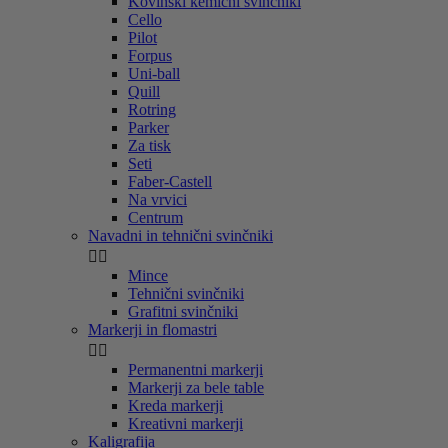
Kovinski kemični svinčniki
Cello
Pilot
Forpus
Uni-ball
Quill
Rotring
Parker
Za tisk
Seti
Faber-Castell
Na vrvici
Centrum
Navadni in tehnični svinčniki


Mince
Tehnični svinčniki
Grafitni svinčniki
Markerji in flomastri


Permanentni markerji
Markerji za bele table
Kreda markerji
Kreativni markerji
Kaligrafija