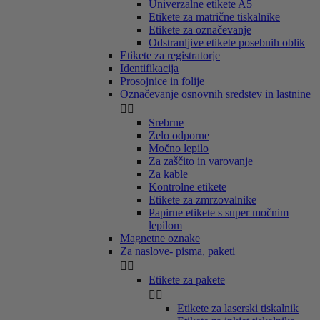
Univerzalne etikete A5
Etikete za matrične tiskalnike
Etikete za označevanje
Odstranljive etikete posebnih oblik
Etikete za registratorje
Identifikacija
Prosojnice in folije
Označevanje osnovnih sredstev in lastnine


Srebrne
Zelo odporne
Močno lepilo
Za zaščito in varovanje
Za kable
Kontrolne etikete
Etikete za zmrzovalnike
Papirne etikete s super močnim
lepilom
Magnetne oznake
Za naslove- pisma, paketi


Etikete za pakete


Etikete za laserski tiskalnik