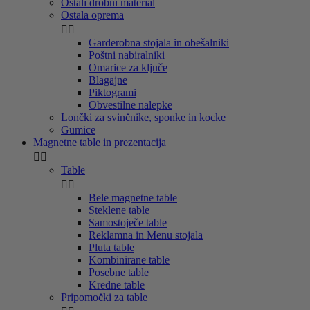
Ostali drobni material
Ostala oprema


Garderobna stojala in obešalniki
Poštni nabiralniki
Omarice za ključe
Blagajne
Piktogrami
Obvestilne nalepke
Lončki za svinčnike, sponke in kocke
Gumice
Magnetne table in prezentacija


Table


Bele magnetne table
Steklene table
Samostoječe table
Reklamna in Menu stojala
Pluta table
Kombinirane table
Posebne table
Kredne table
Pripomočki za table