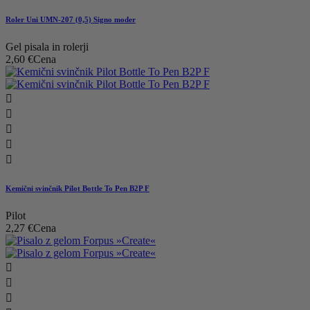
Roler Uni UMN-207 (0,5) Signo moder
Gel pisala in rolerji
2,60 €
Cena





Kemični svinčnik Pilot Bottle To Pen B2P F
Pilot
2,27 €
Cena


