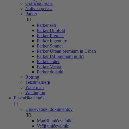
Grafična pisala
Nalivna peresa
Parker


Parker seti
Parker Duofold
Parker Premier
Parker Ingenuity
Parker Sonnet
Parker Urban premium in Urban
Parker IM premium in IM
Parker Jotter
Parker Vector
Parker dodatki
Rotring
Tekstmarkerji
Waterman
Wellington
Pisarniška tehnika


Uničevalniki dokumentov


Manjši uničevalniki
Večji uničevalniki