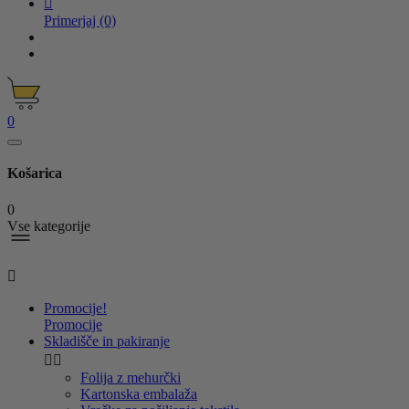

Primerjaj
(0)
0
Košarica
0
Vse kategorije

Promocije!
Promocije
Skladišče in pakiranje


Folija z mehurčki
Kartonska embalaža