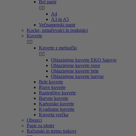
Bel papir


A4
A3 in A5
Večnamenski papir
Kocke, označevalci in podajalci
Kuverte


Kuverte z mehurčki


Oblazinjene kuverte EKO Satovje
Oblazinjene kuverte rjave
Oblazinjene kuverte bele
Oblazinjene kuverte barvne
Bele kuverte
Rjave kuverte
Raztegljive kuverte
Barvne kuverte
Kartonske kuverte
Kvadratne kuverte
Kuverta vrečka
Obrazci
Papir za ploter
Računski in termo trakovi