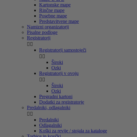
Kartonske mape
Rinčne mape
Posebne mape
Predstavitvene mape
Namizni organizatorji
Pisalne podloge
Registratorji


Registratorji samostoječi


Široki
Ozki
Registratorji v ovoju


Široki
Ozki
Pregradni kartoni
Dodatki za registratorje
Predalniki, odlagalniki


Predalniki
Odlagalniki
Koški za revije / stojala za kataloge
Torbice in kovčki