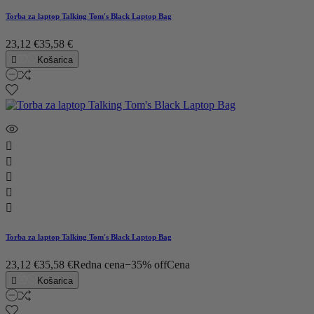
Torba za laptop Talking Tom's Black Laptop Bag
23,12 €
35,58 €

Košarica





Torba za laptop Talking Tom's Black Laptop Bag
23,12 €
35,58 €
Redna cena
−35% off
Cena

Košarica