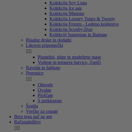
Kolekcija Soy Luna
Kolekcija Ice age
Kolekcija Minions
Kolekcija Looney Tunes & Tweety
Kolekcija Frozen - Ledeno kraljestvo
Kolekcija Scooby-Doo
Kolekciji Superman in Batman
Risalne deske in dodatki
Likovni pripomočki


Plastelini, gline in modelirne mase
Vodene in tempera barvice, čopiči
Ravnila in šablone
Peresnice


Okrogle
Ovalne
Ploščate
S preklopom
Šestila
Vrečke za copate
Brez tega pač ne gre
Računalništvo

