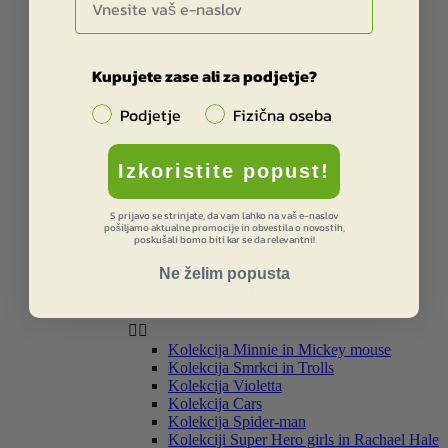


Deklice
Dečki
Kolekcija Star Wars
Kupujete zase ali za podjetje?
Kolekcija ice age
Kolekcija Peak
Podjetje
Fizična oseba
Zvezki, bloki in pripomočki


Kolekcija Street
Izkoristite popust!
Kolekcija Barcelona
Kolekcija Real Madrid
S prijavo se strinjate, da vam lahko na vaš e-naslov
Kolekcija Liverpool
pošiljamo aktualne promocije in obvestila o novostih,
Kolekcija Star Wars
poskušali bomo biti kar se da relevantni!
Kolekcija Dakar
Ne želim popusta
Kolekcija Smiley
Kolekcija Catalina Estrada
Otroški in risani junaki


Kolekcija Minnie in Mickey mouse
Kolekcija Smrkci in Trolls
Kolekcija Violetta
Kolekcija Cars
Kolekcija Spider-man
Kolekciji Super Hero girls in Rachael Hale