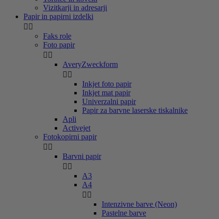
Vizitkarji in adresarji
Papir in papirni izdelki


Faks role
Foto papir


AveryZweckform


Inkjet foto papir
Inkjet mat papir
Univerzalni papir
Papir za barvne laserske tiskalnike
Apli
Activejet
Fotokopirni papir


Barvni papir


A3
A4


Intenzivne barve (Neon)
Pastelne barve