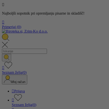

Najboljši sopotnik pri opremljanju pisarne in skladišč!

Primerjaj
(0)

Seznam želja
(
0
)
Moj račun

Prijava

Seznam želja
(
0
)