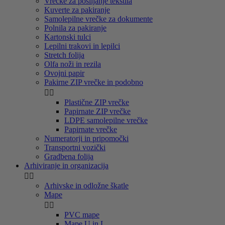
Vrečke za pošiljanje tekstila
Kuverte za pakiranje
Samolepilne vrečke za dokumente
Polnila za pakiranje
Kartonski tulci
Lepilni trakovi in lepilci
Stretch folija
Olfa noži in rezila
Ovojni papir
Pakirne ZIP vrečke in podobno


Plastične ZIP vrečke
Papirnate ZIP vrečke
LDPE samolepilne vrečke
Papirnate vrečke
Numeratorji in pripomočki
Transportni vozički
Gradbena folija
Arhiviranje in organizacija


Arhivske in odložne škatle
Mape


PVC mape
Mape U in L