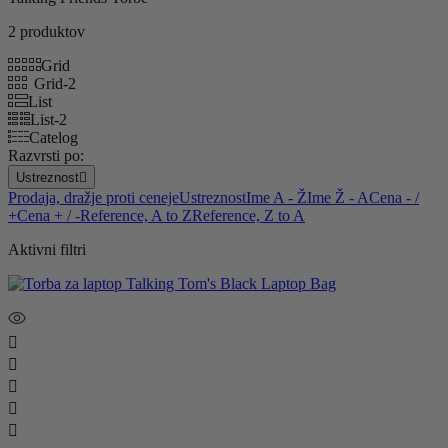
2 produktov
Grid
Grid-2
List
List-2
Catelog
Razvrsti po:
Ustreznost

Prodaja, dražje proti ceneje
Ustreznost
Ime A - Ž
Ime Ž - A
Cena - /
+
Cena + / -
Reference, A to Z
Reference, Z to A
Aktivni filtri




