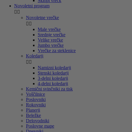
Sklopi vrečk
Novoletni program


Novoletne vrečke


Male vrečke
Srednje vrečke
Velike vrečke
Jumbo vrečke
Vrečke za steklenice
Koledarji


Namizni koledarji
Stenski koledarji
3-delni koledarji
4-delni koledarji
Kemični svinčniki za tisk
Voščilnice
Poslovniki
Rokovniki
Planerji
Beležke
Delovodniki
Poslovne mape
Dnevniki