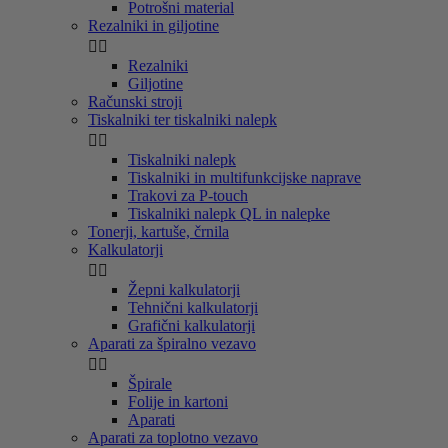
Potrošni material
Rezalniki in giljotine


Rezalniki
Giljotine
Računski stroji
Tiskalniki ter tiskalniki nalepk


Tiskalniki nalepk
Tiskalniki in multifunkcijske naprave
Trakovi za P-touch
Tiskalniki nalepk QL in nalepke
Tonerji, kartuše, črnila
Kalkulatorji


Žepni kalkulatorji
Tehnični kalkulatorji
Grafični kalkulatorji
Aparati za špiralno vezavo


Špirale
Folije in kartoni
Aparati
Aparati za toplotno vezavo