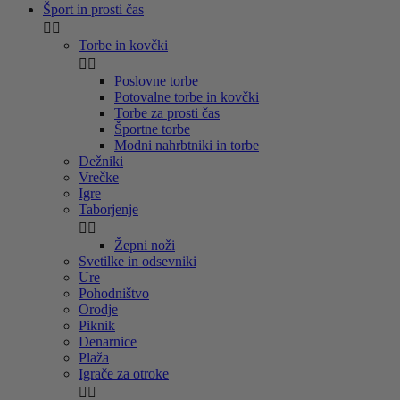
Šport in prosti čas


Torbe in kovčki


Poslovne torbe
Potovalne torbe in kovčki
Torbe za prosti čas
Športne torbe
Modni nahrbtniki in torbe
Dežniki
Vrečke
Igre
Taborjenje


Žepni noži
Svetilke in odsevniki
Ure
Pohodništvo
Orodje
Piknik
Denarnice
Plaža
Igrače za otroke

