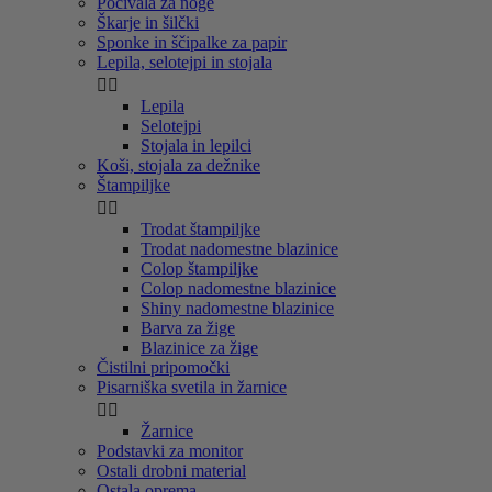
Počivala za noge
Škarje in šilčki
Sponke in ščipalke za papir
Lepila, selotejpi in stojala


Lepila
Selotejpi
Stojala in lepilci
Koši, stojala za dežnike
Štampiljke


Trodat štampiljke
Trodat nadomestne blazinice
Colop štampiljke
Colop nadomestne blazinice
Shiny nadomestne blazinice
Barva za žige
Blazinice za žige
Čistilni pripomočki
Pisarniška svetila in žarnice


Žarnice
Podstavki za monitor
Ostali drobni material
Ostala oprema