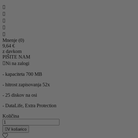





Mnenje (0)
9,64 €
z davkom
PIŠITE NAM

Ni na zalogi
- kapaciteta 700 MB
- hitrost zapisovanja 52x
- 25 diskov na osi
- DataLife, Extra Protection
Količina

V košarico