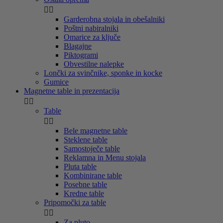


Garderobna stojala in obešalniki
Poštni nabiralniki
Omarice za ključe
Blagajne
Piktogrami
Obvestilne nalepke
Lončki za svinčnike, sponke in kocke
Gumice
Magnetne table in prezentacija


Table


Bele magnetne table
Steklene table
Samostoječe table
Reklamna in Menu stojala
Pluta table
Kombinirane table
Posebne table
Kredne table
Pripomočki za table


Za pluto