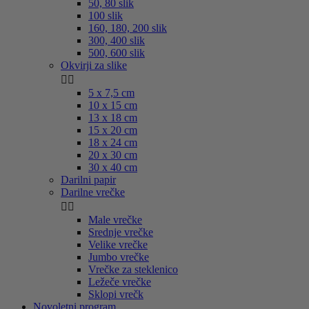
50, 80 slik
100 slik
160, 180, 200 slik
300, 400 slik
500, 600 slik
Okvirji za slike


5 x 7,5 cm
10 x 15 cm
13 x 18 cm
15 x 20 cm
18 x 24 cm
20 x 30 cm
30 x 40 cm
Darilni papir
Darilne vrečke


Male vrečke
Srednje vrečke
Velike vrečke
Jumbo vrečke
Vrečke za steklenico
Ležeče vrečke
Sklopi vrečk
Novoletni program