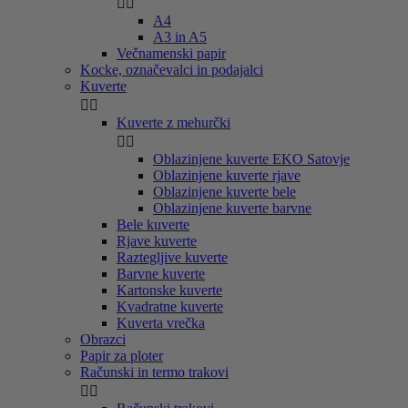


A4
A3 in A5
Večnamenski papir
Kocke, označevalci in podajalci
Kuverte


Kuverte z mehurčki


Oblazinjene kuverte EKO Satovje
Oblazinjene kuverte rjave
Oblazinjene kuverte bele
Oblazinjene kuverte barvne
Bele kuverte
Rjave kuverte
Raztegljive kuverte
Barvne kuverte
Kartonske kuverte
Kvadratne kuverte
Kuverta vrečka
Obrazci
Papir za ploter
Računski in termo trakovi

