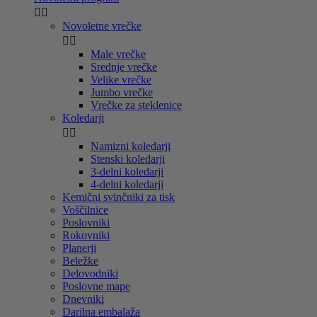


Novoletne vrečke


Male vrečke
Srednje vrečke
Velike vrečke
Jumbo vrečke
Vrečke za steklenice
Koledarji


Namizni koledarji
Stenski koledarji
3-delni koledarji
4-delni koledarji
Kemični svinčniki za tisk
Voščilnice
Poslovniki
Rokovniki
Planerji
Beležke
Delovodniki
Poslovne mape
Dnevniki
Darilna embalaža