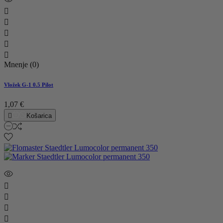





Mnenje (0)
Vložek G-1 0.5 Pilot
1,07 €

Košarica



