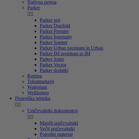
Nalivna peresa
Parker


Parker seti
Parker Duofold
Parker Premier
Parker Ingenuity
Parker Sonnet
Parker Urban premium in Urban
Parker IM premium in IM
Parker Jotter
Parker Vector
Parker dodatki
Rotring
Tekstmarkerji
Waterman
Wellington
Pisarniška tehnika


Uničevalniki dokumentov


Manjši uničevalniki
Večji uničevalniki
Potrošni material