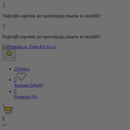

Najboljši sopotnik pri opremljanju pisarne in skladišč!

Najboljši sopotnik pri opremljanju pisarne in skladišč!

Prijava

Seznam želja
(
0
)

Primerjaj
(0)
0