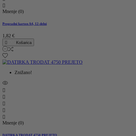

Mnenje (0)
Pregradni karton A4, 12-delni
1,82 €

Košarica
Znižano!





Mnenje (0)
DATIRKA TRODAT 4750 PREJETO