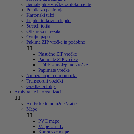
Samolepilne vrečke za dokumente
Polnila za pakiranje
Kartonski tulci
Lepilni trakovi in lepilci
Stretch folija
Olfa noži in rezila
Ovojni papir
Pakirne ZIP vrečke in podobno


Plastične ZIP vrečke
Papirnate ZIP vrečke
LDPE samolepilne vrečke
Papirnate vrečke
Numeratorji in pripomočki
Transportni vozički
Gradbena folija
Arhiviranje in organizacija


Arhivske in odložne škatle
Mape


PVC mape
Mape U in L
Kartonske mape