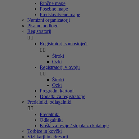
Rinčne mape
Posebne mape
Predstavitvene mape
Namizni organizatorji
Pisalne podloge
Registratorji


Registratorji samostoječi


Široki
Ozki
Registratorji v ovoju


Široki
Ozki
Pregradni kartoni
Dodatki za registratorje
Predalniki, odlagalniki


Predalniki
Odlagalniki
Koški za revije / stojala za kataloge
Torbice in kovčki
Vizitkarji in adresarji