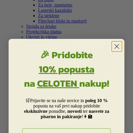
Za bele, magnetne
Laserski kazalniki
Za steklene
Flipchart bloki in markerji
Stojala za letake
Projekcijska platna
Okvirji in vitrine
Samolepilna bela folija
Šolski program
🎉 Pridobite


Nahrbtniki in torbe
10% popusta


Kolekcija Street
Otroška Street kolekcija
na
CELOTEN
nakup!
Kolekcija Centrum
Kolekcija Barcelona
Kolekcija Real Madrid
Kolekcija Liverpool
🛒Prijavite se na naše novice in
poleg 10 %
Kolekcija Dakar
popusta na vaš prvi nakup pridobite
Kolekcija Catalina Estrada
ekskluzivne
ponudbe,
novosti
ter
nasvete za
Kolekcija Smiley
pisarno in pakiranje
!👩‍🏫
Kolekcija Frozen
Otroški in risani junaki
E-naslov

