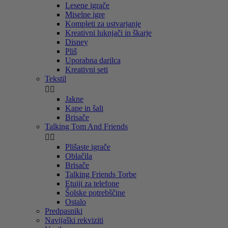
Lesene igrače
Miselne igre
Kompleti za ustvarjanje
Kreativni luknjači in škarje
Disney
Pliš
Uporabna darilca
Kreativni seti
Tekstil


Jakne
Kape in šali
Brisače
Talking Tom And Friends


Plišaste igrače
Oblačila
Brisače
Talking Friends Torbe
Etuiji za telefone
Šolske potrebščine
Ostalo
Predpasniki
Navijaški rekviziti