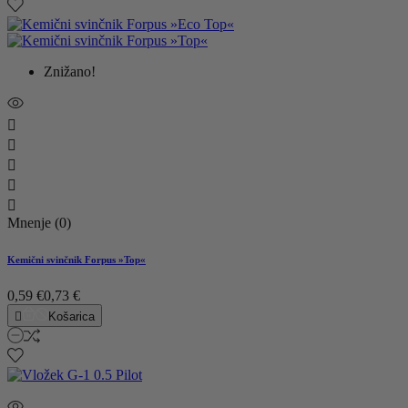
Znižano!





Mnenje (0)
Kemični svinčnik Forpus »Top«
0,59 €
0,73 €

Košarica