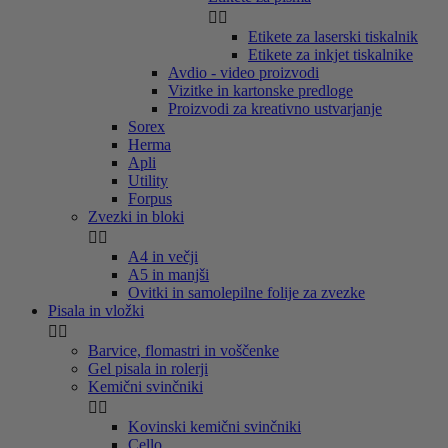


Etikete za laserski tiskalnik
Etikete za inkjet tiskalnike
Avdio - video proizvodi
Vizitke in kartonske predloge
Proizvodi za kreativno ustvarjanje
Sorex
Herma
Apli
Utility
Forpus
Zvezki in bloki


A4 in večji
A5 in manjši
Ovitki in samolepilne folije za zvezke
Pisala in vložki


Barvice, flomastri in voščenke
Gel pisala in rolerji
Kemični svinčniki


Kovinski kemični svinčniki
Cello