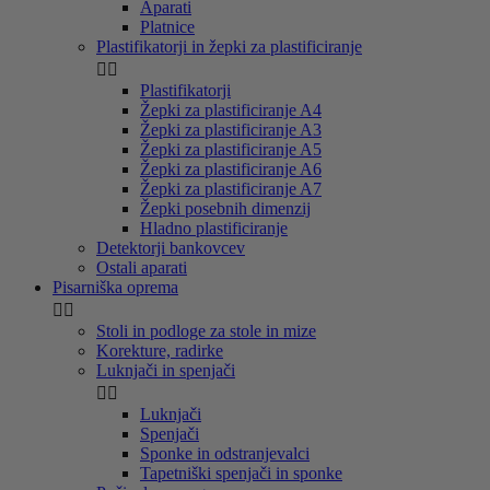
Aparati
Platnice
Plastifikatorji in žepki za plastificiranje


Plastifikatorji
Žepki za plastificiranje A4
Žepki za plastificiranje A3
Žepki za plastificiranje A5
Žepki za plastificiranje A6
Žepki za plastificiranje A7
Žepki posebnih dimenzij
Hladno plastificiranje
Detektorji bankovcev
Ostali aparati
Pisarniška oprema


Stoli in podloge za stole in mize
Korekture, radirke
Luknjači in spenjači


Luknjači
Spenjači
Sponke in odstranjevalci
Tapetniški spenjači in sponke