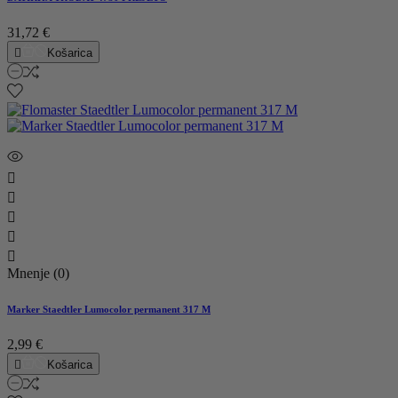
31,72 €

Košarica





Mnenje (0)
Marker Staedtler Lumocolor permanent 317 M
2,99 €

Košarica