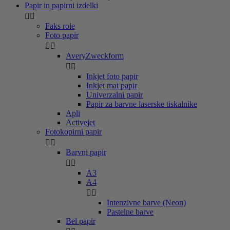
Papir in papirni izdelki


Faks role
Foto papir


AveryZweckform


Inkjet foto papir
Inkjet mat papir
Univerzalni papir
Papir za barvne laserske tiskalnike
Apli
Activejet
Fotokopirni papir


Barvni papir


A3
A4


Intenzivne barve (Neon)
Pastelne barve
Bel papir