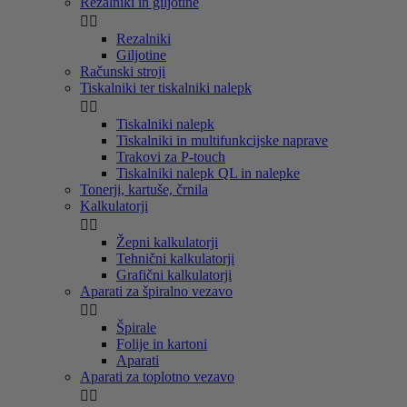
Rezalniki in giljotine


Rezalniki
Giljotine
Računski stroji
Tiskalniki ter tiskalniki nalepk


Tiskalniki nalepk
Tiskalniki in multifunkcijske naprave
Trakovi za P-touch
Tiskalniki nalepk QL in nalepke
Tonerji, kartuše, črnila
Kalkulatorji


Žepni kalkulatorji
Tehnični kalkulatorji
Grafični kalkulatorji
Aparati za špiralno vezavo


Špirale
Folije in kartoni
Aparati
Aparati za toplotno vezavo

