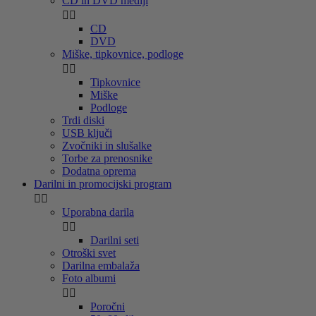
CD in DVD mediji


CD
DVD
Miške, tipkovnice, podloge


Tipkovnice
Miške
Podloge
Trdi diski
USB ključi
Zvočniki in slušalke
Torbe za prenosnike
Dodatna oprema
Darilni in promocijski program


Uporabna darila


Darilni seti
Otroški svet
Darilna embalaža
Foto albumi


Poročni