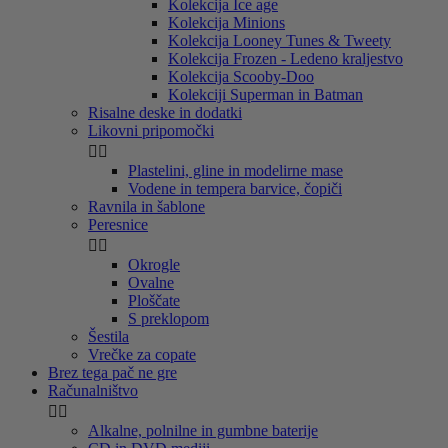
Kolekcija Ice age
Kolekcija Minions
Kolekcija Looney Tunes & Tweety
Kolekcija Frozen - Ledeno kraljestvo
Kolekcija Scooby-Doo
Kolekciji Superman in Batman
Risalne deske in dodatki
Likovni pripomočki


Plastelini, gline in modelirne mase
Vodene in tempera barvice, čopiči
Ravnila in šablone
Peresnice


Okrogle
Ovalne
Ploščate
S preklopom
Šestila
Vrečke za copate
Brez tega pač ne gre
Računalništvo


Alkalne, polnilne in gumbne baterije