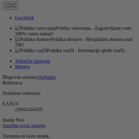
Facebook
Politika varovanja
- Zagotavljamo vam
100% varen nakup!
Politika dostave
- Brezplačna dostava nad
70€!
Politika vračil
- Informacije glede vračil.
Tehnične lastnosti
Mnenja
Blagovna znamka
Verbatim
Referenca
Določene reference
EAN13
23942434320
Stanje
Nov
Napišite svoje mnenje
Trenutno ni ocen strank.