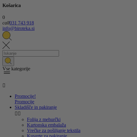
Košarica
0
call
031 743 918
info@biroteka.si
Vse kategorije

Promocije!
Promocije
Skladišče in pakiranje


Folija z mehurčki
Kartonska embalaža
Vrečke za pošiljanje tekstila
Kuverte za pakiranje