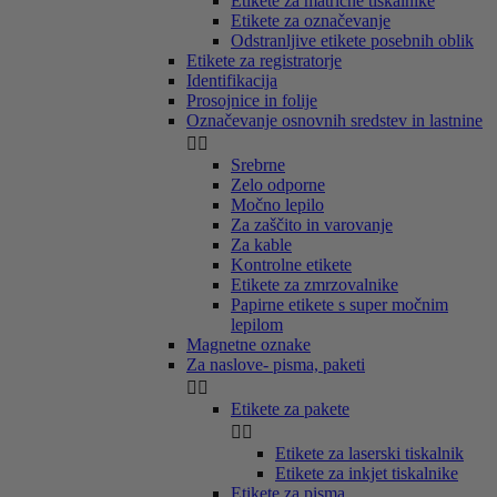
Etikete za matrične tiskalnike
Etikete za označevanje
Odstranljive etikete posebnih oblik
Etikete za registratorje
Identifikacija
Prosojnice in folije
Označevanje osnovnih sredstev in lastnine


Srebrne
Zelo odporne
Močno lepilo
Za zaščito in varovanje
Za kable
Kontrolne etikete
Etikete za zmrzovalnike
Papirne etikete s super močnim
lepilom
Magnetne oznake
Za naslove- pisma, paketi


Etikete za pakete


Etikete za laserski tiskalnik
Etikete za inkjet tiskalnike
Etikete za pisma