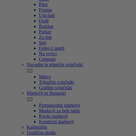
Pilot
Forpus
Uni-ball
Quill
Rotring
Parker
Za tisk
Seti
Faber-Castell
Na vrvici
Centrum
Navadni in tehnični svinčniki


Mince
Tehnični svinčniki
Grafitni svinčniki
Markerji in flomastri


Permanentni markerji
Markerji za bele table
Kreda markerji
Kreativni markerji
Kaligrafija
Grafična pisala