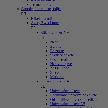
Računski trakovi
Termo trakovi
Samolepilne etikete, folije


Etikete na roli
Avery Zweckform


Etikete za označevanje


Neon
Barvne
Prozorne
Svetleče etikete
Posebne oblike
Naravno rjave
Za QR kode
Za cene
Markirne
Univerzalne etikete


Univerzalne etikete
Reciklirane univerzalne etikete
Odstranljive univerzalne etikete
Univerzalne etikete A5