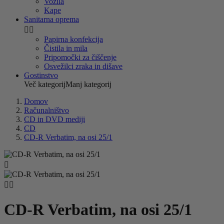
Vozila
Kape
Sanitarna oprema


Papirna konfekcija
Čistila in mila
Pripomočki za čiščenje
Osvežilci zraka in dišave
Gostinstvo
Več kategorij
Manj kategorij
Domov
Računalništvo
CD in DVD mediji
CD
CD-R Verbatim, na osi 25/1



CD-R Verbatim, na osi 25/1