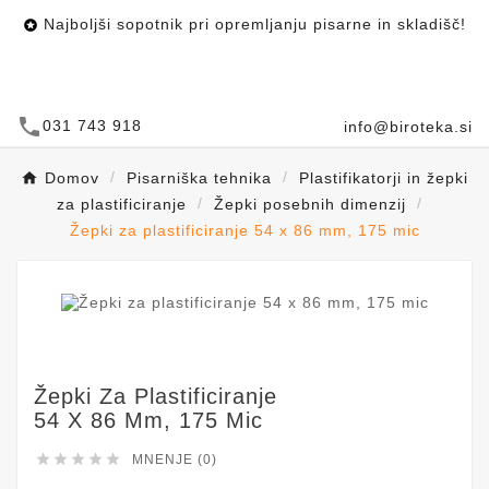
Najboljši sopotnik pri opremljanju pisarne in skladišč!

call
031 743 918
info@biroteka.si
Domov
Pisarniška tehnika
Plastifikatorji in žepki
za plastificiranje
Žepki posebnih dimenzij
Žepki za plastificiranje 54 x 86 mm, 175 mic
Žepki Za Plastificiranje
54 X 86 Mm, 175 Mic





MNENJE (0)