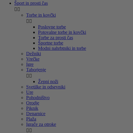
Šport in prosti čas


Torbe in kovčki


Poslovne torbe
Potovalne torbe in kovčki
Torbe za prosti čas
Športne torbe
Modni nahrbtniki in torbe
Dežniki
Vrečke
Igre
Taborjenje


Žepni noži
Svetilke in odsevniki
Ure
Pohodništvo
Orodje
Piknik
Denarnice
Plaža
Igrače za otroke

