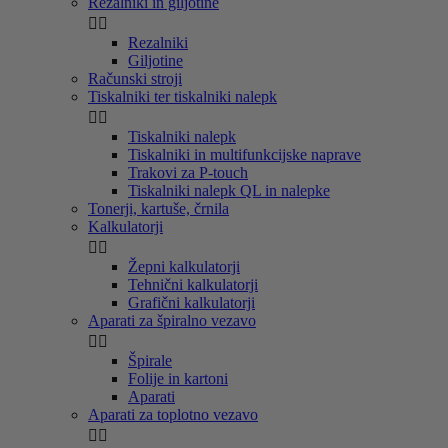
Rezalniki in giljotine


Rezalniki
Giljotine
Računski stroji
Tiskalniki ter tiskalniki nalepk


Tiskalniki nalepk
Tiskalniki in multifunkcijske naprave
Trakovi za P-touch
Tiskalniki nalepk QL in nalepke
Tonerji, kartuše, črnila
Kalkulatorji


Žepni kalkulatorji
Tehnični kalkulatorji
Grafični kalkulatorji
Aparati za špiralno vezavo


Špirale
Folije in kartoni
Aparati
Aparati za toplotno vezavo

