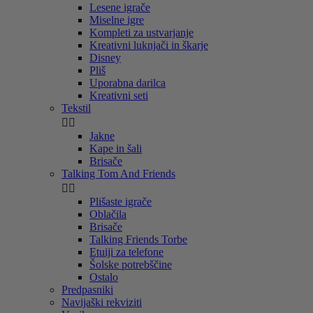
Lesene igrače
Miselne igre
Kompleti za ustvarjanje
Kreativni luknjači in škarje
Disney
Pliš
Uporabna darilca
Kreativni seti
Tekstil


Jakne
Kape in šali
Brisače
Talking Tom And Friends


Plišaste igrače
Oblačila
Brisače
Talking Friends Torbe
Etuiji za telefone
Šolske potrebščine
Ostalo
Predpasniki
Navijaški rekviziti