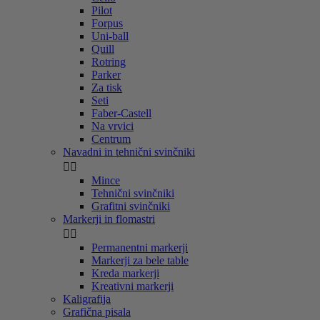
Pilot
Forpus
Uni-ball
Quill
Rotring
Parker
Za tisk
Seti
Faber-Castell
Na vrvici
Centrum
Navadni in tehnični svinčniki


Mince
Tehnični svinčniki
Grafitni svinčniki
Markerji in flomastri


Permanentni markerji
Markerji za bele table
Kreda markerji
Kreativni markerji
Kaligrafija
Grafična pisala