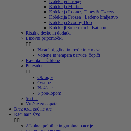
Kolekcija Ice age
Kolekcija Minions
Kolekcija Looney Tunes & Tweety
Kolekcija Frozen - Ledeno kraljestvo
Kolekcija Scooby-Doo
Kolekciji Superman in Batman
Risalne deske in dodatki
Likovni pripomočki


Plastelini, gline in modelirne mase
Vodene in tempera barvice, čopiči
Ravnila in šablone
Peresnice


Okrogle
Ovalne
Ploščate
S preklopom
Šestila
Vrečke za copate
Brez tega pač ne gre
Računalništvo


Alkalne, polnilne in gumbne baterije