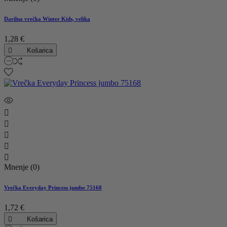
Darilna vrečka Winter Kids, velika
1,28 €

Košarica





Mnenje (0)
Vrečka Everyday Princess jumbo 75168
1,72 €

Košarica