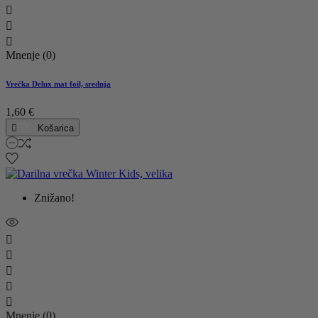



Mnenje (0)
Vrečka Delux mat foil, srednja
1,60 €

Košarica
Znižano!





Mnenje (0)