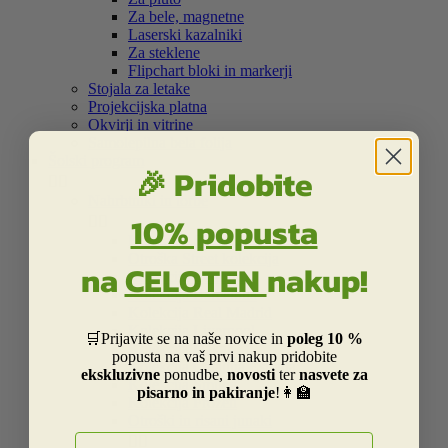
Za bele, magnetne
Laserski kazalniki
Za steklene
Flipchart bloki in markerji
Stojala za letake
Projekcijska platna
Okvirji in vitrine
Samolepilna bela folija
Šolski program
🎉 Pridobite


Nahrbtniki in torbe
10% popusta


Kolekcija Street
Otroška Street kolekcija
na
CELOTEN
nakup!
Kolekcija Centrum
Kolekcija Barcelona
Kolekcija Real Madrid
Kolekcija Liverpool
🛒Prijavite se na naše novice in
poleg 10 %
Kolekcija Dakar
popusta na vaš prvi nakup pridobite
Kolekcija Catalina Estrada
ekskluzivne
ponudbe,
novosti
ter
nasvete za
Kolekcija Smiley
pisarno in pakiranje
!👩‍🏫
Kolekcija Frozen
Otroški in risani junaki
E-naslov

