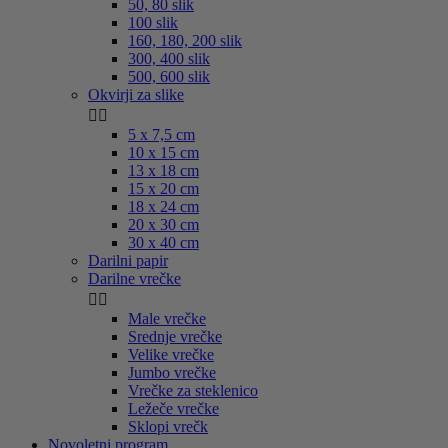
50, 80 slik
100 slik
160, 180, 200 slik
300, 400 slik
500, 600 slik
Okvirji za slike


5 x 7,5 cm
10 x 15 cm
13 x 18 cm
15 x 20 cm
18 x 24 cm
20 x 30 cm
30 x 40 cm
Darilni papir
Darilne vrečke


Male vrečke
Srednje vrečke
Velike vrečke
Jumbo vrečke
Vrečke za steklenico
Ležeče vrečke
Sklopi vrečk
Novoletni program