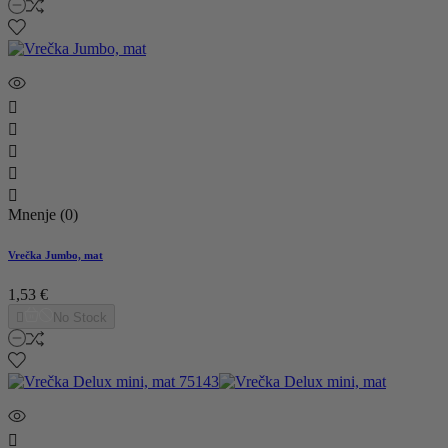





Mnenje (0)
Vrečka Jumbo, mat
1,53 €

No Stock
