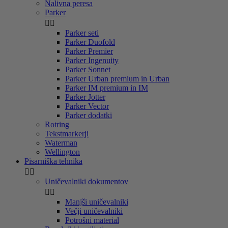
Nalivna peresa
Parker


Parker seti
Parker Duofold
Parker Premier
Parker Ingenuity
Parker Sonnet
Parker Urban premium in Urban
Parker IM premium in IM
Parker Jotter
Parker Vector
Parker dodatki
Rotring
Tekstmarkerji
Waterman
Wellington
Pisarniška tehnika


Uničevalniki dokumentov


Manjši uničevalniki
Večji uničevalniki
Potrošni material