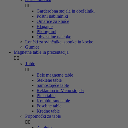


Garderobna stojala in obešalniki
Poštni nabiralniki
Omarice za ključe
Blagajne
Piktogrami
Obvestilne nalepke
Lončki za svinčnike, sponke in kocke
Gumice
Magnetne table in prezentacija


Table


Bele magnetne table
Steklene table
Samostoječe table
Reklamna in Menu stojala
Pluta table
Kombinirane table
Posebne table
Kredne table
Pripomočki za table


Za pluto