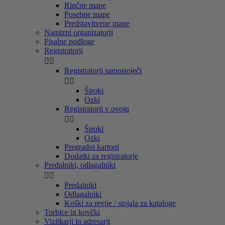
Rinčne mape
Posebne mape
Predstavitvene mape
Namizni organizatorji
Pisalne podloge
Registratorji


Registratorji samostoječi


Široki
Ozki
Registratorji v ovoju


Široki
Ozki
Pregradni kartoni
Dodatki za registratorje
Predalniki, odlagalniki


Predalniki
Odlagalniki
Koški za revije / stojala za kataloge
Torbice in kovčki
Vizitkarji in adresarji