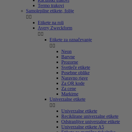
Računski trakovi
Termo trakovi
Samolepilne etikete, folije


Etikete na roli
Avery Zweckform


Etikete za označevanje


Neon
Barvne
Prozorne
Svetleče etikete
Posebne oblike
Naravno rjave
Za QR kode
Za cene
Markirne
Univerzalne etikete


Univerzalne etikete
Reciklirane univerzalne etikete
Odstranljive univerzalne etikete
Univerzalne etikete A5