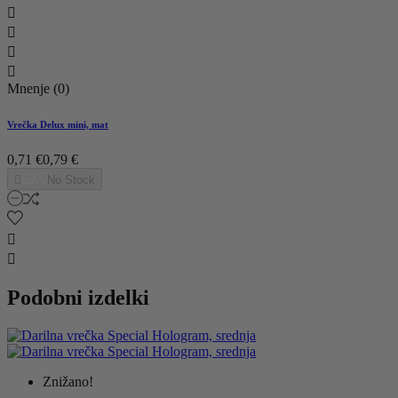




Mnenje (0)
Vrečka Delux mini, mat
0,71 €
0,79 €

No Stock


Podobni izdelki
Znižano!