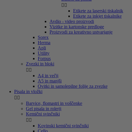


Etikete za laserski tiskalnik
Etikete za inkjet tiskalnike
Avdio - video proizvodi
Vizitke in kartonske predloge
Proizvodi za kreativno ustvarjanje
Sorex
Herma
Apli
Utility
Forpus
Zvezki in bloki


A4 in večji
A5 in manjši
Ovitki in samolepilne folije za zvezke
Pisala in vložki


Barvice, flomastri in voščenke
Gel pisala in rolerji
Kemični svinčniki


Kovinski kemični svinčniki
Cello