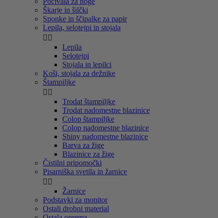
Počivala za noge
Škarje in šilčki
Sponke in ščipalke za papir
Lepila, selotejpi in stojala


Lepila
Selotejpi
Stojala in lepilci
Koši, stojala za dežnike
Štampiljke


Trodat štampiljke
Trodat nadomestne blazinice
Colop štampiljke
Colop nadomestne blazinice
Shiny nadomestne blazinice
Barva za žige
Blazinice za žige
Čistilni pripomočki
Pisarniška svetila in žarnice


Žarnice
Podstavki za monitor
Ostali drobni material
Ostala oprema