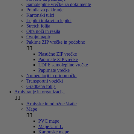
Samolepilne vrečke za dokumente
Polnila za pakiranje
Kartonski tulci
Lepilni trakovi in lepilci
Stretch folija
Olfa noži in rezila
Ovojni papir
Pakirne ZIP vrečke in podobno


Plastične ZIP vrečke
Papirnate ZIP vrečke
LDPE samolepilne vrečke
Papirnate vrečke
Numeratorji in pripomočki
Transportni vozički
Gradbena folija
Arhiviranje in organizacija


Arhivske in odložne škatle
Mape


PVC mape
Mape U in L
Kartonske mape