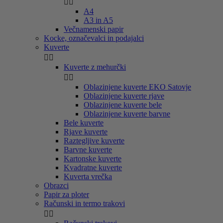


A4
A3 in A5
Večnamenski papir
Kocke, označevalci in podajalci
Kuverte


Kuverte z mehurčki


Oblazinjene kuverte EKO Satovje
Oblazinjene kuverte rjave
Oblazinjene kuverte bele
Oblazinjene kuverte barvne
Bele kuverte
Rjave kuverte
Raztegljive kuverte
Barvne kuverte
Kartonske kuverte
Kvadratne kuverte
Kuverta vrečka
Obrazci
Papir za ploter
Računski in termo trakovi

