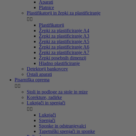
Aparati
Platnice
Plastifikatorji in žepki za plastificiranje


Plastifikatorji
Žepki za plastificiranje A4
Žepki za plastificiranje A3
Žepki za plastificiranje A5
Žepki za plastificiranje A6
Žepki za plastificiranje A7
Žepki posebnih dimenzij
Hladno plastificiranje
Detektorji bankovcev
Ostali aparati
Pisarniška oprema


Stoli in podloge za stole in mize
Korekture, radirke
Luknjači in spenjači


Luknjači
Spenjači
Sponke in odstranjevalci
Tapetniški spenjači in sponke