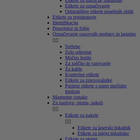
Etikete za matrične tiskalnike
Etikete za označevanje
Odstranljive etikete posebnih oblik
Etikete za registratorje
Identifikacija
Prosojnice in folije
Označevanje osnovnih sredstev in lastnine


Srebrne
Zelo odporne
Močno lepilo
Za zaščito in varovanje
Za kable
Kontrolne etikete
Etikete za zmrzovalnike
Papirne etikete s super močnim
lepilom
Magnetne oznake
Za naslove- pisma, paketi


Etikete za pakete


Etikete za laserski tiskalnik
Etikete za inkjet tiskalnike
Etikete za pisma