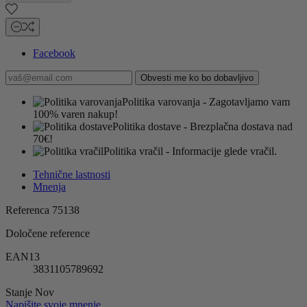
Facebook
Obvesti me ko bo dobavljivo
Politika varovanja
- Zagotavljamo vam
100% varen nakup!
Politika dostave
- Brezplačna dostava nad
70€!
Politika vračil
- Informacije glede vračil.
Tehnične lastnosti
Mnenja
Referenca
75138
Določene reference
EAN13
3831105789692
Stanje
Nov
Napišite svoje mnenje