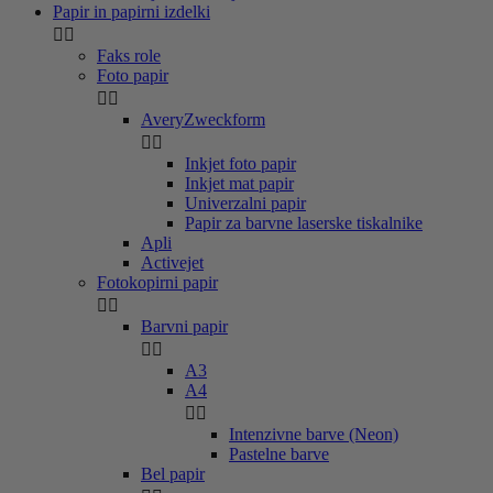
Papir in papirni izdelki


Faks role
Foto papir


AveryZweckform


Inkjet foto papir
Inkjet mat papir
Univerzalni papir
Papir za barvne laserske tiskalnike
Apli
Activejet
Fotokopirni papir


Barvni papir


A3
A4


Intenzivne barve (Neon)
Pastelne barve
Bel papir