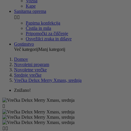
Vozila
Kape
Sanitarna oprema


Papirna konfekcija
Čistila in mila
Pripomočki za čiščenje
Osvežilci zraka in dišave
Gostinstvo
Več kategorij
Manj kategorij
Domov
Novoletni program
Novoletne vrečke
Srednje vrečke
Vrečka Delux Merry Xmass, srednja
Znižano!


