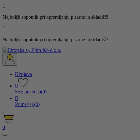

Najboljši sopotnik pri opremljanju pisarne in skladišč!

Najboljši sopotnik pri opremljanju pisarne in skladišč!

Prijava

Seznam želja
(
0
)

Primerjaj
(0)
0