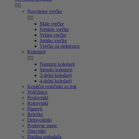


Novoletne vrečke


Male vrečke
Srednje vrečke
Velike vrečke
Jumbo vrečke
Vrečke za steklenice
Koledarji


Namizni koledarji
Stenski koledarji
3-delni koledarji
4-delni koledarji
Kemični svinčniki za tisk
Voščilnice
Poslovniki
Rokovniki
Planerji
Beležke
Delovodniki
Poslovne mape
Dnevniki
Darilna embalaža