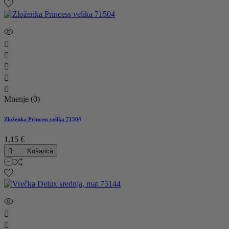





Mnenje (0)
Zloženka Princess velika 71504
1,15 €

Košarica

