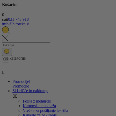
Košarica
0
call
031 743 918
info@biroteka.si
Vse kategorije

Promocije!
Promocije
Skladišče in pakiranje


Folija z mehurčki
Kartonska embalaža
Vrečke za pošiljanje tekstila
Kuverte za pakiranje