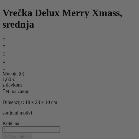
Vrečka Delux Merry Xmass,
srednja





Mnenje (0)
1,60 €
z davkom

Ni na zalogi
Dimenzija: 18 x 23 x 10 cm
sortirani motivi
Količina

Out of stock