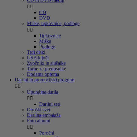
CD in DVD mediji


CD
DVD
Miške, tipkovnice, podloge


Tipkovnice
Miške
Podloge
Trdi diski
USB ključi
Zvočniki in slušalke
Torbe za prenosnike
Dodatna oprema
Darilni in promocijski program


Uporabna darila


Darilni seti
Otroški svet
Darilna embalaža
Foto albumi


Poročni