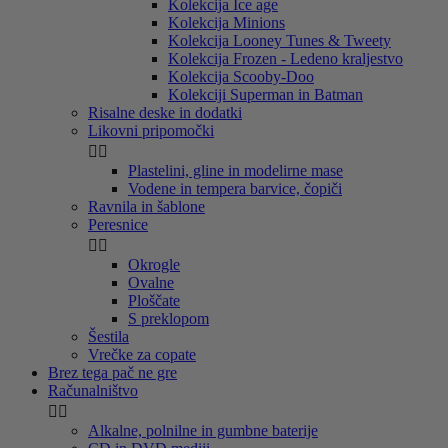
Kolekcija Ice age
Kolekcija Minions
Kolekcija Looney Tunes & Tweety
Kolekcija Frozen - Ledeno kraljestvo
Kolekcija Scooby-Doo
Kolekciji Superman in Batman
Risalne deske in dodatki
Likovni pripomočki


Plastelini, gline in modelirne mase
Vodene in tempera barvice, čopiči
Ravnila in šablone
Peresnice


Okrogle
Ovalne
Ploščate
S preklopom
Šestila
Vrečke za copate
Brez tega pač ne gre
Računalništvo


Alkalne, polnilne in gumbne baterije