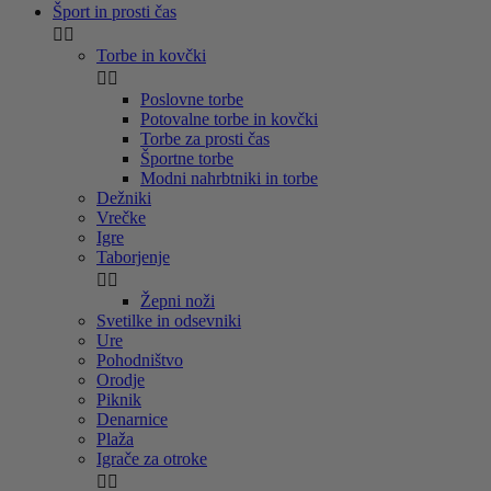
Šport in prosti čas


Torbe in kovčki


Poslovne torbe
Potovalne torbe in kovčki
Torbe za prosti čas
Športne torbe
Modni nahrbtniki in torbe
Dežniki
Vrečke
Igre
Taborjenje


Žepni noži
Svetilke in odsevniki
Ure
Pohodništvo
Orodje
Piknik
Denarnice
Plaža
Igrače za otroke

