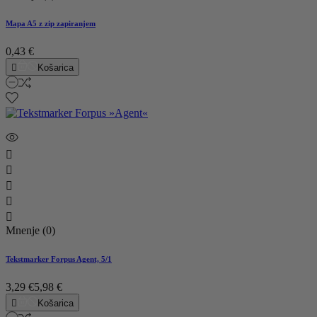
Mapa A5 z zip zapiranjem
0,43 €

Košarica





Mnenje (0)
Tekstmarker Forpus Agent, 5/1
3,29 €
5,98 €

Košarica