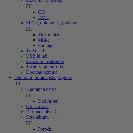
CD in DVD mediji


CD
DVD
Miške, tipkovnice, podloge


Tipkovnice
Miške
Podloge
Trdi diski
USB ključi
Zvočniki in slušalke
Torbe za prenosnike
Dodatna oprema
Darilni in promocijski program


Uporabna darila


Darilni seti
Otroški svet
Darilna embalaža
Foto albumi


Poročni