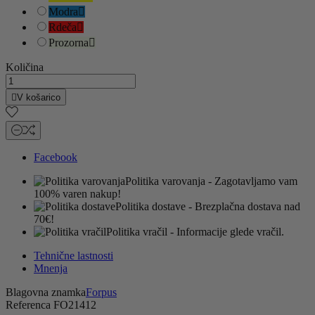
Modra

Rdeča

Prozorna

Količina

V košarico
Facebook
Politika varovanja
- Zagotavljamo vam
100% varen nakup!
Politika dostave
- Brezplačna dostava nad
70€!
Politika vračil
- Informacije glede vračil.
Tehnične lastnosti
Mnenja
Blagovna znamka
Forpus
Referenca
FO21412