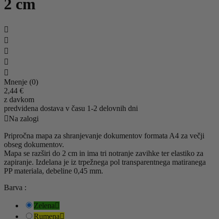
2 cm





Mnenje (0)
2,44 €
z davkom
predvidena dostava v času 1-2 delovnih dni

Na zalogi
Pripročna mapa za shranjevanje dokumentov formata A4 za večji
obseg dokumentov.
Mapa se razširi do 2 cm in ima tri notranje zavihke ter elastiko za
zapiranje. Izdelana je iz trpežnega pol transparentnega matiranega
PP materiala, debeline 0,45 mm.
Barva :
Zelena

Rumena
