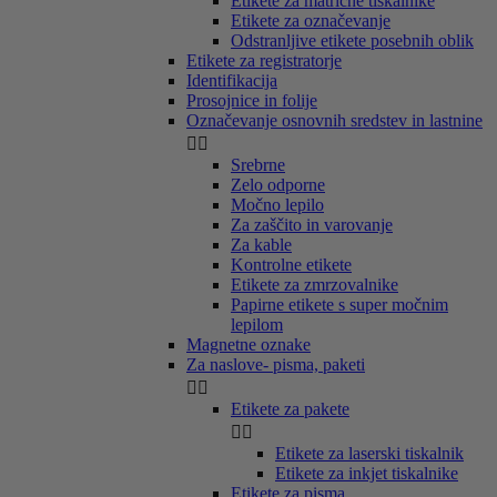
Etikete za matrične tiskalnike
Etikete za označevanje
Odstranljive etikete posebnih oblik
Etikete za registratorje
Identifikacija
Prosojnice in folije
Označevanje osnovnih sredstev in lastnine


Srebrne
Zelo odporne
Močno lepilo
Za zaščito in varovanje
Za kable
Kontrolne etikete
Etikete za zmrzovalnike
Papirne etikete s super močnim
lepilom
Magnetne oznake
Za naslove- pisma, paketi


Etikete za pakete


Etikete za laserski tiskalnik
Etikete za inkjet tiskalnike
Etikete za pisma