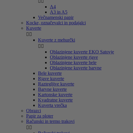


A4
A3 in A5
Večnamenski papir
Kocke, označevalci in podajalci
Kuverte


Kuverte z mehurčki


Oblazinjene kuverte EKO Satovje
Oblazinjene kuverte rjave
Oblazinjene kuverte bele
Oblazinjene kuverte barvne
Bele kuverte
Rjave kuverte
Raztegljive kuverte
Barvne kuverte
Kartonske kuverte
Kvadratne kuverte
Kuverta vrečka
Obrazci
Papir za ploter
Računski in termo trakovi

