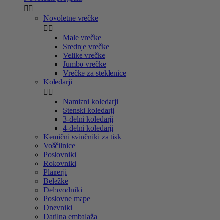


Novoletne vrečke


Male vrečke
Srednje vrečke
Velike vrečke
Jumbo vrečke
Vrečke za steklenice
Koledarji


Namizni koledarji
Stenski koledarji
3-delni koledarji
4-delni koledarji
Kemični svinčniki za tisk
Voščilnice
Poslovniki
Rokovniki
Planerji
Beležke
Delovodniki
Poslovne mape
Dnevniki
Darilna embalaža