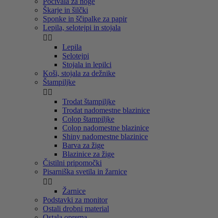
Počivala za noge
Škarje in šilčki
Sponke in ščipalke za papir
Lepila, selotejpi in stojala


Lepila
Selotejpi
Stojala in lepilci
Koši, stojala za dežnike
Štampiljke


Trodat štampiljke
Trodat nadomestne blazinice
Colop štampiljke
Colop nadomestne blazinice
Shiny nadomestne blazinice
Barva za žige
Blazinice za žige
Čistilni pripomočki
Pisarniška svetila in žarnice


Žarnice
Podstavki za monitor
Ostali drobni material
Ostala oprema