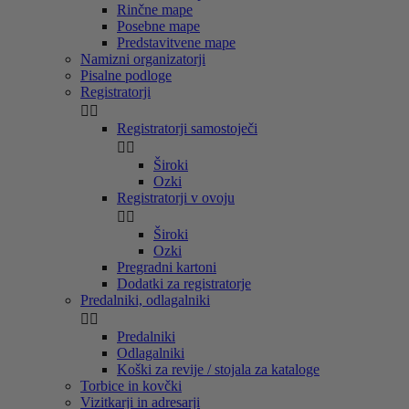
Rinčne mape
Posebne mape
Predstavitvene mape
Namizni organizatorji
Pisalne podloge
Registratorji


Registratorji samostoječi


Široki
Ozki
Registratorji v ovoju


Široki
Ozki
Pregradni kartoni
Dodatki za registratorje
Predalniki, odlagalniki


Predalniki
Odlagalniki
Koški za revije / stojala za kataloge
Torbice in kovčki
Vizitkarji in adresarji