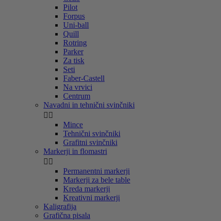
Pilot
Forpus
Uni-ball
Quill
Rotring
Parker
Za tisk
Seti
Faber-Castell
Na vrvici
Centrum
Navadni in tehnični svinčniki


Mince
Tehnični svinčniki
Grafitni svinčniki
Markerji in flomastri


Permanentni markerji
Markerji za bele table
Kreda markerji
Kreativni markerji
Kaligrafija
Grafična pisala