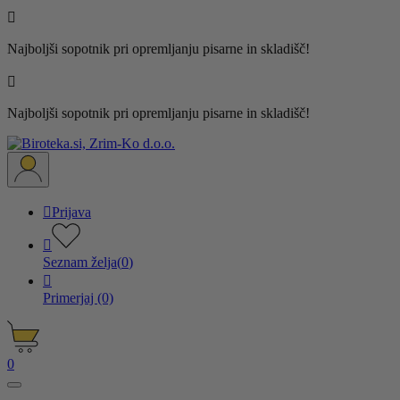

Najboljši sopotnik pri opremljanju pisarne in skladišč!

Najboljši sopotnik pri opremljanju pisarne in skladišč!

Prijava

Seznam želja
(
0
)

Primerjaj
(0)
0