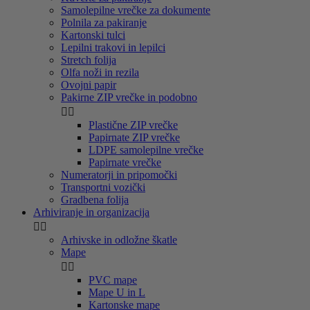
Samolepilne vrečke za dokumente
Polnila za pakiranje
Kartonski tulci
Lepilni trakovi in lepilci
Stretch folija
Olfa noži in rezila
Ovojni papir
Pakirne ZIP vrečke in podobno


Plastične ZIP vrečke
Papirnate ZIP vrečke
LDPE samolepilne vrečke
Papirnate vrečke
Numeratorji in pripomočki
Transportni vozički
Gradbena folija
Arhiviranje in organizacija


Arhivske in odložne škatle
Mape


PVC mape
Mape U in L
Kartonske mape