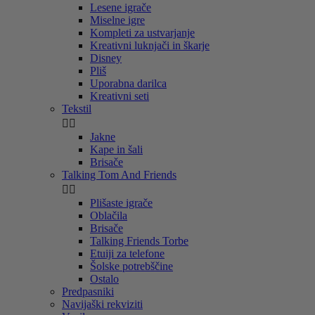
Lesene igrače
Miselne igre
Kompleti za ustvarjanje
Kreativni luknjači in škarje
Disney
Pliš
Uporabna darilca
Kreativni seti
Tekstil


Jakne
Kape in šali
Brisače
Talking Tom And Friends


Plišaste igrače
Oblačila
Brisače
Talking Friends Torbe
Etuiji za telefone
Šolske potrebščine
Ostalo
Predpasniki
Navijaški rekviziti