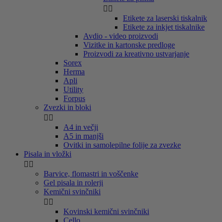


Etikete za laserski tiskalnik
Etikete za inkjet tiskalnike
Avdio - video proizvodi
Vizitke in kartonske predloge
Proizvodi za kreativno ustvarjanje
Sorex
Herma
Apli
Utility
Forpus
Zvezki in bloki


A4 in večji
A5 in manjši
Ovitki in samolepilne folije za zvezke
Pisala in vložki


Barvice, flomastri in voščenke
Gel pisala in rolerji
Kemični svinčniki


Kovinski kemični svinčniki
Cello