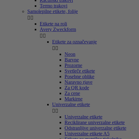
Računski trakovi
Termo trakovi
Samolepilne etikete, folije


Etikete na roli
Avery Zweckform


Etikete za označevanje


Neon
Barvne
Prozorne
Svetleče etikete
Posebne oblike
Naravno rjave
Za QR kode
Za cene
Markirne
Univerzalne etikete


Univerzalne etikete
Reciklirane univerzalne etikete
Odstranljive univerzalne etikete
Univerzalne etikete A5