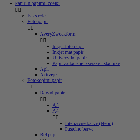
Papir in papirni izdelki


Faks role
Foto papir


AveryZweckform


Inkjet foto papir
Inkjet mat papir
Univerzalni papir
Papir za barvne laserske tiskalnike
Apli
Activejet
Fotokopirni papir


Barvni papir


A3
A4


Intenzivne barve (Neon)
Pastelne barve
Bel papir