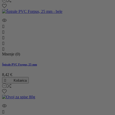





Mnenje (0)
Špirale PVC Forpus, 25 mm
8,42 €

Košarica
