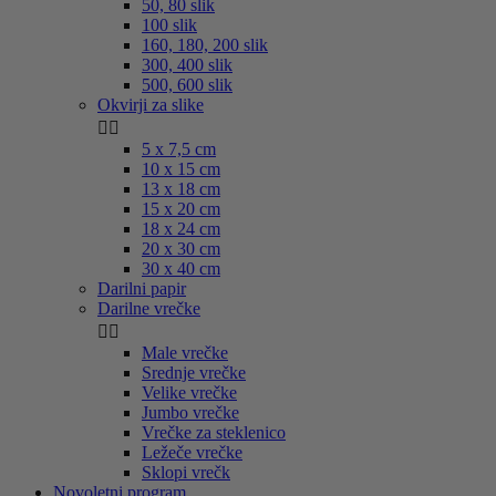
50, 80 slik
100 slik
160, 180, 200 slik
300, 400 slik
500, 600 slik
Okvirji za slike


5 x 7,5 cm
10 x 15 cm
13 x 18 cm
15 x 20 cm
18 x 24 cm
20 x 30 cm
30 x 40 cm
Darilni papir
Darilne vrečke


Male vrečke
Srednje vrečke
Velike vrečke
Jumbo vrečke
Vrečke za steklenico
Ležeče vrečke
Sklopi vrečk
Novoletni program