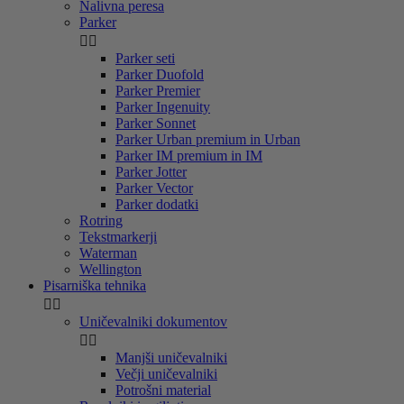
Nalivna peresa
Parker


Parker seti
Parker Duofold
Parker Premier
Parker Ingenuity
Parker Sonnet
Parker Urban premium in Urban
Parker IM premium in IM
Parker Jotter
Parker Vector
Parker dodatki
Rotring
Tekstmarkerji
Waterman
Wellington
Pisarniška tehnika


Uničevalniki dokumentov


Manjši uničevalniki
Večji uničevalniki
Potrošni material