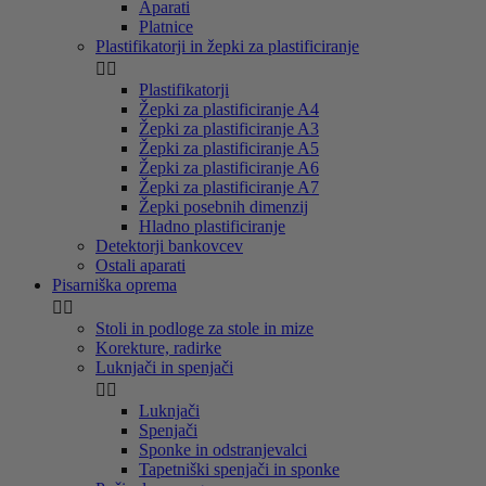
Aparati
Platnice
Plastifikatorji in žepki za plastificiranje


Plastifikatorji
Žepki za plastificiranje A4
Žepki za plastificiranje A3
Žepki za plastificiranje A5
Žepki za plastificiranje A6
Žepki za plastificiranje A7
Žepki posebnih dimenzij
Hladno plastificiranje
Detektorji bankovcev
Ostali aparati
Pisarniška oprema


Stoli in podloge za stole in mize
Korekture, radirke
Luknjači in spenjači


Luknjači
Spenjači
Sponke in odstranjevalci
Tapetniški spenjači in sponke