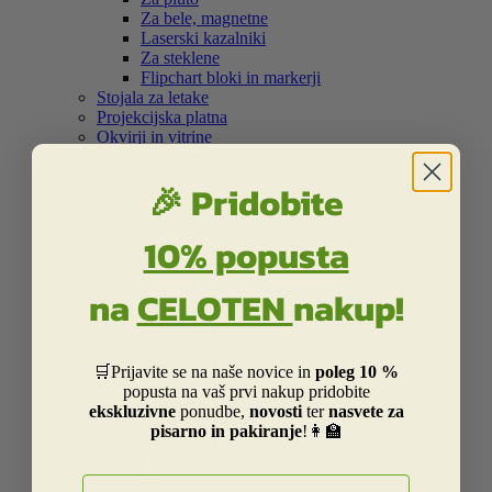
Za bele, magnetne
Laserski kazalniki
Za steklene
Flipchart bloki in markerji
Stojala za letake
Projekcijska platna
Okvirji in vitrine
Samolepilna bela folija
Šolski program
🎉 Pridobite


Nahrbtniki in torbe
10% popusta


Kolekcija Street
Otroška Street kolekcija
na
CELOTEN
nakup!
Kolekcija Centrum
Kolekcija Barcelona
Kolekcija Real Madrid
Kolekcija Liverpool
🛒Prijavite se na naše novice in
poleg 10 %
Kolekcija Dakar
popusta na vaš prvi nakup pridobite
Kolekcija Catalina Estrada
ekskluzivne
ponudbe,
novosti
ter
nasvete za
Kolekcija Smiley
pisarno in pakiranje
!👩‍🏫
Kolekcija Frozen
Otroški in risani junaki
E-naslov

