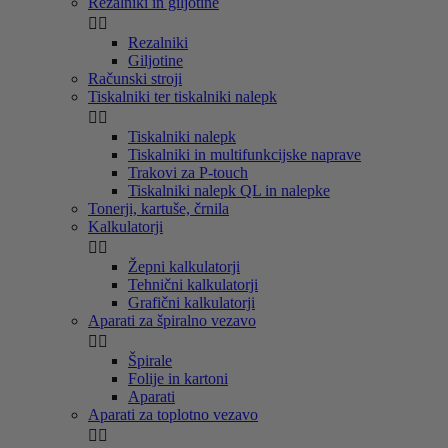
Rezalniki in giljotine


Rezalniki
Giljotine
Računski stroji
Tiskalniki ter tiskalniki nalepk


Tiskalniki nalepk
Tiskalniki in multifunkcijske naprave
Trakovi za P-touch
Tiskalniki nalepk QL in nalepke
Tonerji, kartuše, črnila
Kalkulatorji


Žepni kalkulatorji
Tehnični kalkulatorji
Grafični kalkulatorji
Aparati za špiralno vezavo


Špirale
Folije in kartoni
Aparati
Aparati za toplotno vezavo

