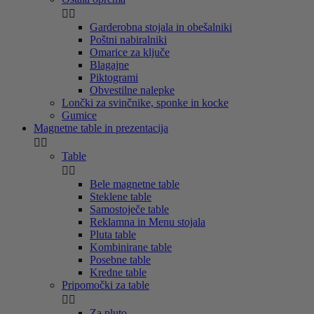


Garderobna stojala in obešalniki
Poštni nabiralniki
Omarice za ključe
Blagajne
Piktogrami
Obvestilne nalepke
Lončki za svinčnike, sponke in kocke
Gumice
Magnetne table in prezentacija


Table


Bele magnetne table
Steklene table
Samostoječe table
Reklamna in Menu stojala
Pluta table
Kombinirane table
Posebne table
Kredne table
Pripomočki za table


Za pluto