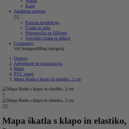
Vozila
Kape
Sanitarna oprema


Papirna konfekcija
Čistila in mila
Pripomočki za čiščenje
Osvežilci zraka in dišave
Gostinstvo
Več kategorij
Manj kategorij
Domov
Arhiviranje in organizacija
Mape
PVC mape
Mapa škatla s klapo in elastiko, 2 cm



Mapa škatla s klapo in elastiko,