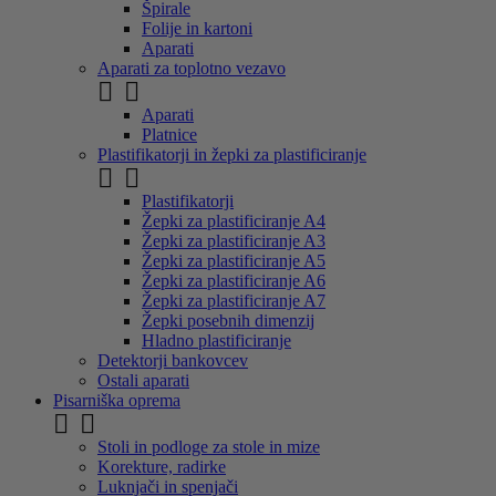
Špirale
Folije in kartoni
Aparati
Aparati za toplotno vezavo


Aparati
Platnice
Plastifikatorji in žepki za plastificiranje


Plastifikatorji
Žepki za plastificiranje A4
Žepki za plastificiranje A3
Žepki za plastificiranje A5
Žepki za plastificiranje A6
Žepki za plastificiranje A7
Žepki posebnih dimenzij
Hladno plastificiranje
Detektorji bankovcev
Ostali aparati
Pisarniška oprema


Stoli in podloge za stole in mize
Korekture, radirke
Luknjači in spenjači