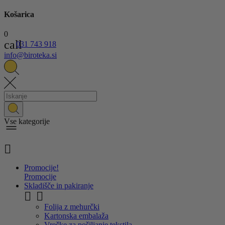
Košarica
0
call
031 743 918
info@biroteka.si
Vse kategorije

Promocije!
Promocije
Skladišče in pakiranje


Folija z mehurčki
Kartonska embalaža
Vrečke za pošiljanje tekstila