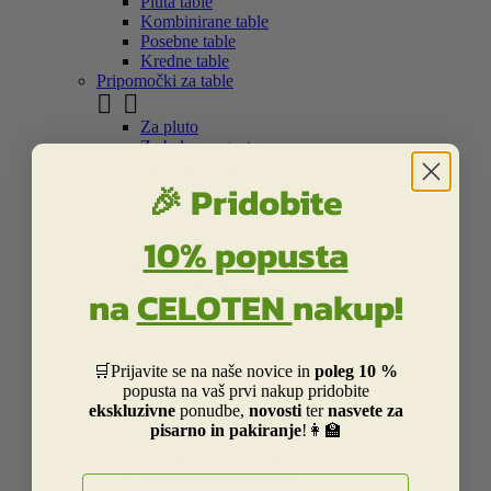
Pluta table
Kombinirane table
Posebne table
Kredne table
Pripomočki za table


Za pluto
Za bele, magnetne
Laserski kazalniki
🎉 Pridobite
Za steklene
Flipchart bloki in markerji
Stojala za letake
10% popusta
Projekcijska platna
Okvirji in vitrine
Samolepilna bela folija
na
CELOTEN
nakup!
Šolski program


Nahrbtniki in torbe


🛒Prijavite se na naše novice in
poleg 10 %
popusta na vaš prvi nakup pridobite
Kolekcija Street
ekskluzivne
ponudbe,
novosti
ter
nasvete za
Otroška Street kolekcija
pisarno in pakiranje
!👩‍🏫
Kolekcija Centrum
Kolekcija Barcelona
Kolekcija Real Madrid
E-naslov