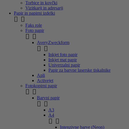
Torbice in kovčki
Vizitkarji in adresarji
Papir in papirni izdelki


Faks role
Foto papir


AveryZweckform


Inkjet foto papir
Inkjet mat papir
Univerzalni papir
Papir za barvne laserske tiskalnike
Apli
Activejet
Fotokopirni papir


Barvni papir


A3
A4


Intenzivne barve (Neon)