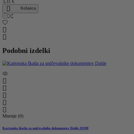
3,31 €

Košarica


Podobni izdelki





Mnenje (0)
Kartonska škatla za uničevalnike dokumentov Dahle 20100