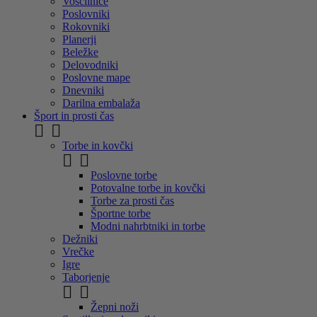
Voščilnice
Poslovniki
Rokovniki
Planerji
Beležke
Delovodniki
Poslovne mape
Dnevniki
Darilna embalaža
Šport in prosti čas


Torbe in kovčki


Poslovne torbe
Potovalne torbe in kovčki
Torbe za prosti čas
Športne torbe
Modni nahrbtniki in torbe
Dežniki
Vrečke
Igre
Taborjenje


Žepni noži