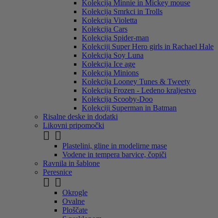
Kolekcija Minnie in Mickey mouse
Kolekcija Smrkci in Trolls
Kolekcija Violetta
Kolekcija Cars
Kolekcija Spider-man
Kolekciji Super Hero girls in Rachael Hale
Kolekcija Soy Luna
Kolekcija Ice age
Kolekcija Minions
Kolekcija Looney Tunes & Tweety
Kolekcija Frozen - Ledeno kraljestvo
Kolekcija Scooby-Doo
Kolekciji Superman in Batman
Risalne deske in dodatki
Likovni pripomočki


Plastelini, gline in modelirne mase
Vodene in tempera barvice, čopiči
Ravnila in šablone
Peresnice


Okrogle
Ovalne
Ploščate