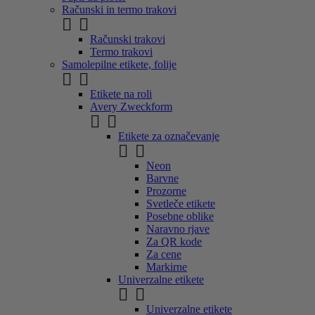
Računski in termo trakovi


Računski trakovi
Termo trakovi
Samolepilne etikete, folije


Etikete na roli
Avery Zweckform


Etikete za označevanje


Neon
Barvne
Prozorne
Svetleče etikete
Posebne oblike
Naravno rjave
Za QR kode
Za cene
Markirne
Univerzalne etikete


Univerzalne etikete