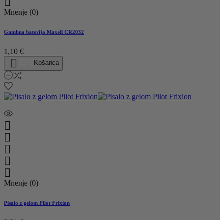

Mnenje (0)
Gumbna baterija Maxell CR2032
1,10 €

Košarica





Mnenje (0)
Pisalo z gelom Pilot Frixion