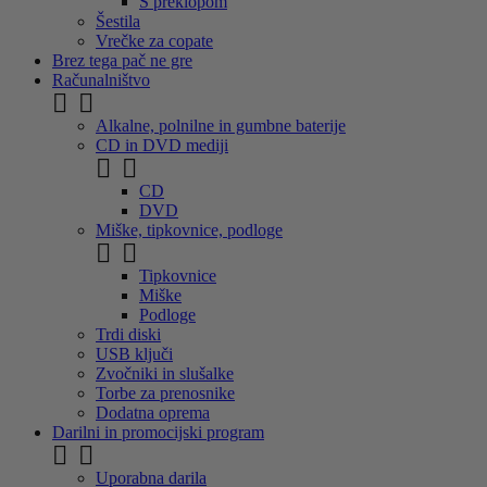
S preklopom
Šestila
Vrečke za copate
Brez tega pač ne gre
Računalništvo


Alkalne, polnilne in gumbne baterije
CD in DVD mediji


CD
DVD
Miške, tipkovnice, podloge


Tipkovnice
Miške
Podloge
Trdi diski
USB ključi
Zvočniki in slušalke
Torbe za prenosnike
Dodatna oprema
Darilni in promocijski program


Uporabna darila