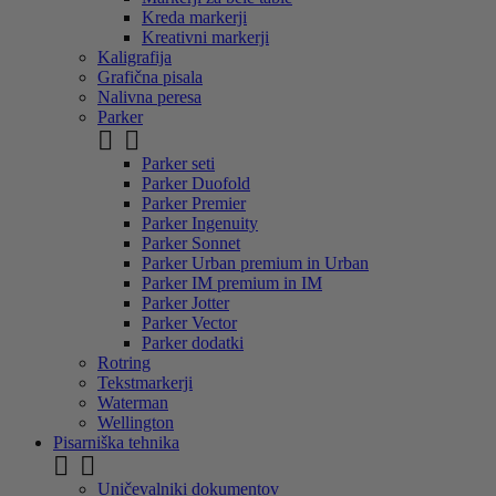
Kreda markerji
Kreativni markerji
Kaligrafija
Grafična pisala
Nalivna peresa
Parker


Parker seti
Parker Duofold
Parker Premier
Parker Ingenuity
Parker Sonnet
Parker Urban premium in Urban
Parker IM premium in IM
Parker Jotter
Parker Vector
Parker dodatki
Rotring
Tekstmarkerji
Waterman
Wellington
Pisarniška tehnika


Uničevalniki dokumentov