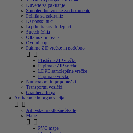
Kuverte za pakiranje
Samolepilne vrečke za dokumente
Polnila za pakiranje
Kartonski tulci
Lepilni trakovi in lepilci
Stretch folija
Olfa noži in rezila
Ovojni papir
Pakirne ZIP vrečke in podobno


Plastične ZIP vrečke
Papirnate ZIP vrečke
LDPE samolepilne vrečke
Papirnate vrečke
Numeratorji in pripomočki
Transportni vozički
Gradbena folija
Arhiviranje in organizacija


Arhivske in odložne škatle
Mape


PVC mape