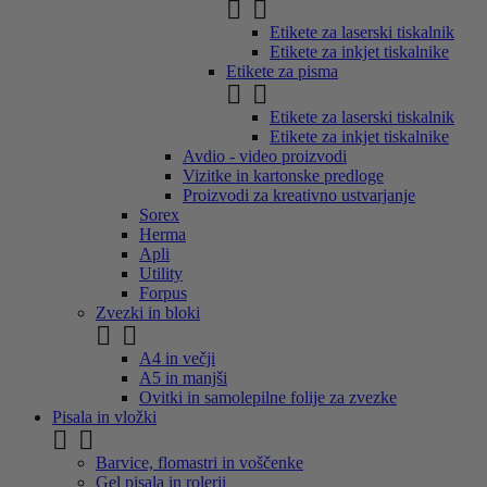


Etikete za laserski tiskalnik
Etikete za inkjet tiskalnike
Etikete za pisma


Etikete za laserski tiskalnik
Etikete za inkjet tiskalnike
Avdio - video proizvodi
Vizitke in kartonske predloge
Proizvodi za kreativno ustvarjanje
Sorex
Herma
Apli
Utility
Forpus
Zvezki in bloki


A4 in večji
A5 in manjši
Ovitki in samolepilne folije za zvezke
Pisala in vložki


Barvice, flomastri in voščenke
Gel pisala in rolerji