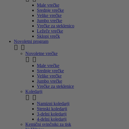
Male vrečke
Srednje vrečke
Velike vrečke
Jumbo vrečke
Vrečke za steklenico
Ležeče vrečke
Sklopi vrečk
Novoletni program


Novoletne vrečke


Male vrečke
Srednje vrečke
Velike vrečke
Jumbo vrečke
Vrečke za steklenice
Koledarji


Namizni koledarji
Stenski koledarji
3-delni koledarji
4-delni koledarji
Kemični svinčniki za tisk