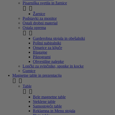
Pisarniška svetila in žarnice


Žarnice
Podstavki za monitor
Ostali drobni material
Ostala oprema


Garderobna stojala in obešalniki
Poštni nabiralniki
Omarice za ključe
Blagajne
Piktogrami
Obvestilne nalepke
Lončki za svinčnike, sponke in kocke
Gumice
Magnetne table in prezentacija


Table


Bele magnetne table
Steklene table
Samostoječe table
Reklamna in Menu stojala