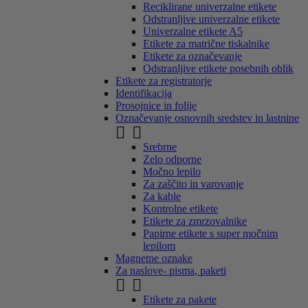
Reciklirane univerzalne etikete
Odstranljive univerzalne etikete
Univerzalne etikete A5
Etikete za matrične tiskalnike
Etikete za označevanje
Odstranljive etikete posebnih oblik
Etikete za registratorje
Identifikacija
Prosojnice in folije
Označevanje osnovnih sredstev in lastnine


Srebrne
Zelo odporne
Močno lepilo
Za zaščito in varovanje
Za kable
Kontrolne etikete
Etikete za zmrzovalnike
Papirne etikete s super močnim
lepilom
Magnetne oznake
Za naslove- pisma, paketi


Etikete za pakete