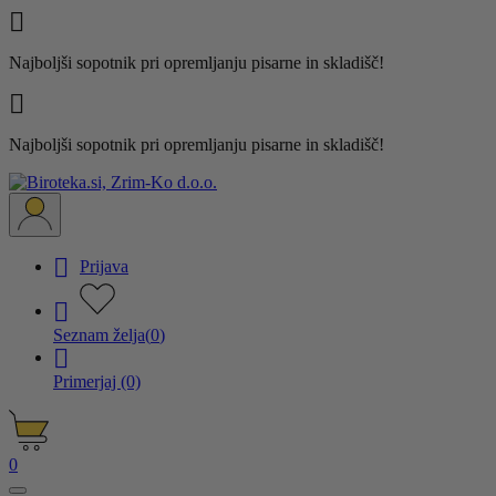

Najboljši sopotnik pri opremljanju pisarne in skladišč!

Najboljši sopotnik pri opremljanju pisarne in skladišč!

Prijava

Seznam želja
(
0
)

Primerjaj
(0)
0