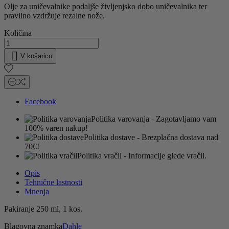
Olje za uničevalnike podaljše življenjsko dobo uničevalnika ter
pravilno vzdržuje rezalne nože.
Količina

V košarico
Facebook
Politika varovanja
- Zagotavljamo vam
100% varen nakup!
Politika dostave
- Brezplačna dostava nad
70€!
Politika vračil
- Informacije glede vračil.
Opis
Tehnične lastnosti
Mnenja
Pakiranje 250 ml, 1 kos.
Blagovna znamka
Dahle