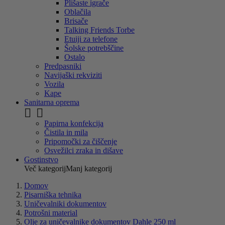
Plišaste igrače
Oblačila
Brisače
Talking Friends Torbe
Etuiji za telefone
Šolske potrebščine
Ostalo
Predpasniki
Navijaški rekviziti
Vozila
Kape
Sanitarna oprema


Papirna konfekcija
Čistila in mila
Pripomočki za čiščenje
Osvežilci zraka in dišave
Gostinstvo
Več kategorij
Manj kategorij
Domov
Pisarniška tehnika
Uničevalniki dokumentov
Potrošni material
Olje za uničevalnike dokumentov Dahle 250 ml