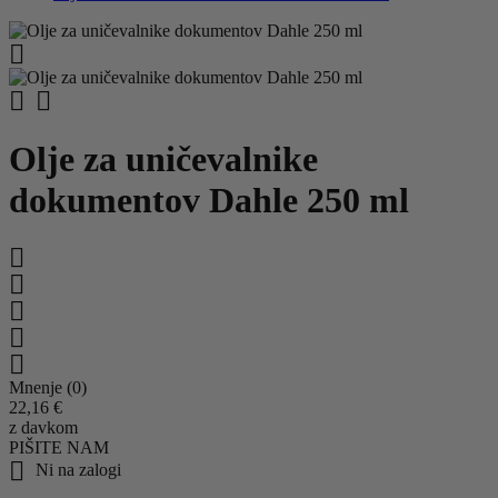



Olje za uničevalnike
dokumentov Dahle 250 ml





Mnenje (0)
22,16 €
z davkom
PIŠITE NAM

Ni na zalogi