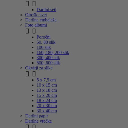


Darilni seti
Otroški svet
Darilna embalaža
Foto albumi


Poročni
50, 80 slik
100 slik
160, 180, 200 slik
300, 400 slik
500, 600 slik
Okvirji za slike


5 x 7,5 cm
10 x 15 cm
13 x 18 cm
15 x 20 cm
18 x 24 cm
20 x 30 cm
30 x 40 cm
Darilni papir
Darilne vrečke

