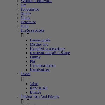
Svetilke in odsevniki
Ure
Pohodništvo
Orodje
Piknik
Denarnice
Plaža
Igrače za otroke


Lesene igrače
Miselne igre
Kompleti za ustvarjanje
Kreativni luknjači in škarje
Disney
Pliš
Uporabna darilca
Kreativni seti
Tekstil


Jakne
Kape in šali
Brisače
Talking Tom And Friends

