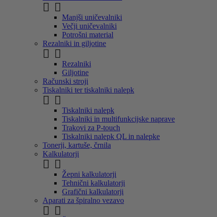


Manjši uničevalniki
Večji uničevalniki
Potrošni material
Rezalniki in giljotine


Rezalniki
Giljotine
Računski stroji
Tiskalniki ter tiskalniki nalepk


Tiskalniki nalepk
Tiskalniki in multifunkcijske naprave
Trakovi za P-touch
Tiskalniki nalepk QL in nalepke
Tonerji, kartuše, črnila
Kalkulatorji


Žepni kalkulatorji
Tehnični kalkulatorji
Grafični kalkulatorji
Aparati za špiralno vezavo

