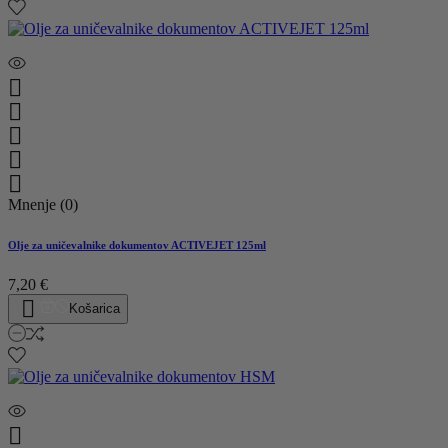





Mnenje (0)
Olje za uničevalnike dokumentov ACTIVEJET 125ml
7,20 €

Košarica
