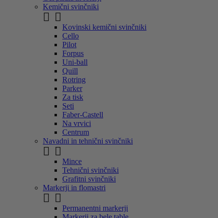
Kemični svinčniki


Kovinski kemični svinčniki
Cello
Pilot
Forpus
Uni-ball
Quill
Rotring
Parker
Za tisk
Seti
Faber-Castell
Na vrvici
Centrum
Navadni in tehnični svinčniki


Mince
Tehnični svinčniki
Grafitni svinčniki
Markerji in flomastri


Permanentni markerji
Markerji za bele table