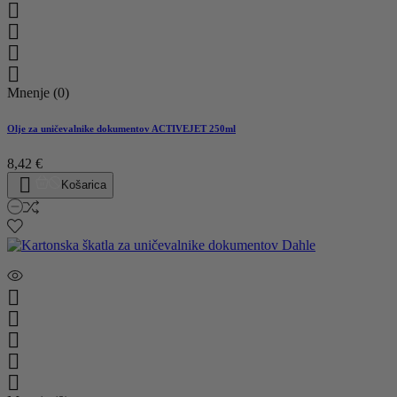




Mnenje (0)
Olje za uničevalnike dokumentov ACTIVEJET 250ml
8,42 €

Košarica




