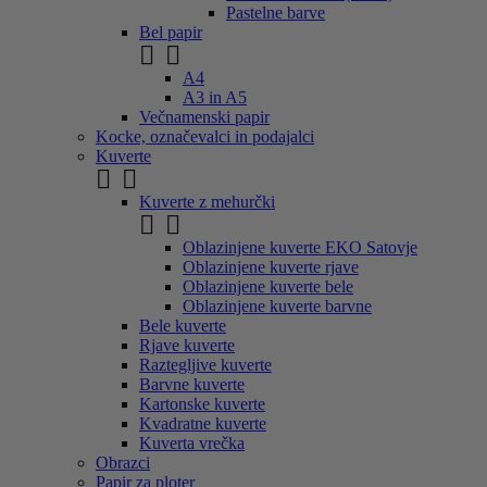
Pastelne barve
Bel papir


A4
A3 in A5
Večnamenski papir
Kocke, označevalci in podajalci
Kuverte


Kuverte z mehurčki


Oblazinjene kuverte EKO Satovje
Oblazinjene kuverte rjave
Oblazinjene kuverte bele
Oblazinjene kuverte barvne
Bele kuverte
Rjave kuverte
Raztegljive kuverte
Barvne kuverte
Kartonske kuverte
Kvadratne kuverte
Kuverta vrečka
Obrazci
Papir za ploter