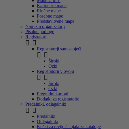
Mape U in L
Kartonske mape
Rinčne mape
Posebne mape
Predstavitvene mape
Namizni organizatorji
Pisalne podloge
Registratorji


Registratorji samostoječi


Široki
Ozki
Registratorji v ovoju


Široki
Ozki
Pregradni kartoni
Dodatki za registratorje
Predalniki, odlagalniki


Predalniki
Odlagalniki
Koški za revije / stojala za kataloge