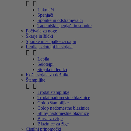


Luknjači
Spenjači
Sponke in odstranjevalci
Tapetniški spenjači in sponke
Počivala za noge
Škarje in šilčki
Sponke in ščipalke za papir
Lepila, selotejpi in stojala


Lepila
Selotejpi
Stojala in lepilci
Koši, stojala za dežnike
Štampiljke


Trodat štampiljke
Trodat nadomestne blazinice
Colop štampiljke
Colop nadomestne blazinice
Shiny nadomestne blazinice
Barva za žige
Blazinice za žige
Čistilni pripomočki