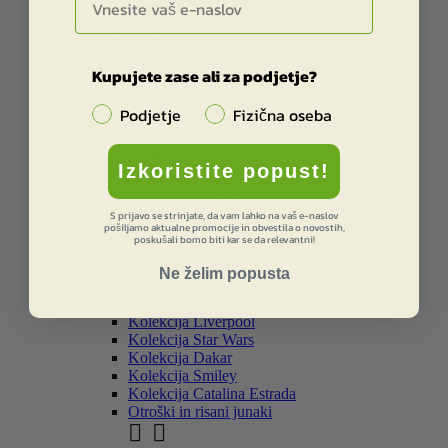
Kolekcija Liverpool
Kolekcija Dakar
Kolekcija Catalina Estrada
Kolekcija Smiley
Kupujete zase ali za podjetje?
Kolekcija Frozen
Otroški in risani junaki


Podjetje
Fizična oseba
Deklice
Dečki
Izkoristite popust!
Kolekcija Star Wars
Kolekcija ice age
Kolekcija Peak
S prijavo se strinjate, da vam lahko na vaš e-naslov
Zvezki, bloki in pripomočki
pošiljamo aktualne promocije in obvestila o novostih,
poskušali bomo biti kar se da relevantni!


Kolekcija Street
Ne želim popusta
Kolekcija Barcelona
Kolekcija Real Madrid
Kolekcija Liverpool
Kolekcija Star Wars
Kolekcija Dakar
Kolekcija Smiley
Kolekcija Catalina Estrada
Otroški in risani junaki

