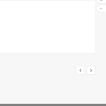


