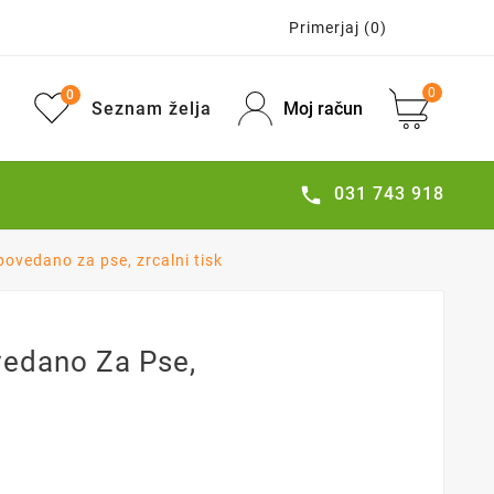
Primerjaj
(0)
0
0
Seznam želja
Moj račun
031 743 918

povedano za pse, zrcalni tisk
vedano Za Pse,