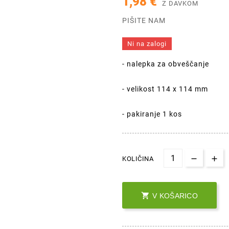
1,98 €
Z DAVKOM
PIŠITE NAM
Ni na zalogi
- nalepka za obveščanje
- velikost 114 x 114 mm
- pakiranje 1 kos
KOLIČINA

V KOŠARICO