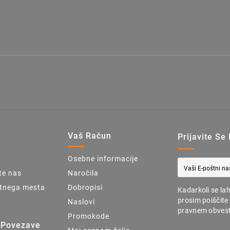
u
Vaš Račun
Prijavite Se
Osebne informacije
te nas
Naročila
tnega mesta
Dobropisi
Kadarkoli se la
prosim poiščite
Naslovi
pravnem obvest
Promokode
 Povezave