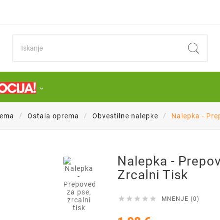
rema
Ostala oprema
Obvestilne nalepke
Nalepka - Pre

Nalepka - Prepo
Zrcalni Tisk





MNENJE (0)