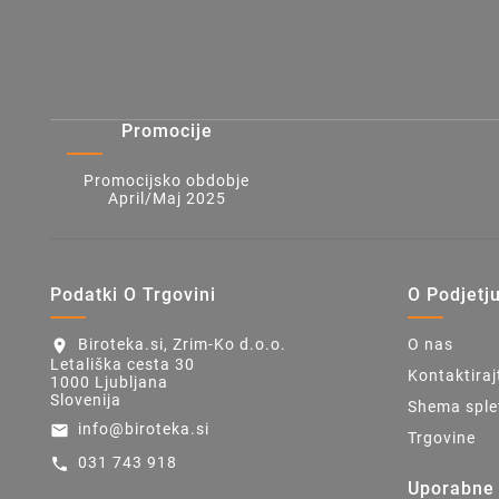
Promocije
Promocijsko obdobje
April/Maj 2025
Podatki O Trgovini
O Podjetj
Biroteka.si, Zrim-Ko d.o.o.
O nas
location_on
Letališka cesta 30
Kontaktiraj
1000 Ljubljana
Slovenija
Shema sple
info@biroteka.si
email
Trgovine
031 743 918
call
Uporabne