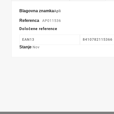
Blagovna znamka
Apli
Referenca
AP011536
Določene reference
EAN13
8410782115366
Stanje
Nov