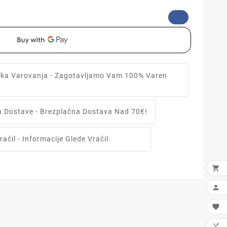
tika Varovanja
- Zagotavljamo Vam 100% Varen
ka Dostave
- Brezplačna Dostava Nad 70€!
račil
- Informacije Glede Vračil.



