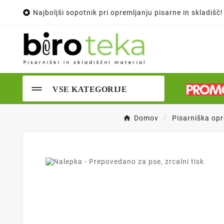

Najboljši sopotnik pri opremljanju pisarne in skladišč!
VSE KATEGORIJE
Domov
Pisarniška op