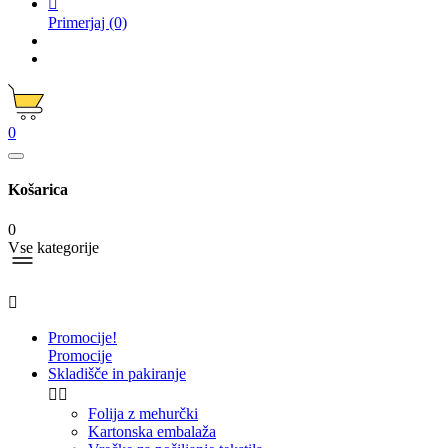

Primerjaj
(0)
0
Košarica
0
Vse kategorije

Promocije!
Promocije
Skladišče in pakiranje


Folija z mehurčki
Kartonska embalaža