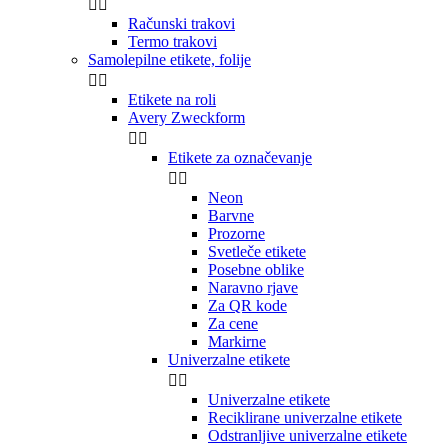


Računski trakovi
Termo trakovi
Samolepilne etikete, folije


Etikete na roli
Avery Zweckform


Etikete za označevanje


Neon
Barvne
Prozorne
Svetleče etikete
Posebne oblike
Naravno rjave
Za QR kode
Za cene
Markirne
Univerzalne etikete


Univerzalne etikete
Reciklirane univerzalne etikete
Odstranljive univerzalne etikete