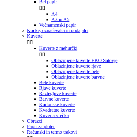
Bel papir


A4
A3 in A5
Večnamenski papir
Kocke, označevalci in podajalci
Kuverte


Kuverte z mehurčki


Oblazinjene kuverte EKO Satovje
Oblazinjene kuverte rjave
Oblazinjene kuverte bele
Oblazinjene kuverte barvne
Bele kuverte
Rjave kuverte
Raztegljive kuverte
Barvne kuverte
Kartonske kuverte
Kvadratne kuverte
Kuverta vrečka
Obrazci
Papir za ploter
Računski in termo trakovi