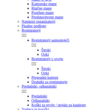
Kartonske mape
Rinčne mape
Posebne mape
Predstavitvene mape
Namizni organizatorji
Pisalne podloge
Registratorji


Registratorji samostoječi


Široki
Ozki
Registratorji v ovoju


Široki
Ozki
Pregradni kartoni
Dodatki za registratorje
Predalniki, odlagalniki


Predalniki
Odlagalniki
Koški za revije / stojala za kataloge
Torbice in kovčki