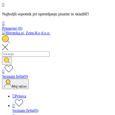

Najboljši sopotnik pri opremljanju pisarne in skladišč!

Primerjaj
(0)

Seznam želja
(
0
)
Moj račun

Prijava

Seznam želja
(
0
)