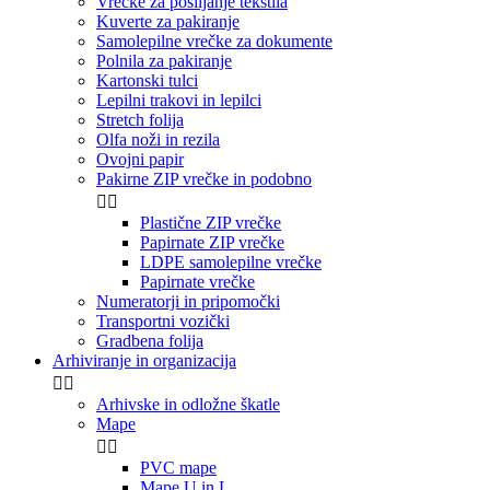
Vrečke za pošiljanje tekstila
Kuverte za pakiranje
Samolepilne vrečke za dokumente
Polnila za pakiranje
Kartonski tulci
Lepilni trakovi in lepilci
Stretch folija
Olfa noži in rezila
Ovojni papir
Pakirne ZIP vrečke in podobno


Plastične ZIP vrečke
Papirnate ZIP vrečke
LDPE samolepilne vrečke
Papirnate vrečke
Numeratorji in pripomočki
Transportni vozički
Gradbena folija
Arhiviranje in organizacija


Arhivske in odložne škatle
Mape


PVC mape
Mape U in L