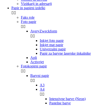
Vizitkarji in adresarji
Papir in papirni izdelki


Faks role
Foto papir


AveryZweckform


Inkjet foto papir
Inkjet mat papir
Univerzalni papir
Papir za barvne laserske tiskalnike
Apli
Activejet
Fotokopirni papir


Barvni papir


A3
A4


Intenzivne barve (Neon)
Pastelne barve