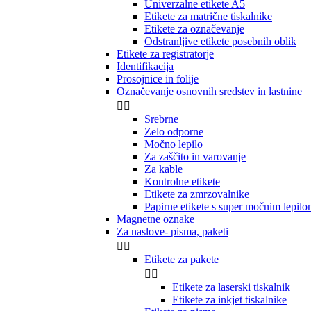
Univerzalne etikete A5
Etikete za matrične tiskalnike
Etikete za označevanje
Odstranljive etikete posebnih oblik
Etikete za registratorje
Identifikacija
Prosojnice in folije
Označevanje osnovnih sredstev in lastnine


Srebrne
Zelo odporne
Močno lepilo
Za zaščito in varovanje
Za kable
Kontrolne etikete
Etikete za zmrzovalnike
Papirne etikete s super močnim lepil
Magnetne oznake
Za naslove- pisma, paketi


Etikete za pakete


Etikete za laserski tiskalnik
Etikete za inkjet tiskalnike