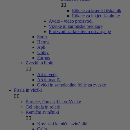


Etikete za laserski tiskalnik
Etikete za inkjet tiskalnike
Avdio - video proizvodi
Vizitke in kartonske predloge
Proizvodi za kreativno ustvarjanje
Sorex
Herma
Apli
Utility
Forpus
Zvezki in bloki


A4 in večji
A5 in manjši
Ovitki in samolepilne folije za zvezke
Pisala in vložki


Barvice, flomastri in voščenke
Gel pisala in rolerji
Kemični svinčniki


Kovinski kemični svinčniki
Cello