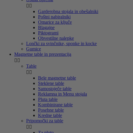


Garderobna stojala in obešalniki
Poštni nabiralniki
Omarice za ključe
Blagajne
Piktogrami
Obvestilne nalepke
Lončki za svinčnike, sponke in kocke
Gumice
Magnetne table in prezentacija


Table


Bele magnetne table
Steklene table
Samostoječe table
Reklamna in Menu stojala
Pluta table
Kombinirane table
Posebne table
Kredne table
Pripomočki za table


Za pluto