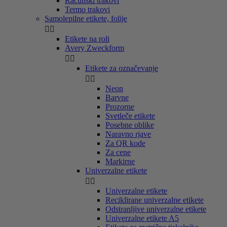
Računski trakovi
Termo trakovi
Samolepilne etikete, folije


Etikete na roli
Avery Zweckform


Etikete za označevanje


Neon
Barvne
Prozorne
Svetleče etikete
Posebne oblike
Naravno rjave
Za QR kode
Za cene
Markirne
Univerzalne etikete


Univerzalne etikete
Reciklirane univerzalne etikete
Odstranljive univerzalne etikete
Univerzalne etikete A5