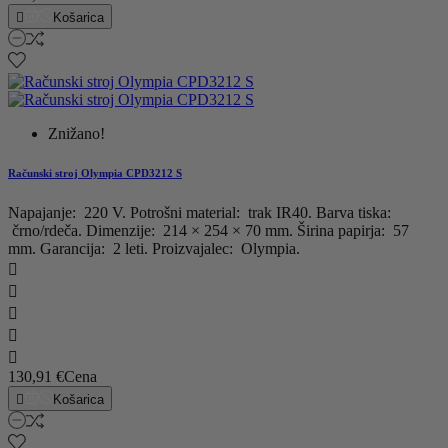

Košarica
Znižano!
Računski stroj Olympia CPD3212 S
Napajanje: 220 V. Potrošni material: trak IR40. Barva tiska:
črno/rdeča. Dimenzije: 214 × 254 × 70 mm. Širina papirja: 57
mm. Garancija: 2 leti. Proizvajalec: Olympia.





130,91 €
Cena

Košarica