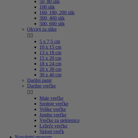
50, 80 slik
100 slik
160, 180, 200 slik
300, 400 slik
500, 600 slik
Okvirji za slike


5 x 7,5 cm
10 x 15 cm
13 x 18 cm
15 x 20 cm
18 x 24 cm
20 x 30 cm
30 x 40 cm
Darilni papir
Darilne vrečke


Male vrečke
Srednje vrečke
Velike vrečke
Jumbo vrečke
Vrečke za steklenico
Ležeče vrečke
Sklopi vrečk
Novoletni program