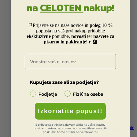
na
CELOTEN
nakup!
Deklice
Dečki
Kolekcija Star Wars
Kolekcija ice age
🛒Prijavite se na naše novice in
poleg 10 %
Kolekcija Peak
popusta na vaš prvi nakup pridobite
Zvezki, bloki in pripomočki
ekskluzivne
ponudbe,
novosti
ter
nasvete za


pisarno in pakiranje
!👩‍🏫
Kolekcija Street
Kolekcija Barcelona
Kolekcija Real Madrid
E-naslov
Kolekcija Liverpool
Kolekcija Star Wars
Kolekcija Dakar
Kolekcija Smiley
Kupujete zase ali za podjetje?
Kolekcija Catalina Estrada
Otroški in risani junaki
Podjetje
Fizična oseba


Kolekcija Minnie in Mickey mouse
Kolekcija Smrkci in Trolls
Izkoristite popust!
Kolekcija Violetta
Kolekcija Cars
Kolekcija Spider-man
S prijavo se strinjate, da vam lahko na vaš e-naslov
Kolekciji Super Hero girls in Rachael Hale
pošiljamo aktualne promocije in obvestila o novostih,
poskušali bomo biti kar se da relevantni!
Kolekcija Soy Luna