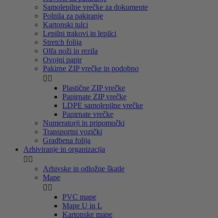
Samolepilne vrečke za dokumente
Polnila za pakiranje
Kartonski tulci
Lepilni trakovi in lepilci
Stretch folija
Olfa noži in rezila
Ovojni papir
Pakirne ZIP vrečke in podobno


Plastične ZIP vrečke
Papirnate ZIP vrečke
LDPE samolepilne vrečke
Papirnate vrečke
Numeratorji in pripomočki
Transportni vozički
Gradbena folija
Arhiviranje in organizacija


Arhivske in odložne škatle
Mape


PVC mape
Mape U in L
Kartonske mape