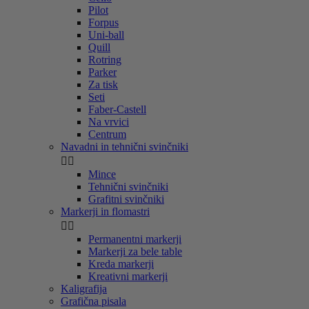
Pilot
Forpus
Uni-ball
Quill
Rotring
Parker
Za tisk
Seti
Faber-Castell
Na vrvici
Centrum
Navadni in tehnični svinčniki


Mince
Tehnični svinčniki
Grafitni svinčniki
Markerji in flomastri


Permanentni markerji
Markerji za bele table
Kreda markerji
Kreativni markerji
Kaligrafija
Grafična pisala