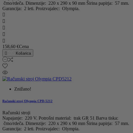
črno/rdeča. Dimenzije: 220 x 290 x 90 mm Širina papirja: 57 mm.
Garancija: 2 leti. Proizvajalec: Olympia.





158,60 €
Cena

Košarica
Znižano!
Računski stroj Olympia CPD-5212
Računski stroji
Napajanje: 220 V. Potrošni material: trak GR 51 Barva tiska:
črno/rdeča. Dimenzije: 220 x 290 x 90 mm Širina papirja: 57 mm.
Garancija: 2 leti. Proizvajalec: Olympia.