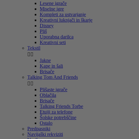
Lesene igrače
Miselne igre
Kompleti za ustvarjanje
Kreativni luknjači in škarje
Disney
Pliš
Uporabna darilca
Kreativni seti
Tekstil


Jakne
Kape in šali
Brisače
Talking Tom And Friends


Plišaste igrače
Oblačila
Brisače
Talking Friends Torbe
Etuiji za telefone
Šolske potrebščine
Ostalo
Predpasniki
Navijaški rekviziti