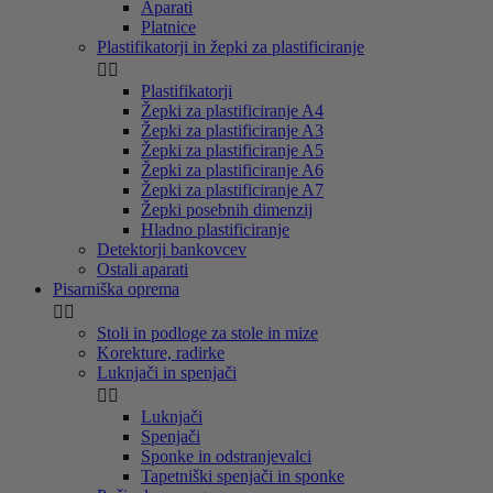
Aparati
Platnice
Plastifikatorji in žepki za plastificiranje


Plastifikatorji
Žepki za plastificiranje A4
Žepki za plastificiranje A3
Žepki za plastificiranje A5
Žepki za plastificiranje A6
Žepki za plastificiranje A7
Žepki posebnih dimenzij
Hladno plastificiranje
Detektorji bankovcev
Ostali aparati
Pisarniška oprema


Stoli in podloge za stole in mize
Korekture, radirke
Luknjači in spenjači


Luknjači
Spenjači
Sponke in odstranjevalci
Tapetniški spenjači in sponke