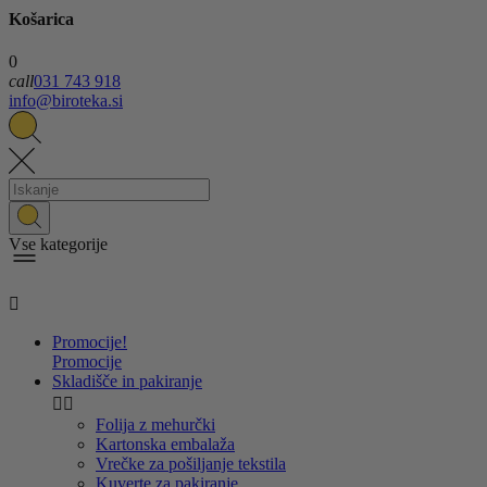
Košarica
0
call
031 743 918
info@biroteka.si
Vse kategorije

Promocije!
Promocije
Skladišče in pakiranje


Folija z mehurčki
Kartonska embalaža
Vrečke za pošiljanje tekstila
Kuverte za pakiranje