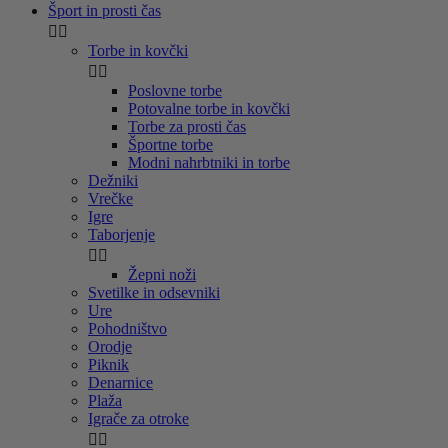
Šport in prosti čas


Torbe in kovčki


Poslovne torbe
Potovalne torbe in kovčki
Torbe za prosti čas
Športne torbe
Modni nahrbtniki in torbe
Dežniki
Vrečke
Igre
Taborjenje


Žepni noži
Svetilke in odsevniki
Ure
Pohodništvo
Orodje
Piknik
Denarnice
Plaža
Igrače za otroke

