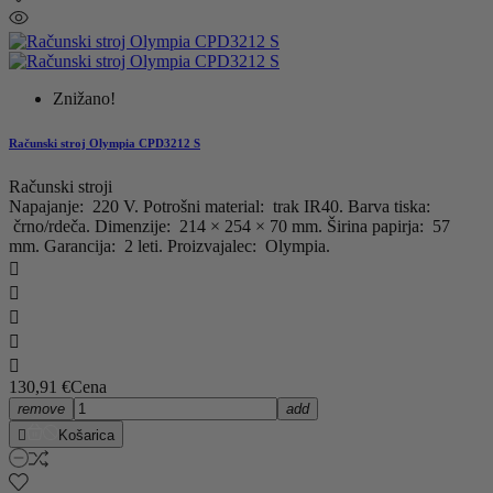
Znižano!
Računski stroj Olympia CPD3212 S
Računski stroji
Napajanje: 220 V. Potrošni material: trak IR40. Barva tiska:
črno/rdeča. Dimenzije: 214 × 254 × 70 mm. Širina papirja: 57
mm. Garancija: 2 leti. Proizvajalec: Olympia.





130,91 €
Cena
remove
add

Košarica