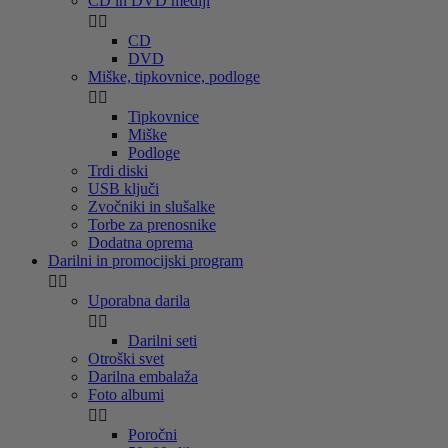
CD in DVD mediji


CD
DVD
Miške, tipkovnice, podloge


Tipkovnice
Miške
Podloge
Trdi diski
USB ključi
Zvočniki in slušalke
Torbe za prenosnike
Dodatna oprema
Darilni in promocijski program


Uporabna darila


Darilni seti
Otroški svet
Darilna embalaža
Foto albumi


Poročni