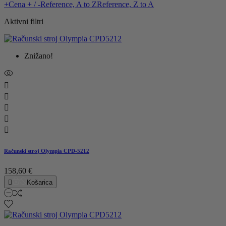
+
Cena + / -
Reference, A to Z
Reference, Z to A
Aktivni filtri
Znižano!





Računski stroj Olympia CPD-5212
158,60 €

Košarica