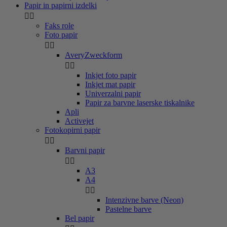
Papir in papirni izdelki


Faks role
Foto papir


AveryZweckform


Inkjet foto papir
Inkjet mat papir
Univerzalni papir
Papir za barvne laserske tiskalnike
Apli
Activejet
Fotokopirni papir


Barvni papir


A3
A4


Intenzivne barve (Neon)
Pastelne barve
Bel papir