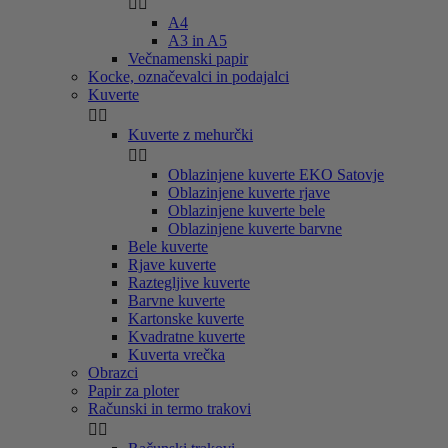


A4
A3 in A5
Večnamenski papir
Kocke, označevalci in podajalci
Kuverte


Kuverte z mehurčki


Oblazinjene kuverte EKO Satovje
Oblazinjene kuverte rjave
Oblazinjene kuverte bele
Oblazinjene kuverte barvne
Bele kuverte
Rjave kuverte
Raztegljive kuverte
Barvne kuverte
Kartonske kuverte
Kvadratne kuverte
Kuverta vrečka
Obrazci
Papir za ploter
Računski in termo trakovi

