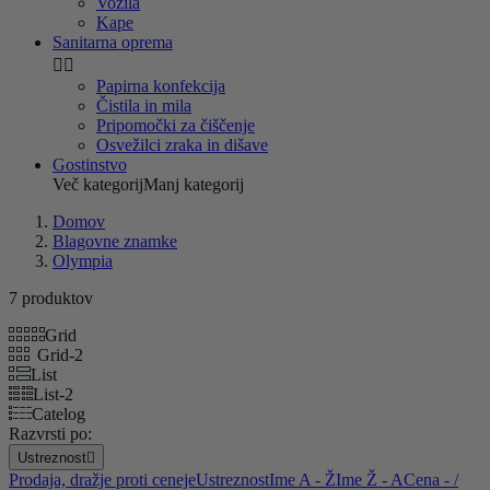
Vozila
Kape
Sanitarna oprema


Papirna konfekcija
Čistila in mila
Pripomočki za čiščenje
Osvežilci zraka in dišave
Gostinstvo
Več kategorij
Manj kategorij
Domov
Blagovne znamke
Olympia
7 produktov
Grid
Grid-2
List
List-2
Catelog
Razvrsti po:
Ustreznost

Prodaja, dražje proti ceneje
Ustreznost
Ime A - Ž
Ime Ž - A
Cena - /