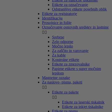
Etikete za matrične tiskalnike
Etikete za označevanje
Odstranljive etikete posebnih oblik
Etikete za registratorje
Identifikacija
Prosojnice in folije
Označevanje osnovnih sredstev in lastnine


Srebrne
Zelo odporne
Močno lepilo
Za zaščito in varovanje
Za kable
Kontrolne etikete
Etikete za zmrzovalnike
Papirne etikete s super močnim
lepilom
Magnetne oznake
Za naslove- pisma, paketi


Etikete za pakete


Etikete za laserski tiskalnik
Etikete za inkjet tiskalnike
Etikete za pisma