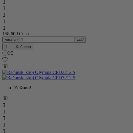





158,60 €
Cena
remove
add

Košarica
Znižano!




