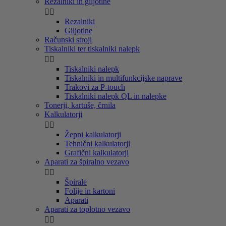
Rezalniki in giljotine


Rezalniki
Giljotine
Računski stroji
Tiskalniki ter tiskalniki nalepk


Tiskalniki nalepk
Tiskalniki in multifunkcijske naprave
Trakovi za P-touch
Tiskalniki nalepk QL in nalepke
Tonerji, kartuše, črnila
Kalkulatorji


Žepni kalkulatorji
Tehnični kalkulatorji
Grafični kalkulatorji
Aparati za špiralno vezavo


Špirale
Folije in kartoni
Aparati
Aparati za toplotno vezavo

