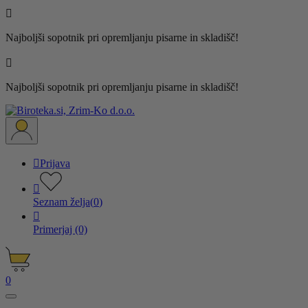

Najboljši sopotnik pri opremljanju pisarne in skladišč!

Najboljši sopotnik pri opremljanju pisarne in skladišč!

Prijava

Seznam želja
(
0
)

Primerjaj
(0)
0