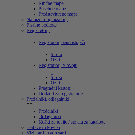
Rinčne mape
Posebne mape
Predstavitvene mape
Namizni organizatorji
Pisalne podloge
Registratorji


Registratorji samostoječi


Široki
Ozki
Registratorji v ovoju


Široki
Ozki
Pregradni kartoni
Dodatki za registratorje
Predalniki, odlagalniki


Predalniki
Odlagalniki
Koški za revije / stojala za kataloge
Torbice in kovčki
Vizitkarji in adresarji