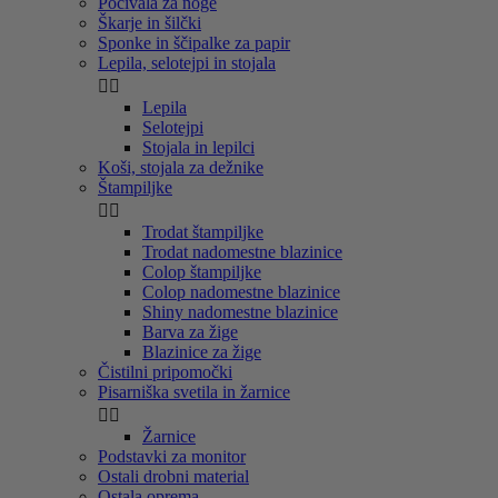
Počivala za noge
Škarje in šilčki
Sponke in ščipalke za papir
Lepila, selotejpi in stojala


Lepila
Selotejpi
Stojala in lepilci
Koši, stojala za dežnike
Štampiljke


Trodat štampiljke
Trodat nadomestne blazinice
Colop štampiljke
Colop nadomestne blazinice
Shiny nadomestne blazinice
Barva za žige
Blazinice za žige
Čistilni pripomočki
Pisarniška svetila in žarnice


Žarnice
Podstavki za monitor
Ostali drobni material
Ostala oprema