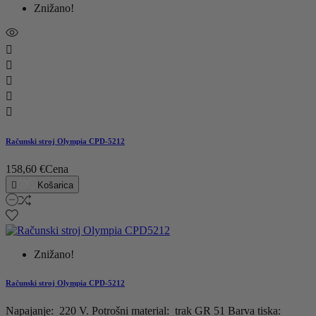
Znižano!





Računski stroj Olympia CPD-5212
158,60 €
Cena

Košarica
Znižano!
Računski stroj Olympia CPD-5212
Napajanje: 220 V. Potrošni material: trak GR 51 Barva tiska: