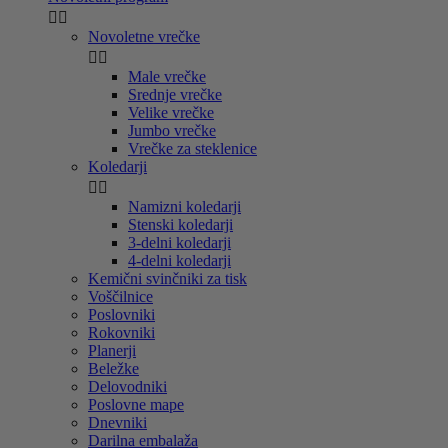


Novoletne vrečke


Male vrečke
Srednje vrečke
Velike vrečke
Jumbo vrečke
Vrečke za steklenice
Koledarji


Namizni koledarji
Stenski koledarji
3-delni koledarji
4-delni koledarji
Kemični svinčniki za tisk
Voščilnice
Poslovniki
Rokovniki
Planerji
Beležke
Delovodniki
Poslovne mape
Dnevniki
Darilna embalaža