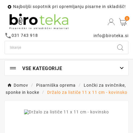
Najboljši sopotnik pri opremljanju pisarne in skladišč!

0
call
031 743 918
info@biroteka.si

VSE KATEGORIJE
Domov
Pisarniška oprema
Lončki za svinčnike,
sponke in kocke
Držalo za lističe 11 x 11 cm - kovinsko