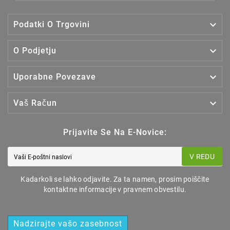

Podatki O Trgovini

O Podjetju

Uporabne Povezave

Vaš Račun
Prijavite Se Na E-Novice:
V REDU
Kadarkoli se lahko odjavite. Za ta namen, prosim poiščite
kontaktne informacije v pravnem obvestilu.
Nadzirajte vašo zasebnost