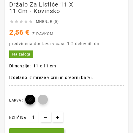
Držalo Za Lističe 11 X
11 Cm - Kovinsko





MNENJE (0)
2,56 €
Z DAVKOM
predvidena dostava v času 1-2 delovnih dni
Na zalogi
Dimenzija: 11 x 11 cm
Izdelano iz mreže v črni in srebrni barvi.

BARVA :
KOLIČINA