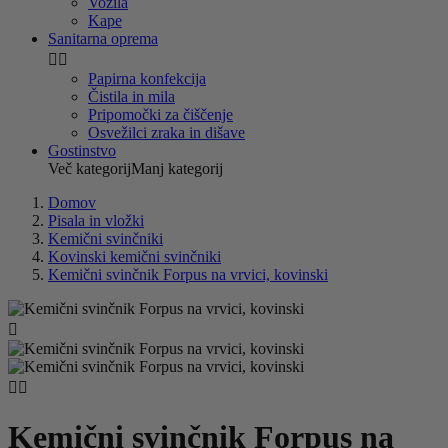
Vozila
Kape
Sanitarna oprema


Papirna konfekcija
Čistila in mila
Pripomočki za čiščenje
Osvežilci zraka in dišave
Gostinstvo
Več kategorij
Manj kategorij
Domov
Pisala in vložki
Kemični svinčniki
Kovinski kemični svinčniki
Kemični svinčnik Forpus na vrvici, kovinski



Kemični svinčnik Forpus na