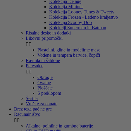
Kolekcija Ice age
Kolekcija Minions
Kolekcija Looney Tunes & Tweety
Kolekcija Frozen - Ledeno kraljestvo
Kolekcija Scooby-Doo
Kolekciji Superman in Batman
Risalne deske in dodatki
Likovni pripomočki


Plastelini, gline in modelirne mase
Vodene in tempera barvice, čopiči
Ravnila in šablone
Peresnice


Okrogle
Ovalne
Ploščate
S preklopom
Šestila
Vrečke za copate
Brez tega pač ne gre
Računalništvo


Alkalne, polnilne in gumbne baterije