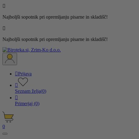

Najboljši sopotnik pri opremljanju pisarne in skladišč!

Najboljši sopotnik pri opremljanju pisarne in skladišč!

Prijava

Seznam želja
(
0
)

Primerjaj
(0)
0