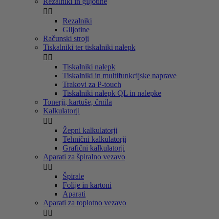
Rezalniki in giljotine


Rezalniki
Giljotine
Računski stroji
Tiskalniki ter tiskalniki nalepk


Tiskalniki nalepk
Tiskalniki in multifunkcijske naprave
Trakovi za P-touch
Tiskalniki nalepk QL in nalepke
Tonerji, kartuše, črnila
Kalkulatorji


Žepni kalkulatorji
Tehnični kalkulatorji
Grafični kalkulatorji
Aparati za špiralno vezavo


Špirale
Folije in kartoni
Aparati
Aparati za toplotno vezavo

