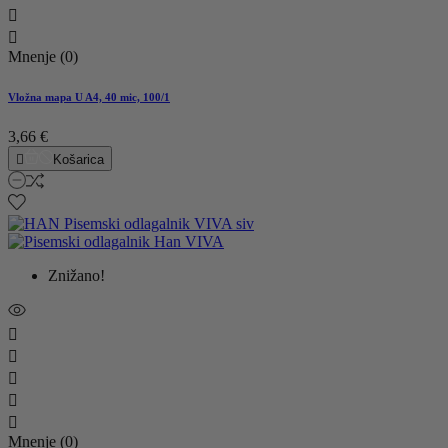


Mnenje (0)
Vložna mapa U A4, 40 mic, 100/1
3,66 €

Košarica
Znižano!





Mnenje (0)