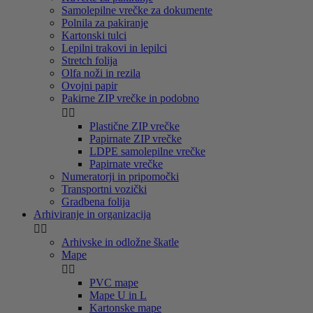
Samolepilne vrečke za dokumente
Polnila za pakiranje
Kartonski tulci
Lepilni trakovi in lepilci
Stretch folija
Olfa noži in rezila
Ovojni papir
Pakirne ZIP vrečke in podobno


Plastične ZIP vrečke
Papirnate ZIP vrečke
LDPE samolepilne vrečke
Papirnate vrečke
Numeratorji in pripomočki
Transportni vozički
Gradbena folija
Arhiviranje in organizacija


Arhivske in odložne škatle
Mape


PVC mape
Mape U in L
Kartonske mape