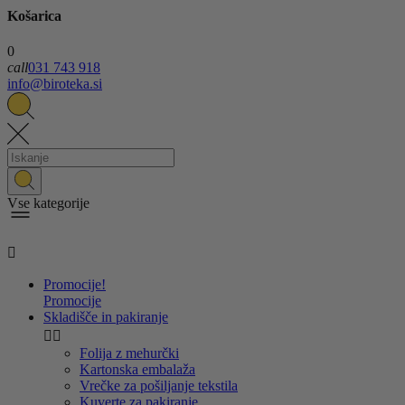
Košarica
0
call
031 743 918
info@biroteka.si
Vse kategorije

Promocije!
Promocije
Skladišče in pakiranje


Folija z mehurčki
Kartonska embalaža
Vrečke za pošiljanje tekstila
Kuverte za pakiranje