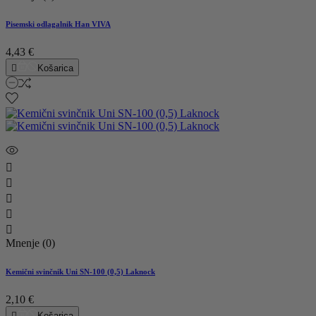
Pisemski odlagalnik Han VIVA
4,43 €

Košarica





Mnenje (0)
Kemični svinčnik Uni SN-100 (0,5) Laknock
2,10 €

Košarica