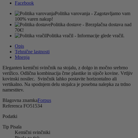
Facebook
Politika varovanja
- Zagotavljamo vam
100% varen nakup!
Politika dostave
- Brezplačna dostava nad
70€!
Politika vračil
- Informacije glede vračil.
Opis
Tehnične lastnosti
Mnenja
Eleganten kemični svinčnik na stojalu, z dolgo in močno srebrno
verižico. Odlična kombinacija črne plastike in sijoče kovine. Vrtljiv
kovinski nosilec. Svinčnik lahko postavite horizontalno ali
vertikalno. Na spodnjem delu stojalca je posebna nalepka za trdno
namestitev.
Blagovna znamka
Forpus
Referenca
FO51534
Podatki
Tip Pisala
Kemični svinčniki
Pisala za tisk