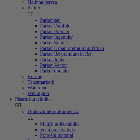
Nalivna peresa
Parker


Parker seti
Parker Duofold
Parker Premier
Parker Ingenuity
Parker Sonnet
Parker Urban premium in Urban
Parker IM premium in IM
Parker Jotter
Parker Vector
Parker dodatki
Rotring
Tekstmarkerji
Waterman
Wellington
Pisarniška tehnika


Uničevalniki dokumentov


Manjši uničevalniki
Večji uničevalniki
Potrošni material