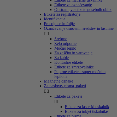
Etikete za matrične tiskalnike
Etikete za označevanje
Odstranljive etikete posebnih oblik
Etikete za registratorje
Identifikacija
Prosojnice in folije
Označevanje osnovnih sredstev in lastnine


Srebrne
Zelo odporne
Močno lepilo
Za zaščito in varovanje
Za kable
Kontrolne etikete
Etikete za zmrzovalnike
Papirne etikete s super močnim
lepilom
Magnetne oznake
Za naslove- pisma, paketi


Etikete za pakete


Etikete za laserski tiskalnik
Etikete za inkjet tiskalnike
Etikete za pisma