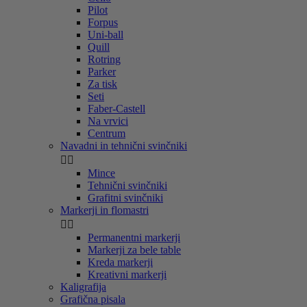
Pilot
Forpus
Uni-ball
Quill
Rotring
Parker
Za tisk
Seti
Faber-Castell
Na vrvici
Centrum
Navadni in tehnični svinčniki


Mince
Tehnični svinčniki
Grafitni svinčniki
Markerji in flomastri


Permanentni markerji
Markerji za bele table
Kreda markerji
Kreativni markerji
Kaligrafija
Grafična pisala