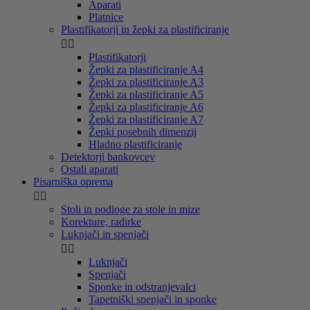
Aparati
Platnice
Plastifikatorji in žepki za plastificiranje


Plastifikatorji
Žepki za plastificiranje A4
Žepki za plastificiranje A3
Žepki za plastificiranje A5
Žepki za plastificiranje A6
Žepki za plastificiranje A7
Žepki posebnih dimenzij
Hladno plastificiranje
Detektorji bankovcev
Ostali aparati
Pisarniška oprema


Stoli in podloge za stole in mize
Korekture, radirke
Luknjači in spenjači


Luknjači
Spenjači
Sponke in odstranjevalci
Tapetniški spenjači in sponke