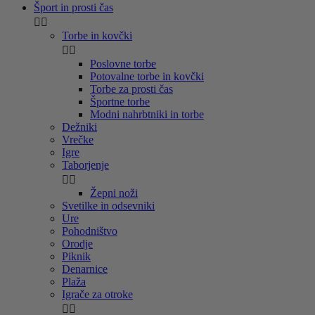
Šport in prosti čas


Torbe in kovčki


Poslovne torbe
Potovalne torbe in kovčki
Torbe za prosti čas
Športne torbe
Modni nahrbtniki in torbe
Dežniki
Vrečke
Igre
Taborjenje


Žepni noži
Svetilke in odsevniki
Ure
Pohodništvo
Orodje
Piknik
Denarnice
Plaža
Igrače za otroke

