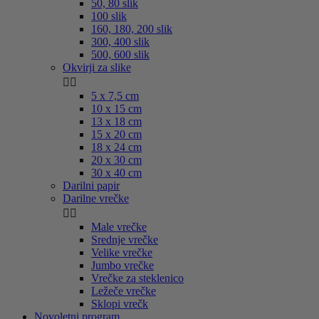
50, 80 slik
100 slik
160, 180, 200 slik
300, 400 slik
500, 600 slik
Okvirji za slike


5 x 7,5 cm
10 x 15 cm
13 x 18 cm
15 x 20 cm
18 x 24 cm
20 x 30 cm
30 x 40 cm
Darilni papir
Darilne vrečke


Male vrečke
Srednje vrečke
Velike vrečke
Jumbo vrečke
Vrečke za steklenico
Ležeče vrečke
Sklopi vrečk
Novoletni program