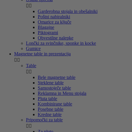


Garderobna stojala in obešalniki
Poštni nabiralniki
Omarice za ključe
Blagajne
Piktogrami
Obvestilne nalepke
Lončki za svinčnike, sponke in kocke
Gumice
Magnetne table in prezentacija


Table


Bele magnetne table
Steklene table
Samostoječe table
Reklamna in Menu stojala
Pluta table
Kombinirane table
Posebne table
Kredne table
Pripomočki za table


Za pluto