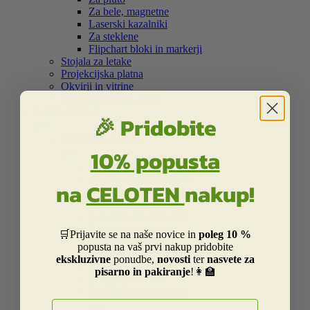
Za bele, magnetne
Laserski kazalniki
Za steklene
Flipchart bloki in markerji
Stojala za letake
Projekcijska platna
Okvirji in vitrine
Samolepilna bela folija
Šolski program
🎉 Pridobite


Nahrbtniki in torbe
10% popusta


Kolekcija Street
Otroška Street kolekcija
na
CELOTEN
nakup!
Kolekcija Centrum
Kolekcija Barcelona
Kolekcija Real Madrid
Kolekcija Liverpool
🛒Prijavite se na naše novice in
poleg 10 %
Kolekcija Dakar
popusta na vaš prvi nakup pridobite
Kolekcija Catalina Estrada
ekskluzivne
ponudbe,
novosti
ter
nasvete za
Kolekcija Smiley
pisarno in pakiranje
!👩‍🏫
Kolekcija Frozen
Otroški in risani junaki
E-naslov

