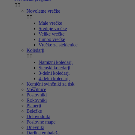


Novoletne vrečke


Male vrečke
Srednje vrečke
Velike vrečke
Jumbo vrečke
Vrečke za steklenice
Koledarji


Namizni koledarji
Stenski koledarji
3-delni koledarji
4-delni koledarji
Kemični svinčniki za tisk
Voščilnice
Poslovniki
Rokovniki
Planerji
Beležke
Delovodniki
Poslovne mape
Dnevniki
Darilna embalaža