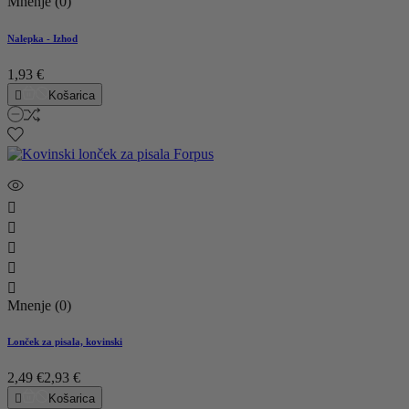
Mnenje (0)
Nalepka - Izhod
1,93 €

Košarica





Mnenje (0)
Lonček za pisala, kovinski
2,49 €
2,93 €

Košarica