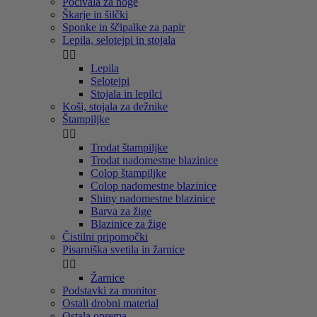
Počivala za noge
Škarje in šilčki
Sponke in ščipalke za papir
Lepila, selotejpi in stojala


Lepila
Selotejpi
Stojala in lepilci
Koši, stojala za dežnike
Štampiljke


Trodat štampiljke
Trodat nadomestne blazinice
Colop štampiljke
Colop nadomestne blazinice
Shiny nadomestne blazinice
Barva za žige
Blazinice za žige
Čistilni pripomočki
Pisarniška svetila in žarnice


Žarnice
Podstavki za monitor
Ostali drobni material
Ostala oprema