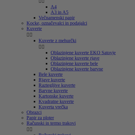


A4
A3 in A5
Večnamenski papir
Kocke, označevalci in podajalci
Kuverte


Kuverte z mehurčki


Oblazinjene kuverte EKO Satovje
Oblazinjene kuverte rjave
Oblazinjene kuverte bele
Oblazinjene kuverte barvne
Bele kuverte
Rjave kuverte
Raztegljive kuverte
Barvne kuverte
Kartonske kuverte
Kvadratne kuverte
Kuverta vrečka
Obrazci
Papir za ploter
Računski in termo trakovi

