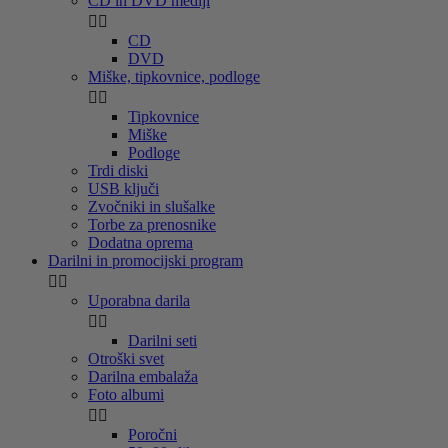
CD in DVD mediji


CD
DVD
Miške, tipkovnice, podloge


Tipkovnice
Miške
Podloge
Trdi diski
USB ključi
Zvočniki in slušalke
Torbe za prenosnike
Dodatna oprema
Darilni in promocijski program


Uporabna darila


Darilni seti
Otroški svet
Darilna embalaža
Foto albumi


Poročni