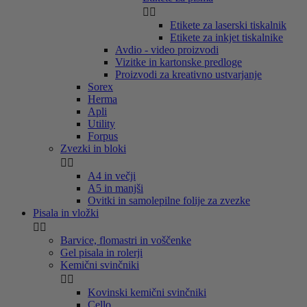


Etikete za laserski tiskalnik
Etikete za inkjet tiskalnike
Avdio - video proizvodi
Vizitke in kartonske predloge
Proizvodi za kreativno ustvarjanje
Sorex
Herma
Apli
Utility
Forpus
Zvezki in bloki


A4 in večji
A5 in manjši
Ovitki in samolepilne folije za zvezke
Pisala in vložki


Barvice, flomastri in voščenke
Gel pisala in rolerji
Kemični svinčniki


Kovinski kemični svinčniki
Cello