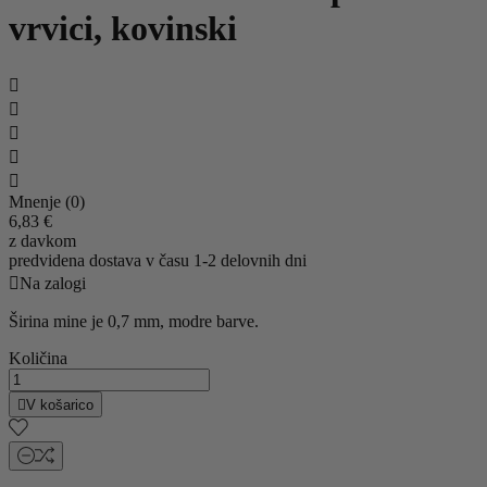
vrvici, kovinski





Mnenje (0)
6,83 €
z davkom
predvidena dostava v času 1-2 delovnih dni

Na zalogi
Širina mine je 0,7 mm, modre barve.
Količina

V košarico