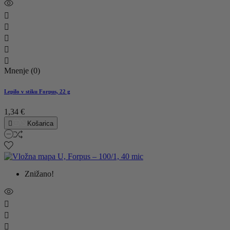





Mnenje (0)
Lepilo v stiku Forpus, 22 g
1,34 €

Košarica
Znižano!


