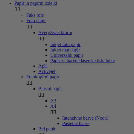
Papir in papirni izdelki


Faks role
Foto papir


AveryZweckform


Inkjet foto papir
Inkjet mat papir
Univerzalni papir
Papir za barvne laserske tiskalnike
Apli
Activejet
Fotokopirni papir


Barvni papir


A3
A4


Intenzivne barve (Neon)
Pastelne barve
Bel papir