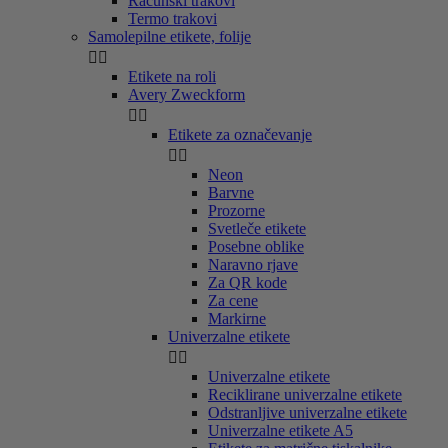
Računski trakovi
Termo trakovi
Samolepilne etikete, folije


Etikete na roli
Avery Zweckform


Etikete za označevanje


Neon
Barvne
Prozorne
Svetleče etikete
Posebne oblike
Naravno rjave
Za QR kode
Za cene
Markirne
Univerzalne etikete


Univerzalne etikete
Reciklirane univerzalne etikete
Odstranljive univerzalne etikete
Univerzalne etikete A5