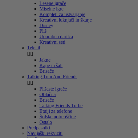
Lesene igrače
Miselne igre
Kompleti za ustvarjanje
Kreativni luknjači in škarje
Disney
Pliš
Uporabna darilca
Kreativni seti
Tekstil


Jakne
Kape in šali
Brisače
Talking Tom And Friends


Plišaste igrače
Oblačila
Brisače
Talking Friends Torbe
Etuiji za telefone
Šolske potrebščine
Ostalo
Predpasniki
Navijaški rekviziti