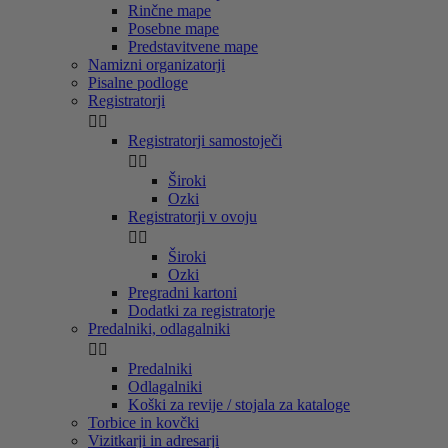
Rinčne mape
Posebne mape
Predstavitvene mape
Namizni organizatorji
Pisalne podloge
Registratorji


Registratorji samostoječi


Široki
Ozki
Registratorji v ovoju


Široki
Ozki
Pregradni kartoni
Dodatki za registratorje
Predalniki, odlagalniki


Predalniki
Odlagalniki
Koški za revije / stojala za kataloge
Torbice in kovčki
Vizitkarji in adresarji