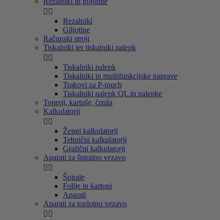
Rezalniki in giljotine


Rezalniki
Giljotine
Računski stroji
Tiskalniki ter tiskalniki nalepk


Tiskalniki nalepk
Tiskalniki in multifunkcijske naprave
Trakovi za P-touch
Tiskalniki nalepk QL in nalepke
Tonerji, kartuše, črnila
Kalkulatorji


Žepni kalkulatorji
Tehnični kalkulatorji
Grafični kalkulatorji
Aparati za špiralno vezavo


Špirale
Folije in kartoni
Aparati
Aparati za toplotno vezavo

