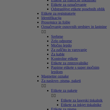
Etikete za matrične tiskalnike
Etikete za označevanje
Odstranljive etikete posebnih oblik
Etikete za registratorje
Identifikacija
Prosojnice in folije
Označevanje osnovnih sredstev in lastnine


Srebrne
Zelo odporne
Močno lepilo
Za zaščito in varovanje
Za kable
Kontrolne etikete
Etikete za zmrzovalnike
Papirne etikete s super močnim
lepilom
Magnetne oznake
Za naslove- pisma, paketi


Etikete za pakete


Etikete za laserski tiskalnik
Etikete za inkjet tiskalnike
Etikete za pisma