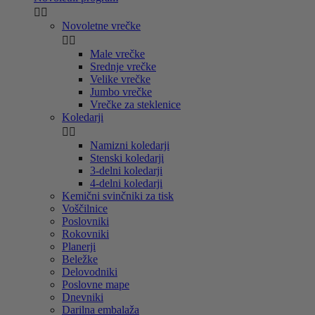


Novoletne vrečke


Male vrečke
Srednje vrečke
Velike vrečke
Jumbo vrečke
Vrečke za steklenice
Koledarji


Namizni koledarji
Stenski koledarji
3-delni koledarji
4-delni koledarji
Kemični svinčniki za tisk
Voščilnice
Poslovniki
Rokovniki
Planerji
Beležke
Delovodniki
Poslovne mape
Dnevniki
Darilna embalaža