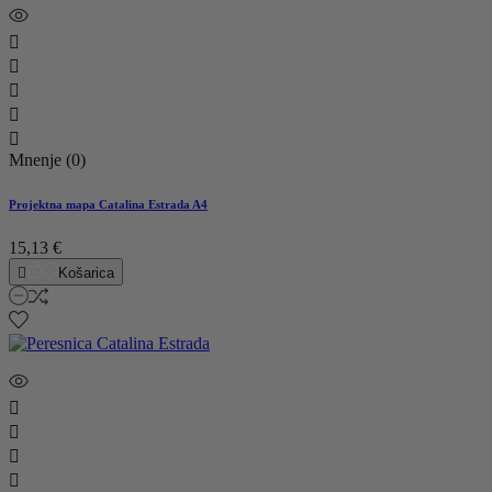





Mnenje (0)
Projektna mapa Catalina Estrada A4
15,13 €

Košarica



