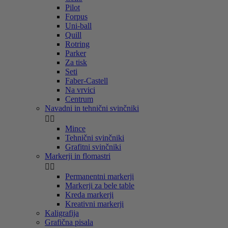
Pilot
Forpus
Uni-ball
Quill
Rotring
Parker
Za tisk
Seti
Faber-Castell
Na vrvici
Centrum
Navadni in tehnični svinčniki


Mince
Tehnični svinčniki
Grafitni svinčniki
Markerji in flomastri


Permanentni markerji
Markerji za bele table
Kreda markerji
Kreativni markerji
Kaligrafija
Grafična pisala