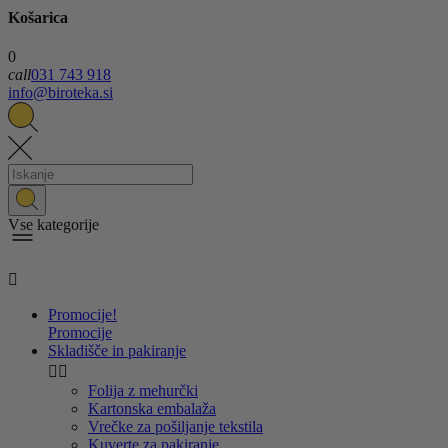
Košarica
0
call
031 743 918
info@biroteka.si
Vse kategorije

Promocije!
Promocije
Skladišče in pakiranje


Folija z mehurčki
Kartonska embalaža
Vrečke za pošiljanje tekstila
Kuverte za pakiranje