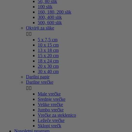
50, 80 slik
100 slik
160, 180, 200 slik
300, 400 slik
500, 600 slik
Okvirji za slike


5 x 7,5 cm
10 x 15 cm
13 x 18 cm
15 x 20 cm
18 x 24 cm
20 x 30 cm
30 x 40 cm
Darilni papir
Darilne vrečke


Male vrečke
Srednje vrečke
Velike vrečke
Jumbo vrečke
Vrečke za steklenico
Ležeče vrečke
Sklopi vrečk
Novoletni program