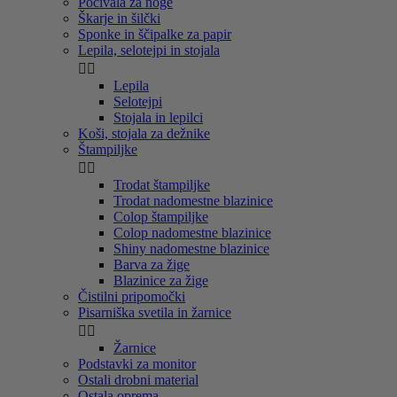
Počivala za noge
Škarje in šilčki
Sponke in ščipalke za papir
Lepila, selotejpi in stojala


Lepila
Selotejpi
Stojala in lepilci
Koši, stojala za dežnike
Štampiljke


Trodat štampiljke
Trodat nadomestne blazinice
Colop štampiljke
Colop nadomestne blazinice
Shiny nadomestne blazinice
Barva za žige
Blazinice za žige
Čistilni pripomočki
Pisarniška svetila in žarnice


Žarnice
Podstavki za monitor
Ostali drobni material
Ostala oprema