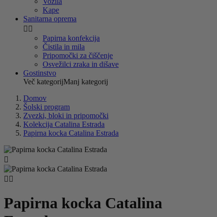
Vozila
Kape
Sanitarna oprema


Papirna konfekcija
Čistila in mila
Pripomočki za čiščenje
Osvežilci zraka in dišave
Gostinstvo
Več kategorij
Manj kategorij
Domov
Šolski program
Zvezki, bloki in pripomočki
Kolekcija Catalina Estrada
Papirna kocka Catalina Estrada



Papirna kocka Catalina