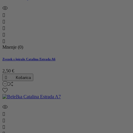





Mnenje (0)
Zvezek s špiralo Catalina Estrada A6
2,50 €

Košarica


