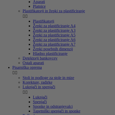
Aparati
Platnice
Plastifikatorji in žepki za plastificiranje


Plastifikatorji
Žepki za plastificiranje A4
Žepki za plastificiranje A3
Žepki za plastificiranje A5
Žepki za plastificiranje A6
Žepki za plastificiranje A7
Žepki posebnih dimenzij
Hladno plastificiranje
Detektorji bankovcev
Ostali aparati
Pisarniška oprema


Stoli in podloge za stole in mize
Korekture, radirke
Luknjači in spenjači


Luknjači
Spenjači
Sponke in odstranjevalci
Tapetniški spenjači in sponke