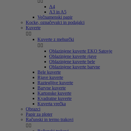


A4
A3 in A5
Večnamenski papir
Kocke, označevalci in podajalci
Kuverte


Kuverte z mehurčki


Oblazinjene kuverte EKO Satovje
Oblazinjene kuverte rjave
Oblazinjene kuverte bele
Oblazinjene kuverte barvne
Bele kuverte
Rjave kuverte
Raztegljive kuverte
Barvne kuverte
Kartonske kuverte
Kvadratne kuverte
Kuverta vrečka
Obrazci
Papir za ploter
Računski in termo trakovi

