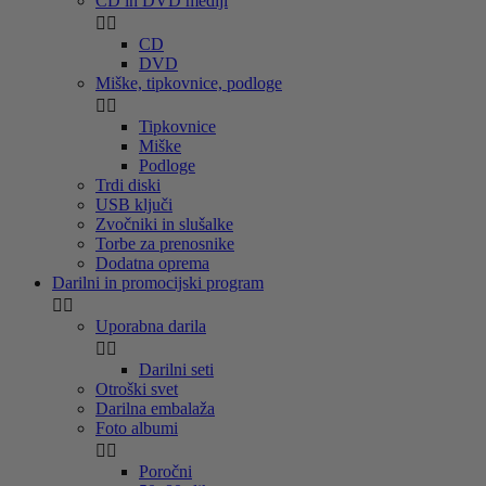
CD in DVD mediji


CD
DVD
Miške, tipkovnice, podloge


Tipkovnice
Miške
Podloge
Trdi diski
USB ključi
Zvočniki in slušalke
Torbe za prenosnike
Dodatna oprema
Darilni in promocijski program


Uporabna darila


Darilni seti
Otroški svet
Darilna embalaža
Foto albumi


Poročni