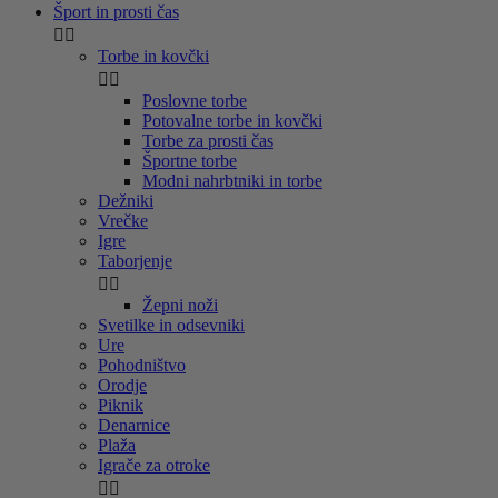
Šport in prosti čas


Torbe in kovčki


Poslovne torbe
Potovalne torbe in kovčki
Torbe za prosti čas
Športne torbe
Modni nahrbtniki in torbe
Dežniki
Vrečke
Igre
Taborjenje


Žepni noži
Svetilke in odsevniki
Ure
Pohodništvo
Orodje
Piknik
Denarnice
Plaža
Igrače za otroke

