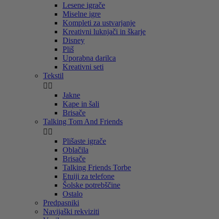
Lesene igrače
Miselne igre
Kompleti za ustvarjanje
Kreativni luknjači in škarje
Disney
Pliš
Uporabna darilca
Kreativni seti
Tekstil


Jakne
Kape in šali
Brisače
Talking Tom And Friends


Plišaste igrače
Oblačila
Brisače
Talking Friends Torbe
Etuiji za telefone
Šolske potrebščine
Ostalo
Predpasniki
Navijaški rekviziti