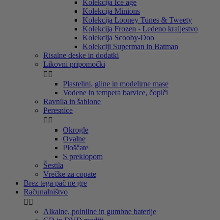
Kolekcija Ice age
Kolekcija Minions
Kolekcija Looney Tunes & Tweety
Kolekcija Frozen - Ledeno kraljestvo
Kolekcija Scooby-Doo
Kolekciji Superman in Batman
Risalne deske in dodatki
Likovni pripomočki


Plastelini, gline in modelirne mase
Vodene in tempera barvice, čopiči
Ravnila in šablone
Peresnice


Okrogle
Ovalne
Ploščate
S preklopom
Šestila
Vrečke za copate
Brez tega pač ne gre
Računalništvo


Alkalne, polnilne in gumbne baterije