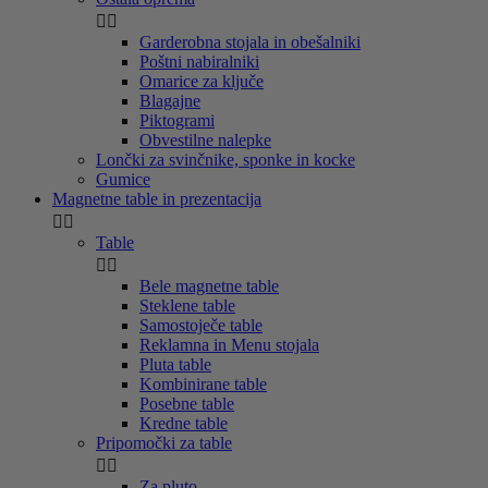


Garderobna stojala in obešalniki
Poštni nabiralniki
Omarice za ključe
Blagajne
Piktogrami
Obvestilne nalepke
Lončki za svinčnike, sponke in kocke
Gumice
Magnetne table in prezentacija


Table


Bele magnetne table
Steklene table
Samostoječe table
Reklamna in Menu stojala
Pluta table
Kombinirane table
Posebne table
Kredne table
Pripomočki za table


Za pluto