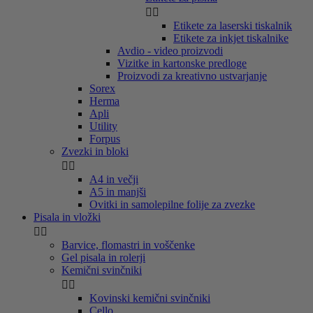


Etikete za laserski tiskalnik
Etikete za inkjet tiskalnike
Avdio - video proizvodi
Vizitke in kartonske predloge
Proizvodi za kreativno ustvarjanje
Sorex
Herma
Apli
Utility
Forpus
Zvezki in bloki


A4 in večji
A5 in manjši
Ovitki in samolepilne folije za zvezke
Pisala in vložki


Barvice, flomastri in voščenke
Gel pisala in rolerji
Kemični svinčniki


Kovinski kemični svinčniki
Cello