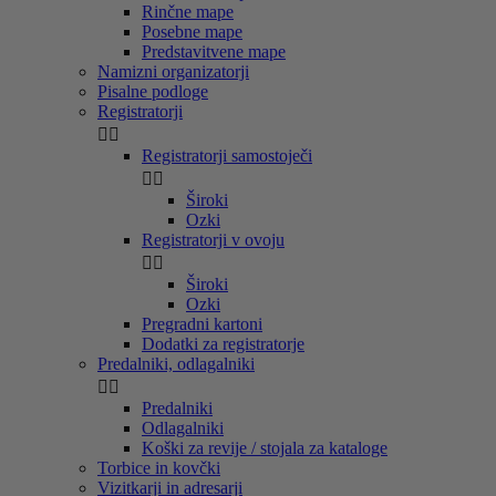
Rinčne mape
Posebne mape
Predstavitvene mape
Namizni organizatorji
Pisalne podloge
Registratorji


Registratorji samostoječi


Široki
Ozki
Registratorji v ovoju


Široki
Ozki
Pregradni kartoni
Dodatki za registratorje
Predalniki, odlagalniki


Predalniki
Odlagalniki
Koški za revije / stojala za kataloge
Torbice in kovčki
Vizitkarji in adresarji