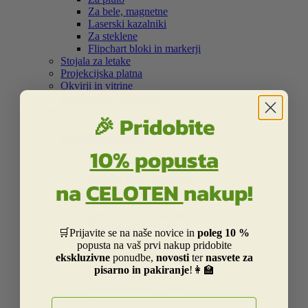
Za bele, magnetne
Laserski kazalniki
Za steklene
Flipchart bloki in markerji
Stojala za letake
Projekcijska platna
Okvirji in vitrine
Samolepilna bela folija
Šolski program
🎉 Pridobite


Nahrbtniki in torbe
10% popusta


Kolekcija Street
Otroška Street kolekcija
na
CELOTEN
nakup!
Kolekcija Centrum
Kolekcija Barcelona
Kolekcija Real Madrid
Kolekcija Liverpool
🛒Prijavite se na naše novice in
poleg 10 %
Kolekcija Dakar
popusta na vaš prvi nakup pridobite
Kolekcija Catalina Estrada
ekskluzivne
ponudbe,
novosti
ter
nasvete za
Kolekcija Smiley
pisarno in pakiranje
!👩‍🏫
Kolekcija Frozen
Otroški in risani junaki
E-naslov

