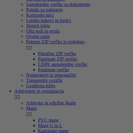
Samolepilne vrečke za dokumente
Polnila za pakiranje
Kartonski tulci
Lepilni trakovi in lepilci
Stretch folija
Olfa noži in rezila
Ovojni papir
Pakirne ZIP vrečke in podobno


Plastične ZIP vrečke
Papirnate ZIP vrečke
LDPE samolepilne vrečke
Papirnate vrečke
Numeratorji in pripomočki
Transportni vozički
Gradbena folija
Arhiviranje in organizacija


Arhivske in odložne škatle
Mape


PVC mape
Mape U in L
Kartonske mape