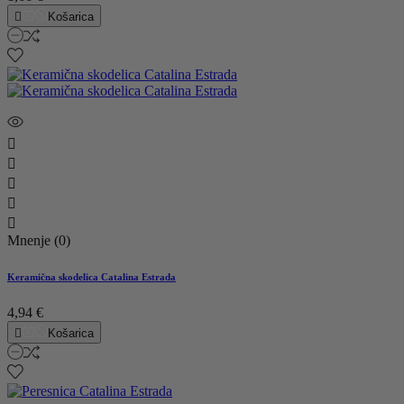

Košarica





Mnenje (0)
Keramična skodelica Catalina Estrada
4,94 €

Košarica