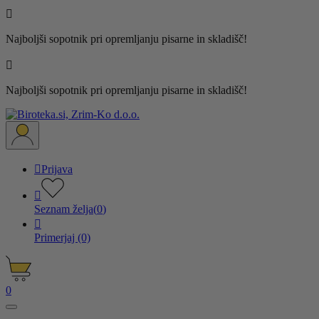

Najboljši sopotnik pri opremljanju pisarne in skladišč!

Najboljši sopotnik pri opremljanju pisarne in skladišč!

Prijava

Seznam želja
(
0
)

Primerjaj
(0)
0