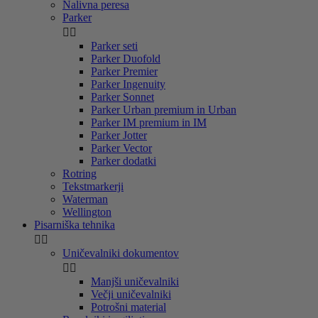
Nalivna peresa
Parker


Parker seti
Parker Duofold
Parker Premier
Parker Ingenuity
Parker Sonnet
Parker Urban premium in Urban
Parker IM premium in IM
Parker Jotter
Parker Vector
Parker dodatki
Rotring
Tekstmarkerji
Waterman
Wellington
Pisarniška tehnika


Uničevalniki dokumentov


Manjši uničevalniki
Večji uničevalniki
Potrošni material