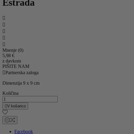
Estrada





Mnenje (0)
5,98 €
z davkom
PIŠITE NAM

Partnerska zaloga
Dimenzija 9 x 9 cm
Količina

V košarico
Facebook