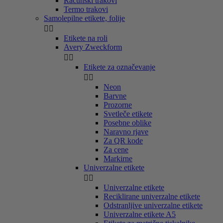
Računski trakovi
Termo trakovi
Samolepilne etikete, folije


Etikete na roli
Avery Zweckform


Etikete za označevanje


Neon
Barvne
Prozorne
Svetleče etikete
Posebne oblike
Naravno rjave
Za QR kode
Za cene
Markirne
Univerzalne etikete


Univerzalne etikete
Reciklirane univerzalne etikete
Odstranljive univerzalne etikete
Univerzalne etikete A5