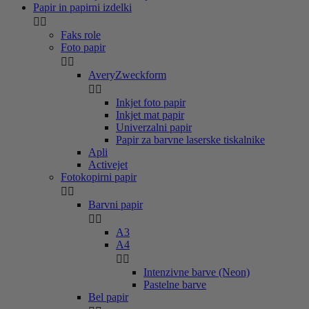
Papir in papirni izdelki


Faks role
Foto papir


AveryZweckform


Inkjet foto papir
Inkjet mat papir
Univerzalni papir
Papir za barvne laserske tiskalnike
Apli
Activejet
Fotokopirni papir


Barvni papir


A3
A4


Intenzivne barve (Neon)
Pastelne barve
Bel papir