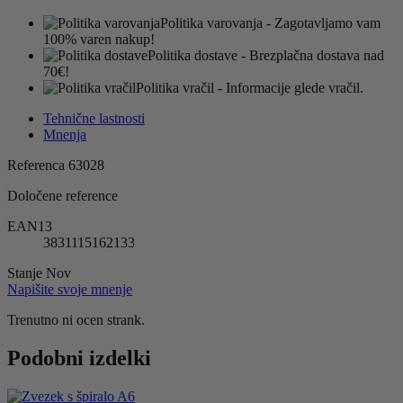
Politika varovanja
- Zagotavljamo vam
100% varen nakup!
Politika dostave
- Brezplačna dostava nad
70€!
Politika vračil
- Informacije glede vračil.
Tehnične lastnosti
Mnenja
Referenca
63028
Določene reference
EAN13
3831115162133
Stanje
Nov
Napišite svoje mnenje
Trenutno ni ocen strank.
Podobni izdelki