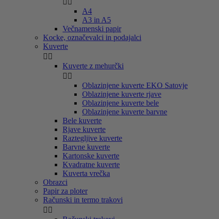


A4
A3 in A5
Večnamenski papir
Kocke, označevalci in podajalci
Kuverte


Kuverte z mehurčki


Oblazinjene kuverte EKO Satovje
Oblazinjene kuverte rjave
Oblazinjene kuverte bele
Oblazinjene kuverte barvne
Bele kuverte
Rjave kuverte
Raztegljive kuverte
Barvne kuverte
Kartonske kuverte
Kvadratne kuverte
Kuverta vrečka
Obrazci
Papir za ploter
Računski in termo trakovi

