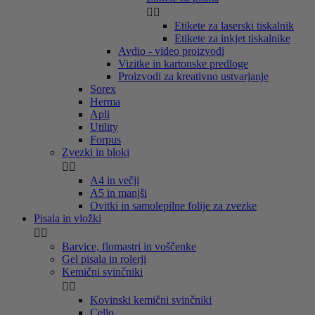


Etikete za laserski tiskalnik
Etikete za inkjet tiskalnike
Avdio - video proizvodi
Vizitke in kartonske predloge
Proizvodi za kreativno ustvarjanje
Sorex
Herma
Apli
Utility
Forpus
Zvezki in bloki


A4 in večji
A5 in manjši
Ovitki in samolepilne folije za zvezke
Pisala in vložki


Barvice, flomastri in voščenke
Gel pisala in rolerji
Kemični svinčniki


Kovinski kemični svinčniki
Cello