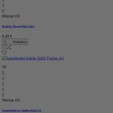



Mnenje (0)
Radirka Maped Mini Softy
0,49 €

Košarica





Mnenje (0)
Samolepilni pvc Indeks lističi 4/1