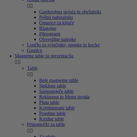


Garderobna stojala in obešalniki
Poštni nabiralniki
Omarice za ključe
Blagajne
Piktogrami
Obvestilne nalepke
Lončki za svinčnike, sponke in kocke
Gumice
Magnetne table in prezentacija


Table


Bele magnetne table
Steklene table
Samostoječe table
Reklamna in Menu stojala
Pluta table
Kombinirane table
Posebne table
Kredne table
Pripomočki za table


Za pluto