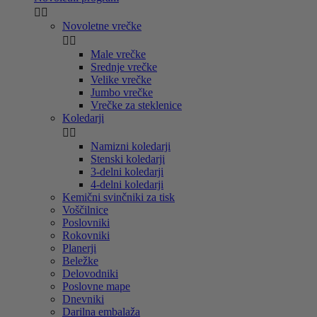


Novoletne vrečke


Male vrečke
Srednje vrečke
Velike vrečke
Jumbo vrečke
Vrečke za steklenice
Koledarji


Namizni koledarji
Stenski koledarji
3-delni koledarji
4-delni koledarji
Kemični svinčniki za tisk
Voščilnice
Poslovniki
Rokovniki
Planerji
Beležke
Delovodniki
Poslovne mape
Dnevniki
Darilna embalaža