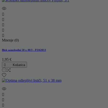





Mnenje (0)
Blok samolepilni 50 x 40/3 - FO42013
1,95 €

Košarica


