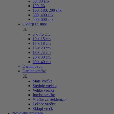
50, 80 slik
100 slik
160, 180, 200 slik
300, 400 slik
500, 600 slik
Okvirji za slike


5 x 7,5 cm
10 x 15 cm
13 x 18 cm
15 x 20 cm
18 x 24 cm
20 x 30 cm
30 x 40 cm
Darilni papir
Darilne vrečke


Male vrečke
Srednje vrečke
Velike vrečke
Jumbo vrečke
Vrečke za steklenico
Ležeče vrečke
Sklopi vrečk
Novoletni program