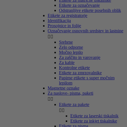
Etikete za matrične tiskalnike
Etikete za označevanje
Odstranljive etikete posebnih oblik
Etikete za registratorje
Identifikacija
Prosojnice in folije
Označevanje osnovnih sredstev in lastnine


Srebrne
Zelo odporne
Močno lepilo
Za zaščito in varovanje
Za kable
Kontrolne etikete
Etikete za zmrzovalnike
Papirne etikete s super močnim
lepilom
Magnetne oznake
Za naslove- pisma, paketi


Etikete za pakete


Etikete za laserski tiskalnik
Etikete za inkjet tiskalnike
Etikete za pisma