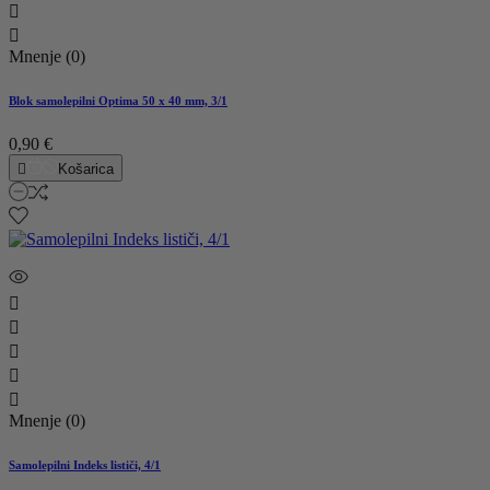


Mnenje (0)
Blok samolepilni Optima 50 x 40 mm, 3/1
0,90 €

Košarica





Mnenje (0)
Samolepilni Indeks lističi, 4/1