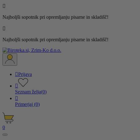

Najboljši sopotnik pri opremljanju pisarne in skladišč!

Najboljši sopotnik pri opremljanju pisarne in skladišč!

Prijava

Seznam želja
(
0
)

Primerjaj
(0)
0