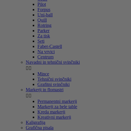
Pilot
Forpus
Uni-ball
Quill
Rotring
Parker
Za tisk
Seti
Faber-Castell
Na vrvici
Centrum
Navadni in tehnični svinčniki


Mince
Tehnični svinčniki
Grafitni svinčniki
Markerji in flomastri


Permanentni markerji
Markerji za bele table
Kreda markerji
Kreativni markerji
Kaligrafija
Grafična pisala