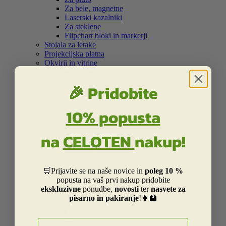
Za bele, magnetne
Laserski kazalniki
Za steklene
Flipchart bloki in markerji
Stojala za letake
Projekcijska platna
Okvirji in vitrine
Samolepilna bela folija
Šolski program
🎉 Pridobite


Nahrbtniki in torbe
10% popusta


Kolekcija Street
Otroška Street kolekcija
na
CELOTEN
nakup!
Kolekcija Centrum
Kolekcija Barcelona
Kolekcija Real Madrid
Kolekcija Liverpool
🛒Prijavite se na naše novice in
poleg 10 %
Kolekcija Dakar
popusta na vaš prvi nakup pridobite
Kolekcija Catalina Estrada
ekskluzivne
ponudbe,
novosti
ter
nasvete za
Kolekcija Smiley
pisarno in pakiranje
!👩‍🏫
Kolekcija Frozen
Otroški in risani junaki
E-naslov

