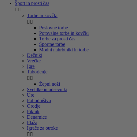
Šport in prosti čas


Torbe in kovčki


Poslovne torbe
Potovalne torbe in kovčki
Torbe za prosti čas
Športne torbe
Modni nahrbtniki in torbe
Dežniki
Vrečke
Igre
Taborjenje


Žepni noži
Svetilke in odsevniki
Ure
Pohodništvo
Orodje
Piknik
Denarnice
Plaža
Igrače za otroke

