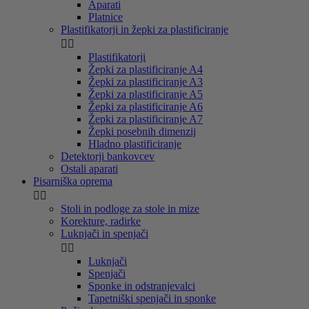
Aparati
Platnice
Plastifikatorji in žepki za plastificiranje


Plastifikatorji
Žepki za plastificiranje A4
Žepki za plastificiranje A3
Žepki za plastificiranje A5
Žepki za plastificiranje A6
Žepki za plastificiranje A7
Žepki posebnih dimenzij
Hladno plastificiranje
Detektorji bankovcev
Ostali aparati
Pisarniška oprema


Stoli in podloge za stole in mize
Korekture, radirke
Luknjači in spenjači


Luknjači
Spenjači
Sponke in odstranjevalci
Tapetniški spenjači in sponke