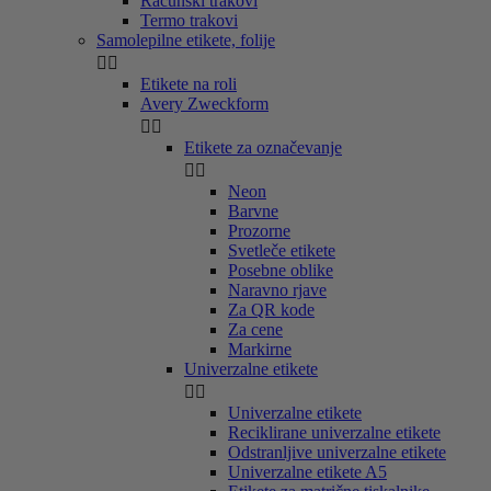
Računski trakovi
Termo trakovi
Samolepilne etikete, folije


Etikete na roli
Avery Zweckform


Etikete za označevanje


Neon
Barvne
Prozorne
Svetleče etikete
Posebne oblike
Naravno rjave
Za QR kode
Za cene
Markirne
Univerzalne etikete


Univerzalne etikete
Reciklirane univerzalne etikete
Odstranljive univerzalne etikete
Univerzalne etikete A5