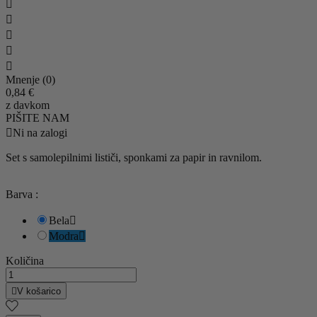





Mnenje (0)
0,84 €
z davkom
PIŠITE NAM

Ni na zalogi
Set s samolepilnimi lističi, sponkami za papir in ravnilom.
Barva :
Bela

Modra

Količina

V košarico