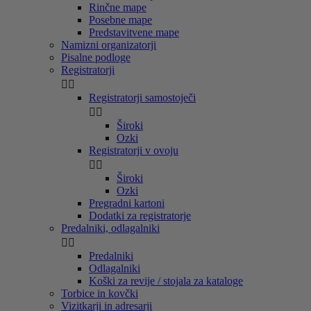
Rinčne mape
Posebne mape
Predstavitvene mape
Namizni organizatorji
Pisalne podloge
Registratorji


Registratorji samostoječi


Široki
Ozki
Registratorji v ovoju


Široki
Ozki
Pregradni kartoni
Dodatki za registratorje
Predalniki, odlagalniki


Predalniki
Odlagalniki
Koški za revije / stojala za kataloge
Torbice in kovčki
Vizitkarji in adresarji