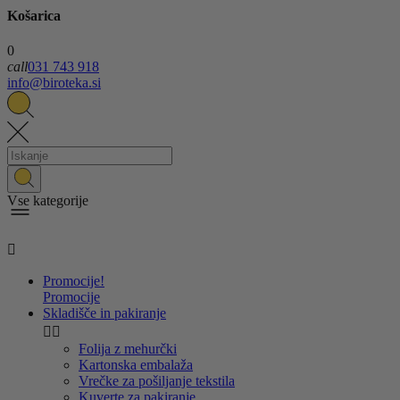
Košarica
0
call
031 743 918
info@biroteka.si
Vse kategorije

Promocije!
Promocije
Skladišče in pakiranje


Folija z mehurčki
Kartonska embalaža
Vrečke za pošiljanje tekstila
Kuverte za pakiranje