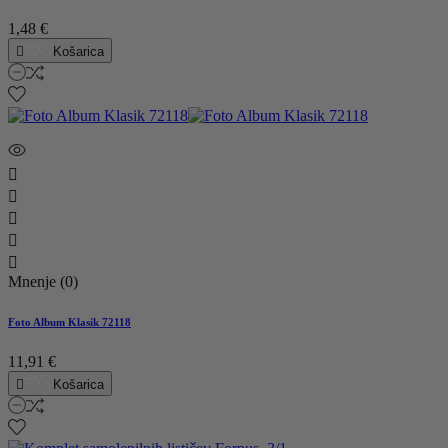
1,48 €

Košarica





Mnenje (0)
Foto Album Klasik 72118
11,91 €

Košarica