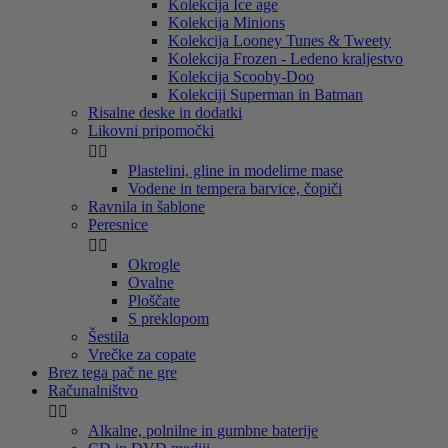
Kolekcija Ice age
Kolekcija Minions
Kolekcija Looney Tunes & Tweety
Kolekcija Frozen - Ledeno kraljestvo
Kolekcija Scooby-Doo
Kolekciji Superman in Batman
Risalne deske in dodatki
Likovni pripomočki


Plastelini, gline in modelirne mase
Vodene in tempera barvice, čopiči
Ravnila in šablone
Peresnice


Okrogle
Ovalne
Ploščate
S preklopom
Šestila
Vrečke za copate
Brez tega pač ne gre
Računalništvo


Alkalne, polnilne in gumbne baterije