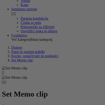
Vozila
Kape
Sanitarna oprema


Papirna konfekcija
Čistila in mila
Pripomočki za čiščenje
Osvežilci zraka in dišave
Gostinstvo
Več kategorij
Manj kategorij
Domov
Papir in papirni izdelki
Kocke, označevalci in podajalci
Set Memo clip



Set Memo clip