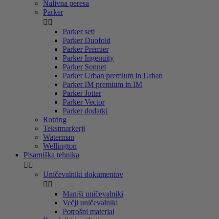
Nalivna peresa
Parker


Parker seti
Parker Duofold
Parker Premier
Parker Ingenuity
Parker Sonnet
Parker Urban premium in Urban
Parker IM premium in IM
Parker Jotter
Parker Vector
Parker dodatki
Rotring
Tekstmarkerji
Waterman
Wellington
Pisarniška tehnika


Uničevalniki dokumentov


Manjši uničevalniki
Večji uničevalniki
Potrošni material