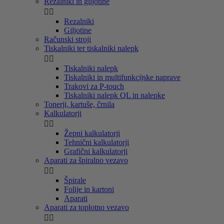
Rezalniki in giljotine


Rezalniki
Giljotine
Računski stroji
Tiskalniki ter tiskalniki nalepk


Tiskalniki nalepk
Tiskalniki in multifunkcijske naprave
Trakovi za P-touch
Tiskalniki nalepk QL in nalepke
Tonerji, kartuše, črnila
Kalkulatorji


Žepni kalkulatorji
Tehnični kalkulatorji
Grafični kalkulatorji
Aparati za špiralno vezavo


Špirale
Folije in kartoni
Aparati
Aparati za toplotno vezavo

