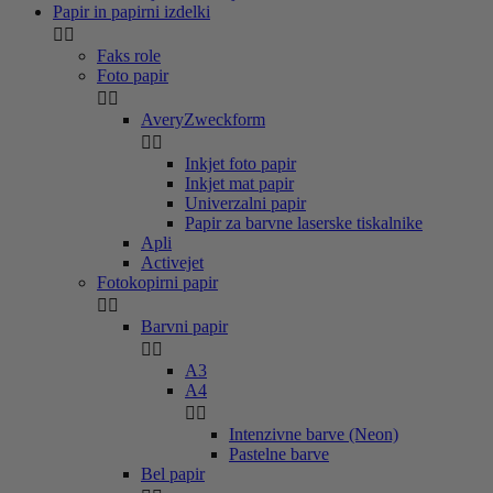
Papir in papirni izdelki


Faks role
Foto papir


AveryZweckform


Inkjet foto papir
Inkjet mat papir
Univerzalni papir
Papir za barvne laserske tiskalnike
Apli
Activejet
Fotokopirni papir


Barvni papir


A3
A4


Intenzivne barve (Neon)
Pastelne barve
Bel papir