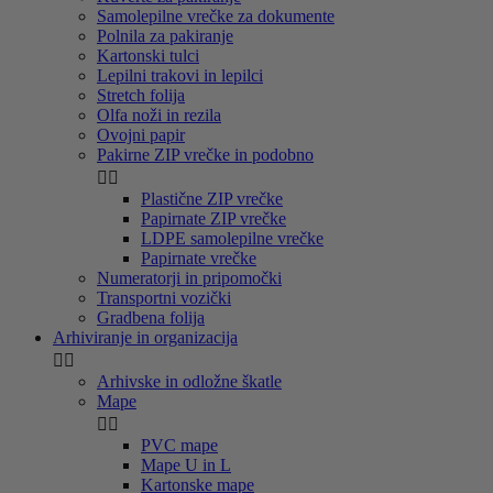
Samolepilne vrečke za dokumente
Polnila za pakiranje
Kartonski tulci
Lepilni trakovi in lepilci
Stretch folija
Olfa noži in rezila
Ovojni papir
Pakirne ZIP vrečke in podobno


Plastične ZIP vrečke
Papirnate ZIP vrečke
LDPE samolepilne vrečke
Papirnate vrečke
Numeratorji in pripomočki
Transportni vozički
Gradbena folija
Arhiviranje in organizacija


Arhivske in odložne škatle
Mape


PVC mape
Mape U in L
Kartonske mape