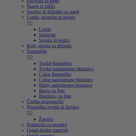
Počivala za noge
Škarje in šilčki
Sponke in ščipalke za papir
Lepila, selotejpi in stojala


Lepila
Selotejpi
Stojala in lepilci
Koši, stojala za dežnike
Štampiljke


Trodat štampiljke
Trodat nadomestne blazinice
Colop štampiljke
Colop nadomestne blazinice
Shiny nadomestne blazinice
Barva za žige
Blazinice za žige
Čistilni pripomočki
Pisarniška svetila in žarnice


Žarnice
Podstavki za monitor
Ostali drobni material
Ostala oprema