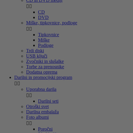
CD in DVD mediji


CD
DVD
Miške, tipkovnice, podloge


Tipkovnice
Miške
Podloge
Trdi diski
USB ključi
Zvočniki in slušalke
Torbe za prenosnike
Dodatna oprema
Darilni in promocijski program


Uporabna darila


Darilni seti
Otroški svet
Darilna embalaža
Foto albumi


Poročni