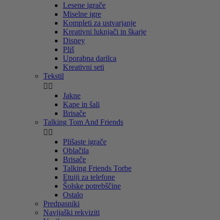
Lesene igrače
Miselne igre
Kompleti za ustvarjanje
Kreativni luknjači in škarje
Disney
Pliš
Uporabna darilca
Kreativni seti
Tekstil


Jakne
Kape in šali
Brisače
Talking Tom And Friends


Plišaste igrače
Oblačila
Brisače
Talking Friends Torbe
Etuiji za telefone
Šolske potrebščine
Ostalo
Predpasniki
Navijaški rekviziti