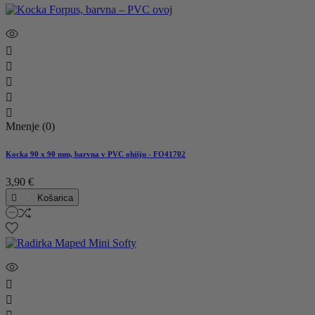





Mnenje (0)
Kocka 90 x 90 mm, barvna v PVC ohišju - FO41702
3,90 €

Košarica

