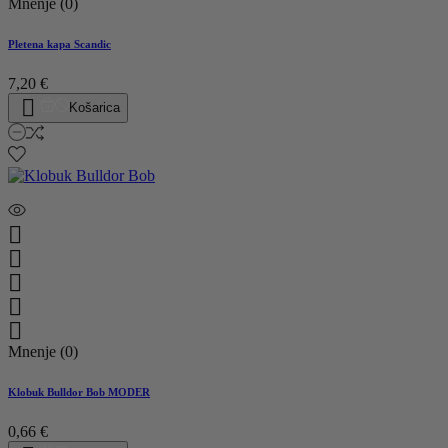
Mnenje (0)
Pletena kapa Scandic
7,20 €

Košarica





Mnenje (0)
Klobuk Bulldor Bob MODER
0,66 €