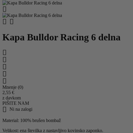



Kapa Bulldor Racing 6 delna





Mnenje (0)
2,55 €
z davkom
PIŠITE NAM

Ni na zalogi
Material: 100% brušen bombaž
Velikost: ena številka z nastavljivo kovinsko zaponko.