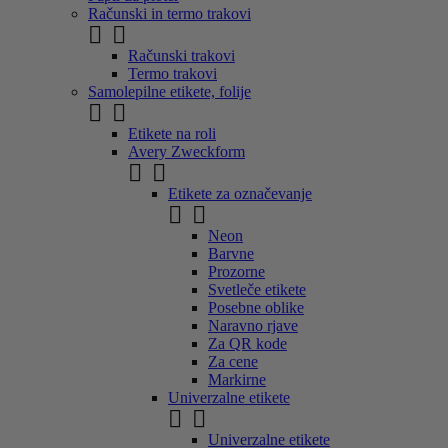
Računski in termo trakovi


Računski trakovi
Termo trakovi
Samolepilne etikete, folije


Etikete na roli
Avery Zweckform


Etikete za označevanje


Neon
Barvne
Prozorne
Svetleče etikete
Posebne oblike
Naravno rjave
Za QR kode
Za cene
Markirne
Univerzalne etikete


Univerzalne etikete