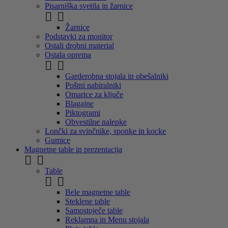
Pisarniška svetila in žarnice


Žarnice
Podstavki za monitor
Ostali drobni material
Ostala oprema


Garderobna stojala in obešalniki
Poštni nabiralniki
Omarice za ključe
Blagajne
Piktogrami
Obvestilne nalepke
Lončki za svinčnike, sponke in kocke
Gumice
Magnetne table in prezentacija


Table


Bele magnetne table
Steklene table
Samostoječe table
Reklamna in Menu stojala