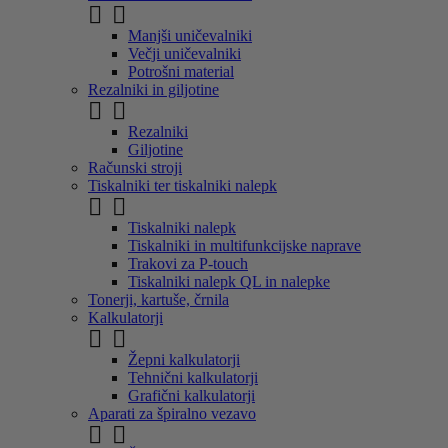


Manjši uničevalniki
Večji uničevalniki
Potrošni material
Rezalniki in giljotine


Rezalniki
Giljotine
Računski stroji
Tiskalniki ter tiskalniki nalepk


Tiskalniki nalepk
Tiskalniki in multifunkcijske naprave
Trakovi za P-touch
Tiskalniki nalepk QL in nalepke
Tonerji, kartuše, črnila
Kalkulatorji


Žepni kalkulatorji
Tehnični kalkulatorji
Grafični kalkulatorji
Aparati za špiralno vezavo

