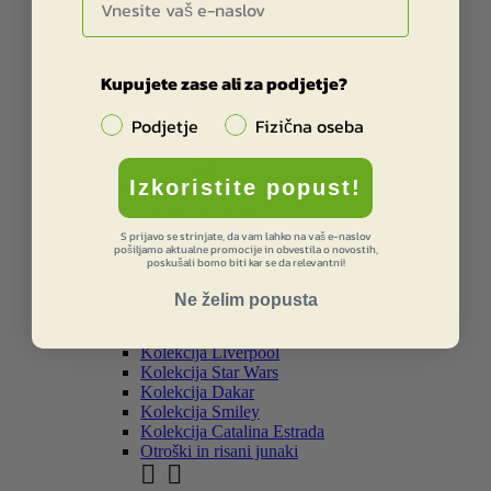
Kolekcija Liverpool
Kolekcija Dakar
Kolekcija Catalina Estrada
Kolekcija Smiley
Kupujete zase ali za podjetje?
Kolekcija Frozen
Otroški in risani junaki


Podjetje
Fizična oseba
Deklice
Dečki
Izkoristite popust!
Kolekcija Star Wars
Kolekcija ice age
Kolekcija Peak
S prijavo se strinjate, da vam lahko na vaš e-naslov
Zvezki, bloki in pripomočki
pošiljamo aktualne promocije in obvestila o novostih,
poskušali bomo biti kar se da relevantni!


Kolekcija Street
Ne želim popusta
Kolekcija Barcelona
Kolekcija Real Madrid
Kolekcija Liverpool
Kolekcija Star Wars
Kolekcija Dakar
Kolekcija Smiley
Kolekcija Catalina Estrada
Otroški in risani junaki

