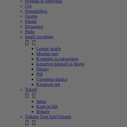
Svetilke in odsevniki
Ure
Pohodništvo
Orodje
Piknik
Denarnice
Plaža
Igrače za otroke


Lesene igrače
Miselne igre
Kompleti za ustvarjanje
Kreativni luknjači in škarje
Disney
Pliš
Uporabna darilca
Kreativni seti
Tekstil


Jakne
Kape in šali
Brisače
Talking Tom And Friends

