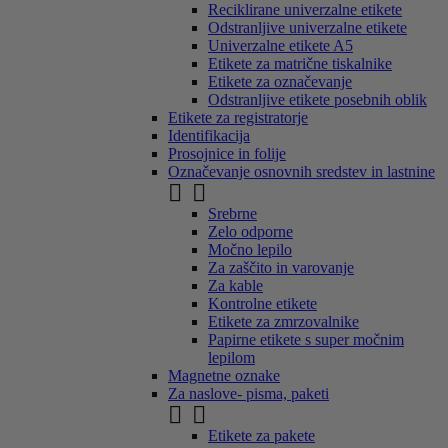
Reciklirane univerzalne etikete
Odstranljive univerzalne etikete
Univerzalne etikete A5
Etikete za matrične tiskalnike
Etikete za označevanje
Odstranljive etikete posebnih oblik
Etikete za registratorje
Identifikacija
Prosojnice in folije
Označevanje osnovnih sredstev in lastnine


Srebrne
Zelo odporne
Močno lepilo
Za zaščito in varovanje
Za kable
Kontrolne etikete
Etikete za zmrzovalnike
Papirne etikete s super močnim
lepilom
Magnetne oznake
Za naslove- pisma, paketi


Etikete za pakete