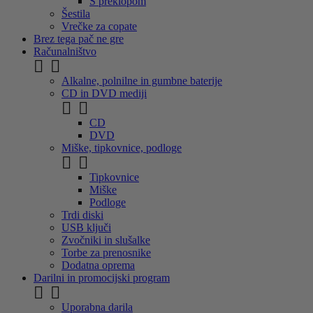
S preklopom
Šestila
Vrečke za copate
Brez tega pač ne gre
Računalništvo


Alkalne, polnilne in gumbne baterije
CD in DVD mediji


CD
DVD
Miške, tipkovnice, podloge


Tipkovnice
Miške
Podloge
Trdi diski
USB ključi
Zvočniki in slušalke
Torbe za prenosnike
Dodatna oprema
Darilni in promocijski program


Uporabna darila