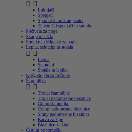


Luknjači
Spenjači
Sponke in odstranjevalci
Tapetniški spenjači in sponke
Počivala za noge
Škarje in šilčki
Sponke in ščipalke za papir
Lepila, selotejpi in stojala


Lepila
Selotejpi
Stojala in lepilci
Koši, stojala za dežnike
Štampiljke


Trodat štampiljke
Trodat nadomestne blazinice
Colop štampiljke
Colop nadomestne blazinice
Shiny nadomestne blazinice
Barva za žige
Blazinice za žige
Čistilni pripomočki