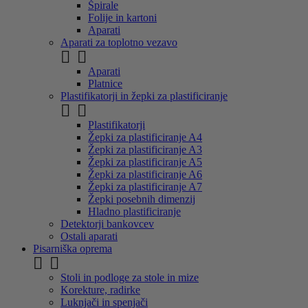
Špirale
Folije in kartoni
Aparati
Aparati za toplotno vezavo


Aparati
Platnice
Plastifikatorji in žepki za plastificiranje


Plastifikatorji
Žepki za plastificiranje A4
Žepki za plastificiranje A3
Žepki za plastificiranje A5
Žepki za plastificiranje A6
Žepki za plastificiranje A7
Žepki posebnih dimenzij
Hladno plastificiranje
Detektorji bankovcev
Ostali aparati
Pisarniška oprema


Stoli in podloge za stole in mize
Korekture, radirke
Luknjači in spenjači