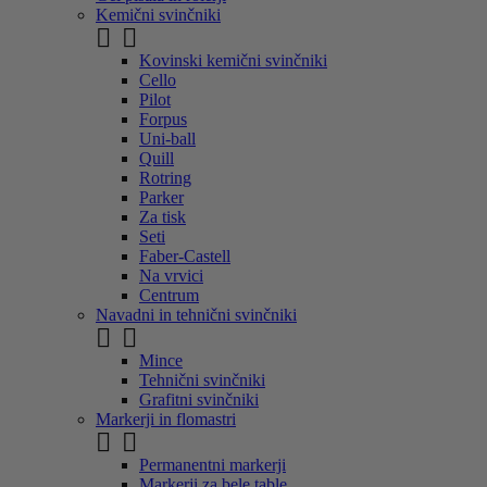
Kemični svinčniki


Kovinski kemični svinčniki
Cello
Pilot
Forpus
Uni-ball
Quill
Rotring
Parker
Za tisk
Seti
Faber-Castell
Na vrvici
Centrum
Navadni in tehnični svinčniki


Mince
Tehnični svinčniki
Grafitni svinčniki
Markerji in flomastri


Permanentni markerji
Markerji za bele table