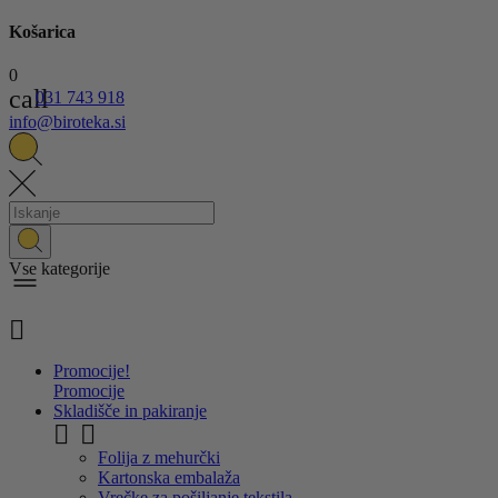
Košarica
0
call
031 743 918
info@biroteka.si
Vse kategorije

Promocije!
Promocije
Skladišče in pakiranje


Folija z mehurčki
Kartonska embalaža
Vrečke za pošiljanje tekstila