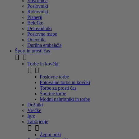
Voščilnice
Poslovniki
Rokovniki
Planerji
Beležke
Delovodniki
Poslovne mape
Dnevniki
Darilna embalaža
Šport in prosti čas


Torbe in kovčki


Poslovne torbe
Potovalne torbe in kovčki
Torbe za prosti čas
Športne torbe
Modni nahrbtniki in torbe
Dežniki
Vrečke
Igre
Taborjenje


Žepni noži