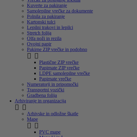
Kuverte za pakiranje
Samolepilne vrečke za dokumente
Polnila za pakiranje
Kartonski tulci
Lepilni trakovi in lepilci
Stretch folija
Olfa noži in rezila
Ovojni papir
Pakirne ZIP vrečke in podobno


Plastične ZIP vrečke
Papirnate ZIP vrečke
LDPE samolepilne vrečke
Papirnate vrečke
Numeratorji in pripomočki
Transportni vozički
Gradbena folija
Arhiviranje in organizacija


Arhivske in odložne škatle
Mape


PVC mape