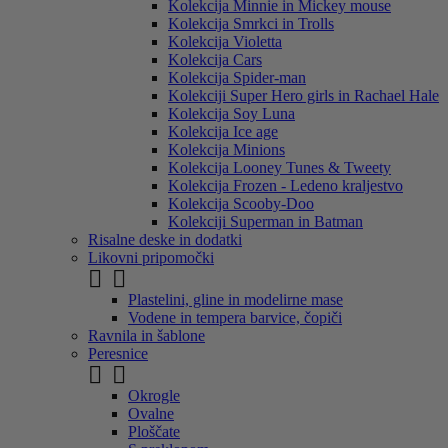
Kolekcija Minnie in Mickey mouse
Kolekcija Smrkci in Trolls
Kolekcija Violetta
Kolekcija Cars
Kolekcija Spider-man
Kolekciji Super Hero girls in Rachael Hale
Kolekcija Soy Luna
Kolekcija Ice age
Kolekcija Minions
Kolekcija Looney Tunes & Tweety
Kolekcija Frozen - Ledeno kraljestvo
Kolekcija Scooby-Doo
Kolekciji Superman in Batman
Risalne deske in dodatki
Likovni pripomočki


Plastelini, gline in modelirne mase
Vodene in tempera barvice, čopiči
Ravnila in šablone
Peresnice


Okrogle
Ovalne
Ploščate