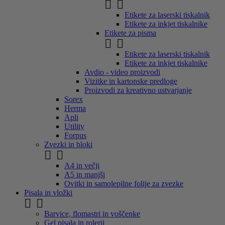


Etikete za laserski tiskalnik
Etikete za inkjet tiskalnike
Etikete za pisma


Etikete za laserski tiskalnik
Etikete za inkjet tiskalnike
Avdio - video proizvodi
Vizitke in kartonske predloge
Proizvodi za kreativno ustvarjanje
Sorex
Herma
Apli
Utility
Forpus
Zvezki in bloki


A4 in večji
A5 in manjši
Ovitki in samolepilne folije za zvezke
Pisala in vložki


Barvice, flomastri in voščenke
Gel pisala in rolerji