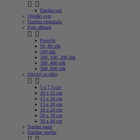


Darilni seti
Otroški svet
Darilna embalaža
Foto albumi


Poročni
50, 80 slik
100 slik
160, 180, 200 slik
300, 400 slik
500, 600 slik
Okvirji za slike


5 x 7,5 cm
10 x 15 cm
13 x 18 cm
15 x 20 cm
18 x 24 cm
20 x 30 cm
30 x 40 cm
Darilni papir
Darilne vrečke

