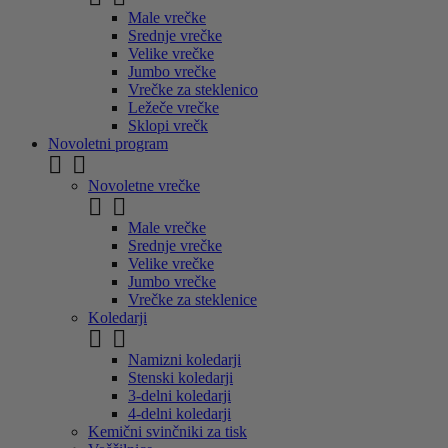
Male vrečke
Srednje vrečke
Velike vrečke
Jumbo vrečke
Vrečke za steklenico
Ležeče vrečke
Sklopi vrečk
Novoletni program


Novoletne vrečke


Male vrečke
Srednje vrečke
Velike vrečke
Jumbo vrečke
Vrečke za steklenice
Koledarji


Namizni koledarji
Stenski koledarji
3-delni koledarji
4-delni koledarji
Kemični svinčniki za tisk