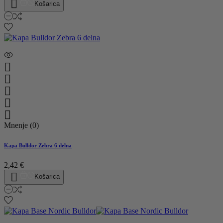

Košarica





Mnenje (0)
Kapa Bulldor Zebra 6 delna
2,42 €

Košarica