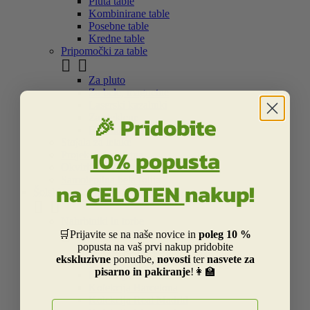
Pluta table
Kombinirane table
Posebne table
Kredne table
Pripomočki za table


Za pluto
Za bele, magnetne
Laserski kazalniki
🎉 Pridobite
Za steklene
Flipchart bloki in markerji
Stojala za letake
10% popusta
Projekcijska platna
Okvirji in vitrine
Samolepilna bela folija
na
CELOTEN
nakup!
Šolski program


Nahrbtniki in torbe


🛒Prijavite se na naše novice in
poleg 10 %
popusta na vaš prvi nakup pridobite
Kolekcija Street
ekskluzivne
ponudbe,
novosti
ter
nasvete za
Otroška Street kolekcija
pisarno in pakiranje
!👩‍🏫
Kolekcija Centrum
Kolekcija Barcelona
Kolekcija Real Madrid
E-naslov