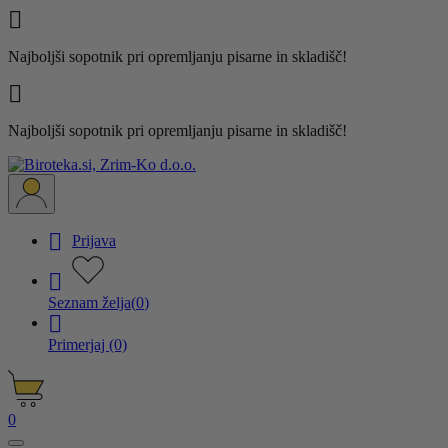

Najboljši sopotnik pri opremljanju pisarne in skladišč!

Najboljši sopotnik pri opremljanju pisarne in skladišč!

Prijava

Seznam želja
(
0
)

Primerjaj
(0)
0