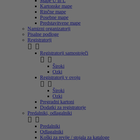
Mape U in L
Kartonske mape
Rinčne mape
Posebne mape
Predstavitvene mape
Namizni organizatorji
Pisalne podloge
Registratorji


Registratorji samostoječi


Široki
Ozki
Registratorji v ovoju


Široki
Ozki
Pregradni kartoni
Dodatki za registratorje
Predalniki, odlagalniki


Predalniki
Odlagalniki
Koški za revije / stojala za kataloge