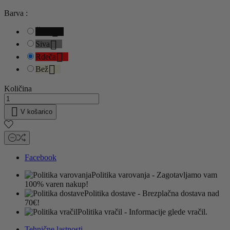
Barva :

Črna

Siva

Rdeča

Bež
Količina

V košarico
Facebook
Politika varovanja
- Zagotavljamo vam
100% varen nakup!
Politika dostave
- Brezplačna dostava nad
70€!
Politika vračil
- Informacije glede vračil.
Tehnične lastnosti