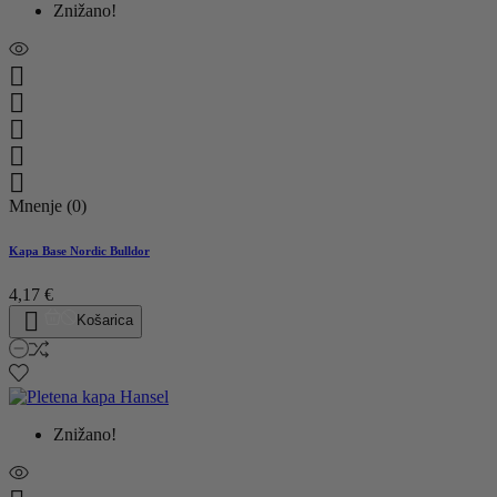
Znižano!





Mnenje (0)
Kapa Base Nordic Bulldor
4,17 €

Košarica
Znižano!