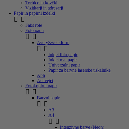
Torbice in kovčki
Vizitkarji in adresarji
Papir in papirni izdelki


Faks role
Foto papir


AveryZweckform


Inkjet foto papir
Inkjet mat papir
Univerzalni papir
Papir za barvne laserske tiskalnike
Apli
Activejet
Fotokopirni papir


Barvni papir


A3
A4


Intenzivne barve (Neon)