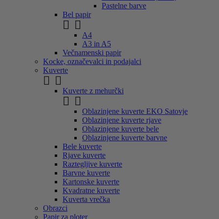
Pastelne barve
Bel papir


A4
A3 in A5
Večnamenski papir
Kocke, označevalci in podajalci
Kuverte


Kuverte z mehurčki


Oblazinjene kuverte EKO Satovje
Oblazinjene kuverte rjave
Oblazinjene kuverte bele
Oblazinjene kuverte barvne
Bele kuverte
Rjave kuverte
Raztegljive kuverte
Barvne kuverte
Kartonske kuverte
Kvadratne kuverte
Kuverta vrečka
Obrazci
Papir za ploter