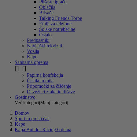
Plišaste igrače
Oblačila
Brisače
Talking Friends Torbe
Etuiji za telefone
Šolske potrebščine
Ostalo
Predpasniki
Navijaški rekviziti
Vozila
Kape
Sanitarna oprema


Papirna konfekcija
Čistila in mila
Pripomočki za čiščenje
Osvežilci zraka in dišave
Gostinstvo
Več kategorij
Manj kategorij
Domov
Šport in prosti čas
Kape
Kapa Bulldor Racing 6 delna