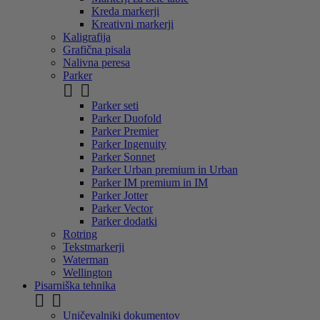
Kreda markerji
Kreativni markerji
Kaligrafija
Grafična pisala
Nalivna peresa
Parker


Parker seti
Parker Duofold
Parker Premier
Parker Ingenuity
Parker Sonnet
Parker Urban premium in Urban
Parker IM premium in IM
Parker Jotter
Parker Vector
Parker dodatki
Rotring
Tekstmarkerji
Waterman
Wellington
Pisarniška tehnika


Uničevalniki dokumentov