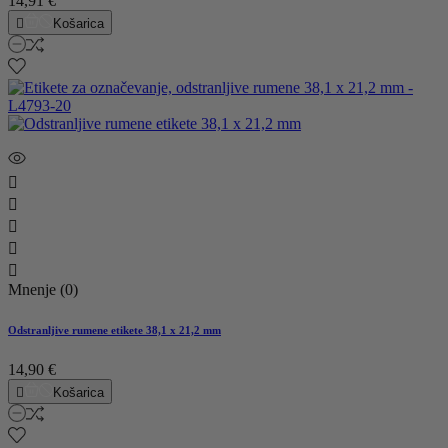
14,91 €

Košarica





Mnenje (0)
Odstranljive rumene etikete 38,1 x 21,2 mm
14,90 €

Košarica