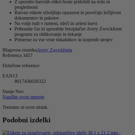
Z uporabo barvnih etiket boste pridobili na redu in
preglednosti
Barvne etikete izboljšajo opaznost in povečajo ločljivost
dokumentov in paketov
Na voljo tudi v rumeni, rdeči in zeleni barvi
Prihranite čas in uporabite brezplačne Avery Zweckform
programe za oblikovanje in tiskanje
Primerne za vse vrste tiskalnikov in kopirnih strojev
Blagovna znamka
Avery Zweckform
Referenca
3457
Določene reference
EAN13
8017436026322
Stanje
Nov
Napišite svoje mnenje
Trenutno ni ocen strank.
Podobni izdelki