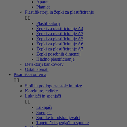
Aparati
Platnice
Plastifikatorji in žepki za plastificiranje


Plastifikatorji
Žepki za plastificiranje A4
Žepki za plastificiranje A3
Žepki za plastificiranje A5
Žepki za plastificiranje A6
Žepki za plastificiranje A7
Žepki posebnih dimenzij
Hladno plastificiranje
Detektorji bankovcev
Ostali aparati
Pisarniška oprema


Stoli in podloge za stole in mize
Korekture, radirke
Luknjači in spenjači


Luknjači
Spenjači
Sponke in odstranjevalci
Tapetniški spenjači in sponke