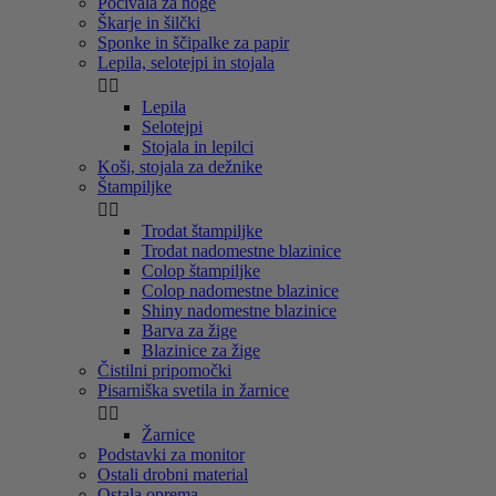
Počivala za noge
Škarje in šilčki
Sponke in ščipalke za papir
Lepila, selotejpi in stojala


Lepila
Selotejpi
Stojala in lepilci
Koši, stojala za dežnike
Štampiljke


Trodat štampiljke
Trodat nadomestne blazinice
Colop štampiljke
Colop nadomestne blazinice
Shiny nadomestne blazinice
Barva za žige
Blazinice za žige
Čistilni pripomočki
Pisarniška svetila in žarnice


Žarnice
Podstavki za monitor
Ostali drobni material
Ostala oprema