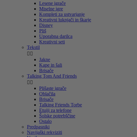
Lesene igrače
Miselne igre
Kompleti za ustvarjanje
Kreativni luknjači in škarje
Disney
Pliš
Uporabna darilca
Kreativni seti
Tekstil


Jakne
Kape in šali
Brisače
Talking Tom And Friends


Plišaste igrače
Oblačila
Brisače
Talking Friends Torbe
Etuiji za telefone
Šolske potrebščine
Ostalo
Predpasniki
Navijaški rekviziti