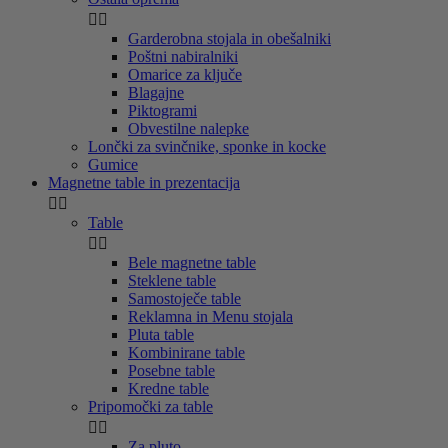


Garderobna stojala in obešalniki
Poštni nabiralniki
Omarice za ključe
Blagajne
Piktogrami
Obvestilne nalepke
Lončki za svinčnike, sponke in kocke
Gumice
Magnetne table in prezentacija


Table


Bele magnetne table
Steklene table
Samostoječe table
Reklamna in Menu stojala
Pluta table
Kombinirane table
Posebne table
Kredne table
Pripomočki za table


Za pluto