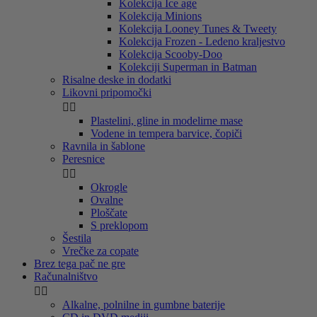
Kolekcija Ice age
Kolekcija Minions
Kolekcija Looney Tunes & Tweety
Kolekcija Frozen - Ledeno kraljestvo
Kolekcija Scooby-Doo
Kolekciji Superman in Batman
Risalne deske in dodatki
Likovni pripomočki


Plastelini, gline in modelirne mase
Vodene in tempera barvice, čopiči
Ravnila in šablone
Peresnice


Okrogle
Ovalne
Ploščate
S preklopom
Šestila
Vrečke za copate
Brez tega pač ne gre
Računalništvo


Alkalne, polnilne in gumbne baterije