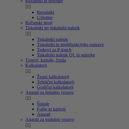
Rezalniki in giljotine


Rezalniki
Giljotine
Računski stroji
Tiskalniki ter tiskalniki nalepk


Tiskalniki nalepk
Tiskalniki in multifunkcijske naprave
Trakovi za P-touch
Tiskalniki nalepk QL in nalepke
Tonerji, kartuše, črnila
Kalkulatorji


Žepni kalkulatorji
Tehnični kalkulatorji
Grafični kalkulatorji
Aparati za špiralno vezavo


Špirale
Folije in kartoni
Aparati
Aparati za toplotno vezavo

