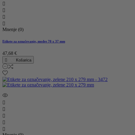




Mnenje (0)
Etikete za označevanje, modre 70 x 37 mm
47,68 €

Košarica





Mnenje (0)