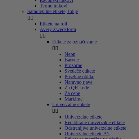
Računski trakovi
Termo trakovi
Samolepilne etikete, folije


Etikete na roli
Avery Zweckform


Etikete za označevanje


Neon
Barvne
Prozorne
Svetleče etikete
Posebne oblike
Naravno rjave
Za QR kode
Za cene
Markirne
Univerzalne etikete


Univerzalne etikete
Reciklirane univerzalne etikete
Odstranljive univerzalne etikete
Univerzalne etikete A5