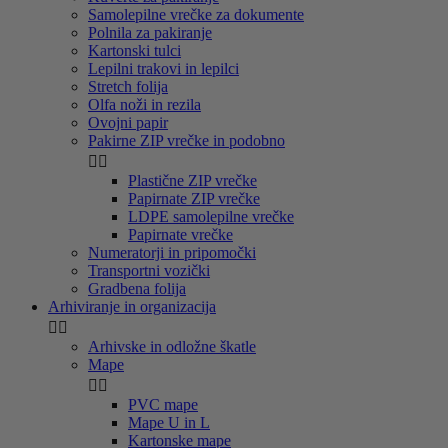
Samolepilne vrečke za dokumente
Polnila za pakiranje
Kartonski tulci
Lepilni trakovi in lepilci
Stretch folija
Olfa noži in rezila
Ovojni papir
Pakirne ZIP vrečke in podobno


Plastične ZIP vrečke
Papirnate ZIP vrečke
LDPE samolepilne vrečke
Papirnate vrečke
Numeratorji in pripomočki
Transportni vozički
Gradbena folija
Arhiviranje in organizacija


Arhivske in odložne škatle
Mape


PVC mape
Mape U in L
Kartonske mape