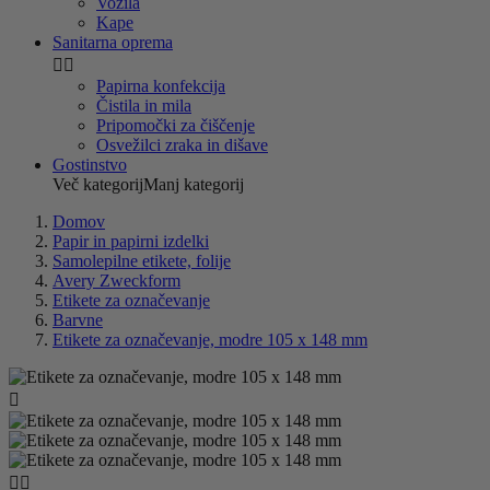
Vozila
Kape
Sanitarna oprema


Papirna konfekcija
Čistila in mila
Pripomočki za čiščenje
Osvežilci zraka in dišave
Gostinstvo
Več kategorij
Manj kategorij
Domov
Papir in papirni izdelki
Samolepilne etikete, folije
Avery Zweckform
Etikete za označevanje
Barvne
Etikete za označevanje, modre 105 x 148 mm


