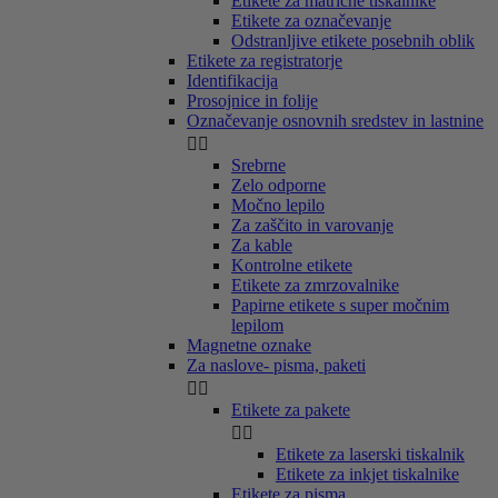
Etikete za matrične tiskalnike
Etikete za označevanje
Odstranljive etikete posebnih oblik
Etikete za registratorje
Identifikacija
Prosojnice in folije
Označevanje osnovnih sredstev in lastnine


Srebrne
Zelo odporne
Močno lepilo
Za zaščito in varovanje
Za kable
Kontrolne etikete
Etikete za zmrzovalnike
Papirne etikete s super močnim
lepilom
Magnetne oznake
Za naslove- pisma, paketi


Etikete za pakete


Etikete za laserski tiskalnik
Etikete za inkjet tiskalnike
Etikete za pisma