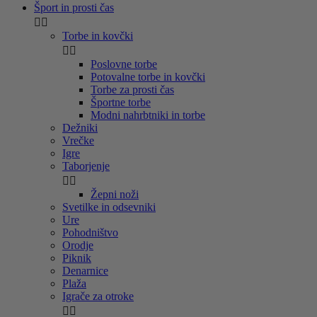
Šport in prosti čas


Torbe in kovčki


Poslovne torbe
Potovalne torbe in kovčki
Torbe za prosti čas
Športne torbe
Modni nahrbtniki in torbe
Dežniki
Vrečke
Igre
Taborjenje


Žepni noži
Svetilke in odsevniki
Ure
Pohodništvo
Orodje
Piknik
Denarnice
Plaža
Igrače za otroke

