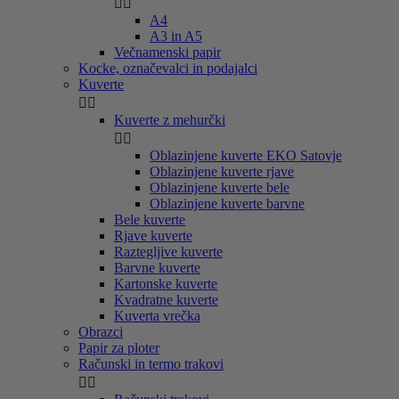


A4
A3 in A5
Večnamenski papir
Kocke, označevalci in podajalci
Kuverte


Kuverte z mehurčki


Oblazinjene kuverte EKO Satovje
Oblazinjene kuverte rjave
Oblazinjene kuverte bele
Oblazinjene kuverte barvne
Bele kuverte
Rjave kuverte
Raztegljive kuverte
Barvne kuverte
Kartonske kuverte
Kvadratne kuverte
Kuverta vrečka
Obrazci
Papir za ploter
Računski in termo trakovi

