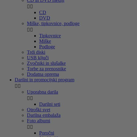
CD in DVD mediji


CD
DVD
Miške, tipkovnice, podloge


Tipkovnice
Miške
Podloge
Trdi diski
USB ključi
Zvočniki in slušalke
Torbe za prenosnike
Dodatna oprema
Darilni in promocijski program


Uporabna darila


Darilni seti
Otroški svet
Darilna embalaža
Foto albumi


Poročni