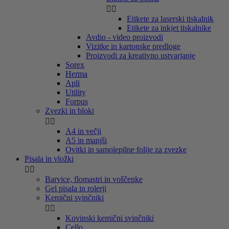


Etikete za laserski tiskalnik
Etikete za inkjet tiskalnike
Avdio - video proizvodi
Vizitke in kartonske predloge
Proizvodi za kreativno ustvarjanje
Sorex
Herma
Apli
Utility
Forpus
Zvezki in bloki


A4 in večji
A5 in manjši
Ovitki in samolepilne folije za zvezke
Pisala in vložki


Barvice, flomastri in voščenke
Gel pisala in rolerji
Kemični svinčniki


Kovinski kemični svinčniki
Cello