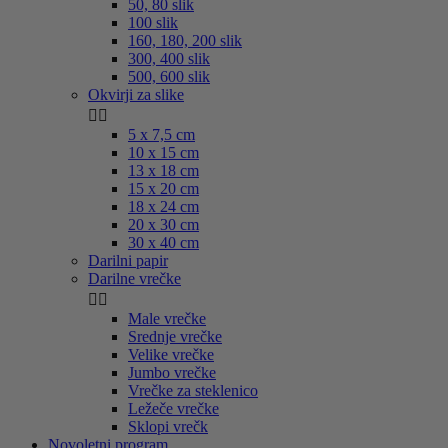
50, 80 slik
100 slik
160, 180, 200 slik
300, 400 slik
500, 600 slik
Okvirji za slike


5 x 7,5 cm
10 x 15 cm
13 x 18 cm
15 x 20 cm
18 x 24 cm
20 x 30 cm
30 x 40 cm
Darilni papir
Darilne vrečke


Male vrečke
Srednje vrečke
Velike vrečke
Jumbo vrečke
Vrečke za steklenico
Ležeče vrečke
Sklopi vrečk
Novoletni program