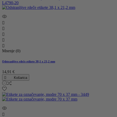





Mnenje (0)
Odstranljive rdeče etikete 38,1 x 21,2 mm
14,91 €

Košarica
