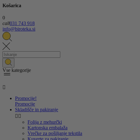
Košarica
0
call
031 743 918
info@biroteka.si
Vse kategorije

Promocije!
Promocije
Skladišče in pakiranje


Folija z mehurčki
Kartonska embalaža
Vrečke za pošiljanje tekstila
Kuverte za pakiranje