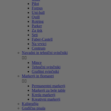
Pilot
Forpus
Uni-ball
Quill
Rotring
Parker
Za tisk
Seti
Faber-Castell
Na vrvici
Centrum
Navadni in tehnični svinčniki


Mince
Tehnični svinčniki
Grafitni svinčniki
Markerji in flomastri


Permanentni markerji
Markerji za bele table
Kreda markerji
Kreativni markerji
Kaligrafija
Grafična pisala