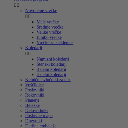


Novoletne vrečke


Male vrečke
Srednje vrečke
Velike vrečke
Jumbo vrečke
Vrečke za steklenice
Koledarji


Namizni koledarji
Stenski koledarji
3-delni koledarji
4-delni koledarji
Kemični svinčniki za tisk
Voščilnice
Poslovniki
Rokovniki
Planerji
Beležke
Delovodniki
Poslovne mape
Dnevniki
Darilna embalaža