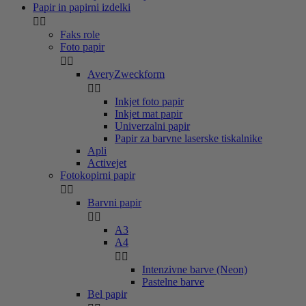
Papir in papirni izdelki


Faks role
Foto papir


AveryZweckform


Inkjet foto papir
Inkjet mat papir
Univerzalni papir
Papir za barvne laserske tiskalnike
Apli
Activejet
Fotokopirni papir


Barvni papir


A3
A4


Intenzivne barve (Neon)
Pastelne barve
Bel papir