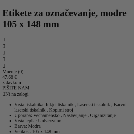
Etikete za označevanje, modre
105 x 148 mm





Mnenje (0)
47,68 €
z davkom
PIŠITE NAM

Ni na zalogi
Vrsta tiskalnika:
Inkjet tiskalnik , Laserski tiskalnik , Barvni
laserski tiskalnik , Kopirni stroj
Uporaba:
Večnamensko , Naslavljanje , Organiziranje
Vrsta lepila:
Univerzalno
Barva:
Modra
Velikost:
105 x 148 mm