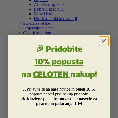
Za bele, magnetne
Laserski kazalniki
Za steklene
Flipchart bloki in markerji
Stojala za letake
Projekcijska platna
Okvirji in vitrine
Samolepilna bela folija
Šolski program
🎉 Pridobite


Nahrbtniki in torbe
10% popusta


Kolekcija Street
Otroška Street kolekcija
na
CELOTEN
nakup!
Kolekcija Centrum
Kolekcija Barcelona
Kolekcija Real Madrid
Kolekcija Liverpool
🛒Prijavite se na naše novice in
poleg 10 %
Kolekcija Dakar
popusta na vaš prvi nakup pridobite
Kolekcija Catalina Estrada
ekskluzivne
ponudbe,
novosti
ter
nasvete za
Kolekcija Smiley
pisarno in pakiranje
!👩‍🏫
Kolekcija Frozen
Otroški in risani junaki
E-naslov

