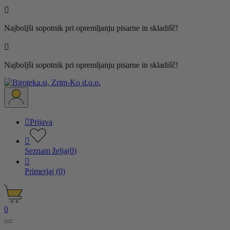

Najboljši sopotnik pri opremljanju pisarne in skladišč!

Najboljši sopotnik pri opremljanju pisarne in skladišč!

Prijava

Seznam želja
(
0
)

Primerjaj
(0)
0