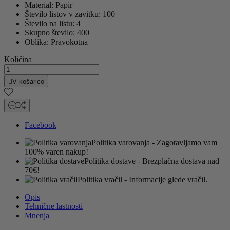
Material:
Papir
Število listov v zavitku:
100
Število na listu:
4
Skupno število:
400
Oblika:
Pravokotna
Količina

V košarico
Facebook
Politika varovanja
- Zagotavljamo vam
100% varen nakup!
Politika dostave
- Brezplačna dostava nad
70€!
Politika vračil
- Informacije glede vračil.
Opis
Tehnične lastnosti
Mnenja