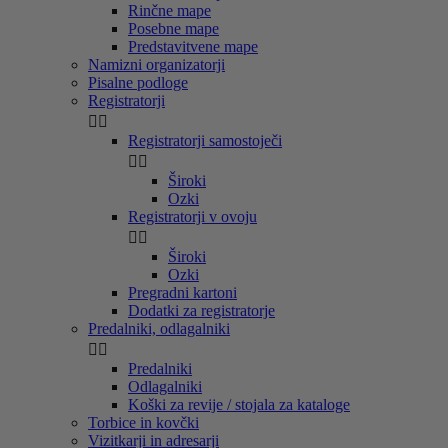
Rinčne mape
Posebne mape
Predstavitvene mape
Namizni organizatorji
Pisalne podloge
Registratorji


Registratorji samostoječi


Široki
Ozki
Registratorji v ovoju


Široki
Ozki
Pregradni kartoni
Dodatki za registratorje
Predalniki, odlagalniki


Predalniki
Odlagalniki
Koški za revije / stojala za kataloge
Torbice in kovčki
Vizitkarji in adresarji