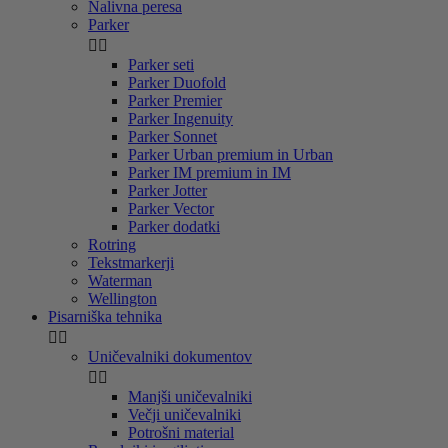
Nalivna peresa
Parker


Parker seti
Parker Duofold
Parker Premier
Parker Ingenuity
Parker Sonnet
Parker Urban premium in Urban
Parker IM premium in IM
Parker Jotter
Parker Vector
Parker dodatki
Rotring
Tekstmarkerji
Waterman
Wellington
Pisarniška tehnika


Uničevalniki dokumentov


Manjši uničevalniki
Večji uničevalniki
Potrošni material