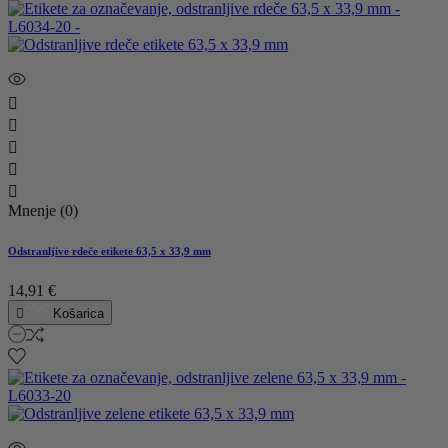





Mnenje (0)
Odstranljive rdeče etikete 63,5 x 33,9 mm
14,91 €

Košarica