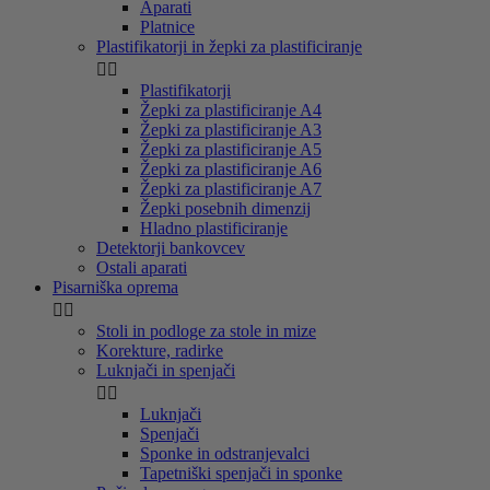
Aparati
Platnice
Plastifikatorji in žepki za plastificiranje


Plastifikatorji
Žepki za plastificiranje A4
Žepki za plastificiranje A3
Žepki za plastificiranje A5
Žepki za plastificiranje A6
Žepki za plastificiranje A7
Žepki posebnih dimenzij
Hladno plastificiranje
Detektorji bankovcev
Ostali aparati
Pisarniška oprema


Stoli in podloge za stole in mize
Korekture, radirke
Luknjači in spenjači


Luknjači
Spenjači
Sponke in odstranjevalci
Tapetniški spenjači in sponke