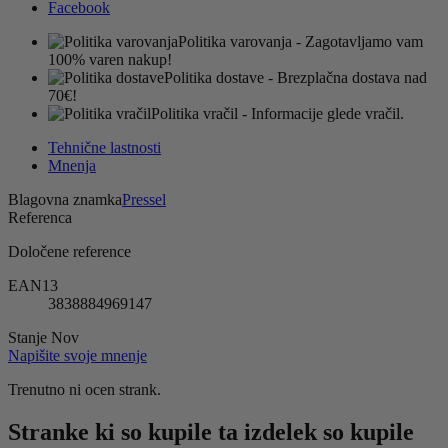
Facebook
Politika varovanja
- Zagotavljamo vam
100% varen nakup!
Politika dostave
- Brezplačna dostava nad
70€!
Politika vračil
- Informacije glede vračil.
Tehnične lastnosti
Mnenja
Blagovna znamka
Pressel
Referenca
Določene reference
EAN13
3838884969147
Stanje
Nov
Napišite svoje mnenje
Trenutno ni ocen strank.
Stranke ki so kupile ta izdelek so kupile