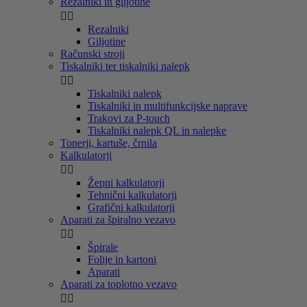
Rezalniki in giljotine


Rezalniki
Giljotine
Računski stroji
Tiskalniki ter tiskalniki nalepk


Tiskalniki nalepk
Tiskalniki in multifunkcijske naprave
Trakovi za P-touch
Tiskalniki nalepk QL in nalepke
Tonerji, kartuše, črnila
Kalkulatorji


Žepni kalkulatorji
Tehnični kalkulatorji
Grafični kalkulatorji
Aparati za špiralno vezavo


Špirale
Folije in kartoni
Aparati
Aparati za toplotno vezavo

