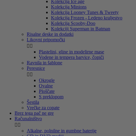
Kolekcija Ice age
Kolekcija Minions
Kolekcija Looney Tunes & Tweety
Kolekcija Frozen - Ledeno kraljestvo
Kolekcija Scooby-Doo
Kolekciji Superman in Batman
Risalne deske in dodatki
Likovni pripomočki


Plastelini, gline in modelirne mase
Vodene in tempera barvice, čopiči
Ravnila in šablone
Peresnice


Okrogle
Ovalne
Ploščate
S preklopom
Šestila
Vrečke za copate
Brez tega pač ne gre
Računalništvo


Alkalne, polnilne in gumbne baterije