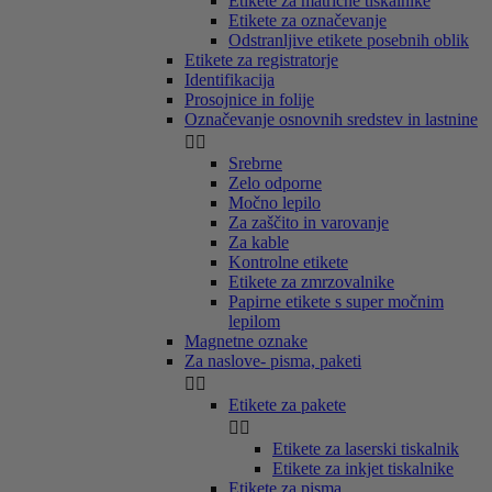
Etikete za matrične tiskalnike
Etikete za označevanje
Odstranljive etikete posebnih oblik
Etikete za registratorje
Identifikacija
Prosojnice in folije
Označevanje osnovnih sredstev in lastnine


Srebrne
Zelo odporne
Močno lepilo
Za zaščito in varovanje
Za kable
Kontrolne etikete
Etikete za zmrzovalnike
Papirne etikete s super močnim
lepilom
Magnetne oznake
Za naslove- pisma, paketi


Etikete za pakete


Etikete za laserski tiskalnik
Etikete za inkjet tiskalnike
Etikete za pisma