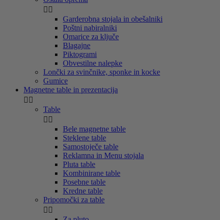


Garderobna stojala in obešalniki
Poštni nabiralniki
Omarice za ključe
Blagajne
Piktogrami
Obvestilne nalepke
Lončki za svinčnike, sponke in kocke
Gumice
Magnetne table in prezentacija


Table


Bele magnetne table
Steklene table
Samostoječe table
Reklamna in Menu stojala
Pluta table
Kombinirane table
Posebne table
Kredne table
Pripomočki za table


Za pluto