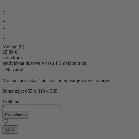





Mnenje (0)
15,86 €
z davkom
predvidena dostava v času 1-2 delovnih dni

Na zalogi
Močna kartonska škatla za shranjevanje 8 registratorjev.
Dimenzije: 655 x 310 x 335
Količina

V košarico