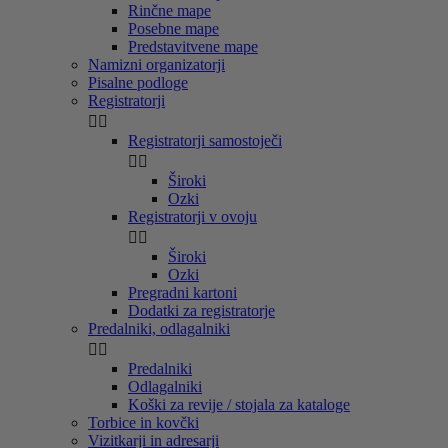
Rinčne mape
Posebne mape
Predstavitvene mape
Namizni organizatorji
Pisalne podloge
Registratorji


Registratorji samostoječi


Široki
Ozki
Registratorji v ovoju


Široki
Ozki
Pregradni kartoni
Dodatki za registratorje
Predalniki, odlagalniki


Predalniki
Odlagalniki
Koški za revije / stojala za kataloge
Torbice in kovčki
Vizitkarji in adresarji