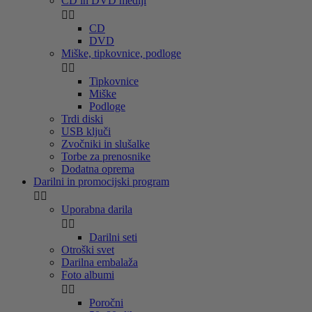
CD in DVD mediji


CD
DVD
Miške, tipkovnice, podloge


Tipkovnice
Miške
Podloge
Trdi diski
USB ključi
Zvočniki in slušalke
Torbe za prenosnike
Dodatna oprema
Darilni in promocijski program


Uporabna darila


Darilni seti
Otroški svet
Darilna embalaža
Foto albumi


Poročni