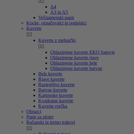


A4
A3 in A5
Večnamenski papir
Kocke, označevalci in podajalci
Kuverte


Kuverte z mehurčki


Oblazinjene kuverte EKO Satovje
Oblazinjene kuverte rjave
Oblazinjene kuverte bele
Oblazinjene kuverte barvne
Bele kuverte
Rjave kuverte
Raztegljive kuverte
Barvne kuverte
Kartonske kuverte
Kvadratne kuverte
Kuverta vrečka
Obrazci
Papir za ploter
Računski in termo trakovi

