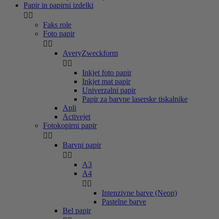
Papir in papirni izdelki


Faks role
Foto papir


AveryZweckform


Inkjet foto papir
Inkjet mat papir
Univerzalni papir
Papir za barvne laserske tiskalnike
Apli
Activejet
Fotokopirni papir


Barvni papir


A3
A4


Intenzivne barve (Neon)
Pastelne barve
Bel papir