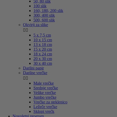
50, 80 slik
100 slik
160, 180, 200 slik
300, 400 slik
500, 600 slik
Okvirji za slike


5 x 7,5 cm
10 x 15 cm
13 x 18 cm
15 x 20 cm
18 x 24 cm
20 x 30 cm
30 x 40 cm
Darilni papir
Darilne vrečke


Male vrečke
Srednje vrečke
Velike vrečke
Jumbo vrečke
Vrečke za steklenico
Ležeče vrečke
Sklopi vrečk
Novoletni program