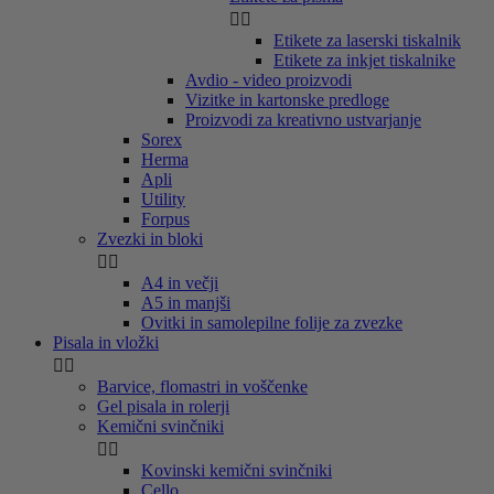


Etikete za laserski tiskalnik
Etikete za inkjet tiskalnike
Avdio - video proizvodi
Vizitke in kartonske predloge
Proizvodi za kreativno ustvarjanje
Sorex
Herma
Apli
Utility
Forpus
Zvezki in bloki


A4 in večji
A5 in manjši
Ovitki in samolepilne folije za zvezke
Pisala in vložki


Barvice, flomastri in voščenke
Gel pisala in rolerji
Kemični svinčniki


Kovinski kemični svinčniki
Cello