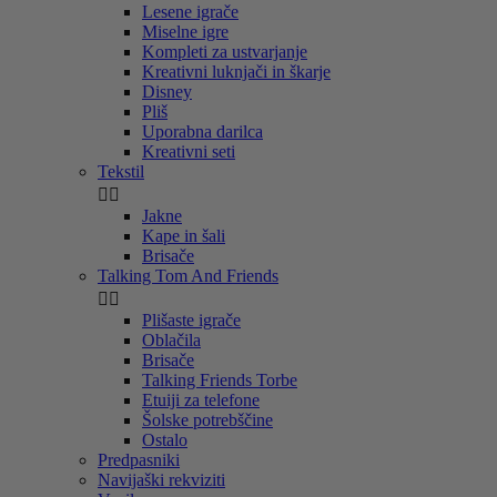
Lesene igrače
Miselne igre
Kompleti za ustvarjanje
Kreativni luknjači in škarje
Disney
Pliš
Uporabna darilca
Kreativni seti
Tekstil


Jakne
Kape in šali
Brisače
Talking Tom And Friends


Plišaste igrače
Oblačila
Brisače
Talking Friends Torbe
Etuiji za telefone
Šolske potrebščine
Ostalo
Predpasniki
Navijaški rekviziti