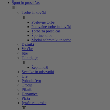
Šport in prosti čas


Torbe in kovčki


Poslovne torbe
Potovalne torbe in kovčki
Torbe za prosti čas
Športne torbe
Modni nahrbtniki in torbe
Dežniki
Vrečke
Igre
Taborjenje


Žepni noži
Svetilke in odsevniki
Ure
Pohodništvo
Orodje
Piknik
Denarnice
Plaža
Igrače za otroke

