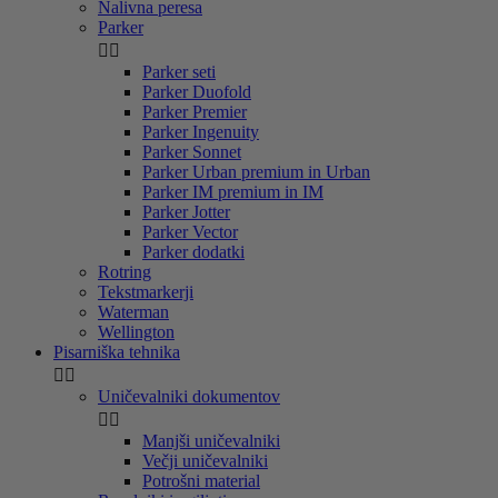
Nalivna peresa
Parker


Parker seti
Parker Duofold
Parker Premier
Parker Ingenuity
Parker Sonnet
Parker Urban premium in Urban
Parker IM premium in IM
Parker Jotter
Parker Vector
Parker dodatki
Rotring
Tekstmarkerji
Waterman
Wellington
Pisarniška tehnika


Uničevalniki dokumentov


Manjši uničevalniki
Večji uničevalniki
Potrošni material