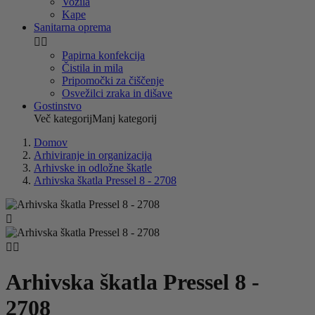
Vozila
Kape
Sanitarna oprema


Papirna konfekcija
Čistila in mila
Pripomočki za čiščenje
Osvežilci zraka in dišave
Gostinstvo
Več kategorij
Manj kategorij
Domov
Arhiviranje in organizacija
Arhivske in odložne škatle
Arhivska škatla Pressel 8 - 2708



Arhivska škatla Pressel 8 -
2708