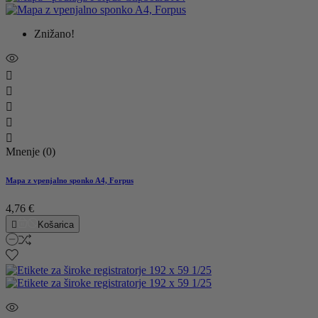
Znižano!





Mnenje (0)
Mapa z vpenjalno sponko A4, Forpus
4,76 €

Košarica