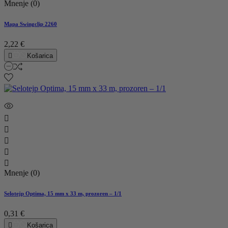
Mnenje (0)
Mapa Swingclip 2260
2,22 €

Košarica





Mnenje (0)
Selotejp Optima, 15 mm x 33 m, prozoren – 1/1
0,31 €

Košarica