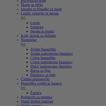
Počivala za noge
Škarje in šilčki
Sponke in ščipalke za papir
Lepila, selotejpi in stojala


Lepila
Selotejpi
Stojala in lepilci
Koši, stojala za dežnike
Štampiljke


Trodat štampiljke
Trodat nadomestne blazinice
Colop štampiljke
Colop nadomestne blazinice
Shiny nadomestne blazinice
Barva za žige
Blazinice za žige
Čistilni pripomočki
Pisarniška svetila in žarnice


Žarnice
Podstavki za monitor
Ostali drobni material
Ostala oprema