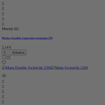





Mnenje (0)
Marker Staedtler Lumocolor permanent 350
2,14 €

Košarica




