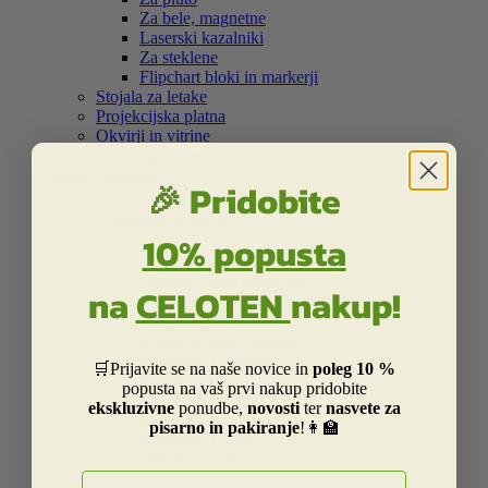
Za bele, magnetne
Laserski kazalniki
Za steklene
Flipchart bloki in markerji
Stojala za letake
Projekcijska platna
Okvirji in vitrine
Samolepilna bela folija
Šolski program
🎉 Pridobite


Nahrbtniki in torbe
10% popusta


Kolekcija Street
Otroška Street kolekcija
na
CELOTEN
nakup!
Kolekcija Centrum
Kolekcija Barcelona
Kolekcija Real Madrid
Kolekcija Liverpool
🛒Prijavite se na naše novice in
poleg 10 %
Kolekcija Dakar
popusta na vaš prvi nakup pridobite
Kolekcija Catalina Estrada
ekskluzivne
ponudbe,
novosti
ter
nasvete za
Kolekcija Smiley
pisarno in pakiranje
!👩‍🏫
Kolekcija Frozen
Otroški in risani junaki
E-naslov

