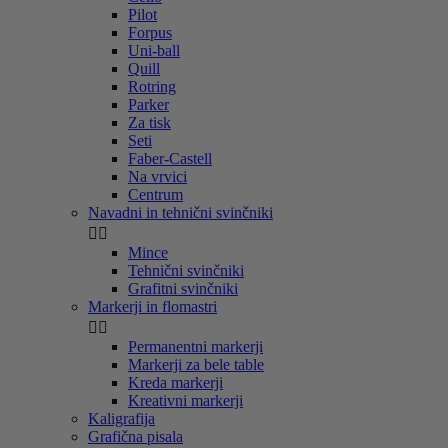
Pilot
Forpus
Uni-ball
Quill
Rotring
Parker
Za tisk
Seti
Faber-Castell
Na vrvici
Centrum
Navadni in tehnični svinčniki


Mince
Tehnični svinčniki
Grafitni svinčniki
Markerji in flomastri


Permanentni markerji
Markerji za bele table
Kreda markerji
Kreativni markerji
Kaligrafija
Grafična pisala