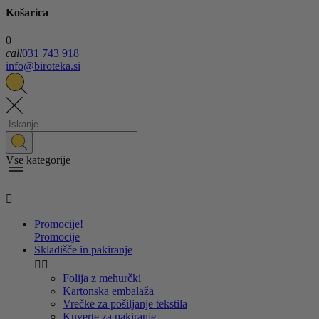
Košarica
0
call
031 743 918
info@biroteka.si
Vse kategorije

Promocije!
Promocije
Skladišče in pakiranje


Folija z mehurčki
Kartonska embalaža
Vrečke za pošiljanje tekstila
Kuverte za pakiranje