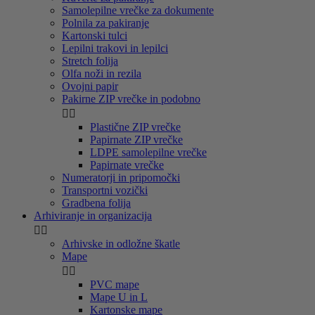
Samolepilne vrečke za dokumente
Polnila za pakiranje
Kartonski tulci
Lepilni trakovi in lepilci
Stretch folija
Olfa noži in rezila
Ovojni papir
Pakirne ZIP vrečke in podobno


Plastične ZIP vrečke
Papirnate ZIP vrečke
LDPE samolepilne vrečke
Papirnate vrečke
Numeratorji in pripomočki
Transportni vozički
Gradbena folija
Arhiviranje in organizacija


Arhivske in odložne škatle
Mape


PVC mape
Mape U in L
Kartonske mape