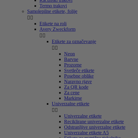
Računski trakovi
Termo trakovi
Samolepilne etikete, folije


Etikete na roli
Avery Zweckform


Etikete za označevanje


Neon
Barvne
Prozorne
Svetleče etikete
Posebne oblike
Naravno rjave
Za QR kode
Za cene
Markirne
Univerzalne etikete


Univerzalne etikete
Reciklirane univerzalne etikete
Odstranljive univerzalne etikete
Univerzalne etikete A5