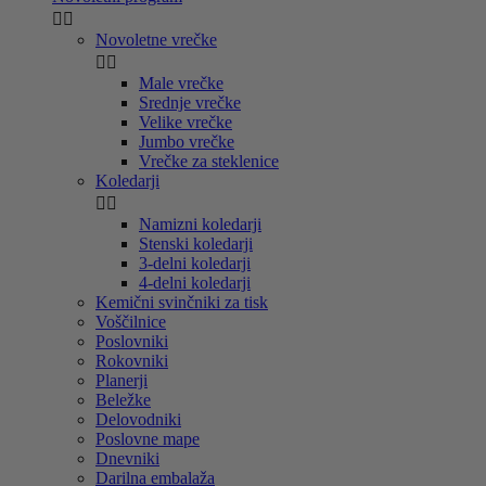


Novoletne vrečke


Male vrečke
Srednje vrečke
Velike vrečke
Jumbo vrečke
Vrečke za steklenice
Koledarji


Namizni koledarji
Stenski koledarji
3-delni koledarji
4-delni koledarji
Kemični svinčniki za tisk
Voščilnice
Poslovniki
Rokovniki
Planerji
Beležke
Delovodniki
Poslovne mape
Dnevniki
Darilna embalaža