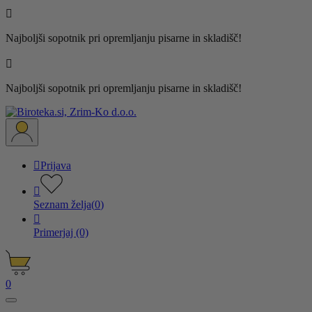

Najboljši sopotnik pri opremljanju pisarne in skladišč!

Najboljši sopotnik pri opremljanju pisarne in skladišč!

Prijava

Seznam želja
(
0
)

Primerjaj
(0)
0