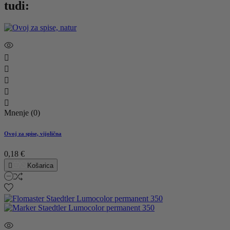
tudi:





Mnenje (0)
Ovoj za spise, vijolična
0,18 €

Košarica