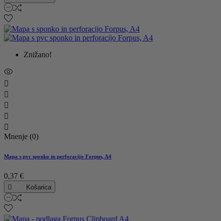
Znižano!





Mnenje (0)
Mapa s pvc sponko in perforacijo Forpus, A4
0,37 €

Košarica