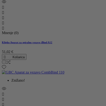





Mnenje (0)
Klipko Aparat za spiralno vezavo iBind A12
51,02 €

Košarica
Znižano!


