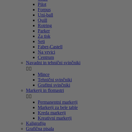
Pilot
Forpus
Uni-ball
Quill
Rotring
Parker
Za tisk
Seti
Faber-Castell
Na vrvici
Centrum
Navadni in tehnični svinčniki


Mince
Tehnični svinčniki
Grafitni svinčniki
Markerji in flomastri


Permanentni markerji
Markerji za bele table
Kreda markerji
Kreativni markerji
Kaligrafija
Grafična pisala