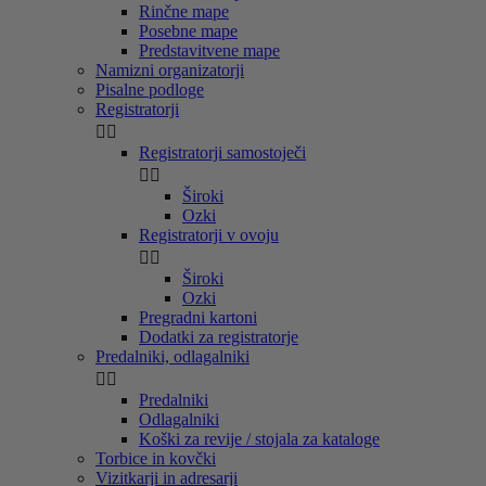
Rinčne mape
Posebne mape
Predstavitvene mape
Namizni organizatorji
Pisalne podloge
Registratorji


Registratorji samostoječi


Široki
Ozki
Registratorji v ovoju


Široki
Ozki
Pregradni kartoni
Dodatki za registratorje
Predalniki, odlagalniki


Predalniki
Odlagalniki
Koški za revije / stojala za kataloge
Torbice in kovčki
Vizitkarji in adresarji