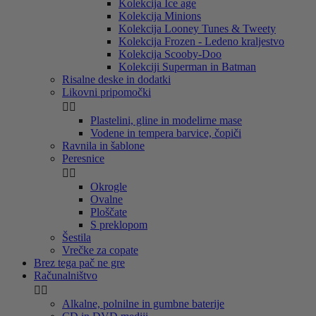
Kolekcija Ice age
Kolekcija Minions
Kolekcija Looney Tunes & Tweety
Kolekcija Frozen - Ledeno kraljestvo
Kolekcija Scooby-Doo
Kolekciji Superman in Batman
Risalne deske in dodatki
Likovni pripomočki


Plastelini, gline in modelirne mase
Vodene in tempera barvice, čopiči
Ravnila in šablone
Peresnice


Okrogle
Ovalne
Ploščate
S preklopom
Šestila
Vrečke za copate
Brez tega pač ne gre
Računalništvo


Alkalne, polnilne in gumbne baterije