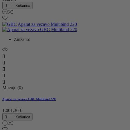

Košarica
Znižano!





Mnenje (0)
Aparat za vezavo GBC Multibind 220
1.001,36 €

Košarica