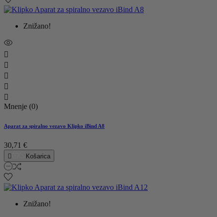
Znižano!





Mnenje (0)
Aparat za spiralno vezavo Klipko iBind A8
30,71 €

Košarica
Znižano!