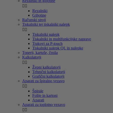
Rezalniki in giljotine


Rezalniki
Giljotine
Računski stroji
Tiskalniki ter tiskalniki nalepk


Tiskalniki nalepk
Tiskalniki in multifunkcijske naprave
Trakovi za P-touch
Tiskalniki nalepk QL in nalepke
Tonerji, kartuše, črnila
Kalkulatorji


Žepni kalkulatorji
Tehnični kalkulatorji
Grafični kalkulatorji
Aparati za špiralno vezavo


Špirale
Folije in kartoni
Aparati
Aparati za toplotno vezavo

