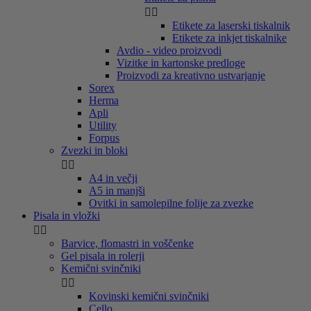


Etikete za laserski tiskalnik
Etikete za inkjet tiskalnike
Avdio - video proizvodi
Vizitke in kartonske predloge
Proizvodi za kreativno ustvarjanje
Sorex
Herma
Apli
Utility
Forpus
Zvezki in bloki


A4 in večji
A5 in manjši
Ovitki in samolepilne folije za zvezke
Pisala in vložki


Barvice, flomastri in voščenke
Gel pisala in rolerji
Kemični svinčniki


Kovinski kemični svinčniki
Cello