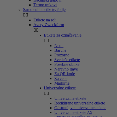
Računski trakovi
Termo trakovi
Samolepilne etikete, folije


Etikete na roli
Avery Zweckform


Etikete za označevanje


Neon
Barvne
Prozorne
Svetleče etikete
Posebne oblike
Naravno rjave
Za QR kode
Za cene
Markirne
Univerzalne etikete


Univerzalne etikete
Reciklirane univerzalne etikete
Odstranljive univerzalne etikete
Univerzalne etikete A5