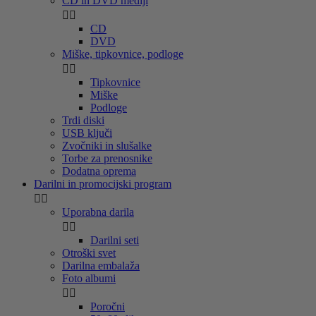
CD in DVD mediji


CD
DVD
Miške, tipkovnice, podloge


Tipkovnice
Miške
Podloge
Trdi diski
USB ključi
Zvočniki in slušalke
Torbe za prenosnike
Dodatna oprema
Darilni in promocijski program


Uporabna darila


Darilni seti
Otroški svet
Darilna embalaža
Foto albumi


Poročni