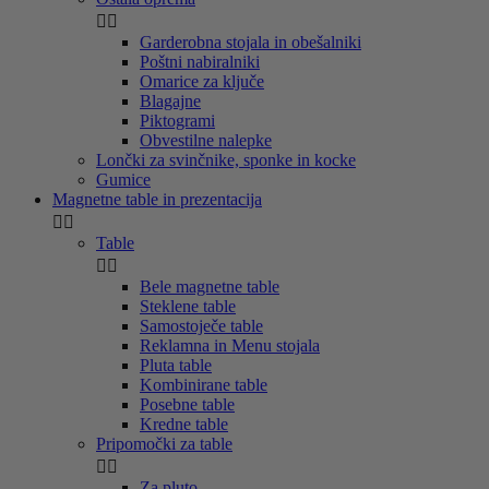


Garderobna stojala in obešalniki
Poštni nabiralniki
Omarice za ključe
Blagajne
Piktogrami
Obvestilne nalepke
Lončki za svinčnike, sponke in kocke
Gumice
Magnetne table in prezentacija


Table


Bele magnetne table
Steklene table
Samostoječe table
Reklamna in Menu stojala
Pluta table
Kombinirane table
Posebne table
Kredne table
Pripomočki za table


Za pluto