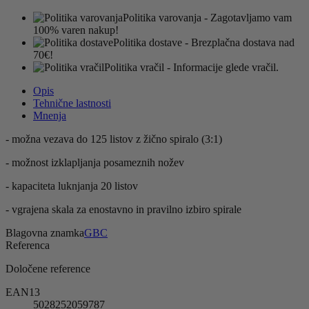
Politika varovanja
- Zagotavljamo vam
100% varen nakup!
Politika dostave
- Brezplačna dostava nad
70€!
Politika vračil
- Informacije glede vračil.
Opis
Tehnične lastnosti
Mnenja
- možna vezava do 125 listov z žično spiralo (3:1)
- možnost izklapljanja posameznih nožev
- kapaciteta luknjanja 20 listov
- vgrajena skala za enostavno in pravilno izbiro spirale
Blagovna znamka
GBC
Referenca
Določene reference
EAN13
5028252059787