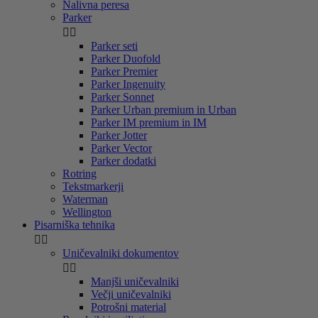
Nalivna peresa
Parker


Parker seti
Parker Duofold
Parker Premier
Parker Ingenuity
Parker Sonnet
Parker Urban premium in Urban
Parker IM premium in IM
Parker Jotter
Parker Vector
Parker dodatki
Rotring
Tekstmarkerji
Waterman
Wellington
Pisarniška tehnika


Uničevalniki dokumentov


Manjši uničevalniki
Večji uničevalniki
Potrošni material