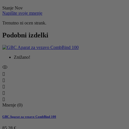
Stanje
Nov
Napišite svoje mnenje
Trenutno ni ocen strank.
Podobni izdelki
Znižano!





Mnenje (0)
GBC Aparat za vezavo CombBind 100
85,28 €