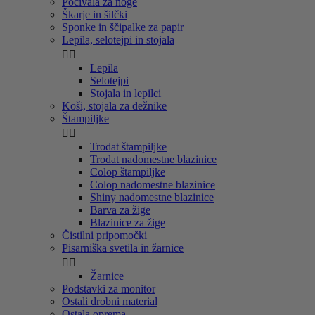
Počivala za noge
Škarje in šilčki
Sponke in ščipalke za papir
Lepila, selotejpi in stojala


Lepila
Selotejpi
Stojala in lepilci
Koši, stojala za dežnike
Štampiljke


Trodat štampiljke
Trodat nadomestne blazinice
Colop štampiljke
Colop nadomestne blazinice
Shiny nadomestne blazinice
Barva za žige
Blazinice za žige
Čistilni pripomočki
Pisarniška svetila in žarnice


Žarnice
Podstavki za monitor
Ostali drobni material
Ostala oprema