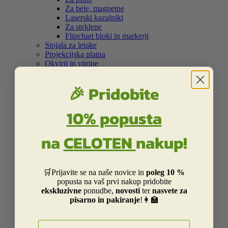
Za bele, magnetne
Laserski kazalniki
Za steklene
Flipchart bloki in markerji
Stojala za letake
Projekcijska platna
Okvirji in vitrine
Samolepilna bela folija
Šolski program
🎉 Pridobite


Nahrbtniki in torbe
10% popusta


Kolekcija Street
Otroška Street kolekcija
na
CELOTEN
nakup!
Kolekcija Centrum
Kolekcija Barcelona
Kolekcija Real Madrid
Kolekcija Liverpool
🛒Prijavite se na naše novice in
poleg 10 %
Kolekcija Dakar
popusta na vaš prvi nakup pridobite
Kolekcija Catalina Estrada
ekskluzivne
ponudbe,
novosti
ter
nasvete za
Kolekcija Smiley
pisarno in pakiranje
!👩‍🏫
Kolekcija Frozen
Otroški in risani junaki
E-naslov

