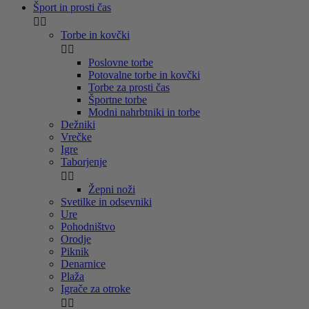
Šport in prosti čas


Torbe in kovčki


Poslovne torbe
Potovalne torbe in kovčki
Torbe za prosti čas
Športne torbe
Modni nahrbtniki in torbe
Dežniki
Vrečke
Igre
Taborjenje


Žepni noži
Svetilke in odsevniki
Ure
Pohodništvo
Orodje
Piknik
Denarnice
Plaža
Igrače za otroke

