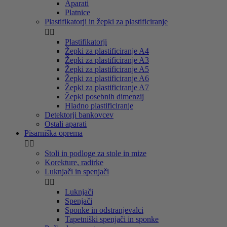
Aparati
Platnice
Plastifikatorji in žepki za plastificiranje


Plastifikatorji
Žepki za plastificiranje A4
Žepki za plastificiranje A3
Žepki za plastificiranje A5
Žepki za plastificiranje A6
Žepki za plastificiranje A7
Žepki posebnih dimenzij
Hladno plastificiranje
Detektorji bankovcev
Ostali aparati
Pisarniška oprema


Stoli in podloge za stole in mize
Korekture, radirke
Luknjači in spenjači


Luknjači
Spenjači
Sponke in odstranjevalci
Tapetniški spenjači in sponke