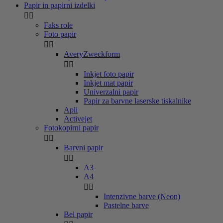
Papir in papirni izdelki


Faks role
Foto papir


AveryZweckform


Inkjet foto papir
Inkjet mat papir
Univerzalni papir
Papir za barvne laserske tiskalnike
Apli
Activejet
Fotokopirni papir


Barvni papir


A3
A4


Intenzivne barve (Neon)
Pastelne barve
Bel papir