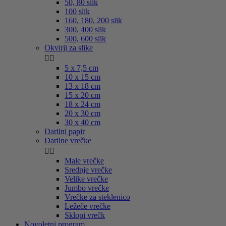
50, 80 slik
100 slik
160, 180, 200 slik
300, 400 slik
500, 600 slik
Okvirji za slike


5 x 7,5 cm
10 x 15 cm
13 x 18 cm
15 x 20 cm
18 x 24 cm
20 x 30 cm
30 x 40 cm
Darilni papir
Darilne vrečke


Male vrečke
Srednje vrečke
Velike vrečke
Jumbo vrečke
Vrečke za steklenico
Ležeče vrečke
Sklopi vrečk
Novoletni program