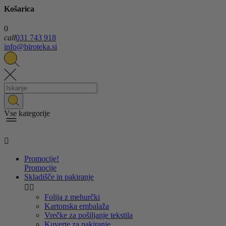
Košarica
0
call
031 743 918
info@biroteka.si
Vse kategorije

Promocije!
Promocije
Skladišče in pakiranje


Folija z mehurčki
Kartonska embalaža
Vrečke za pošiljanje tekstila
Kuverte za pakiranje