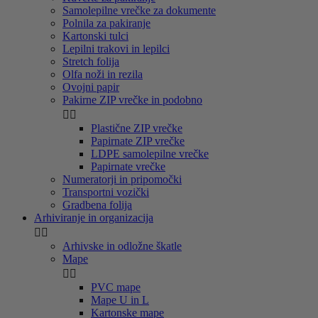
Samolepilne vrečke za dokumente
Polnila za pakiranje
Kartonski tulci
Lepilni trakovi in lepilci
Stretch folija
Olfa noži in rezila
Ovojni papir
Pakirne ZIP vrečke in podobno


Plastične ZIP vrečke
Papirnate ZIP vrečke
LDPE samolepilne vrečke
Papirnate vrečke
Numeratorji in pripomočki
Transportni vozički
Gradbena folija
Arhiviranje in organizacija


Arhivske in odložne škatle
Mape


PVC mape
Mape U in L
Kartonske mape