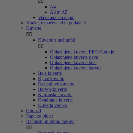


A4
A3 in A5
Večnamenski papir
Kocke, označevalci in podajalci
Kuverte


Kuverte z mehurčki


Oblazinjene kuverte EKO Satovje
Oblazinjene kuverte rjave
Oblazinjene kuverte bele
Oblazinjene kuverte barvne
Bele kuverte
Rjave kuverte
Raztegljive kuverte
Barvne kuverte
Kartonske kuverte
Kvadratne kuverte
Kuverta vrečka
Obrazci
Papir za ploter
Računski in termo trakovi

