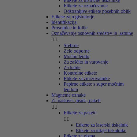
Etikete za matrične tiskalnike
Etikete za označevanje
Odstranljive etikete posebnih oblik
Etikete za registratorje
Identifikacija
Prosojnice in folije
Označevanje osnovnih sredstev in lastnine


Srebrne
Zelo odporne
Močno lepilo
Za zaščito in varovanje
Za kable
Kontrolne etikete
Etikete za zmrzovalnike
Papirne etikete s super močnim
lepilom
Magnetne oznake
Za naslove- pisma, paketi


Etikete za pakete


Etikete za laserski tiskalnik
Etikete za inkjet tiskalnike
Etikete za pisma