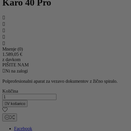
Karo 40 Pro





Mnenje (0)
1.589,05 €
z davkom
PIŠITE NAM

Ni na zalogi
Polprofesionalni aparat za vezavo dokumentov z žično spiralo.
Količina

V košarico
Facebook