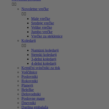


Novoletne vrečke


Male vrečke
Srednje vrečke
Velike vrečke
Jumbo vrečke
Vrečke za steklenice
Koledarji


Namizni koledarji
Stenski koledarji
3-delni koledarji
4-delni koledarji
Kemični svinčniki za tisk
Voščilnice
Poslovniki
Rokovniki
Planerji
Beležke
Delovodniki
Poslovne mape
Dnevniki
Darilna embalaža