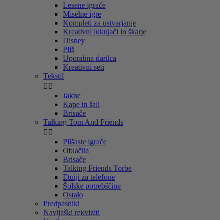
Lesene igrače
Miselne igre
Kompleti za ustvarjanje
Kreativni luknjači in škarje
Disney
Pliš
Uporabna darilca
Kreativni seti
Tekstil


Jakne
Kape in šali
Brisače
Talking Tom And Friends


Plišaste igrače
Oblačila
Brisače
Talking Friends Torbe
Etuiji za telefone
Šolske potrebščine
Ostalo
Predpasniki
Navijaški rekviziti