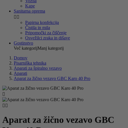
Vozila
Kape
Sanitarna oprema


Papirna konfekcija
Čistila in mila
Pripomočki za čiščenje
Osvežilci zraka in dišave
Gostinstvo
Več kategorij
Manj kategorij
Domov
Pisarniška tehnika
Aparati za špiralno vezavo
Aparati
Aparat za žično vezavo GBC Karo 40 Pro



Aparat za žično vezavo GBC