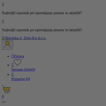

Najboljši sopotnik pri opremljanju pisarne in skladišč!

Najboljši sopotnik pri opremljanju pisarne in skladišč!

Prijava

Seznam želja
(
0
)

Primerjaj
(0)
0