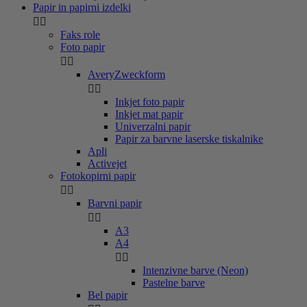
Papir in papirni izdelki


Faks role
Foto papir


AveryZweckform


Inkjet foto papir
Inkjet mat papir
Univerzalni papir
Papir za barvne laserske tiskalnike
Apli
Activejet
Fotokopirni papir


Barvni papir


A3
A4


Intenzivne barve (Neon)
Pastelne barve
Bel papir