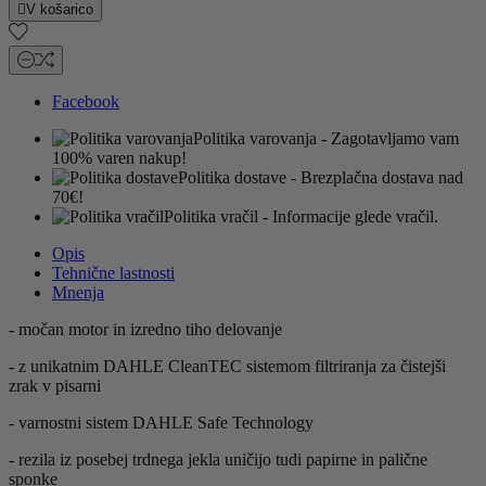

V košarico
Facebook
Politika varovanja
- Zagotavljamo vam
100% varen nakup!
Politika dostave
- Brezplačna dostava nad
70€!
Politika vračil
- Informacije glede vračil.
Opis
Tehnične lastnosti
Mnenja
- močan motor in izredno tiho delovanje
- z unikatnim DAHLE CleanTEC sistemom filtriranja za čistejši
zrak v pisarni
- varnostni sistem DAHLE Safe Technology
- rezila iz posebej trdnega jekla uničijo tudi papirne in palične
sponke