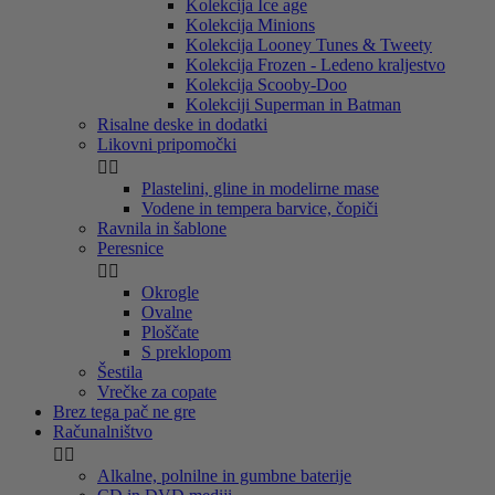
Kolekcija Ice age
Kolekcija Minions
Kolekcija Looney Tunes & Tweety
Kolekcija Frozen - Ledeno kraljestvo
Kolekcija Scooby-Doo
Kolekciji Superman in Batman
Risalne deske in dodatki
Likovni pripomočki


Plastelini, gline in modelirne mase
Vodene in tempera barvice, čopiči
Ravnila in šablone
Peresnice


Okrogle
Ovalne
Ploščate
S preklopom
Šestila
Vrečke za copate
Brez tega pač ne gre
Računalništvo


Alkalne, polnilne in gumbne baterije