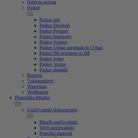
Nalivna peresa
Parker


Parker seti
Parker Duofold
Parker Premier
Parker Ingenuity
Parker Sonnet
Parker Urban premium in Urban
Parker IM premium in IM
Parker Jotter
Parker Vector
Parker dodatki
Rotring
Tekstmarkerji
Waterman
Wellington
Pisarniška tehnika


Uničevalniki dokumentov


Manjši uničevalniki
Večji uničevalniki
Potrošni material