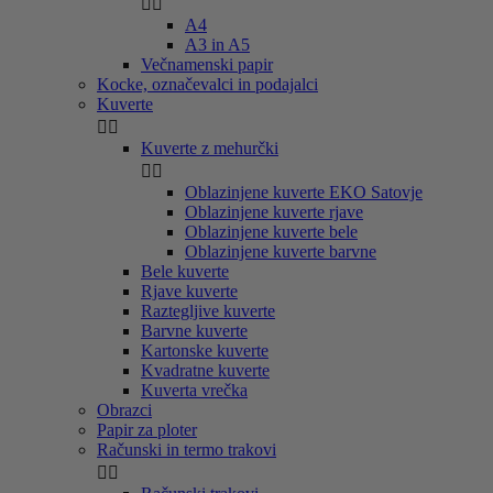


A4
A3 in A5
Večnamenski papir
Kocke, označevalci in podajalci
Kuverte


Kuverte z mehurčki


Oblazinjene kuverte EKO Satovje
Oblazinjene kuverte rjave
Oblazinjene kuverte bele
Oblazinjene kuverte barvne
Bele kuverte
Rjave kuverte
Raztegljive kuverte
Barvne kuverte
Kartonske kuverte
Kvadratne kuverte
Kuverta vrečka
Obrazci
Papir za ploter
Računski in termo trakovi

