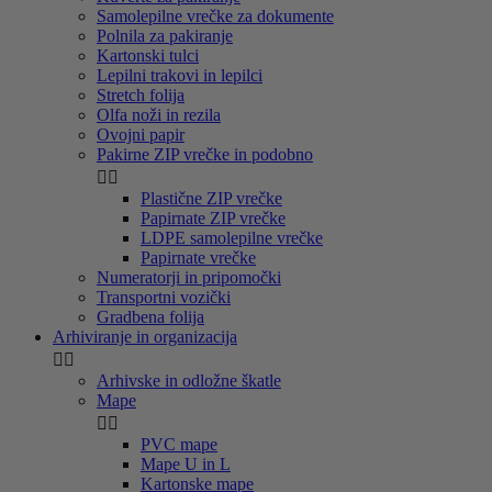
Samolepilne vrečke za dokumente
Polnila za pakiranje
Kartonski tulci
Lepilni trakovi in lepilci
Stretch folija
Olfa noži in rezila
Ovojni papir
Pakirne ZIP vrečke in podobno


Plastične ZIP vrečke
Papirnate ZIP vrečke
LDPE samolepilne vrečke
Papirnate vrečke
Numeratorji in pripomočki
Transportni vozički
Gradbena folija
Arhiviranje in organizacija


Arhivske in odložne škatle
Mape


PVC mape
Mape U in L
Kartonske mape