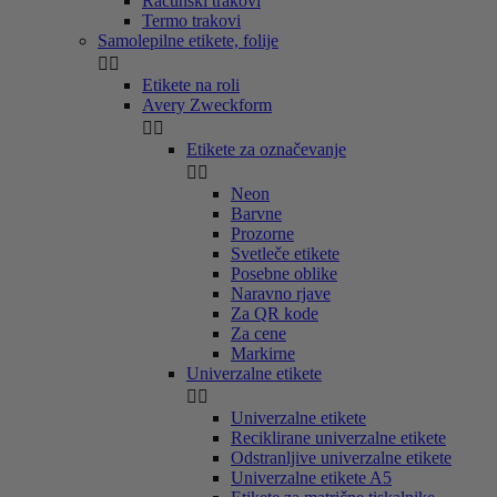
Računski trakovi
Termo trakovi
Samolepilne etikete, folije


Etikete na roli
Avery Zweckform


Etikete za označevanje


Neon
Barvne
Prozorne
Svetleče etikete
Posebne oblike
Naravno rjave
Za QR kode
Za cene
Markirne
Univerzalne etikete


Univerzalne etikete
Reciklirane univerzalne etikete
Odstranljive univerzalne etikete
Univerzalne etikete A5