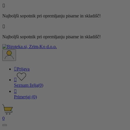

Najboljši sopotnik pri opremljanju pisarne in skladišč!

Najboljši sopotnik pri opremljanju pisarne in skladišč!

Prijava

Seznam želja
(
0
)

Primerjaj
(0)
0