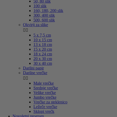
50, 80 slik
100 slik
160, 180, 200 slik
300, 400 slik
500, 600 slik
Okvirji za slike


5 x 7,5 cm
10 x 15 cm
13 x 18 cm
15 x 20 cm
18 x 24 cm
20 x 30 cm
30 x 40 cm
Darilni papir
Darilne vrečke


Male vrečke
Srednje vrečke
Velike vrečke
Jumbo vrečke
Vrečke za steklenico
Ležeče vrečke
Sklopi vrečk
Novoletni program