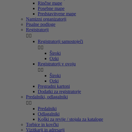
Rinčne mape
Posebne mape
Predstavitvene mape
Namizni organizatorji
Pisalne podloge
Registratorji


Registratorji samostoječi


Široki
Ozki
Registratorji v ovoju


Široki
Ozki
Pregradni kartoni
Dodatki za registratorje
Predalniki, odlagalniki


Predalniki
Odlagalniki
Koški za revije / stojala za kataloge
Torbice in kovčki
Vizitkarji in adresarji