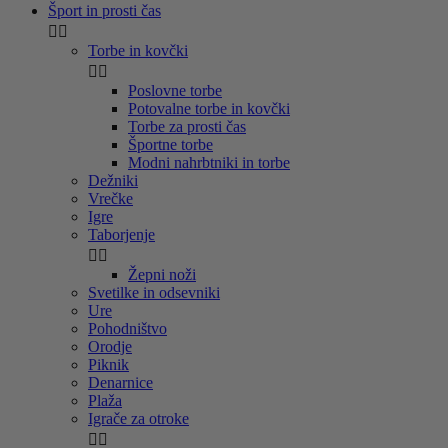
Šport in prosti čas


Torbe in kovčki


Poslovne torbe
Potovalne torbe in kovčki
Torbe za prosti čas
Športne torbe
Modni nahrbtniki in torbe
Dežniki
Vrečke
Igre
Taborjenje


Žepni noži
Svetilke in odsevniki
Ure
Pohodništvo
Orodje
Piknik
Denarnice
Plaža
Igrače za otroke

