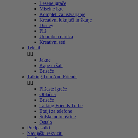
Lesene igrače
Miselne igre
Kompleti za ustvarjanje
Kreativni luknjači in škarje
Disney
Pliš
Uporabna darilca
Kreativni seti
Tekstil


Jakne
Kape in šali
Brisače
Talking Tom And Friends


Plišaste igrače
Oblačila
Brisače
Talking Friends Torbe
Etuiji za telefone
Šolske potrebščine
Ostalo
Predpasniki
Navijaški rekviziti