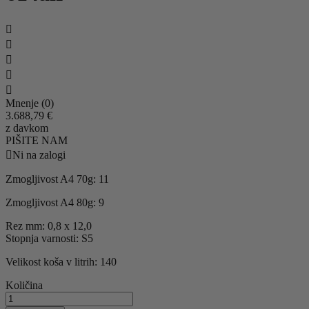





Mnenje (0)
3.688,79 €
z davkom
PIŠITE NAM

Ni na zalogi
Zmogljivost A4 70g: 11
Zmogljivost A4 80g: 9
Rez mm: 0,8 x 12,0
Stopnja varnosti: S5
Velikost koša v litrih: 140
Količina