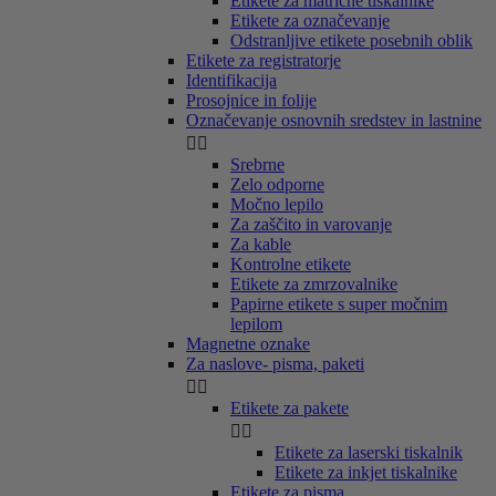
Etikete za matrične tiskalnike
Etikete za označevanje
Odstranljive etikete posebnih oblik
Etikete za registratorje
Identifikacija
Prosojnice in folije
Označevanje osnovnih sredstev in lastnine


Srebrne
Zelo odporne
Močno lepilo
Za zaščito in varovanje
Za kable
Kontrolne etikete
Etikete za zmrzovalnike
Papirne etikete s super močnim
lepilom
Magnetne oznake
Za naslove- pisma, paketi


Etikete za pakete


Etikete za laserski tiskalnik
Etikete za inkjet tiskalnike
Etikete za pisma