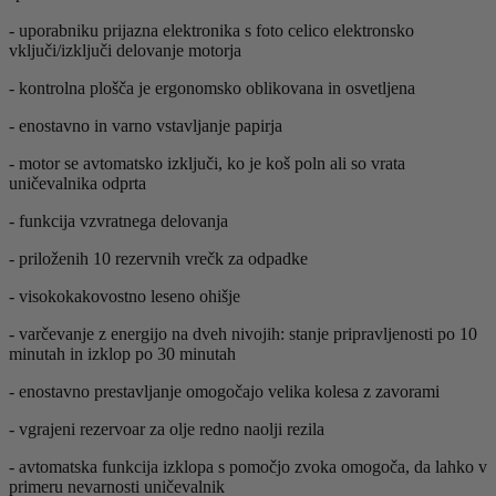
- uporabniku prijazna elektronika s foto celico elektronsko
vključi/izključi delovanje motorja
- kontrolna plošča je ergonomsko oblikovana in osvetljena
- enostavno in varno vstavljanje papirja
- motor se avtomatsko izključi, ko je koš poln ali so vrata
uničevalnika odprta
- funkcija vzvratnega delovanja
- priloženih 10 rezervnih vrečk za odpadke
- visokokakovostno leseno ohišje
- varčevanje z energijo na dveh nivojih: stanje pripravljenosti po 10
minutah in izklop po 30 minutah
- enostavno prestavljanje omogočajo velika kolesa z zavorami
- vgrajeni rezervoar za olje redno naolji rezila
- avtomatska funkcija izklopa s pomočjo zvoka omogoča, da lahko v
primeru nevarnosti uničevalnik