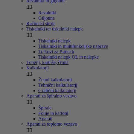
Rezalniki in giljotine


Rezalniki
Giljotine
Računski stroji
Tiskalniki ter tiskalniki nalepk


Tiskalniki nalepk
Tiskalniki in multifunkcijske naprave
Trakovi za P-touch
Tiskalniki nalepk QL in nalepke
Tonerji, kartuše, črnila
Kalkulatorji


Žepni kalkulatorji
Tehnični kalkulatorji
Grafični kalkulatorji
Aparati za špiralno vezavo


Špirale
Folije in kartoni
Aparati
Aparati za toplotno vezavo

