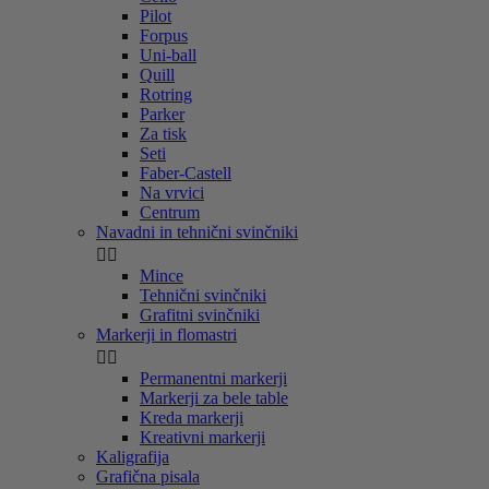
Pilot
Forpus
Uni-ball
Quill
Rotring
Parker
Za tisk
Seti
Faber-Castell
Na vrvici
Centrum
Navadni in tehnični svinčniki


Mince
Tehnični svinčniki
Grafitni svinčniki
Markerji in flomastri


Permanentni markerji
Markerji za bele table
Kreda markerji
Kreativni markerji
Kaligrafija
Grafična pisala