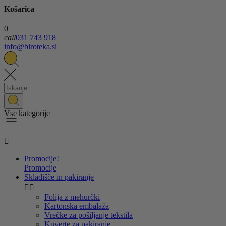
Košarica
0
call
031 743 918
info@biroteka.si
Vse kategorije

Promocije!
Promocije
Skladišče in pakiranje


Folija z mehurčki
Kartonska embalaža
Vrečke za pošiljanje tekstila
Kuverte za pakiranje