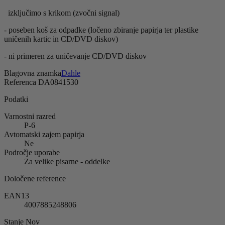
izključimo s krikom (zvočni signal)
- poseben koš za odpadke (ločeno zbiranje papirja ter plastike
uničenih kartic in CD/DVD diskov)
- ni primeren za uničevanje CD/DVD diskov
Blagovna znamka
Dahle
Referenca
DA0841530
Podatki
Varnostni razred
P-6
Avtomatski zajem papirja
Ne
Področje uporabe
Za velike pisarne - oddelke
Določene reference
EAN13
4007885248806
Stanje
Nov