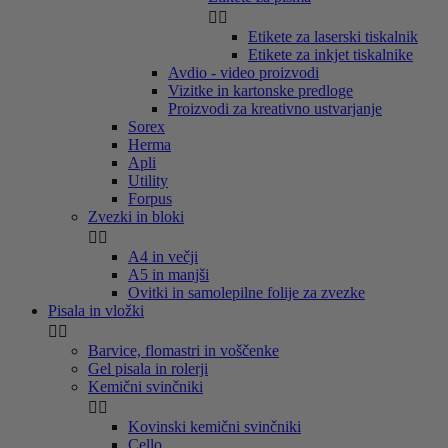


Etikete za laserski tiskalnik
Etikete za inkjet tiskalnike
Avdio - video proizvodi
Vizitke in kartonske predloge
Proizvodi za kreativno ustvarjanje
Sorex
Herma
Apli
Utility
Forpus
Zvezki in bloki


A4 in večji
A5 in manjši
Ovitki in samolepilne folije za zvezke
Pisala in vložki


Barvice, flomastri in voščenke
Gel pisala in rolerji
Kemični svinčniki


Kovinski kemični svinčniki
Cello