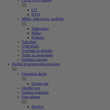
CD in DVD mediji


CD
DVD
Miške, tipkovnice, podloge


Tipkovnice
Miške
Podloge
Trdi diski
USB ključi
Zvočniki in slušalke
Torbe za prenosnike
Dodatna oprema
Darilni in promocijski program


Uporabna darila


Darilni seti
Otroški svet
Darilna embalaža
Foto albumi


Poročni