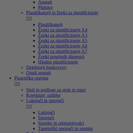
Aparati
Platnice
Plastifikatorji in žepki za plastificiranje


Plastifikatorji
Žepki za plastificiranje A4
Žepki za plastificiranje A3
Žepki za plastificiranje A5
Žepki za plastificiranje A6
Žepki za plastificiranje A7
Žepki posebnih dimenzij
Hladno plastificiranje
Detektorji bankovcev
Ostali aparati
Pisarniška oprema


Stoli in podloge za stole in mize
Korekture, radirke
Luknjači in spenjači


Luknjači
Spenjači
Sponke in odstranjevalci
Tapetniški spenjači in sponke