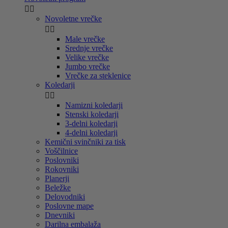


Novoletne vrečke


Male vrečke
Srednje vrečke
Velike vrečke
Jumbo vrečke
Vrečke za steklenice
Koledarji


Namizni koledarji
Stenski koledarji
3-delni koledarji
4-delni koledarji
Kemični svinčniki za tisk
Voščilnice
Poslovniki
Rokovniki
Planerji
Beležke
Delovodniki
Poslovne mape
Dnevniki
Darilna embalaža