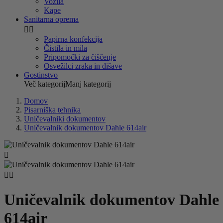
Vozila
Kape
Sanitarna oprema


Papirna konfekcija
Čistila in mila
Pripomočki za čiščenje
Osvežilci zraka in dišave
Gostinstvo
Več kategorij
Manj kategorij
Domov
Pisarniška tehnika
Uničevalniki dokumentov
Uničevalnik dokumentov Dahle 614air



Uničevalnik dokumentov Dahle
614air