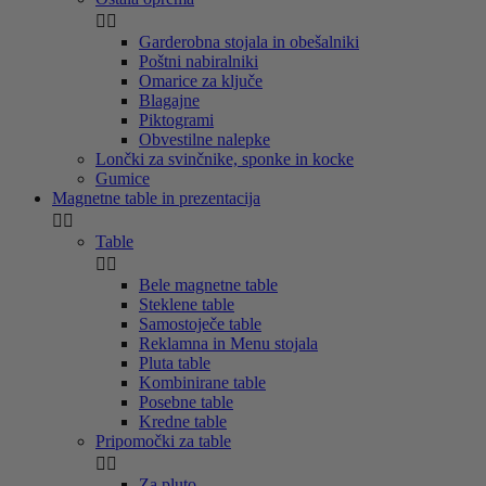


Garderobna stojala in obešalniki
Poštni nabiralniki
Omarice za ključe
Blagajne
Piktogrami
Obvestilne nalepke
Lončki za svinčnike, sponke in kocke
Gumice
Magnetne table in prezentacija


Table


Bele magnetne table
Steklene table
Samostoječe table
Reklamna in Menu stojala
Pluta table
Kombinirane table
Posebne table
Kredne table
Pripomočki za table


Za pluto