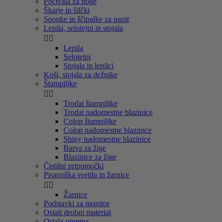
Počivala za noge
Škarje in šilčki
Sponke in ščipalke za papir
Lepila, selotejpi in stojala


Lepila
Selotejpi
Stojala in lepilci
Koši, stojala za dežnike
Štampiljke


Trodat štampiljke
Trodat nadomestne blazinice
Colop štampiljke
Colop nadomestne blazinice
Shiny nadomestne blazinice
Barva za žige
Blazinice za žige
Čistilni pripomočki
Pisarniška svetila in žarnice


Žarnice
Podstavki za monitor
Ostali drobni material
Ostala oprema