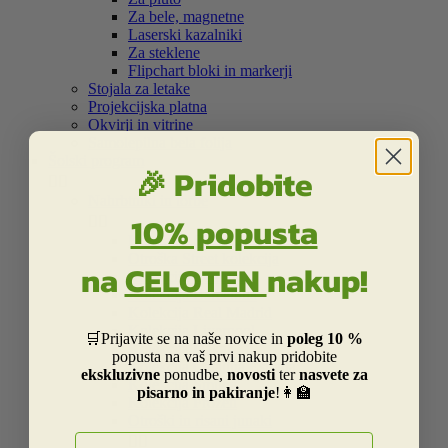
Za bele, magnetne
Laserski kazalniki
Za steklene
Flipchart bloki in markerji
Stojala za letake
Projekcijska platna
Okvirji in vitrine
Samolepilna bela folija
Šolski program
🎉 Pridobite


Nahrbtniki in torbe
10% popusta


Kolekcija Street
Otroška Street kolekcija
na
CELOTEN
nakup!
Kolekcija Centrum
Kolekcija Barcelona
Kolekcija Real Madrid
Kolekcija Liverpool
🛒Prijavite se na naše novice in
poleg 10 %
Kolekcija Dakar
popusta na vaš prvi nakup pridobite
Kolekcija Catalina Estrada
ekskluzivne
ponudbe,
novosti
ter
nasvete za
Kolekcija Smiley
pisarno in pakiranje
!👩‍🏫
Kolekcija Frozen
Otroški in risani junaki
E-naslov

