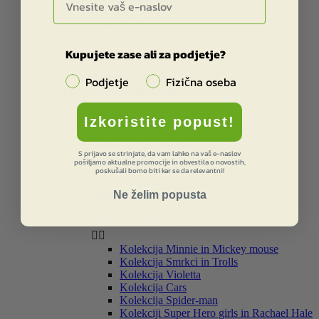


Deklice
Dečki
Kolekcija Star Wars
Kupujete zase ali za podjetje?
Kolekcija ice age
Kolekcija Peak
Podjetje
Fizična oseba
Zvezki, bloki in pripomočki


Kolekcija Street
Izkoristite popust!
Kolekcija Barcelona
Kolekcija Real Madrid
S prijavo se strinjate, da vam lahko na vaš e-naslov
Kolekcija Liverpool
pošiljamo aktualne promocije in obvestila o novostih,
Kolekcija Star Wars
poskušali bomo biti kar se da relevantni!
Kolekcija Dakar
Ne želim popusta
Kolekcija Smiley
Kolekcija Catalina Estrada
Otroški in risani junaki


Kolekcija Minnie in Mickey mouse
Kolekcija Smrkci in Trolls
Kolekcija Violetta
Kolekcija Cars
Kolekcija Spider-man
Kolekciji Super Hero girls in Rachael Hale