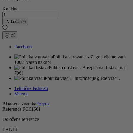
Količina

V košarico
Facebook
Politika varovanja
- Zagotavljamo vam
100% varen nakup!
Politika dostave
- Brezplačna dostava nad
70€!
Politika vračil
- Informacije glede vračil.
Tehnične lastnosti
Mnenja
Blagovna znamka
Forpus
Referenca
FO61601
Določene reference
EAN13