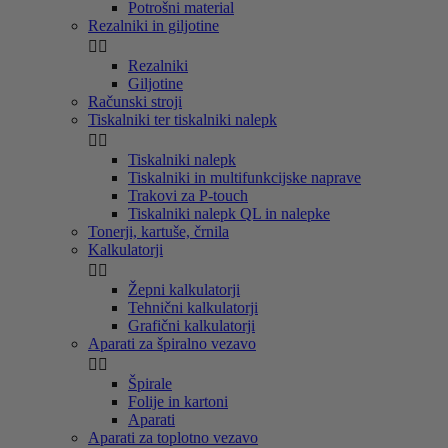
Potrošni material
Rezalniki in giljotine


Rezalniki
Giljotine
Računski stroji
Tiskalniki ter tiskalniki nalepk


Tiskalniki nalepk
Tiskalniki in multifunkcijske naprave
Trakovi za P-touch
Tiskalniki nalepk QL in nalepke
Tonerji, kartuše, črnila
Kalkulatorji


Žepni kalkulatorji
Tehnični kalkulatorji
Grafični kalkulatorji
Aparati za špiralno vezavo


Špirale
Folije in kartoni
Aparati
Aparati za toplotno vezavo