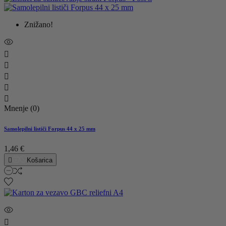
Znižano!





Mnenje (0)
Samolepilni lističi Forpus 44 x 25 mm
1,46 €

Košarica
