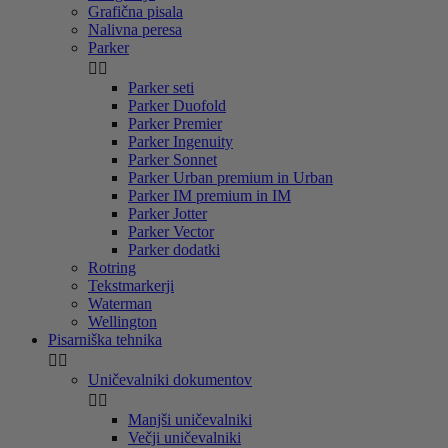
Grafična pisala
Nalivna peresa
Parker


Parker seti
Parker Duofold
Parker Premier
Parker Ingenuity
Parker Sonnet
Parker Urban premium in Urban
Parker IM premium in IM
Parker Jotter
Parker Vector
Parker dodatki
Rotring
Tekstmarkerji
Waterman
Wellington
Pisarniška tehnika


Uničevalniki dokumentov


Manjši uničevalniki
Večji uničevalniki