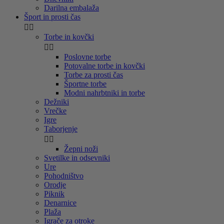
Darilna embalaža
Šport in prosti čas


Torbe in kovčki


Poslovne torbe
Potovalne torbe in kovčki
Torbe za prosti čas
Športne torbe
Modni nahrbtniki in torbe
Dežniki
Vrečke
Igre
Taborjenje


Žepni noži
Svetilke in odsevniki
Ure
Pohodništvo
Orodje
Piknik
Denarnice
Plaža
Igrače za otroke