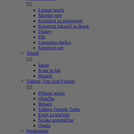


Lesene igrače
Miselne igre
Kompleti za ustvarjanje
Kreativni luknjači in škarje
Disney
Pliš
Uporabna darilca
Kreativni seti
Tekstil


Jakne
Kape in šali
Brisače
Talking Tom And Friends


Plišaste igrače
Oblačila
Brisače
Talking Friends Torbe
Etuiji za telefone
Šolske potrebščine
Ostalo
Predpasniki