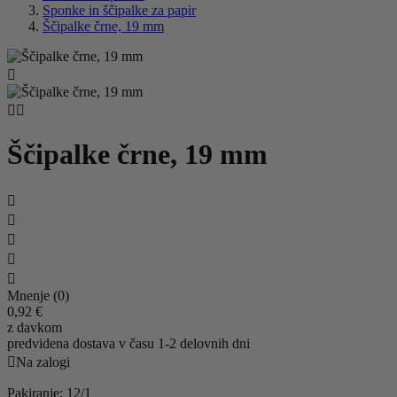
Sponke in ščipalke za papir
Ščipalke črne, 19 mm



Ščipalke črne, 19 mm





Mnenje (0)
0,92 €
z davkom
predvidena dostava v času 1-2 delovnih dni

Na zalogi
Pakiranje: 12/1