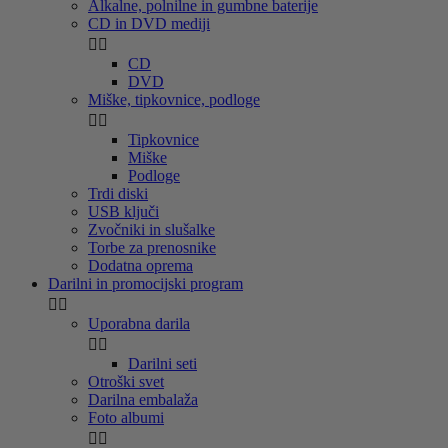
Alkalne, polnilne in gumbne baterije
CD in DVD mediji


CD
DVD
Miške, tipkovnice, podloge


Tipkovnice
Miške
Podloge
Trdi diski
USB ključi
Zvočniki in slušalke
Torbe za prenosnike
Dodatna oprema
Darilni in promocijski program


Uporabna darila


Darilni seti
Otroški svet
Darilna embalaža
Foto albumi

