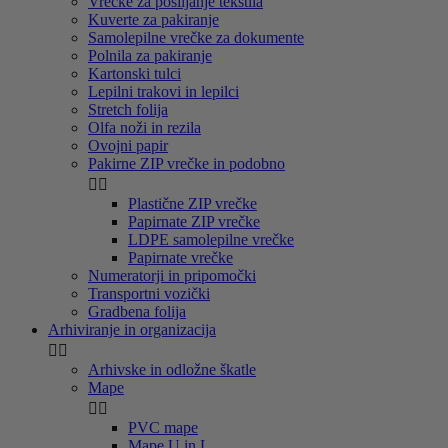
Vrečke za pošiljanje tekstila
Kuverte za pakiranje
Samolepilne vrečke za dokumente
Polnila za pakiranje
Kartonski tulci
Lepilni trakovi in lepilci
Stretch folija
Olfa noži in rezila
Ovojni papir
Pakirne ZIP vrečke in podobno


Plastične ZIP vrečke
Papirnate ZIP vrečke
LDPE samolepilne vrečke
Papirnate vrečke
Numeratorji in pripomočki
Transportni vozički
Gradbena folija
Arhiviranje in organizacija


Arhivske in odložne škatle
Mape


PVC mape
Mape U in L