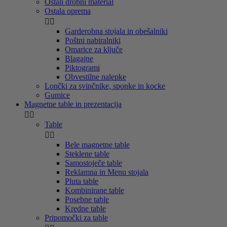
Ostali drobni material
Ostala oprema


Garderobna stojala in obešalniki
Poštni nabiralniki
Omarice za ključe
Blagajne
Piktogrami
Obvestilne nalepke
Lončki za svinčnike, sponke in kocke
Gumice
Magnetne table in prezentacija


Table


Bele magnetne table
Steklene table
Samostoječe table
Reklamna in Menu stojala
Pluta table
Kombinirane table
Posebne table
Kredne table
Pripomočki za table