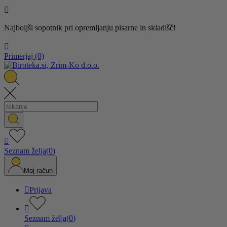

Najboljši sopotnik pri opremljanju pisarne in skladišč!

Primerjaj
(0)

Seznam želja
(
0
)
Moj račun

Prijava

Seznam želja
(
0
)