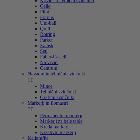
Kovinski kemični svinčniki
Cello
Pilot
Forpus
Uni-ball
Quill
Rotring
Parker
Za tisk
Seti
Faber-Castell
Na vrvici
Centrum
Navadni in tehnični svinčniki


Mince
Tehnični svinčniki
Grafitni svinčniki
Markerji in flomastri


Permanentni markerji
Markerji za bele table
Kreda markerji
Kreativni markerji
Kaligrafija