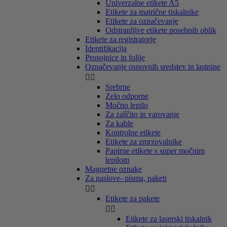
Univerzalne etikete A5
Etikete za matrične tiskalnike
Etikete za označevanje
Odstranljive etikete posebnih oblik
Etikete za registratorje
Identifikacija
Prosojnice in folije
Označevanje osnovnih sredstev in lastnine


Srebrne
Zelo odporne
Močno lepilo
Za zaščito in varovanje
Za kable
Kontrolne etikete
Etikete za zmrzovalnike
Papirne etikete s super močnim
lepilom
Magnetne oznake
Za naslove- pisma, paketi


Etikete za pakete


Etikete za laserski tiskalnik