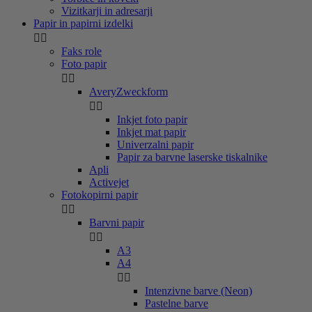
Vizitkarji in adresarji
Papir in papirni izdelki


Faks role
Foto papir


AveryZweckform


Inkjet foto papir
Inkjet mat papir
Univerzalni papir
Papir za barvne laserske tiskalnike
Apli
Activejet
Fotokopirni papir


Barvni papir


A3
A4


Intenzivne barve (Neon)
Pastelne barve