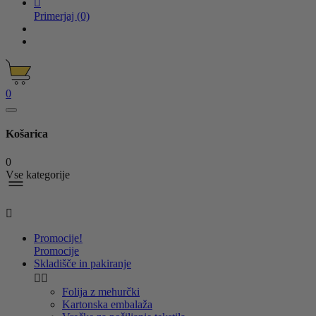

Primerjaj
(0)
0
Košarica
0
Vse kategorije

Promocije!
Promocije
Skladišče in pakiranje


Folija z mehurčki
Kartonska embalaža