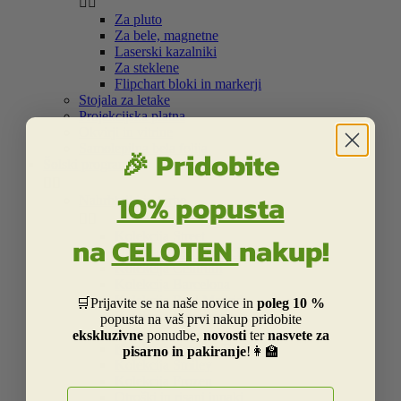


Za pluto
Za bele, magnetne
Laserski kazalniki
Za steklene
Flipchart bloki in markerji
Stojala za letake
Projekcijska platna
Okvirji in vitrine
Samolepilna bela folija
🎉 Pridobite
Šolski program


10% popusta
Nahrbtniki in torbe


Kolekcija Street
na
CELOTEN
nakup!
Otroška Street kolekcija
Kolekcija Centrum
Kolekcija Barcelona
Kolekcija Real Madrid
🛒Prijavite se na naše novice in
poleg 10 %
Kolekcija Liverpool
popusta na vaš prvi nakup pridobite
Kolekcija Dakar
ekskluzivne
ponudbe,
novosti
ter
nasvete za
Kolekcija Catalina Estrada
pisarno in pakiranje
!👩‍🏫
Kolekcija Smiley
Kolekcija Frozen
E-naslov
Otroški in risani junaki