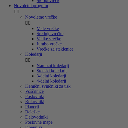
Sklopi vrečk
Novoletni program


Novoletne vrečke


Male vrečke
Srednje vrečke
Velike vrečke
Jumbo vrečke
Vrečke za steklenice
Koledarji


Namizni koledarji
Stenski koledarji
3-delni koledarji
4-delni koledarji
Kemični svinčniki za tisk
Voščilnice
Poslovniki
Rokovniki
Planerji
Beležke
Delovodniki
Poslovne mape
Dnevniki