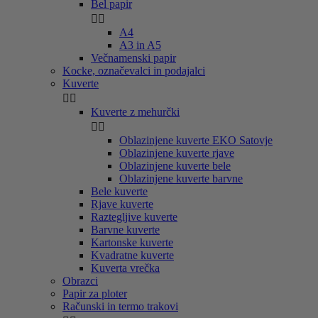
Bel papir


A4
A3 in A5
Večnamenski papir
Kocke, označevalci in podajalci
Kuverte


Kuverte z mehurčki


Oblazinjene kuverte EKO Satovje
Oblazinjene kuverte rjave
Oblazinjene kuverte bele
Oblazinjene kuverte barvne
Bele kuverte
Rjave kuverte
Raztegljive kuverte
Barvne kuverte
Kartonske kuverte
Kvadratne kuverte
Kuverta vrečka
Obrazci
Papir za ploter
Računski in termo trakovi