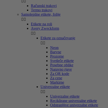


Računski trakovi
Termo trakovi
Samolepilne etikete, folije


Etikete na roli
Avery Zweckform


Etikete za označevanje


Neon
Barvne
Prozorne
Svetleče etikete
Posebne oblike
Naravno rjave
Za QR kode
Za cene
Markirne
Univerzalne etikete


Univerzalne etikete
Reciklirane univerzalne etikete
Odstranljive univerzalne etikete