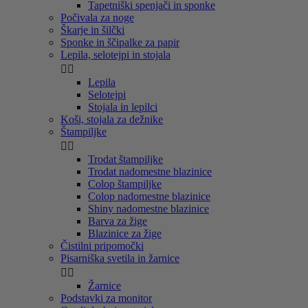
Tapetniški spenjači in sponke
Počivala za noge
Škarje in šilčki
Sponke in ščipalke za papir
Lepila, selotejpi in stojala


Lepila
Selotejpi
Stojala in lepilci
Koši, stojala za dežnike
Štampiljke


Trodat štampiljke
Trodat nadomestne blazinice
Colop štampiljke
Colop nadomestne blazinice
Shiny nadomestne blazinice
Barva za žige
Blazinice za žige
Čistilni pripomočki
Pisarniška svetila in žarnice


Žarnice
Podstavki za monitor