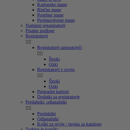
Kartonske mape
Rinčne mape
Posebne mape
Predstavitvene mape
Namizni organizatorji
Pisalne podloge
Registratorji


Registratorji samostoječi


Široki
Ozki
Registratorji v ovoju


Široki
Ozki
Pregradni kartoni
Dodatki za registratorje
Predalniki, odlagalniki


Predalniki
Odlagalniki
Koški za revije / stojala za kataloge
Torbice in kovčki