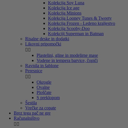
Kolekcija Soy Luna
Kolekcija Ice age
Kolekcija Minions
Kolekcija Looney Tunes & Tweety
Kolekcija Frozen - Ledeno kraljestvo
Kolekcija Scooby-Doo
Kolekciji Superman in Batman
Risalne deske in dodatki
Likovni pripomočki


Plastelini, gline in modelirne mase
Vodene in tempera barvice, čopiči
Ravnila in šablone
Peresnice


Okrogle
Ovalne
Ploščate
S preklopom
Šestila
Vrečke za copate
Brez tega pač ne gre
Računalništvo

