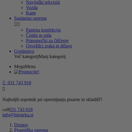
Navijaški rekviziti
Vozila
Kape
Sanitarna oprema


Papirna konfekcija
Čistila in mila
Pripomočki za čiščenje
Osvežilci zraka in dišave
Gostinstvo
Več kategorij
Manj kategorij
MegaMenu

031 743 918

Najboljši sopotnik pri opremljanju pisarne in skladišč!
call
031 743 918
info@biroteka.si
Domov
Pisarniška oprema