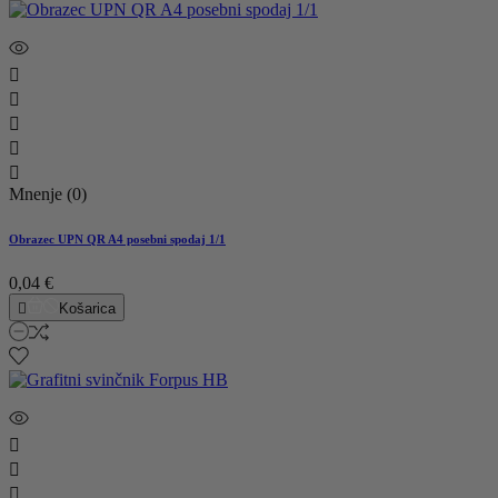





Mnenje (0)
Obrazec UPN QR A4 posebni spodaj 1/1
0,04 €

Košarica


