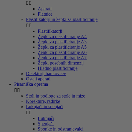


Aparati
Platnice
Plastifikatorji in žepki za plastificiranje


Plastifikatorji
Žepki za plastificiranje A4
Žepki za plastificiranje A3
Žepki za plastificiranje A5
Žepki za plastificiranje A6
Žepki za plastificiranje A7
Žepki posebnih dimenzij
Hladno plastificiranje
Detektorji bankovcev
Ostali aparati
Pisarniška oprema


Stoli in podloge za stole in mize
Korekture, radirke
Luknjači in spenjači


Luknjači
Spenjači
Sponke in odstranjevalci