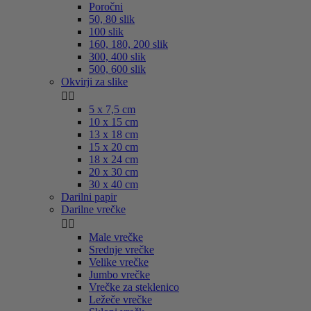
Poročni
50, 80 slik
100 slik
160, 180, 200 slik
300, 400 slik
500, 600 slik
Okvirji za slike


5 x 7,5 cm
10 x 15 cm
13 x 18 cm
15 x 20 cm
18 x 24 cm
20 x 30 cm
30 x 40 cm
Darilni papir
Darilne vrečke


Male vrečke
Srednje vrečke
Velike vrečke
Jumbo vrečke
Vrečke za steklenico
Ležeče vrečke