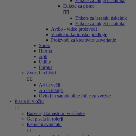
Etikete za inkjet tiskalnike
Etikete za pisma


Etikete za laserski tiskalnik
Etikete za inkjet tiskalnike
Avdio - video proizvodi
Vizitke in kartonske predloge
Proizvodi za kreativno ustvarjanje
Sorex
Herma
Apli
Utility
Forpus
Zvezki in bloki


A4 in večji
A5 in manjši
Ovitki in samolepilne folije za zvezke
Pisala in vložki


Barvice, flomastri in voščenke
Gel pisala in rolerji
Kemični svinčniki

