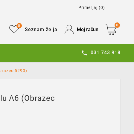
Primerjaj
(0)
0
0
Seznam želja
Moj račun
031 743 918

obrazec 5290)
ilu A6 (obrazec