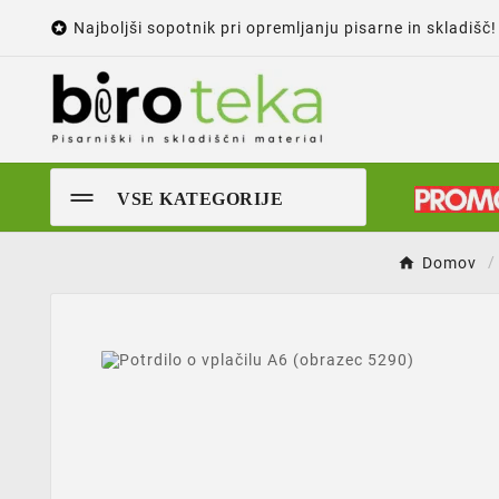

Najboljši sopotnik pri opremljanju pisarne in skladišč!
VSE KATEGORIJE
Domov