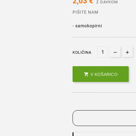
2,03 €
Z DAVKOM
PIŠITE NAM
- samokopirni
KOLIČINA

V KOŠARICO