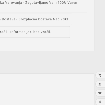
tika Varovanja
- Zagotavljamo Vam 100% Varen
ka Dostave
- Brezplačna Dostava Nad 70€!
račil
- Informacije Glede Vračil.



