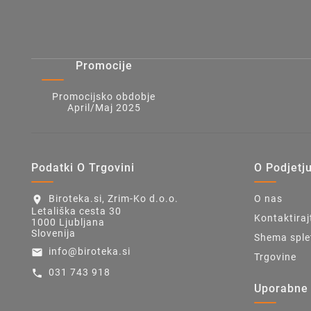
Promocije
Promocijsko obdobje
April/Maj 2025
Podatki O Trgovini
O Podjetj
Biroteka.si, Zrim-Ko d.o.o.
O nas
location_on
Letališka cesta 30
Kontaktiraj
1000 Ljubljana
Slovenija
Shema sple
info@biroteka.si
email
Trgovine
031 743 918
call
Uporabne