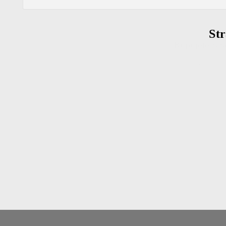
Kupujete zase
Podjetje
Str
Izkori
S prijavo se strinj
pošiljamo aktualne p
poskušali bom
Ne ž