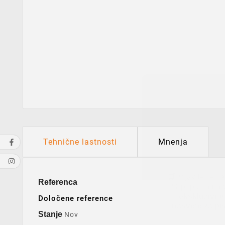
🎉 P
10%
na
CEL
🛒Prijavite se n
Tehnične lastnosti
Mnenja
popusta na v
%
ekskluzivne
nasvete za pis
Referenca
E-naslov
Določene reference
Stanje
Nov