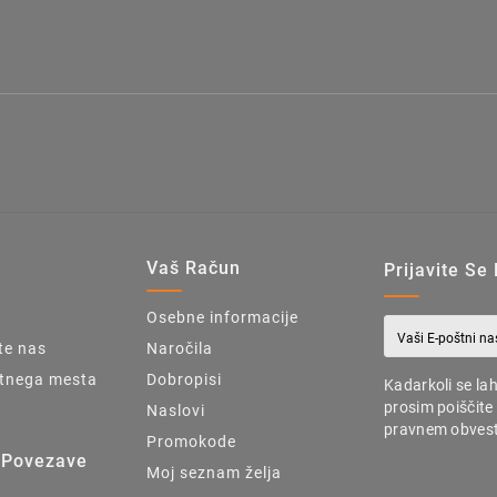
u
Vaš Račun
Prijavite Se
Osebne informacije
te nas
Naročila
tnega mesta
Dobropisi
Kadarkoli se la
prosim poiščite
Naslovi
pravnem obvest
Promokode
 Povezave
Moj seznam želja