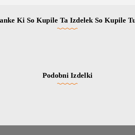
 ali za podjetje?
Fizična oseba
anke Ki So Kupile Ta Izdelek So Kupile T
stite popust!
ate, da vam lahko na vaš e-naslov
romocije in obvestila o novostih,
o biti kar se da relevantni!
elim popusta
Podobni Izdelki