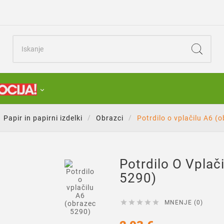
Papir in papirni izdelki
Obrazci
Potrdilo o vplačilu A6 (

Potrdilo O Vplač
5290)





MNENJE (0)