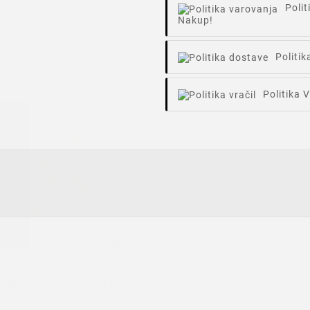
Poli
Nakup!
Politi
ridobite
Politika V
 popusta
OTEN
nakup!
a naše novice in
poleg 10
aš prvi nakup pridobite
ponudbe,
ter
novosti
!👩‍🏫
arno in pakiranje