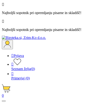

Najboljši sopotnik pri opremljanju pisarne in skladišč!

Najboljši sopotnik pri opremljanju pisarne in skladišč!

Prijava

Seznam želja
(
0
)

Primerjaj
(0)
0