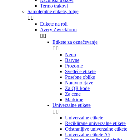
Računski trakovi
Termo trakovi
Samolepilne etikete, folije


Etikete na roli
Avery Zweckform


Etikete za označevanje


Neon
Barvne
Prozorne
Svetleče etikete
Posebne oblike
Naravno rjave
Za QR kode
Za cene
Markirne
Univerzalne etikete


Univerzalne etikete
Reciklirane univerzalne etikete
Odstranljive univerzalne etikete
Univerzalne etikete A5