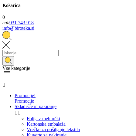
Košarica
0
call
031 743 918
info@biroteka.si
Vse kategorije

Promocije!
Promocije
Skladišče in pakiranje


Folija z mehurčki
Kartonska embalaža
Vrečke za pošiljanje tekstila
Kuverte za pakiranje