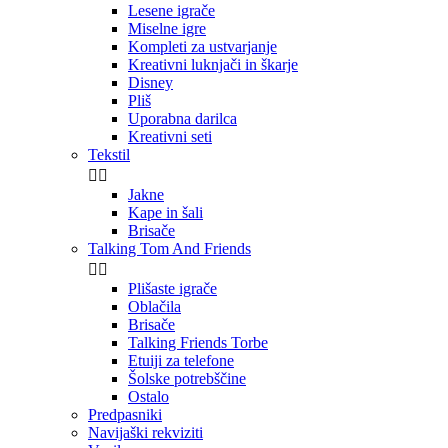
Lesene igrače
Miselne igre
Kompleti za ustvarjanje
Kreativni luknjači in škarje
Disney
Pliš
Uporabna darilca
Kreativni seti
Tekstil


Jakne
Kape in šali
Brisače
Talking Tom And Friends


Plišaste igrače
Oblačila
Brisače
Talking Friends Torbe
Etuiji za telefone
Šolske potrebščine
Ostalo
Predpasniki
Navijaški rekviziti