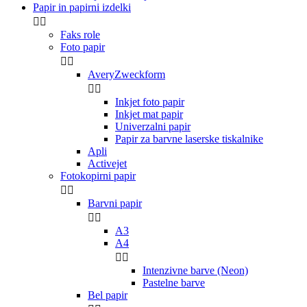
Papir in papirni izdelki


Faks role
Foto papir


AveryZweckform


Inkjet foto papir
Inkjet mat papir
Univerzalni papir
Papir za barvne laserske tiskalnike
Apli
Activejet
Fotokopirni papir


Barvni papir


A3
A4


Intenzivne barve (Neon)
Pastelne barve
Bel papir