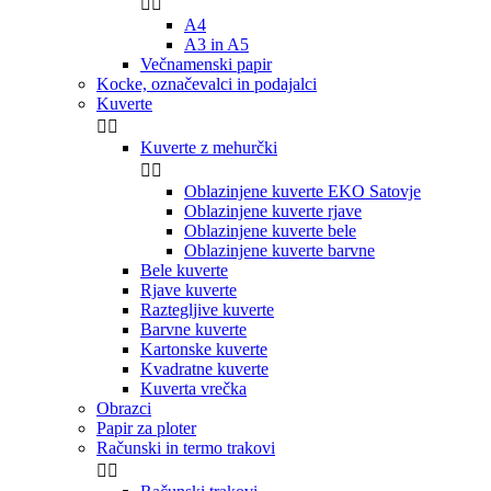


A4
A3 in A5
Večnamenski papir
Kocke, označevalci in podajalci
Kuverte


Kuverte z mehurčki


Oblazinjene kuverte EKO Satovje
Oblazinjene kuverte rjave
Oblazinjene kuverte bele
Oblazinjene kuverte barvne
Bele kuverte
Rjave kuverte
Raztegljive kuverte
Barvne kuverte
Kartonske kuverte
Kvadratne kuverte
Kuverta vrečka
Obrazci
Papir za ploter
Računski in termo trakovi

