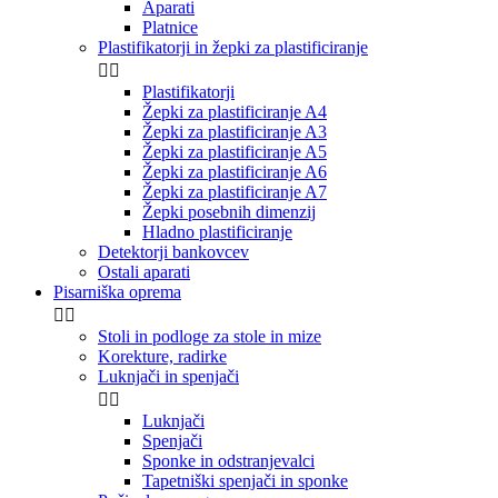
Aparati
Platnice
Plastifikatorji in žepki za plastificiranje


Plastifikatorji
Žepki za plastificiranje A4
Žepki za plastificiranje A3
Žepki za plastificiranje A5
Žepki za plastificiranje A6
Žepki za plastificiranje A7
Žepki posebnih dimenzij
Hladno plastificiranje
Detektorji bankovcev
Ostali aparati
Pisarniška oprema


Stoli in podloge za stole in mize
Korekture, radirke
Luknjači in spenjači


Luknjači
Spenjači
Sponke in odstranjevalci
Tapetniški spenjači in sponke