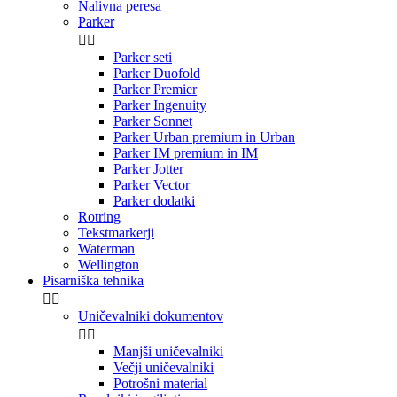
Nalivna peresa
Parker


Parker seti
Parker Duofold
Parker Premier
Parker Ingenuity
Parker Sonnet
Parker Urban premium in Urban
Parker IM premium in IM
Parker Jotter
Parker Vector
Parker dodatki
Rotring
Tekstmarkerji
Waterman
Wellington
Pisarniška tehnika


Uničevalniki dokumentov


Manjši uničevalniki
Večji uničevalniki
Potrošni material