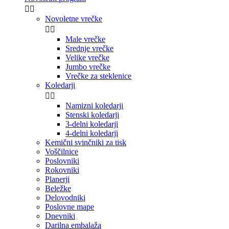


Novoletne vrečke


Male vrečke
Srednje vrečke
Velike vrečke
Jumbo vrečke
Vrečke za steklenice
Koledarji


Namizni koledarji
Stenski koledarji
3-delni koledarji
4-delni koledarji
Kemični svinčniki za tisk
Voščilnice
Poslovniki
Rokovniki
Planerji
Beležke
Delovodniki
Poslovne mape
Dnevniki
Darilna embalaža