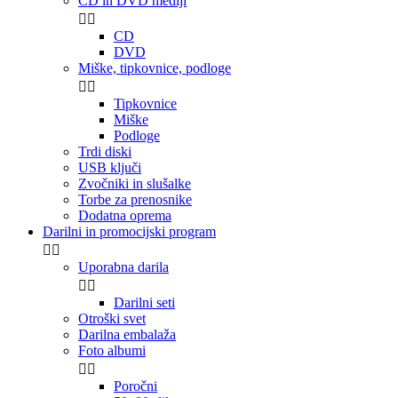
CD in DVD mediji


CD
DVD
Miške, tipkovnice, podloge


Tipkovnice
Miške
Podloge
Trdi diski
USB ključi
Zvočniki in slušalke
Torbe za prenosnike
Dodatna oprema
Darilni in promocijski program


Uporabna darila


Darilni seti
Otroški svet
Darilna embalaža
Foto albumi


Poročni