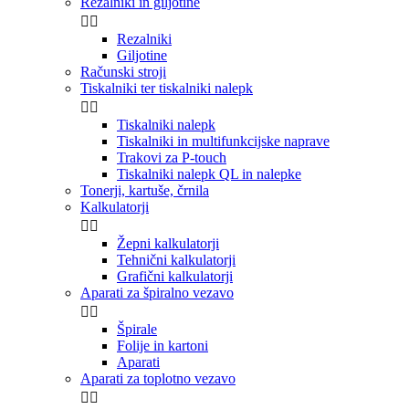
Rezalniki in giljotine


Rezalniki
Giljotine
Računski stroji
Tiskalniki ter tiskalniki nalepk


Tiskalniki nalepk
Tiskalniki in multifunkcijske naprave
Trakovi za P-touch
Tiskalniki nalepk QL in nalepke
Tonerji, kartuše, črnila
Kalkulatorji


Žepni kalkulatorji
Tehnični kalkulatorji
Grafični kalkulatorji
Aparati za špiralno vezavo


Špirale
Folije in kartoni
Aparati
Aparati za toplotno vezavo

