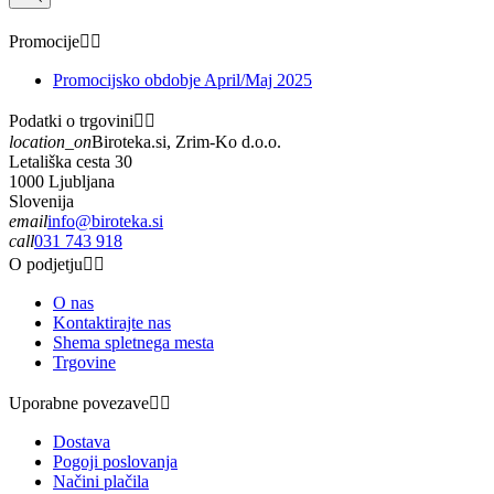
Promocije


Promocijsko obdobje April/Maj 2025
Podatki o trgovini


location_on
Biroteka.si, Zrim-Ko d.o.o.
Letališka cesta 30
1000 Ljubljana
Slovenija
email
info@biroteka.si
call
031 743 918
O podjetju


O nas
Kontaktirajte nas
Shema spletnega mesta
Trgovine
Uporabne povezave


Dostava
Pogoji poslovanja
Načini plačila