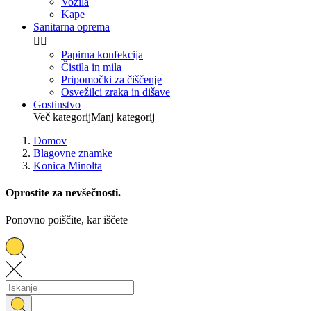
Vozila
Kape
Sanitarna oprema


Papirna konfekcija
Čistila in mila
Pripomočki za čiščenje
Osvežilci zraka in dišave
Gostinstvo
Več kategorij
Manj kategorij
Domov
Blagovne znamke
Konica Minolta
Oprostite za nevšečnosti.
Ponovno poiščite, kar iščete