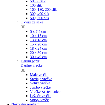
50, 80 slik
100 slik
160, 180, 200 slik
300, 400 slik
500, 600 slik
Okvirji za slike


5 x 7,5 cm
10 x 15 cm
13 x 18 cm
15 x 20 cm
18 x 24 cm
20 x 30 cm
30 x 40 cm
Darilni papir
Darilne vrečke


Male vrečke
Srednje vrečke
Velike vrečke
Jumbo vrečke
Vrečke za steklenico
Ležeče vrečke
Sklopi vrečk
Novoletni program