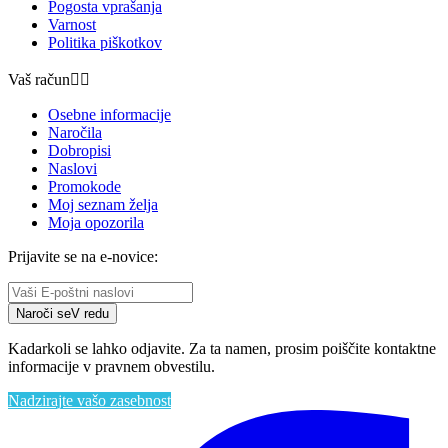
Pogosta vprašanja
Varnost
Politika piškotkov
Vaš račun


Osebne informacije
Naročila
Dobropisi
Naslovi
Promokode
Moj seznam želja
Moja opozorila
Prijavite se na e-novice:
Naroči se
V redu
Kadarkoli se lahko odjavite. Za ta namen, prosim poiščite kontaktne
informacije v pravnem obvestilu.
Nadzirajte vašo zasebnost