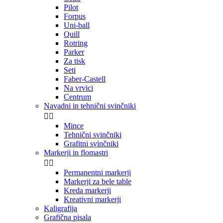
Pilot
Forpus
Uni-ball
Quill
Rotring
Parker
Za tisk
Seti
Faber-Castell
Na vrvici
Centrum
Navadni in tehnični svinčniki


Mince
Tehnični svinčniki
Grafitni svinčniki
Markerji in flomastri


Permanentni markerji
Markerji za bele table
Kreda markerji
Kreativni markerji
Kaligrafija
Grafična pisala