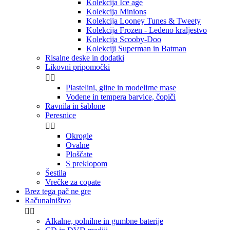
Kolekcija Ice age
Kolekcija Minions
Kolekcija Looney Tunes & Tweety
Kolekcija Frozen - Ledeno kraljestvo
Kolekcija Scooby-Doo
Kolekciji Superman in Batman
Risalne deske in dodatki
Likovni pripomočki


Plastelini, gline in modelirne mase
Vodene in tempera barvice, čopiči
Ravnila in šablone
Peresnice


Okrogle
Ovalne
Ploščate
S preklopom
Šestila
Vrečke za copate
Brez tega pač ne gre
Računalništvo


Alkalne, polnilne in gumbne baterije