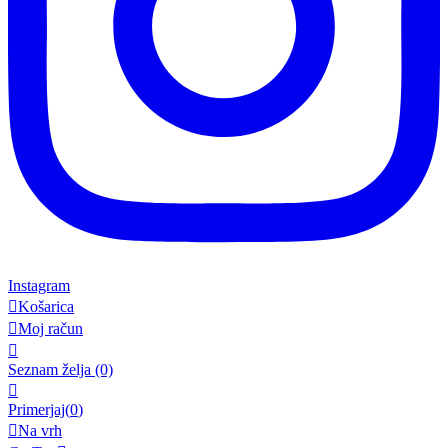
Instagram

Košarica

Moj račun

Seznam želja
(0)

Primerjaj(
0
)

Na vrh