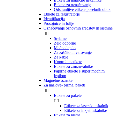
Etikete za matrične tiskalnike
Etikete za označevanje
Odstranljive etikete posebnih oblik
Etikete za registratorje
Identifikacija
Prosojnice in folije
Označevanje osnovnih sredstev in lastnine


Srebrne
Zelo odporne
Močno lepilo
Za zaščito in varovanje
Za kable
Kontrolne etikete
Etikete za zmrzovalnike
Papirne etikete s super močnim
lepilom
Magnetne oznake
Za naslove- pisma, paketi


Etikete za pakete


Etikete za laserski tiskalnik
Etikete za inkjet tiskalnike
Etikete za pisma