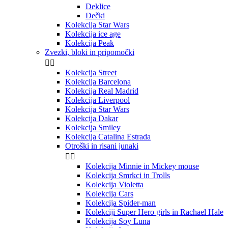
Deklice
Dečki
Kolekcija Star Wars
Kolekcija ice age
Kolekcija Peak
Zvezki, bloki in pripomočki


Kolekcija Street
Kolekcija Barcelona
Kolekcija Real Madrid
Kolekcija Liverpool
Kolekcija Star Wars
Kolekcija Dakar
Kolekcija Smiley
Kolekcija Catalina Estrada
Otroški in risani junaki


Kolekcija Minnie in Mickey mouse
Kolekcija Smrkci in Trolls
Kolekcija Violetta
Kolekcija Cars
Kolekcija Spider-man
Kolekciji Super Hero girls in Rachael Hale
Kolekcija Soy Luna