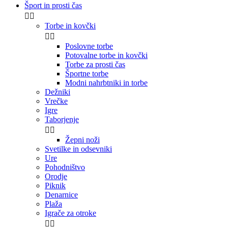
Šport in prosti čas


Torbe in kovčki


Poslovne torbe
Potovalne torbe in kovčki
Torbe za prosti čas
Športne torbe
Modni nahrbtniki in torbe
Dežniki
Vrečke
Igre
Taborjenje


Žepni noži
Svetilke in odsevniki
Ure
Pohodništvo
Orodje
Piknik
Denarnice
Plaža
Igrače za otroke

