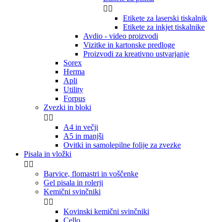


Etikete za laserski tiskalnik
Etikete za inkjet tiskalnike
Avdio - video proizvodi
Vizitke in kartonske predloge
Proizvodi za kreativno ustvarjanje
Sorex
Herma
Apli
Utility
Forpus
Zvezki in bloki


A4 in večji
A5 in manjši
Ovitki in samolepilne folije za zvezke
Pisala in vložki


Barvice, flomastri in voščenke
Gel pisala in rolerji
Kemični svinčniki


Kovinski kemični svinčniki
Cello