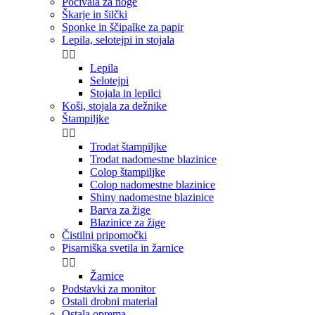
Počivala za noge
Škarje in šilčki
Sponke in ščipalke za papir
Lepila, selotejpi in stojala


Lepila
Selotejpi
Stojala in lepilci
Koši, stojala za dežnike
Štampiljke


Trodat štampiljke
Trodat nadomestne blazinice
Colop štampiljke
Colop nadomestne blazinice
Shiny nadomestne blazinice
Barva za žige
Blazinice za žige
Čistilni pripomočki
Pisarniška svetila in žarnice


Žarnice
Podstavki za monitor
Ostali drobni material
Ostala oprema