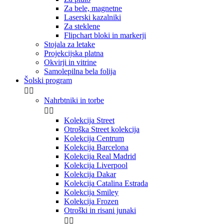
Izkoristite popust!
Za bele, magnetne
Laserski kazalniki
S prijavo se strinjate, da vam lahko na vaš e-naslov
Za steklene
pošiljamo aktualne promocije in obvestila o novostih,
Flipchart bloki in markerji
poskušali bomo biti kar se da relevantni!
Stojala za letake
Projekcijska platna
Ne želim popusta
Okvirji in vitrine
Samolepilna bela folija
Šolski program


Nahrbtniki in torbe


Kolekcija Street
Otroška Street kolekcija
Kolekcija Centrum
Kolekcija Barcelona
Kolekcija Real Madrid
Kolekcija Liverpool
Kolekcija Dakar
Kolekcija Catalina Estrada
Kolekcija Smiley
Kolekcija Frozen
Otroški in risani junaki

