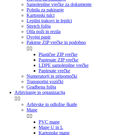
Samolepilne vrečke za dokumente
Polnila za pakiranje
Kartonski tulci
Lepilni trakovi in lepilci
Stretch folija
Olfa noži in rezila
Ovojni papir
Pakirne ZIP vrečke in podobno


Plastične ZIP vrečke
Papirnate ZIP vrečke
LDPE samolepilne vrečke
Papirnate vrečke
Numeratorji in pripomočki
Transportni vozički
Gradbena folija
Arhiviranje in organizacija


Arhivske in odložne škatle
Mape


PVC mape
Mape U in L
Kartonske mape