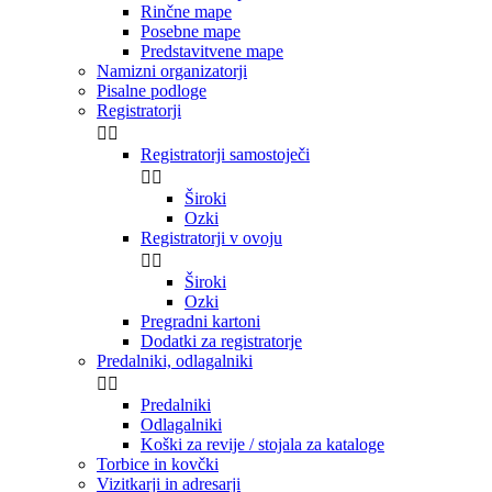
Rinčne mape
Posebne mape
Predstavitvene mape
Namizni organizatorji
Pisalne podloge
Registratorji


Registratorji samostoječi


Široki
Ozki
Registratorji v ovoju


Široki
Ozki
Pregradni kartoni
Dodatki za registratorje
Predalniki, odlagalniki


Predalniki
Odlagalniki
Koški za revije / stojala za kataloge
Torbice in kovčki
Vizitkarji in adresarji