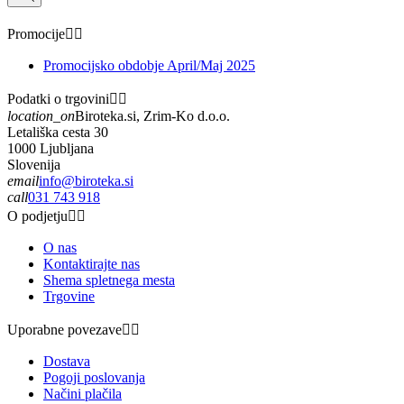
Promocije


Promocijsko obdobje April/Maj 2025
Podatki o trgovini


location_on
Biroteka.si, Zrim-Ko d.o.o.
Letališka cesta 30
1000 Ljubljana
Slovenija
email
info@biroteka.si
call
031 743 918
O podjetju


O nas
Kontaktirajte nas
Shema spletnega mesta
Trgovine
Uporabne povezave


Dostava
Pogoji poslovanja
Načini plačila