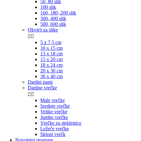
50, 80 slik
100 slik
160, 180, 200 slik
300, 400 slik
500, 600 slik
Okvirji za slike


5 x 7,5 cm
10 x 15 cm
13 x 18 cm
15 x 20 cm
18 x 24 cm
20 x 30 cm
30 x 40 cm
Darilni papir
Darilne vrečke


Male vrečke
Srednje vrečke
Velike vrečke
Jumbo vrečke
Vrečke za steklenico
Ležeče vrečke
Sklopi vrečk
Novoletni program