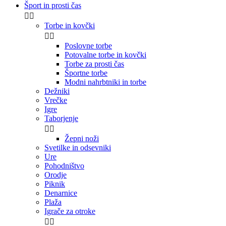
Šport in prosti čas


Torbe in kovčki


Poslovne torbe
Potovalne torbe in kovčki
Torbe za prosti čas
Športne torbe
Modni nahrbtniki in torbe
Dežniki
Vrečke
Igre
Taborjenje


Žepni noži
Svetilke in odsevniki
Ure
Pohodništvo
Orodje
Piknik
Denarnice
Plaža
Igrače za otroke

