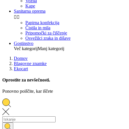
Vozila
Kape
Sanitarna oprema


Papirna konfekcija
Čistila in mila
Pripomočki za čiščenje
Osvežilci zraka in dišave
Gostinstvo
Več kategorij
Manj kategorij
Domov
Blagovne znamke
Ekocart
Oprostite za nevšečnosti.
Ponovno poiščite, kar iščete