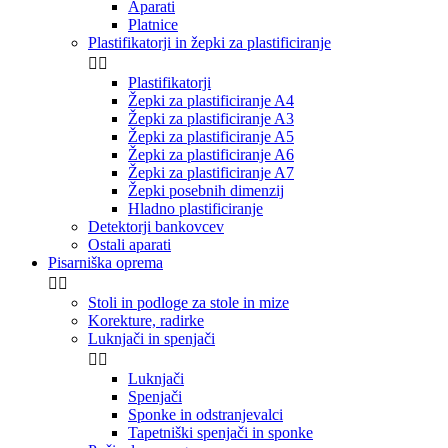
Aparati
Platnice
Plastifikatorji in žepki za plastificiranje


Plastifikatorji
Žepki za plastificiranje A4
Žepki za plastificiranje A3
Žepki za plastificiranje A5
Žepki za plastificiranje A6
Žepki za plastificiranje A7
Žepki posebnih dimenzij
Hladno plastificiranje
Detektorji bankovcev
Ostali aparati
Pisarniška oprema


Stoli in podloge za stole in mize
Korekture, radirke
Luknjači in spenjači


Luknjači
Spenjači
Sponke in odstranjevalci
Tapetniški spenjači in sponke