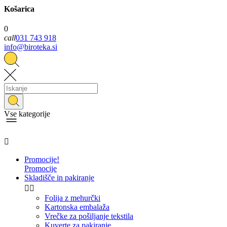
Košarica
0
call
031 743 918
info@biroteka.si
Vse kategorije

Promocije!
Promocije
Skladišče in pakiranje


Folija z mehurčki
Kartonska embalaža
Vrečke za pošiljanje tekstila
Kuverte za pakiranje