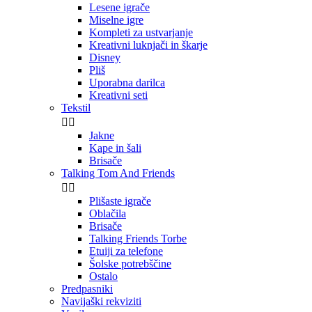
Lesene igrače
Miselne igre
Kompleti za ustvarjanje
Kreativni luknjači in škarje
Disney
Pliš
Uporabna darilca
Kreativni seti
Tekstil


Jakne
Kape in šali
Brisače
Talking Tom And Friends


Plišaste igrače
Oblačila
Brisače
Talking Friends Torbe
Etuiji za telefone
Šolske potrebščine
Ostalo
Predpasniki
Navijaški rekviziti