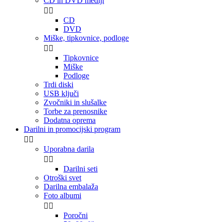
CD in DVD mediji


CD
DVD
Miške, tipkovnice, podloge


Tipkovnice
Miške
Podloge
Trdi diski
USB ključi
Zvočniki in slušalke
Torbe za prenosnike
Dodatna oprema
Darilni in promocijski program


Uporabna darila


Darilni seti
Otroški svet
Darilna embalaža
Foto albumi


Poročni