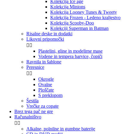
Kolekcija Ice age
Kolekcija Minions
Kolekcija Looney Tunes & Tweety
Kolekcija Frozen - Ledeno kraljestvo
Kolekcija Scooby-Doo
Kolekciji Superman in Batman
Risalne deske in dodatki
Likovni pripomočki


Plastelini, gline in modelirne mase
Vodene in tempera barvice, čopiči
Ravnila in šablone
Peresnice


Okrogle
Ovalne
Ploščate
S preklopom
Šestila
Vrečke za copate
Brez tega pač ne gre
Računalništvo


Alkalne, polnilne in gumbne baterije