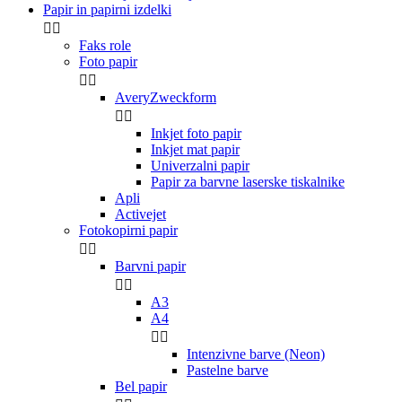
Papir in papirni izdelki


Faks role
Foto papir


AveryZweckform


Inkjet foto papir
Inkjet mat papir
Univerzalni papir
Papir za barvne laserske tiskalnike
Apli
Activejet
Fotokopirni papir


Barvni papir


A3
A4


Intenzivne barve (Neon)
Pastelne barve
Bel papir