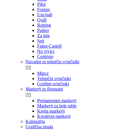
Pilot
Forpus
Uni-ball
Quill
Rotring
Parker
Za tisk
Seti
Faber-Castell
Na vrvici
Centrum
Navadni in tehnični svinčniki


Mince
Tehnični svinčniki
Grafitni svinčniki
Markerji in flomastri


Permanentni markerji
Markerji za bele table
Kreda markerji
Kreativni markerji
Kaligrafija
Grafična pisala