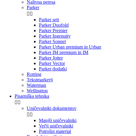
Nalivna peresa
Parker


Parker seti
Parker Duofold
Parker Premier
Parker Ingenuity
Parker Sonnet
Parker Urban premium in Urban
Parker IM premium in IM
Parker Jotter
Parker Vector
Parker dodatki
Rotring
Tekstmarkerji
Waterman
Wellington
Pisarniška tehnika


Uničevalniki dokumentov


Manjši uničevalniki
Večji uničevalniki
Potrošni material