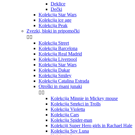
Deklice
Dečki
Kolekcija Star Wars
Kolekcija ice age
Kolekcija Peak
Zvezki, bloki in pripomočki


Kolekcija Street
Kolekcija Barcelona
Kolekcija Real Madrid
Kolekcija Liverpool
Kolekcija Star Wars
Kolekcija Dakar
Kolekcija Smiley
Kolekcija Catalina Estrada
Otroški in risani junaki


Kolekcija Minnie in Mickey mouse
Kolekcija Smrkci in Trolls
Kolekcija Violetta
Kolekcija Cars
Kolekcija Spider-man
Kolekciji Super Hero girls in Rachael Hale
Kolekcija Soy Luna