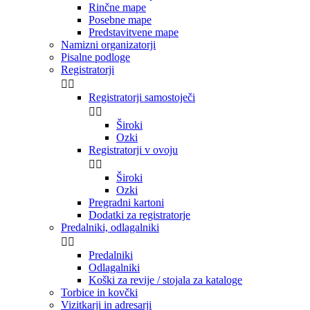
Rinčne mape
Posebne mape
Predstavitvene mape
Namizni organizatorji
Pisalne podloge
Registratorji


Registratorji samostoječi


Široki
Ozki
Registratorji v ovoju


Široki
Ozki
Pregradni kartoni
Dodatki za registratorje
Predalniki, odlagalniki


Predalniki
Odlagalniki
Koški za revije / stojala za kataloge
Torbice in kovčki
Vizitkarji in adresarji