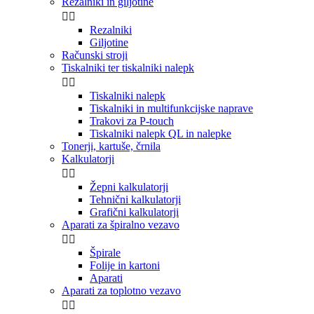
Rezalniki in giljotine


Rezalniki
Giljotine
Računski stroji
Tiskalniki ter tiskalniki nalepk


Tiskalniki nalepk
Tiskalniki in multifunkcijske naprave
Trakovi za P-touch
Tiskalniki nalepk QL in nalepke
Tonerji, kartuše, črnila
Kalkulatorji


Žepni kalkulatorji
Tehnični kalkulatorji
Grafični kalkulatorji
Aparati za špiralno vezavo


Špirale
Folije in kartoni
Aparati
Aparati za toplotno vezavo

