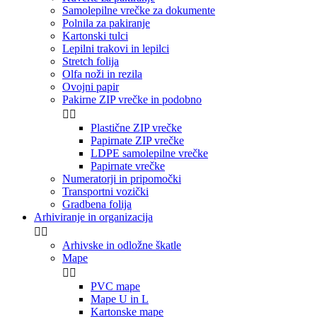
Samolepilne vrečke za dokumente
Polnila za pakiranje
Kartonski tulci
Lepilni trakovi in lepilci
Stretch folija
Olfa noži in rezila
Ovojni papir
Pakirne ZIP vrečke in podobno


Plastične ZIP vrečke
Papirnate ZIP vrečke
LDPE samolepilne vrečke
Papirnate vrečke
Numeratorji in pripomočki
Transportni vozički
Gradbena folija
Arhiviranje in organizacija


Arhivske in odložne škatle
Mape


PVC mape
Mape U in L
Kartonske mape