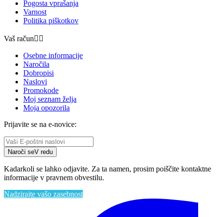
Pogosta vprašanja
Varnost
Politika piškotkov
Vaš račun


Osebne informacije
Naročila
Dobropisi
Naslovi
Promokode
Moj seznam želja
Moja opozorila
Prijavite se na e-novice:
Naroči se
V redu
Kadarkoli se lahko odjavite. Za ta namen, prosim poiščite kontaktne
informacije v pravnem obvestilu.
Nadzirajte vašo zasebnost