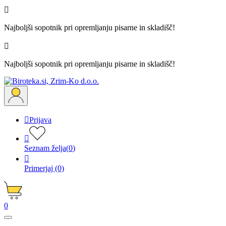

Najboljši sopotnik pri opremljanju pisarne in skladišč!

Najboljši sopotnik pri opremljanju pisarne in skladišč!

Prijava

Seznam želja
(
0
)

Primerjaj
(0)
0