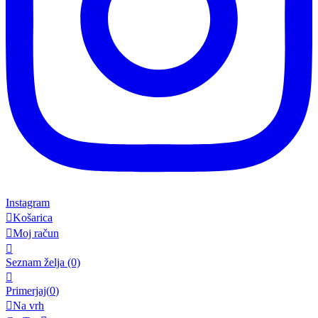
Instagram

Košarica

Moj račun

Seznam želja
(0)

Primerjaj(
0
)

Na vrh