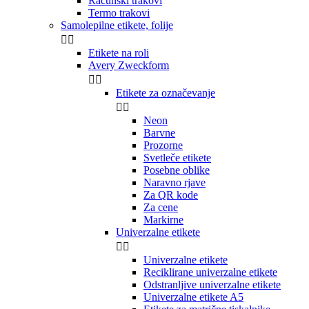
Računski trakovi
Termo trakovi
Samolepilne etikete, folije


Etikete na roli
Avery Zweckform


Etikete za označevanje


Neon
Barvne
Prozorne
Svetleče etikete
Posebne oblike
Naravno rjave
Za QR kode
Za cene
Markirne
Univerzalne etikete


Univerzalne etikete
Reciklirane univerzalne etikete
Odstranljive univerzalne etikete
Univerzalne etikete A5