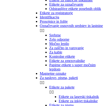
Etikete za matrične tiskalnike
Etikete za označevanje
Odstranljive etikete posebnih oblik
Etikete za registratorje
Identifikacija
Prosojnice in folije
Označevanje osnovnih sredstev in lastnine


Srebrne
Zelo odporne
Močno lepilo
Za zaščito in varovanje
Za kable
Kontrolne etikete
Etikete za zmrzovalnike
Papirne etikete s super močnim
lepilom
Magnetne oznake
Za naslove- pisma, paketi


Etikete za pakete


Etikete za laserski tiskalnik
Etikete za inkjet tiskalnike
Etikete za pisma