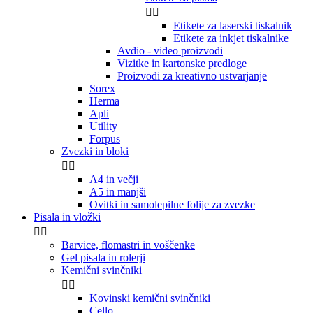


Etikete za laserski tiskalnik
Etikete za inkjet tiskalnike
Avdio - video proizvodi
Vizitke in kartonske predloge
Proizvodi za kreativno ustvarjanje
Sorex
Herma
Apli
Utility
Forpus
Zvezki in bloki


A4 in večji
A5 in manjši
Ovitki in samolepilne folije za zvezke
Pisala in vložki


Barvice, flomastri in voščenke
Gel pisala in rolerji
Kemični svinčniki


Kovinski kemični svinčniki
Cello