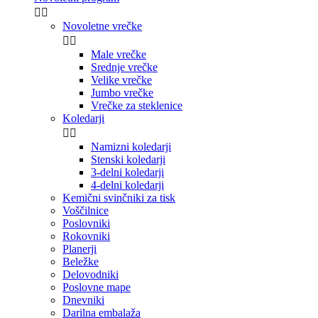


Novoletne vrečke


Male vrečke
Srednje vrečke
Velike vrečke
Jumbo vrečke
Vrečke za steklenice
Koledarji


Namizni koledarji
Stenski koledarji
3-delni koledarji
4-delni koledarji
Kemični svinčniki za tisk
Voščilnice
Poslovniki
Rokovniki
Planerji
Beležke
Delovodniki
Poslovne mape
Dnevniki
Darilna embalaža