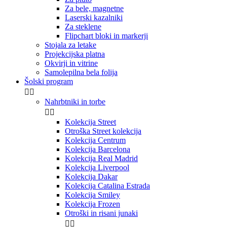
Izkoristite popust!
Za bele, magnetne
Laserski kazalniki
S prijavo se strinjate, da vam lahko na vaš e-naslov
Za steklene
pošiljamo aktualne promocije in obvestila o novostih,
Flipchart bloki in markerji
poskušali bomo biti kar se da relevantni!
Stojala za letake
Ne želim popusta
Projekcijska platna
Okvirji in vitrine
Samolepilna bela folija
Šolski program


Nahrbtniki in torbe


Kolekcija Street
Otroška Street kolekcija
Kolekcija Centrum
Kolekcija Barcelona
Kolekcija Real Madrid
Kolekcija Liverpool
Kolekcija Dakar
Kolekcija Catalina Estrada
Kolekcija Smiley
Kolekcija Frozen
Otroški in risani junaki

