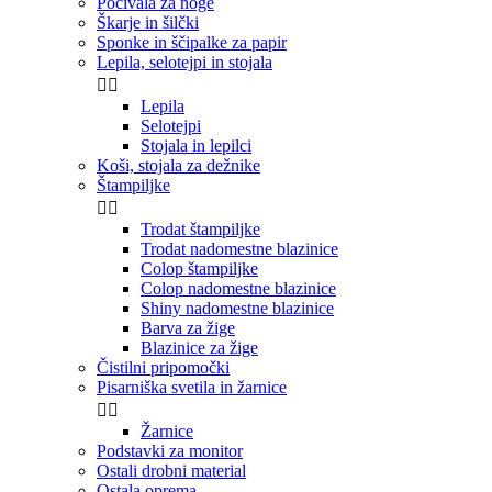
Počivala za noge
Škarje in šilčki
Sponke in ščipalke za papir
Lepila, selotejpi in stojala


Lepila
Selotejpi
Stojala in lepilci
Koši, stojala za dežnike
Štampiljke


Trodat štampiljke
Trodat nadomestne blazinice
Colop štampiljke
Colop nadomestne blazinice
Shiny nadomestne blazinice
Barva za žige
Blazinice za žige
Čistilni pripomočki
Pisarniška svetila in žarnice


Žarnice
Podstavki za monitor
Ostali drobni material
Ostala oprema