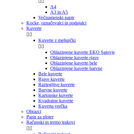


A4
A3 in A5
Večnamenski papir
Kocke, označevalci in podajalci
Kuverte


Kuverte z mehurčki


Oblazinjene kuverte EKO Satovje
Oblazinjene kuverte rjave
Oblazinjene kuverte bele
Oblazinjene kuverte barvne
Bele kuverte
Rjave kuverte
Raztegljive kuverte
Barvne kuverte
Kartonske kuverte
Kvadratne kuverte
Kuverta vrečka
Obrazci
Papir za ploter
Računski in termo trakovi

