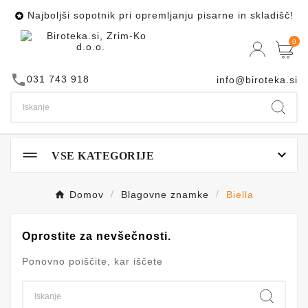
Najboljši sopotnik pri opremljanju pisarne in skladišč!

0
call
031 743 918
info@biroteka.si

VSE KATEGORIJE
Domov
Blagovne znamke
Biella
Oprostite za nevšečnosti.
Ponovno poiščite, kar iščete