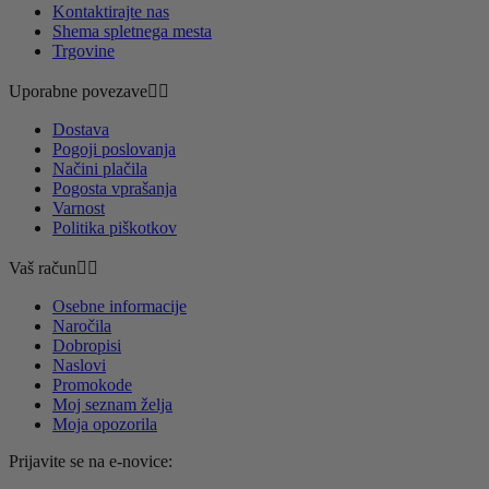
Kontaktirajte nas
Shema spletnega mesta
Trgovine
Uporabne povezave


Dostava
Pogoji poslovanja
Načini plačila
Pogosta vprašanja
Varnost
Politika piškotkov
Vaš račun


Osebne informacije
Naročila
Dobropisi
Naslovi
Promokode
Moj seznam želja
Moja opozorila
Prijavite se na e-novice: