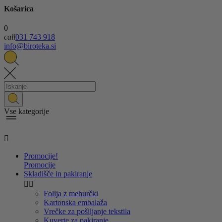
Košarica
0
call
031 743 918
info@biroteka.si
Vse kategorije

Promocije!
Promocije
Skladišče in pakiranje


Folija z mehurčki
Kartonska embalaža
Vrečke za pošiljanje tekstila
Kuverte za pakiranje