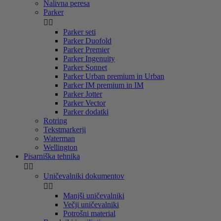
Nalivna peresa
Parker


Parker seti
Parker Duofold
Parker Premier
Parker Ingenuity
Parker Sonnet
Parker Urban premium in Urban
Parker IM premium in IM
Parker Jotter
Parker Vector
Parker dodatki
Rotring
Tekstmarkerji
Waterman
Wellington
Pisarniška tehnika


Uničevalniki dokumentov


Manjši uničevalniki
Večji uničevalniki
Potrošni material