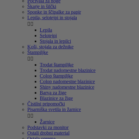
Počivala za noge
Škarje in šilčki
Sponke in ščipalke za papir
Lepila, selotejpi in stojala


Lepila
Selotejpi
Stojala in lepilci
Koši, stojala za dežnike
Štampiljke


Trodat štampiljke
Trodat nadomestne blazinice
Colop štampiljke
Colop nadomestne blazinice
Shiny nadomestne blazinice
Barva za žige
Blazinice za žige
Čistilni pripomočki
Pisarniška svetila in žarnice


Žarnice
Podstavki za monitor
Ostali drobni material
Ostala oprema