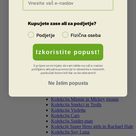
Deklice
Dečki
Kolekcija Star Wars
Kolekcija ice age
Kupujete zase ali za podjetje?
Kolekcija Peak
Zvezki, bloki in pripomočki
Podjetje
Fizična oseba


Kolekcija Street
Kolekcija Barcelona
Izkoristite popust!
Kolekcija Real Madrid
Kolekcija Liverpool
Kolekcija Star Wars
S prijavo se strinjate, da vam lahko na vaš e-naslov
pošiljamo aktualne promocije in obvestila o novostih,
Kolekcija Dakar
poskušali bomo biti kar se da relevantni!
Kolekcija Smiley
Kolekcija Catalina Estrada
Ne želim popusta
Otroški in risani junaki


Kolekcija Minnie in Mickey mouse
Kolekcija Smrkci in Trolls
Kolekcija Violetta
Kolekcija Cars
Kolekcija Spider-man
Kolekciji Super Hero girls in Rachael Hale
Kolekcija Soy Luna