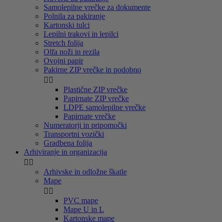
Samolepilne vrečke za dokumente
Polnila za pakiranje
Kartonski tulci
Lepilni trakovi in lepilci
Stretch folija
Olfa noži in rezila
Ovojni papir
Pakirne ZIP vrečke in podobno


Plastične ZIP vrečke
Papirnate ZIP vrečke
LDPE samolepilne vrečke
Papirnate vrečke
Numeratorji in pripomočki
Transportni vozički
Gradbena folija
Arhiviranje in organizacija


Arhivske in odložne škatle
Mape


PVC mape
Mape U in L
Kartonske mape