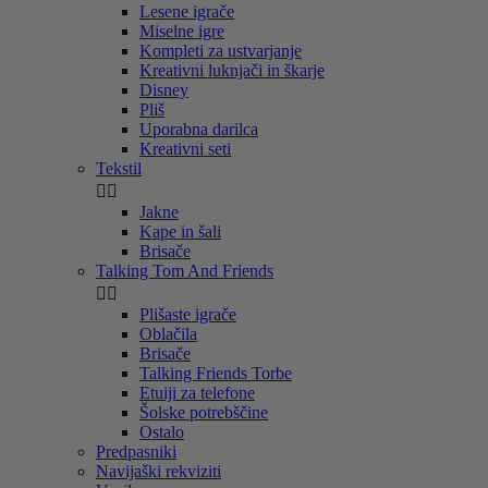
Lesene igrače
Miselne igre
Kompleti za ustvarjanje
Kreativni luknjači in škarje
Disney
Pliš
Uporabna darilca
Kreativni seti
Tekstil


Jakne
Kape in šali
Brisače
Talking Tom And Friends


Plišaste igrače
Oblačila
Brisače
Talking Friends Torbe
Etuiji za telefone
Šolske potrebščine
Ostalo
Predpasniki
Navijaški rekviziti