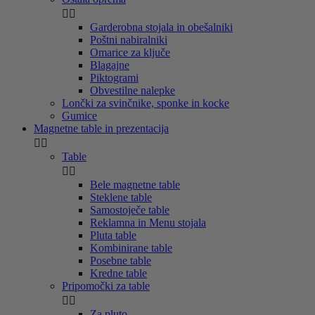


Garderobna stojala in obešalniki
Poštni nabiralniki
Omarice za ključe
Blagajne
Piktogrami
Obvestilne nalepke
Lončki za svinčnike, sponke in kocke
Gumice
Magnetne table in prezentacija


Table


Bele magnetne table
Steklene table
Samostoječe table
Reklamna in Menu stojala
Pluta table
Kombinirane table
Posebne table
Kredne table
Pripomočki za table


Za pluto