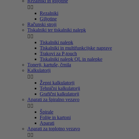
Rezalniki in giljotine


Rezalniki
Giljotine
Računski stroji
Tiskalniki ter tiskalniki nalepk


Tiskalniki nalepk
Tiskalniki in multifunkcijske naprave
Trakovi za P-touch
Tiskalniki nalepk QL in nalepke
Tonerji, kartuše, črnila
Kalkulatorji


Žepni kalkulatorji
Tehnični kalkulatorji
Grafični kalkulatorji
Aparati za špiralno vezavo


Špirale
Folije in kartoni
Aparati
Aparati za toplotno vezavo

