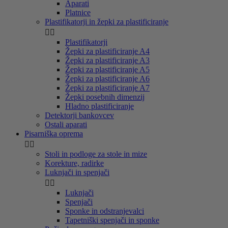
Aparati
Platnice
Plastifikatorji in žepki za plastificiranje


Plastifikatorji
Žepki za plastificiranje A4
Žepki za plastificiranje A3
Žepki za plastificiranje A5
Žepki za plastificiranje A6
Žepki za plastificiranje A7
Žepki posebnih dimenzij
Hladno plastificiranje
Detektorji bankovcev
Ostali aparati
Pisarniška oprema


Stoli in podloge za stole in mize
Korekture, radirke
Luknjači in spenjači


Luknjači
Spenjači
Sponke in odstranjevalci
Tapetniški spenjači in sponke