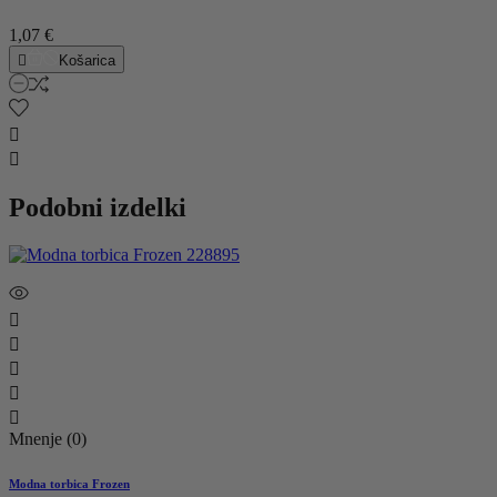
1,07 €

Košarica


Podobni izdelki





Mnenje (0)
Modna torbica Frozen