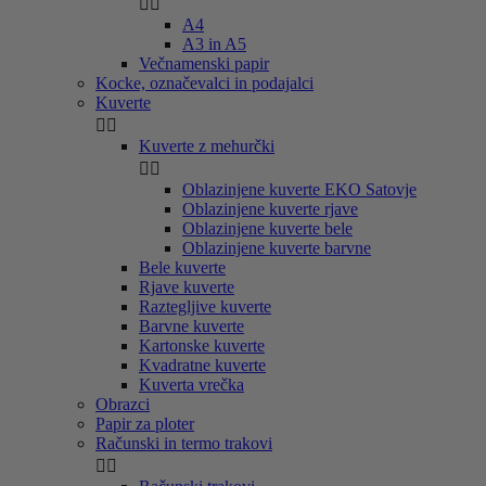


A4
A3 in A5
Večnamenski papir
Kocke, označevalci in podajalci
Kuverte


Kuverte z mehurčki


Oblazinjene kuverte EKO Satovje
Oblazinjene kuverte rjave
Oblazinjene kuverte bele
Oblazinjene kuverte barvne
Bele kuverte
Rjave kuverte
Raztegljive kuverte
Barvne kuverte
Kartonske kuverte
Kvadratne kuverte
Kuverta vrečka
Obrazci
Papir za ploter
Računski in termo trakovi

