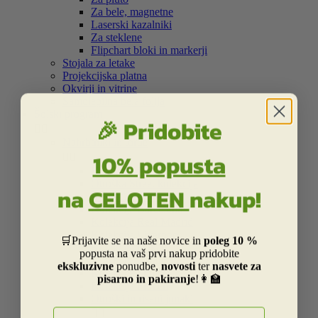
Za bele, magnetne
Laserski kazalniki
Za steklene
Flipchart bloki in markerji
Stojala za letake
Projekcijska platna
Okvirji in vitrine
Samolepilna bela folija
Šolski program
🎉 Pridobite


Nahrbtniki in torbe
10% popusta


Kolekcija Street
Otroška Street kolekcija
na
CELOTEN
nakup!
Kolekcija Centrum
Kolekcija Barcelona
Kolekcija Real Madrid
Kolekcija Liverpool
🛒Prijavite se na naše novice in
poleg 10 %
Kolekcija Dakar
popusta na vaš prvi nakup pridobite
Kolekcija Catalina Estrada
ekskluzivne
ponudbe,
novosti
ter
nasvete za
Kolekcija Smiley
pisarno in pakiranje
!👩‍🏫
Kolekcija Frozen
Otroški in risani junaki
E-naslov

