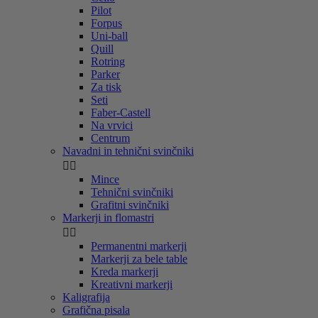
Pilot
Forpus
Uni-ball
Quill
Rotring
Parker
Za tisk
Seti
Faber-Castell
Na vrvici
Centrum
Navadni in tehnični svinčniki


Mince
Tehnični svinčniki
Grafitni svinčniki
Markerji in flomastri


Permanentni markerji
Markerji za bele table
Kreda markerji
Kreativni markerji
Kaligrafija
Grafična pisala