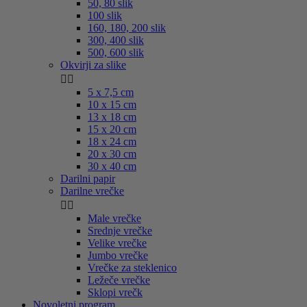
50, 80 slik
100 slik
160, 180, 200 slik
300, 400 slik
500, 600 slik
Okvirji za slike


5 x 7,5 cm
10 x 15 cm
13 x 18 cm
15 x 20 cm
18 x 24 cm
20 x 30 cm
30 x 40 cm
Darilni papir
Darilne vrečke


Male vrečke
Srednje vrečke
Velike vrečke
Jumbo vrečke
Vrečke za steklenico
Ležeče vrečke
Sklopi vrečk
Novoletni program