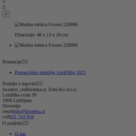


×
Dimenzije: 48 x 13 x 20 cm
Promocije


Promocijsko obdobje April/Maj 2025
Podatki o trgovini


location_on
Biroteka.si, Zrim-Ko d.o.o.
Letališka cesta 30
1000 Ljubljana
Slovenija
email
info@biroteka.si
call
031 743 918
O podjetju


O nas