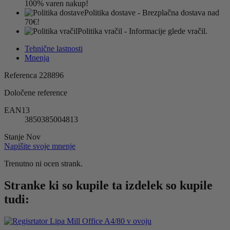
100% varen nakup!
Politika dostave
- Brezplačna dostava nad
70€!
Politika vračil
- Informacije glede vračil.
Tehnične lastnosti
Mnenja
Referenca
228896
Določene reference
EAN13
3850385004813
Stanje
Nov
Napišite svoje mnenje
Trenutno ni ocen strank.
Stranke ki so kupile ta izdelek so kupile
tudi: