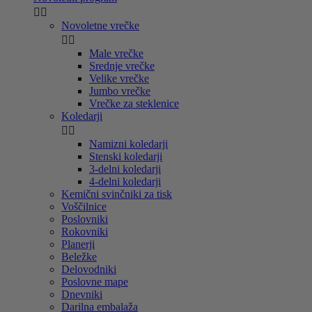


Novoletne vrečke


Male vrečke
Srednje vrečke
Velike vrečke
Jumbo vrečke
Vrečke za steklenice
Koledarji


Namizni koledarji
Stenski koledarji
3-delni koledarji
4-delni koledarji
Kemični svinčniki za tisk
Voščilnice
Poslovniki
Rokovniki
Planerji
Beležke
Delovodniki
Poslovne mape
Dnevniki
Darilna embalaža