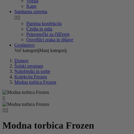
Vozila
Kape
Sanitarna oprema


Papirna konfekcija
Čistila in mila
Pripomočki za čiščenje
Osvežilci zraka in dišave
Gostinstvo
Več kategorij
Manj kategorij
Domov
Šolski program
Nahrbtniki in torbe
Kolekcija Frozen
Modna torbica Frozen



Modna torbica Frozen