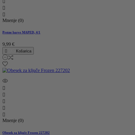



Mnenje (0)
Prstne barve MAPED, 4/1
9,99 €

Košarica





Mnenje (0)
Obesek za ključe Frozen 227202