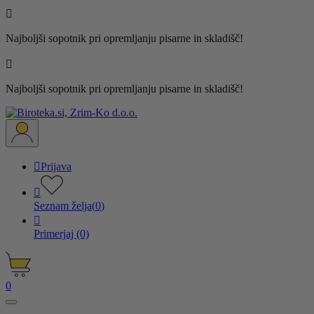

Najboljši sopotnik pri opremljanju pisarne in skladišč!

Najboljši sopotnik pri opremljanju pisarne in skladišč!

Prijava

Seznam želja
(
0
)

Primerjaj
(0)
0