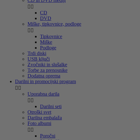
CD in DVD mediji


CD
DVD
Miške, tipkovnice, podloge


Tipkovnice
Miške
Podloge
Trdi diski
USB ključi
Zvočniki in slušalke
Torbe za prenosnike
Dodatna oprema
Darilni in promocijski program


Uporabna darila


Darilni seti
Otroški svet
Darilna embalaža
Foto albumi


Poročni