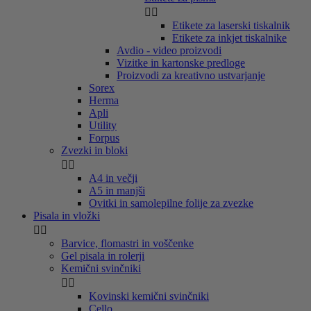


Etikete za laserski tiskalnik
Etikete za inkjet tiskalnike
Avdio - video proizvodi
Vizitke in kartonske predloge
Proizvodi za kreativno ustvarjanje
Sorex
Herma
Apli
Utility
Forpus
Zvezki in bloki


A4 in večji
A5 in manjši
Ovitki in samolepilne folije za zvezke
Pisala in vložki


Barvice, flomastri in voščenke
Gel pisala in rolerji
Kemični svinčniki


Kovinski kemični svinčniki
Cello