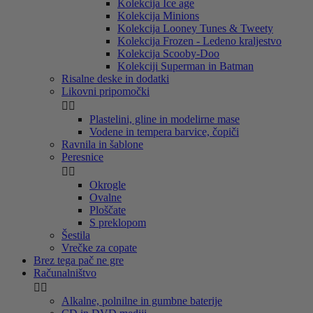
Kolekcija Ice age
Kolekcija Minions
Kolekcija Looney Tunes & Tweety
Kolekcija Frozen - Ledeno kraljestvo
Kolekcija Scooby-Doo
Kolekciji Superman in Batman
Risalne deske in dodatki
Likovni pripomočki


Plastelini, gline in modelirne mase
Vodene in tempera barvice, čopiči
Ravnila in šablone
Peresnice


Okrogle
Ovalne
Ploščate
S preklopom
Šestila
Vrečke za copate
Brez tega pač ne gre
Računalništvo


Alkalne, polnilne in gumbne baterije