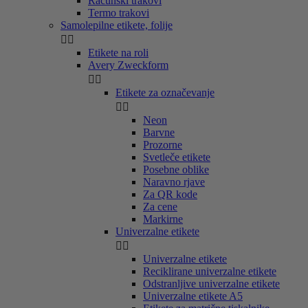
Računski trakovi
Termo trakovi
Samolepilne etikete, folije


Etikete na roli
Avery Zweckform


Etikete za označevanje


Neon
Barvne
Prozorne
Svetleče etikete
Posebne oblike
Naravno rjave
Za QR kode
Za cene
Markirne
Univerzalne etikete


Univerzalne etikete
Reciklirane univerzalne etikete
Odstranljive univerzalne etikete
Univerzalne etikete A5