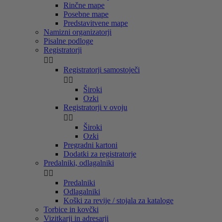
Rinčne mape
Posebne mape
Predstavitvene mape
Namizni organizatorji
Pisalne podloge
Registratorji


Registratorji samostoječi


Široki
Ozki
Registratorji v ovoju


Široki
Ozki
Pregradni kartoni
Dodatki za registratorje
Predalniki, odlagalniki


Predalniki
Odlagalniki
Koški za revije / stojala za kataloge
Torbice in kovčki
Vizitkarji in adresarji