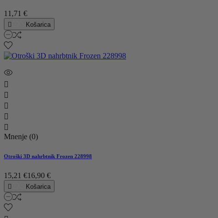
11,71 €

Košarica





Mnenje (0)
Otroški 3D nahrbtnik Frozen 228998
15,21 €
16,90 €

Košarica