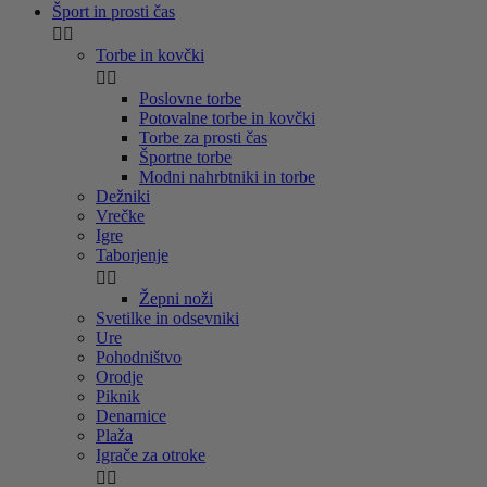
Šport in prosti čas


Torbe in kovčki


Poslovne torbe
Potovalne torbe in kovčki
Torbe za prosti čas
Športne torbe
Modni nahrbtniki in torbe
Dežniki
Vrečke
Igre
Taborjenje


Žepni noži
Svetilke in odsevniki
Ure
Pohodništvo
Orodje
Piknik
Denarnice
Plaža
Igrače za otroke

