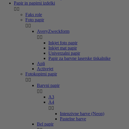
Papir in papirni izdelki


Faks role
Foto papir


AveryZweckform


Inkjet foto papir
Inkjet mat papir
Univerzalni papir
Papir za barvne laserske tiskalnike
Apli
Activejet
Fotokopirni papir


Barvni papir


A3
A4


Intenzivne barve (Neon)
Pastelne barve
Bel papir