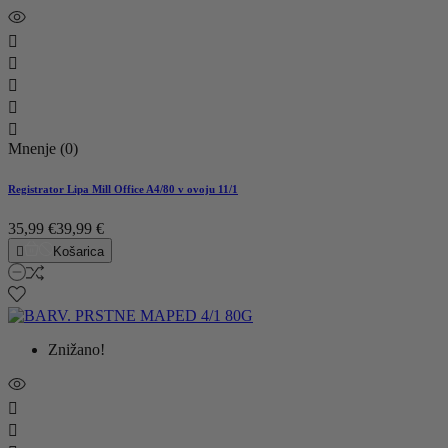





Mnenje (0)
Registrator Lipa Mill Office A4/80 v ovoju 11/1
35,99 €
39,99 €

Košarica
Znižano!

