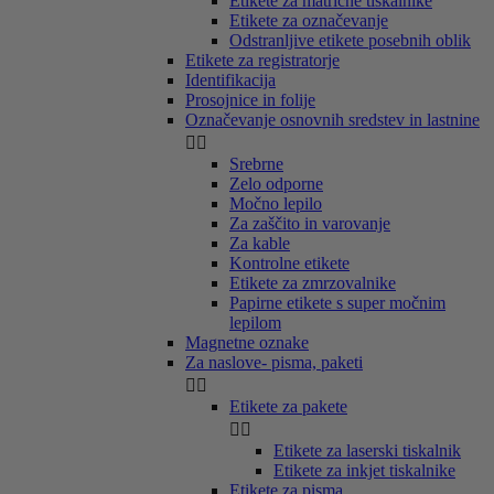
Etikete za matrične tiskalnike
Etikete za označevanje
Odstranljive etikete posebnih oblik
Etikete za registratorje
Identifikacija
Prosojnice in folije
Označevanje osnovnih sredstev in lastnine


Srebrne
Zelo odporne
Močno lepilo
Za zaščito in varovanje
Za kable
Kontrolne etikete
Etikete za zmrzovalnike
Papirne etikete s super močnim
lepilom
Magnetne oznake
Za naslove- pisma, paketi


Etikete za pakete


Etikete za laserski tiskalnik
Etikete za inkjet tiskalnike
Etikete za pisma