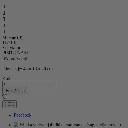





Mnenje (0)
11,71 €
z davkom
PIŠITE NAM

Ni na zalogi
Dimenzije: 48 x 13 x 20 cm
Količina

V košarico
Facebook
Politika varovanja
- Zagotavljamo vam